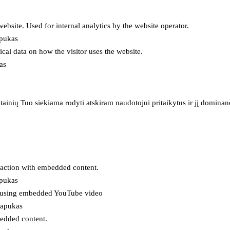
 website. Used for internal analytics by the website operator.
apukas
tical data on how the visitor uses the website.
as
inių Tuo siekiama rodyti atskiram naudotojui pritaikytus ir jį dominanči
eraction with embedded content.
apukas
es using embedded YouTube video
lapukas
bedded content.