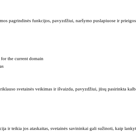
mos pagrindinės funkcijos, pavyzdžiui, naršymo puslapiuose ir prieigos 
e for the current domain
as
iklauso svetainės veikimas ir išvaizda, pavyzdžiui, jūsų pasirinkta kalb
 ir teikia jos ataskaitas, svetainės savininkai gali sužinoti, kaip lanky