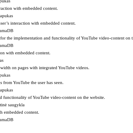
apukas
eraction with embedded content.
lapukas
user’s interaction with embedded content.
ojamaDB
for the implementation and functionality of YouTube video-content on t
ojamaDB
tion with embedded content.
as
ndwidth on pages with integrated YouTube videos.
apukas
eos from YouTube the user has seen.
lapukas
d functionality of YouTube video-content on the website.
tinė saugykla
ith embedded content.
ojamaDB