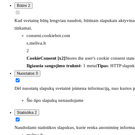
Būtini
2
Kad svetainę būtų lengviau naudoti, būtinais slapukais aktyvina
tinkamai.
consent.cookiebot.com
s.meliva.lt
2
CookieConsent [x2]
Stores the user's cookie consent stat
Ilgiausia saugojimo trukmė
: 1 metai
Tipas
: HTTP slapuk
Nuostatos
0
Dėl nuostatų slapukų svetainė įsimena informaciją, nuo kurios pr
Šio tipo slapukų nenaudojame
Statistika
2
Naudodami statistikos slapukus, kurie renka anoniminę informacija
meliva.lt