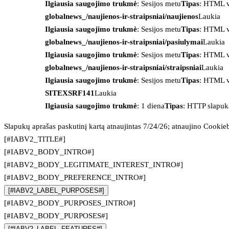
Ilgiausia saugojimo trukmė
: Sesijos metu
Tipas
: HTML v
globalnews_/naujienos-ir-straipsniai/naujienos
Laukia
Ilgiausia saugojimo trukmė
: Sesijos metu
Tipas
: HTML v
globalnews_/naujienos-ir-straipsniai/pasiulymai
Laukia
Ilgiausia saugojimo trukmė
: Sesijos metu
Tipas
: HTML v
globalnews_/naujienos-ir-straipsniai/straipsniai
Laukia
Ilgiausia saugojimo trukmė
: Sesijos metu
Tipas
: HTML v
SITEXSRF141
Laukia
Ilgiausia saugojimo trukmė
: 1 diena
Tipas
: HTTP slapuk
Slapukų aprašas paskutinį kartą atnaujintas 7/24/26; atnaujino
Cookie
[#IABV2_TITLE#]
[#IABV2_BODY_INTRO#]
[#IABV2_BODY_LEGITIMATE_INTEREST_INTRO#]
[#IABV2_BODY_PREFERENCE_INTRO#]
[#IABV2_LABEL_PURPOSES#]
[#IABV2_BODY_PURPOSES_INTRO#]
[#IABV2_BODY_PURPOSES#]
[#IABV2_LABEL_FEATURES#]