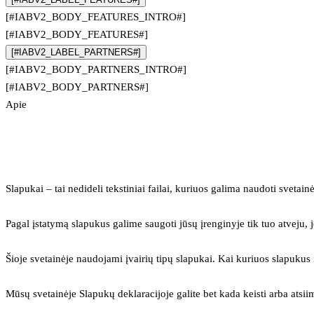
[#IABV2_BODY_FEATURES_INTRO#]
[#IABV2_BODY_FEATURES#]
[#IABV2_LABEL_PARTNERS#]
[#IABV2_BODY_PARTNERS_INTRO#]
[#IABV2_BODY_PARTNERS#]
Apie
Slapukai – tai nedideli tekstiniai failai, kuriuos galima naudoti svetainė
Pagal įstatymą slapukus galime saugoti jūsų įrenginyje tik tuo atveju, j
Šioje svetainėje naudojami įvairių tipų slapukai. Kai kuriuos slapuku
Mūsų svetainėje Slapukų deklaracijoje galite bet kada keisti arba atsii