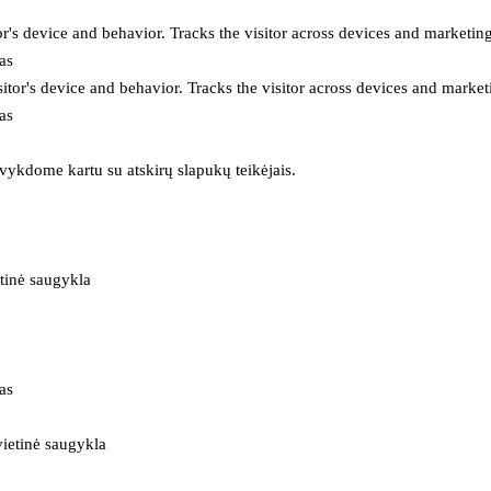
or's device and behavior. Tracks the visitor across devices and marketin
as
itor's device and behavior. Tracks the visitor across devices and market
as
 vykdome kartu su atskirų slapukų teikėjais.
tinė saugykla
as
ietinė saugykla