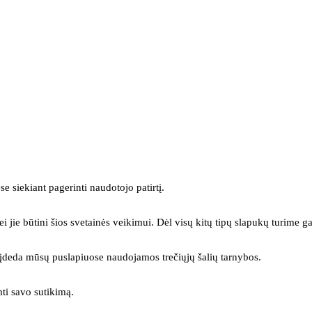
se siekiant pagerinti naudotojo patirtį.
ei jie būtini šios svetainės veikimui. Dėl visų kitų tipų slapukų turime ga
s įdeda mūsų puslapiuose naudojamos trečiųjų šalių tarnybos.
mti savo sutikimą.