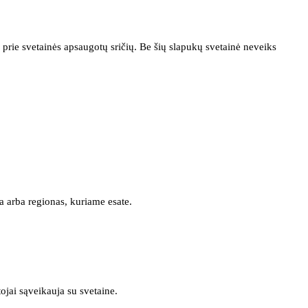
prie svetainės apsaugotų sričių. Be šių slapukų svetainė neveiks
a arba regionas, kuriame esate.
tojai sąveikauja su svetaine.