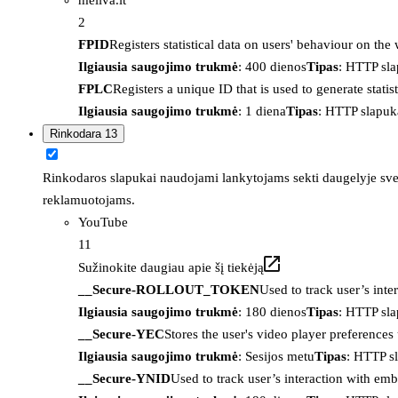
2
FPID
Registers statistical data on users' behaviour on the
Ilgiausia saugojimo trukmė
: 400 dienos
Tipas
: HTTP sl
FPLC
Registers a unique ID that is used to generate statis
Ilgiausia saugojimo trukmė
: 1 diena
Tipas
: HTTP slapuk
Rinkodara
13
Rinkodaros slapukai naudojami lankytojams sekti daugelyje sveta
reklamuotojams.
YouTube
11
Sužinokite daugiau apie šį tiekėją
__Secure-ROLLOUT_TOKEN
Used to track user’s int
Ilgiausia saugojimo trukmė
: 180 dienos
Tipas
: HTTP sl
__Secure-YEC
Stores the user's video player preferenc
Ilgiausia saugojimo trukmė
: Sesijos metu
Tipas
: HTTP s
__Secure-YNID
Used to track user’s interaction with em