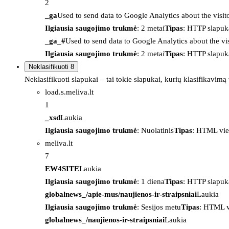
2
_ga
Used to send data to Google Analytics about the visit
Ilgiausia saugojimo trukmė
: 2 metai
Tipas
: HTTP slapuk
_ga_#
Used to send data to Google Analytics about the vis
Ilgiausia saugojimo trukmė
: 2 metai
Tipas
: HTTP slapuk
Neklasifikuoti
8
Neklasifikuoti slapukai – tai tokie slapukai, kurių klasifikavimą
load.s.meliva.lt
1
_xsd
Laukia
Ilgiausia saugojimo trukmė
: Nuolatinis
Tipas
: HTML vie
meliva.lt
7
EW4SITE
Laukia
Ilgiausia saugojimo trukmė
: 1 diena
Tipas
: HTTP slapuk
globalnews_/apie-mus/naujienos-ir-straipsniai
Laukia
Ilgiausia saugojimo trukmė
: Sesijos metu
Tipas
: HTML v
globalnews_/naujienos-ir-straipsniai
Laukia