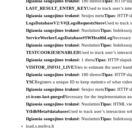
Ilgiausia saugojimo trukmė
: 180 dienos
Tipas
: HTTP sl
LAST_RESULT_ENTRY_KEY
Used to track user’s int
Ilgiausia saugojimo trukmė
: Sesijos metu
Tipas
: HTTP s
LogsDatabaseV2:V#||LogsRequestsStore
Used to track 
Ilgiausia saugojimo trukmė
: Nuolatinis
Tipas
: Indeksu
ServiceWorkerLogsDatabase#SWHealthLog
Necessary 
Ilgiausia saugojimo trukmė
: Nuolatinis
Tipas
: Indeksu
TESTCOOKIESENABLED
Used to track user’s interac
Ilgiausia saugojimo trukmė
: 1 diena
Tipas
: HTTP slapuk
VISITOR_INFO1_LIVE
Tries to estimate the users' ba
Ilgiausia saugojimo trukmė
: 180 dienos
Tipas
: HTTP sl
YSC
Registers a unique ID to keep statistics of what vid
Ilgiausia saugojimo trukmė
: Sesijos metu
Tipas
: HTTP s
yt-icons-last-purged
Necessary for the implementation an
Ilgiausia saugojimo trukmė
: Nuolatinis
Tipas
: HTML vie
YtIdbMeta#databases
Used to track user’s interaction w
Ilgiausia saugojimo trukmė
: Nuolatinis
Tipas
: Indeksu
load.s.meliva.lt