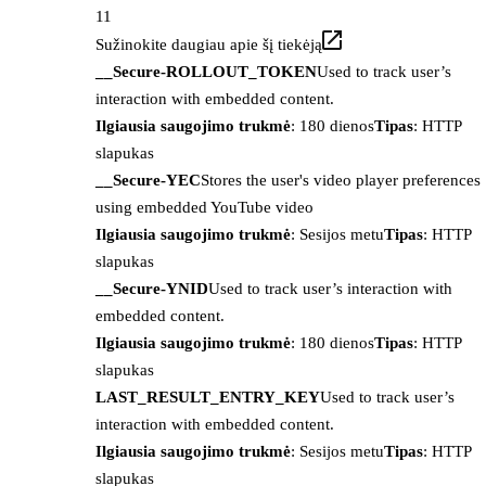
11
Sužinokite daugiau apie šį tiekėją
__Secure-ROLLOUT_TOKEN
Used to track user’s
interaction with embedded content.
Ilgiausia saugojimo trukmė
: 180 dienos
Tipas
: HTTP
slapukas
__Secure-YEC
Stores the user's video player preferences
using embedded YouTube video
Ilgiausia saugojimo trukmė
: Sesijos metu
Tipas
: HTTP
slapukas
__Secure-YNID
Used to track user’s interaction with
embedded content.
Ilgiausia saugojimo trukmė
: 180 dienos
Tipas
: HTTP
slapukas
LAST_RESULT_ENTRY_KEY
Used to track user’s
interaction with embedded content.
Ilgiausia saugojimo trukmė
: Sesijos metu
Tipas
: HTTP
slapukas