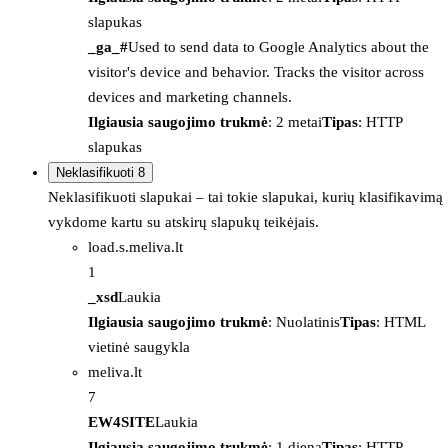
slapukas
_ga_#
Used to send data to Google Analytics about the
visitor's device and behavior. Tracks the visitor across
devices and marketing channels.
Ilgiausia saugojimo trukmė
: 2 metai
Tipas
: HTTP
slapukas
Neklasifikuoti
8
Neklasifikuoti slapukai – tai tokie slapukai, kurių klasifikavimą
vykdome kartu su atskirų slapukų teikėjais.
load.s.meliva.lt
1
_xsd
Laukia
Ilgiausia saugojimo trukmė
: Nuolatinis
Tipas
: HTML
vietinė saugykla
meliva.lt
7
EW4SITE
Laukia
Ilgiausia saugojimo trukmė
: 1 diena
Tipas
: HTTP