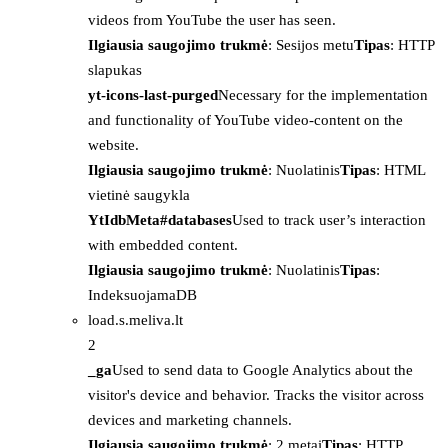
videos from YouTube the user has seen.
Ilgiausia saugojimo trukmė
: Sesijos metu
Tipas
: HTTP
slapukas
yt-icons-last-purged
Necessary for the implementation
and functionality of YouTube video-content on the
website.
Ilgiausia saugojimo trukmė
: Nuolatinis
Tipas
: HTML
vietinė saugykla
YtIdbMeta#databases
Used to track user’s interaction
with embedded content.
Ilgiausia saugojimo trukmė
: Nuolatinis
Tipas
:
IndeksuojamaDB
load.s.meliva.lt
2
_ga
Used to send data to Google Analytics about the
visitor's device and behavior. Tracks the visitor across
devices and marketing channels.
Ilgiausia saugojimo trukmė
: 2 metai
Tipas
: HTTP