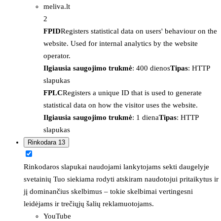
meliva.lt
2
FPID
Registers statistical data on users' behaviour on the
website. Used for internal analytics by the website
operator.
Ilgiausia saugojimo trukmė
: 400 dienos
Tipas
: HTTP
slapukas
FPLC
Registers a unique ID that is used to generate
statistical data on how the visitor uses the website.
Ilgiausia saugojimo trukmė
: 1 diena
Tipas
: HTTP
slapukas
Rinkodara
13
Rinkodaros slapukai naudojami lankytojams sekti daugelyje
svetainių Tuo siekiama rodyti atskiram naudotojui pritaikytus ir
jį dominančius skelbimus – tokie skelbimai vertingesni
leidėjams ir trečiųjų šalių reklamuotojams.
YouTube