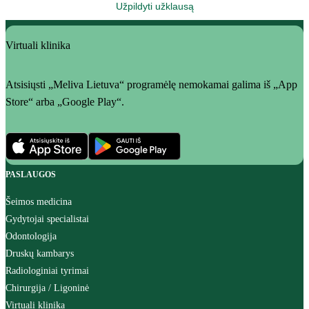
Užpildyti užklausą
Virtuali klinika
Atsisiųsti „Meliva Lietuva“ programėlę nemokamai galima iš „App
Store“ arba „Google Play“.
PASLAUGOS
Šeimos medicina
Gydytojai specialistai
Odontologija
Druskų kambarys
Radiologiniai tyrimai
Chirurgija / Ligoninė
Virtuali klinika