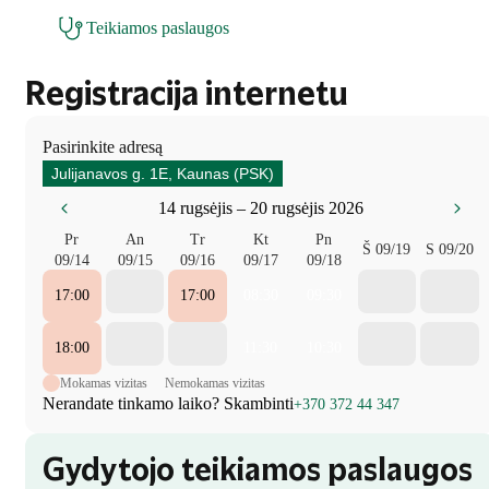
Teikiamos paslaugos
Registracija internetu
Pasirinkite adresą
Julijanavos g. 1E, Kaunas (PSK)
14 rugsėjis – 20 rugsėjis 2026
Pr
An
Tr
Kt
Pn
Š
09/19
S
09/20
09/14
09/15
09/16
09/17
09/18
17:00
17:00
08:30
09:30
18:00
11:30
10:30
Mokamas vizitas
Nemokamas vizitas
Nerandate tinkamo laiko? Skambinti
+370 372 44 347
Gydytojo teikiamos paslaugos