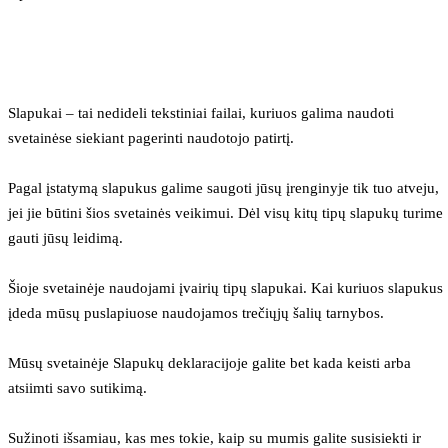
Slapukai – tai nedideli tekstiniai failai, kuriuos galima naudoti 
svetainėse siekiant pagerinti naudotojo patirtį.
Pagal įstatymą slapukus galime saugoti jūsų įrenginyje tik tuo atveju, 
jei jie būtini šios svetainės veikimui. Dėl visų kitų tipų slapukų turime 
gauti jūsų leidimą.
Šioje svetainėje naudojami įvairių tipų slapukai. Kai kuriuos slapukus 
įdeda mūsų puslapiuose naudojamos trečiųjų šalių tarnybos.
Mūsų svetainėje Slapukų deklaracijoje galite bet kada keisti arba 
atsiimti savo sutikimą.
Sužinoti išsamiau, kas mes tokie, kaip su mumis galite susisiekti ir 