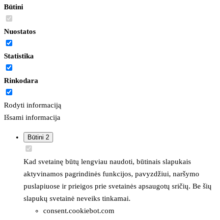
Būtini
Nuostatos
Statistika
Rinkodara
Rodyti informaciją
Išsami informacija
Būtini
2
Kad svetainę būtų lengviau naudoti, būtinais slapukais
aktyvinamos pagrindinės funkcijos, pavyzdžiui, naršymo
puslapiuose ir prieigos prie svetainės apsaugotų sričių. Be šių
slapukų svetainė neveiks tinkamai.
consent.cookiebot.com