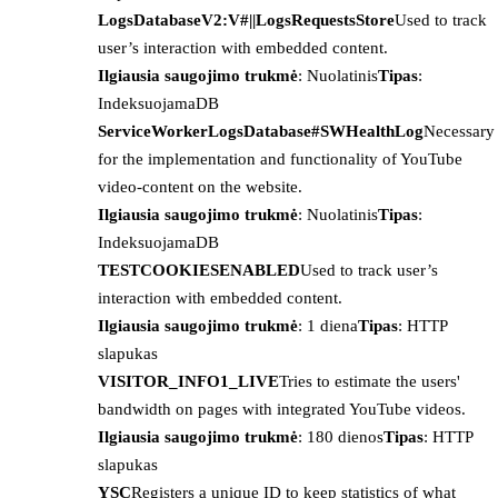
LogsDatabaseV2:V#||LogsRequestsStore
Used to track
user’s interaction with embedded content.
Ilgiausia saugojimo trukmė
: Nuolatinis
Tipas
:
IndeksuojamaDB
ServiceWorkerLogsDatabase#SWHealthLog
Necessary
for the implementation and functionality of YouTube
video-content on the website.
Ilgiausia saugojimo trukmė
: Nuolatinis
Tipas
:
IndeksuojamaDB
TESTCOOKIESENABLED
Used to track user’s
interaction with embedded content.
Ilgiausia saugojimo trukmė
: 1 diena
Tipas
: HTTP
slapukas
VISITOR_INFO1_LIVE
Tries to estimate the users'
bandwidth on pages with integrated YouTube videos.
Ilgiausia saugojimo trukmė
: 180 dienos
Tipas
: HTTP
slapukas
YSC
Registers a unique ID to keep statistics of what