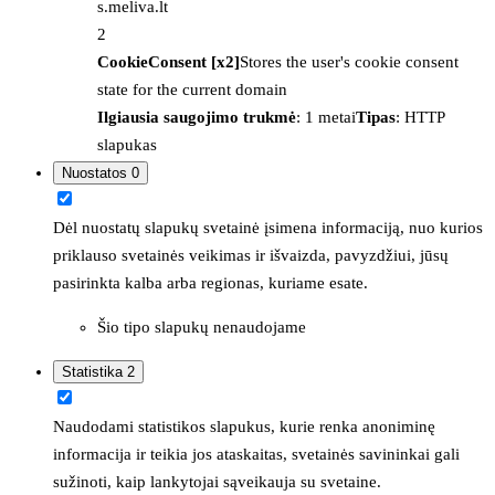
s.meliva.lt
2
CookieConsent [x2]
Stores the user's cookie consent
state for the current domain
Ilgiausia saugojimo trukmė
: 1 metai
Tipas
: HTTP
slapukas
Nuostatos
0
Dėl nuostatų slapukų svetainė įsimena informaciją, nuo kurios
priklauso svetainės veikimas ir išvaizda, pavyzdžiui, jūsų
pasirinkta kalba arba regionas, kuriame esate.
Šio tipo slapukų nenaudojame
Statistika
2
Naudodami statistikos slapukus, kurie renka anoniminę
informacija ir teikia jos ataskaitas, svetainės savininkai gali
sužinoti, kaip lankytojai sąveikauja su svetaine.