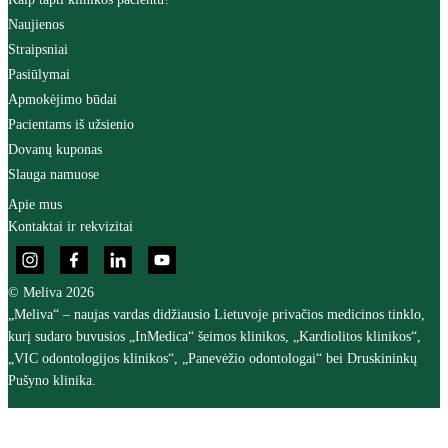
Naujienos
Straipsniai
Pasiūlymai
Apmokėjimo būdai
Pacientams iš užsienio
Dovanų kuponas
Slauga namuose
Apie mus
Kontaktai ir rekvizitai
© Meliva 2026
„Meliva“ – naujas vardas didžiausio Lietuvoje privačios medicinos tinklo,
kurį sudaro buvusios „InMedica“ šeimos klinikos, „Kardiolitos klinikos“,
„VIC odontologijos klinikos“, „Panevėžio odontologai“ bei Druskininkų
Pušyno klinika.