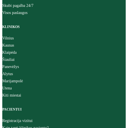
Skubi pagalba 24/7
Visos paslaugos
KLINIKOS
Vilnius
Kaunas
Klaipėda
Šiauliai
Panevėžys
Alytus
Marijampolė
Utena
Kiti miestai
PACIENTUI
Registracija vizitui
Kaip tapti klinikos pacientu?