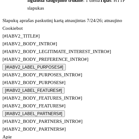
Ilgiausia saugojimo trukmė
: 1 diena
Tipas
: HTTP
slapukas
Slapukų aprašas paskutinį kartą atnaujintas 7/24/26; atnaujino
Cookiebot
[#IABV2_TITLE#]
[#IABV2_BODY_INTRO#]
[#IABV2_BODY_LEGITIMATE_INTEREST_INTRO#]
[#IABV2_BODY_PREFERENCE_INTRO#]
[#IABV2_LABEL_PURPOSES#]
[#IABV2_BODY_PURPOSES_INTRO#]
[#IABV2_BODY_PURPOSES#]
[#IABV2_LABEL_FEATURES#]
[#IABV2_BODY_FEATURES_INTRO#]
[#IABV2_BODY_FEATURES#]
[#IABV2_LABEL_PARTNERS#]
[#IABV2_BODY_PARTNERS_INTRO#]
[#IABV2_BODY_PARTNERS#]
Apie