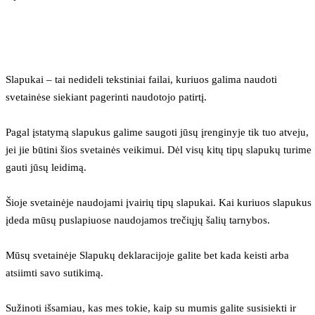
Slapukai – tai nedideli tekstiniai failai, kuriuos galima naudoti 
svetainėse siekiant pagerinti naudotojo patirtį.
Pagal įstatymą slapukus galime saugoti jūsų įrenginyje tik tuo atveju, 
jei jie būtini šios svetainės veikimui. Dėl visų kitų tipų slapukų turime 
gauti jūsų leidimą.
Šioje svetainėje naudojami įvairių tipų slapukai. Kai kuriuos slapukus 
įdeda mūsų puslapiuose naudojamos trečiųjų šalių tarnybos.
Mūsų svetainėje Slapukų deklaracijoje galite bet kada keisti arba 
atsiimti savo sutikimą.
Sužinoti išsamiau, kas mes tokie, kaip su mumis galite susisiekti ir 