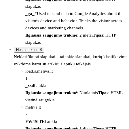
slapukas
_ga_#
Used to send data to Google Analytics about the
visitor's device and behavior. Tracks the visitor across
devices and marketing channels.
Ilgiausia saugojimo trukmė
: 2 metai
Tipas
: HTTP
slapukas
Neklasifikuoti
8
Neklasifikuoti slapukai – tai tokie slapukai, kurių klasifikavimą
vykdome kartu su atskirų slapukų teikėjais.
load.s.meliva.lt
1
_xsd
Laukia
Ilgiausia saugojimo trukmė
: Nuolatinis
Tipas
: HTML
vietinė saugykla
meliva.lt
7
EW4SITE
Laukia
Ilgiausia saugojimo trukmė
: 1 diena
Tipas
: HTTP