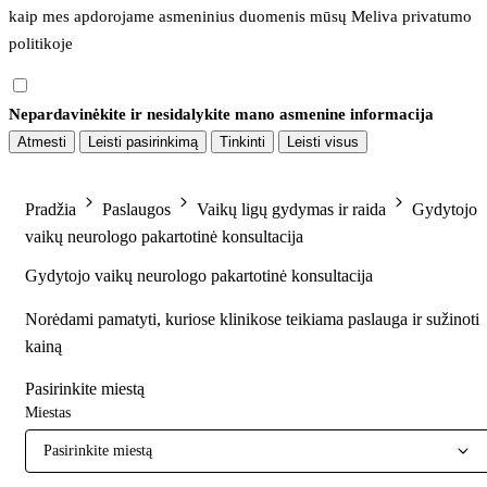
kaip mes apdorojame asmeninius duomenis mūsų 
Meliva privatumo 
politikoje
Nepardavinėkite ir nesidalykite mano asmenine informacija
Atmesti
Leisti pasirinkimą
Tinkinti
Leisti visus
Pradžia
Paslaugos
Vaikų ligų gydymas ir raida
Gydytojo
vaikų neurologo pakartotinė konsultacija
Gydytojo vaikų neurologo pakartotinė konsultacija
Norėdami pamatyti, kuriose klinikose teikiama paslauga ir sužinoti
kainą
Pasirinkite miestą
Miestas
Pasirinkite miestą