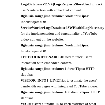
LogsDatabaseV2:V#||LogsRequestsStore
Used to track
user’s interaction with embedded content.
Ilgiausia saugojimo trukmė
: Nuolatinis
Tipas
:
IndeksuojamaDB
ServiceWorkerLogsDatabase#SWHealthLog
Necessary
for the implementation and functionality of YouTube
video-content on the website.
Ilgiausia saugojimo trukmė
: Nuolatinis
Tipas
:
IndeksuojamaDB
TESTCOOKIESENABLED
Used to track user’s
interaction with embedded content.
Ilgiausia saugojimo trukmė
: 1 diena
Tipas
: HTTP
slapukas
VISITOR_INFO1_LIVE
Tries to estimate the users'
bandwidth on pages with integrated YouTube videos.
Ilgiausia saugojimo trukmė
: 180 dienos
Tipas
: HTTP
slapukas
YSC
Registers a unique ID to keep statistics of what