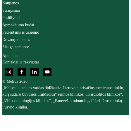
Naujienos
Straipsniai
Pasiūlymai
Apmokėjimo būdai
Pacientams iš užsienio
Dovanų kuponas
Slauga namuose
Apie mus
Kontaktai ir rekvizitai
© Meliva 2026
„Meliva“ – naujas vardas didžiausio Lietuvoje privačios medicinos tinklo,
kurį sudaro buvusios „InMedica“ šeimos klinikos, „Kardiolitos klinikos“,
„VIC odontologijos klinikos“, „Panevėžio odontologai“ bei Druskininkų
Pušyno klinika.