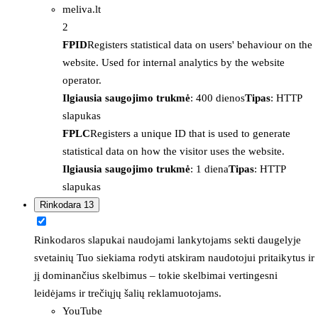
meliva.lt
2
FPID
Registers statistical data on users' behaviour on the
website. Used for internal analytics by the website
operator.
Ilgiausia saugojimo trukmė
: 400 dienos
Tipas
: HTTP
slapukas
FPLC
Registers a unique ID that is used to generate
statistical data on how the visitor uses the website.
Ilgiausia saugojimo trukmė
: 1 diena
Tipas
: HTTP
slapukas
Rinkodara
13
Rinkodaros slapukai naudojami lankytojams sekti daugelyje
svetainių Tuo siekiama rodyti atskiram naudotojui pritaikytus ir
jį dominančius skelbimus – tokie skelbimai vertingesni
leidėjams ir trečiųjų šalių reklamuotojams.
YouTube