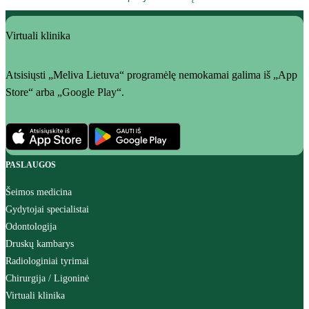
Virtuali klinika
Atsisiųsti „Meliva Lietuva“ programėlę nemokamai galima iš „App
Store“ arba „Google Play“.
PASLAUGOS
Šeimos medicina
Gydytojai specialistai
Odontologija
Druskų kambarys
Radiologiniai tyrimai
Chirurgija / Ligoninė
Virtuali klinika