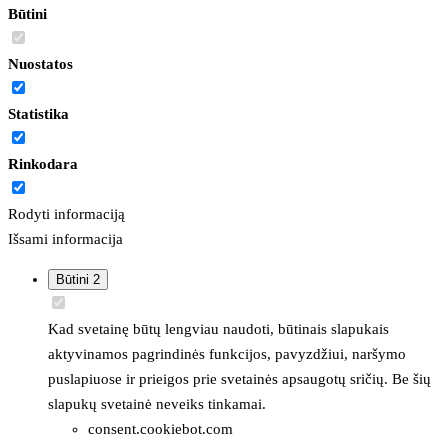
Būtini
Nuostatos
Statistika
Rinkodara
Rodyti informaciją
Išsami informacija
Būtini
2
Kad svetainę būtų lengviau naudoti, būtinais slapukais
aktyvinamos pagrindinės funkcijos, pavyzdžiui, naršymo
puslapiuose ir prieigos prie svetainės apsaugotų sričių. Be šių
slapukų svetainė neveiks tinkamai.
consent.cookiebot.com