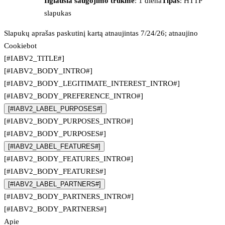
Ilgiausia saugojimo trukmė
: 1 diena
Tipas
: HTTP
slapukas
Slapukų aprašas paskutinį kartą atnaujintas 7/24/26; atnaujino
Cookiebot
[#IABV2_TITLE#]
[#IABV2_BODY_INTRO#]
[#IABV2_BODY_LEGITIMATE_INTEREST_INTRO#]
[#IABV2_BODY_PREFERENCE_INTRO#]
[#IABV2_LABEL_PURPOSES#]
[#IABV2_BODY_PURPOSES_INTRO#]
[#IABV2_BODY_PURPOSES#]
[#IABV2_LABEL_FEATURES#]
[#IABV2_BODY_FEATURES_INTRO#]
[#IABV2_BODY_FEATURES#]
[#IABV2_LABEL_PARTNERS#]
[#IABV2_BODY_PARTNERS_INTRO#]
[#IABV2_BODY_PARTNERS#]
Apie