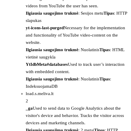
videos from YouTube the user has seen.
Ilgiausia saugojimo trukmė
: Sesijos metu
Tipas
: HTTP
slapukas
yt-icons-last-purged
Necessary for the implementation
and functionality of YouTube video-content on the
website.
Ilgiausia saugojimo trukmė
: Nuolatinis
Tipas
: HTML
vietinė saugykla
YtIdbMeta#databases
Used to track user’s interaction
with embedded content.
Ilgiausia saugojimo trukmė
: Nuolatinis
Tipas
:
IndeksuojamaDB
load.s.meliva.lt
2
_ga
Used to send data to Google Analytics about the
visitor's device and behavior. Tracks the visitor across
devices and marketing channels.
Ilgiausia saugojimo trukmė
: 2 metai
Tipas
: HTTP