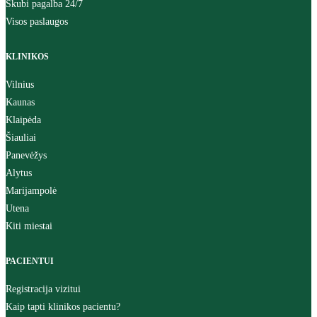
Skubi pagalba 24/7
Visos paslaugos
KLINIKOS
Vilnius
Kaunas
Klaipėda
Šiauliai
Panevėžys
Alytus
Marijampolė
Utena
Kiti miestai
PACIENTUI
Registracija vizitui
Kaip tapti klinikos pacientu?