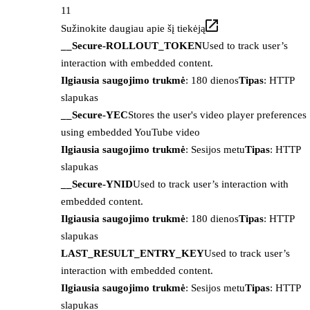
11
Sužinokite daugiau apie šį tiekėją
__Secure-ROLLOUT_TOKEN
Used to track user’s
interaction with embedded content.
Ilgiausia saugojimo trukmė
: 180 dienos
Tipas
: HTTP
slapukas
__Secure-YEC
Stores the user's video player preferences
using embedded YouTube video
Ilgiausia saugojimo trukmė
: Sesijos metu
Tipas
: HTTP
slapukas
__Secure-YNID
Used to track user’s interaction with
embedded content.
Ilgiausia saugojimo trukmė
: 180 dienos
Tipas
: HTTP
slapukas
LAST_RESULT_ENTRY_KEY
Used to track user’s
interaction with embedded content.
Ilgiausia saugojimo trukmė
: Sesijos metu
Tipas
: HTTP
slapukas