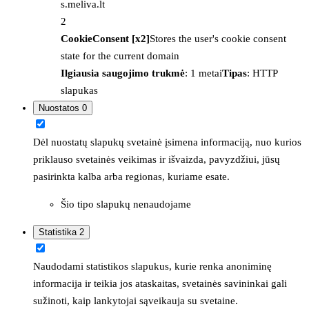
s.meliva.lt
2
CookieConsent [x2]
Stores the user's cookie consent
state for the current domain
Ilgiausia saugojimo trukmė
: 1 metai
Tipas
: HTTP
slapukas
Nuostatos
0
Dėl nuostatų slapukų svetainė įsimena informaciją, nuo kurios
priklauso svetainės veikimas ir išvaizda, pavyzdžiui, jūsų
pasirinkta kalba arba regionas, kuriame esate.
Šio tipo slapukų nenaudojame
Statistika
2
Naudodami statistikos slapukus, kurie renka anoniminę
informacija ir teikia jos ataskaitas, svetainės savininkai gali
sužinoti, kaip lankytojai sąveikauja su svetaine.