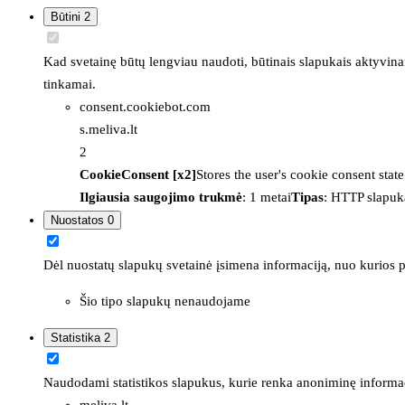
Būtini
2
Kad svetainę būtų lengviau naudoti, būtinais slapukais aktyvina
tinkamai.
consent.cookiebot.com
s.meliva.lt
2
CookieConsent [x2]
Stores the user's cookie consent stat
Ilgiausia saugojimo trukmė
: 1 metai
Tipas
: HTTP slapuk
Nuostatos
0
Dėl nuostatų slapukų svetainė įsimena informaciją, nuo kurios pr
Šio tipo slapukų nenaudojame
Statistika
2
Naudodami statistikos slapukus, kurie renka anoniminę informacija
meliva.lt