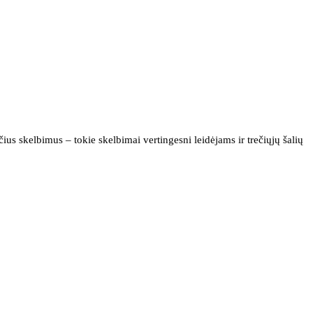
us skelbimus – tokie skelbimai vertingesni leidėjams ir trečiųjų šalių