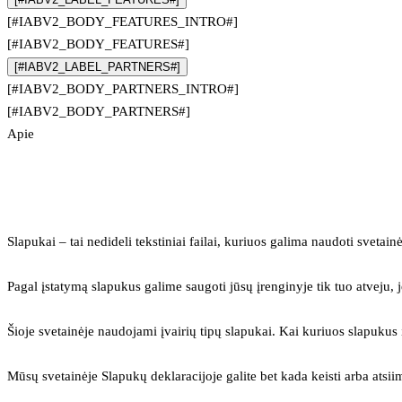
[#IABV2_BODY_FEATURES_INTRO#]
[#IABV2_BODY_FEATURES#]
[#IABV2_LABEL_PARTNERS#]
[#IABV2_BODY_PARTNERS_INTRO#]
[#IABV2_BODY_PARTNERS#]
Apie
Slapukai – tai nedideli tekstiniai failai, kuriuos galima naudoti svetainė
Pagal įstatymą slapukus galime saugoti jūsų įrenginyje tik tuo atveju, j
Šioje svetainėje naudojami įvairių tipų slapukai. Kai kuriuos slapuku
Mūsų svetainėje Slapukų deklaracijoje galite bet kada keisti arba atsii