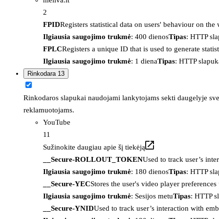
2
FPID
Registers statistical data on users' behaviour on the
Ilgiausia saugojimo trukmė
: 400 dienos
Tipas
: HTTP sl
FPLC
Registers a unique ID that is used to generate statis
Ilgiausia saugojimo trukmė
: 1 diena
Tipas
: HTTP slapuk
Rinkodara
13
Rinkodaros slapukai naudojami lankytojams sekti daugelyje sveta
reklamuotojams.
YouTube
11
Sužinokite daugiau apie šį tiekėją
__Secure-ROLLOUT_TOKEN
Used to track user’s int
Ilgiausia saugojimo trukmė
: 180 dienos
Tipas
: HTTP sl
__Secure-YEC
Stores the user's video player preferenc
Ilgiausia saugojimo trukmė
: Sesijos metu
Tipas
: HTTP s
__Secure-YNID
Used to track user’s interaction with em