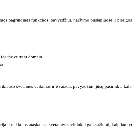
mos pagrindinės funkcijos, pavyzdžiui, naršymo puslapiuose ir prieigos 
e for the current domain
as
iklauso svetainės veikimas ir išvaizda, pavyzdžiui, jūsų pasirinkta kalb
 ir teikia jos ataskaitas, svetainės savininkai gali sužinoti, kaip lanky