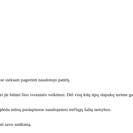
se siekiant pagerinti naudotojo patirtį.
ei jie būtini šios svetainės veikimui. Dėl visų kitų tipų slapukų turime ga
s įdeda mūsų puslapiuose naudojamos trečiųjų šalių tarnybos.
mti savo sutikimą.