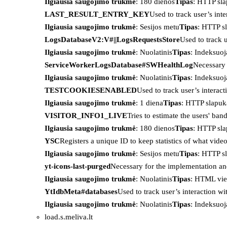
Ilgiausia saugojimo trukmė
: 180 dienos
Tipas
: HTTP sl
LAST_RESULT_ENTRY_KEY
Used to track user’s int
Ilgiausia saugojimo trukmė
: Sesijos metu
Tipas
: HTTP s
LogsDatabaseV2:V#||LogsRequestsStore
Used to track 
Ilgiausia saugojimo trukmė
: Nuolatinis
Tipas
: Indeksu
ServiceWorkerLogsDatabase#SWHealthLog
Necessary 
Ilgiausia saugojimo trukmė
: Nuolatinis
Tipas
: Indeksu
TESTCOOKIESENABLED
Used to track user’s interac
Ilgiausia saugojimo trukmė
: 1 diena
Tipas
: HTTP slapuk
VISITOR_INFO1_LIVE
Tries to estimate the users' ba
Ilgiausia saugojimo trukmė
: 180 dienos
Tipas
: HTTP sl
YSC
Registers a unique ID to keep statistics of what vid
Ilgiausia saugojimo trukmė
: Sesijos metu
Tipas
: HTTP s
yt-icons-last-purged
Necessary for the implementation an
Ilgiausia saugojimo trukmė
: Nuolatinis
Tipas
: HTML vie
YtIdbMeta#databases
Used to track user’s interaction w
Ilgiausia saugojimo trukmė
: Nuolatinis
Tipas
: Indeksu
load.s.meliva.lt