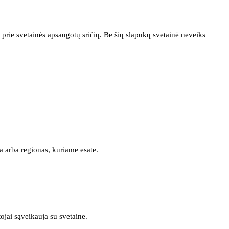
prie svetainės apsaugotų sričių. Be šių slapukų svetainė neveiks
a arba regionas, kuriame esate.
tojai sąveikauja su svetaine.