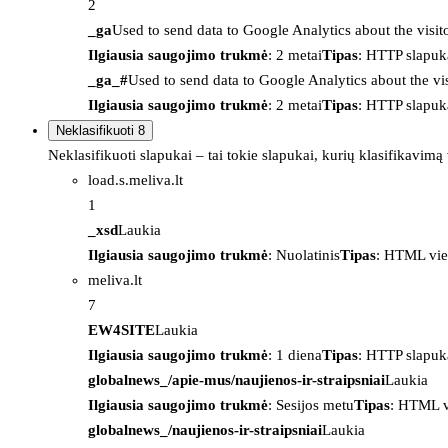
2
_ga
Used to send data to Google Analytics about the visit
Ilgiausia saugojimo trukmė
: 2 metai
Tipas
: HTTP slapuk
_ga_#
Used to send data to Google Analytics about the vis
Ilgiausia saugojimo trukmė
: 2 metai
Tipas
: HTTP slapuk
Neklasifikuoti
8
Neklasifikuoti slapukai – tai tokie slapukai, kurių klasifikavimą
load.s.meliva.lt
1
_xsd
Laukia
Ilgiausia saugojimo trukmė
: Nuolatinis
Tipas
: HTML vie
meliva.lt
7
EW4SITE
Laukia
Ilgiausia saugojimo trukmė
: 1 diena
Tipas
: HTTP slapuk
globalnews_/apie-mus/naujienos-ir-straipsniai
Laukia
Ilgiausia saugojimo trukmė
: Sesijos metu
Tipas
: HTML v
globalnews_/naujienos-ir-straipsniai
Laukia