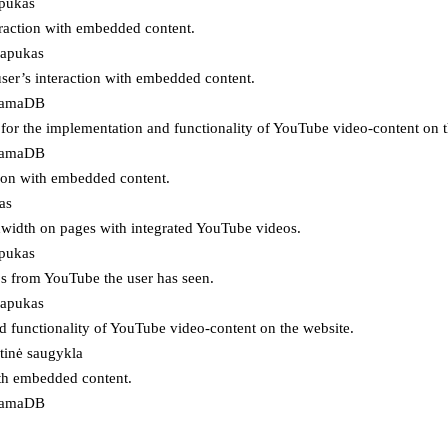
apukas
eraction with embedded content.
lapukas
user’s interaction with embedded content.
ojamaDB
for the implementation and functionality of YouTube video-content on t
ojamaDB
tion with embedded content.
as
ndwidth on pages with integrated YouTube videos.
apukas
eos from YouTube the user has seen.
lapukas
d functionality of YouTube video-content on the website.
tinė saugykla
ith embedded content.
ojamaDB