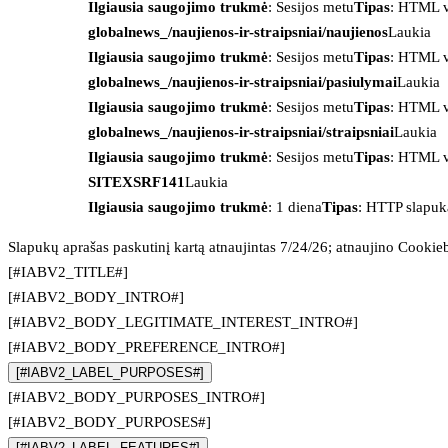
Ilgiausia saugojimo trukmė
: Sesijos metu
Tipas
: HTML v
globalnews_/naujienos-ir-straipsniai/naujienos
Laukia
Ilgiausia saugojimo trukmė
: Sesijos metu
Tipas
: HTML v
globalnews_/naujienos-ir-straipsniai/pasiulymai
Laukia
Ilgiausia saugojimo trukmė
: Sesijos metu
Tipas
: HTML v
globalnews_/naujienos-ir-straipsniai/straipsniai
Laukia
Ilgiausia saugojimo trukmė
: Sesijos metu
Tipas
: HTML v
SITEXSRF141
Laukia
Ilgiausia saugojimo trukmė
: 1 diena
Tipas
: HTTP slapuk
Slapukų aprašas paskutinį kartą atnaujintas 7/24/26; atnaujino
Cookie
[#IABV2_TITLE#]
[#IABV2_BODY_INTRO#]
[#IABV2_BODY_LEGITIMATE_INTEREST_INTRO#]
[#IABV2_BODY_PREFERENCE_INTRO#]
[#IABV2_LABEL_PURPOSES#]
[#IABV2_BODY_PURPOSES_INTRO#]
[#IABV2_BODY_PURPOSES#]
[#IABV2_LABEL_FEATURES#]