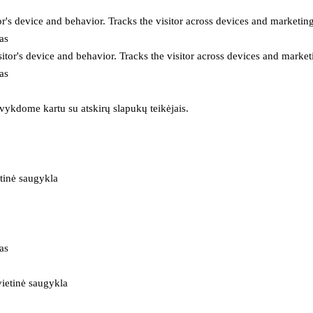
or's device and behavior. Tracks the visitor across devices and marketin
as
itor's device and behavior. Tracks the visitor across devices and market
as
 vykdome kartu su atskirų slapukų teikėjais.
tinė saugykla
as
ietinė saugykla