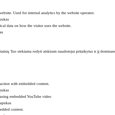
 website. Used for internal analytics by the website operator.
apukas
tical data on how the visitor uses the website.
as
inių Tuo siekiama rodyti atskiram naudotojui pritaikytus ir jį dominanči
eraction with embedded content.
apukas
es using embedded YouTube video
lapukas
bedded content.