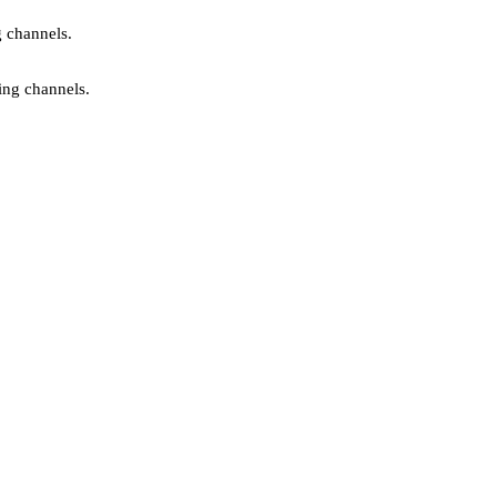
g channels.
ing channels.