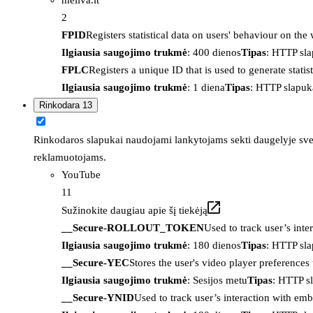
2
FPID
Registers statistical data on users' behaviour on the
Ilgiausia saugojimo trukmė
: 400 dienos
Tipas
: HTTP sl
FPLC
Registers a unique ID that is used to generate statis
Ilgiausia saugojimo trukmė
: 1 diena
Tipas
: HTTP slapuk
Rinkodara
13
Rinkodaros slapukai naudojami lankytojams sekti daugelyje sveta
reklamuotojams.
YouTube
11
Sužinokite daugiau apie šį tiekėją
__Secure-ROLLOUT_TOKEN
Used to track user’s int
Ilgiausia saugojimo trukmė
: 180 dienos
Tipas
: HTTP sl
__Secure-YEC
Stores the user's video player preferenc
Ilgiausia saugojimo trukmė
: Sesijos metu
Tipas
: HTTP s
__Secure-YNID
Used to track user’s interaction with em