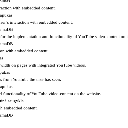
apukas
eraction with embedded content.
lapukas
user’s interaction with embedded content.
ojamaDB
for the implementation and functionality of YouTube video-content on t
ojamaDB
tion with embedded content.
as
ndwidth on pages with integrated YouTube videos.
apukas
eos from YouTube the user has seen.
lapukas
d functionality of YouTube video-content on the website.
tinė saugykla
ith embedded content.
ojamaDB