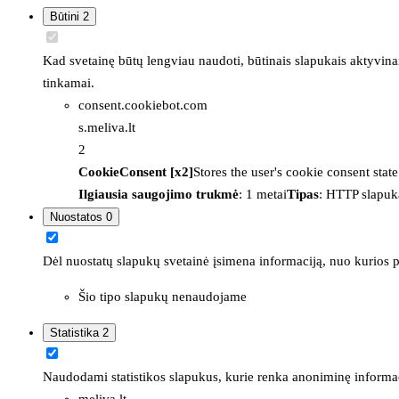
Būtini
2
Kad svetainę būtų lengviau naudoti, būtinais slapukais aktyvina
tinkamai.
consent.cookiebot.com
s.meliva.lt
2
CookieConsent [x2]
Stores the user's cookie consent stat
Ilgiausia saugojimo trukmė
: 1 metai
Tipas
: HTTP slapuk
Nuostatos
0
Dėl nuostatų slapukų svetainė įsimena informaciją, nuo kurios pr
Šio tipo slapukų nenaudojame
Statistika
2
Naudodami statistikos slapukus, kurie renka anoniminę informacija
meliva.lt