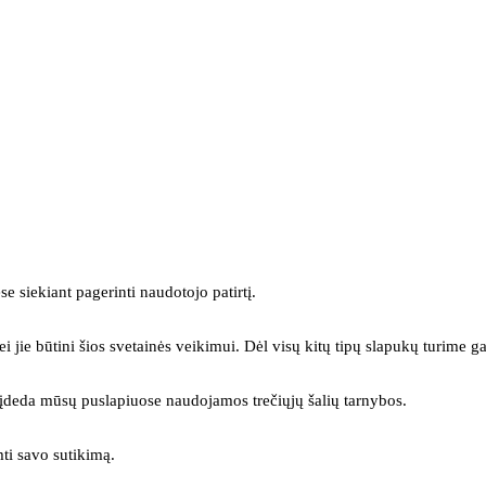
se siekiant pagerinti naudotojo patirtį.
ei jie būtini šios svetainės veikimui. Dėl visų kitų tipų slapukų turime ga
s įdeda mūsų puslapiuose naudojamos trečiųjų šalių tarnybos.
mti savo sutikimą.