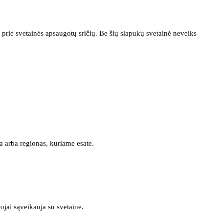
prie svetainės apsaugotų sričių. Be šių slapukų svetainė neveiks
a arba regionas, kuriame esate.
tojai sąveikauja su svetaine.