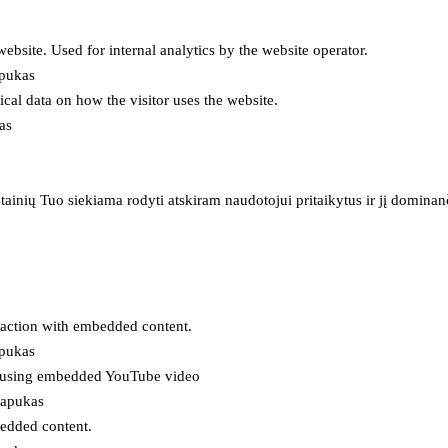
 website. Used for internal analytics by the website operator.
apukas
tical data on how the visitor uses the website.
as
inių Tuo siekiama rodyti atskiram naudotojui pritaikytus ir jį dominanči
eraction with embedded content.
apukas
es using embedded YouTube video
lapukas
bedded content.