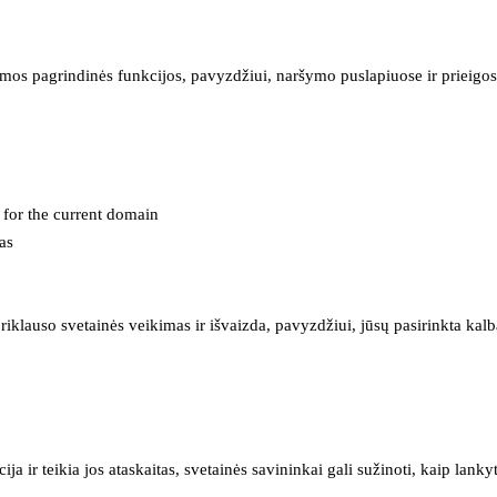
mos pagrindinės funkcijos, pavyzdžiui, naršymo puslapiuose ir prieigos 
e for the current domain
as
iklauso svetainės veikimas ir išvaizda, pavyzdžiui, jūsų pasirinkta kalb
 ir teikia jos ataskaitas, svetainės savininkai gali sužinoti, kaip lanky