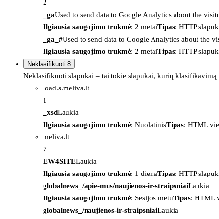
2
_ga
Used to send data to Google Analytics about the visit
Ilgiausia saugojimo trukmė
: 2 metai
Tipas
: HTTP slapuk
_ga_#
Used to send data to Google Analytics about the vis
Ilgiausia saugojimo trukmė
: 2 metai
Tipas
: HTTP slapuk
Neklasifikuoti
8
Neklasifikuoti slapukai – tai tokie slapukai, kurių klasifikavimą
load.s.meliva.lt
1
_xsd
Laukia
Ilgiausia saugojimo trukmė
: Nuolatinis
Tipas
: HTML vie
meliva.lt
7
EW4SITE
Laukia
Ilgiausia saugojimo trukmė
: 1 diena
Tipas
: HTTP slapuk
globalnews_/apie-mus/naujienos-ir-straipsniai
Laukia
Ilgiausia saugojimo trukmė
: Sesijos metu
Tipas
: HTML v
globalnews_/naujienos-ir-straipsniai
Laukia