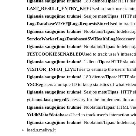
Ilgiausia saugojimo trukmė
: 180 dienos
Tipas
: HTTP sl
LAST_RESULT_ENTRY_KEY
Used to track user’s int
Ilgiausia saugojimo trukmė
: Sesijos metu
Tipas
: HTTP s
LogsDatabaseV2:V#||LogsRequestsStore
Used to track 
Ilgiausia saugojimo trukmė
: Nuolatinis
Tipas
: Indeksu
ServiceWorkerLogsDatabase#SWHealthLog
Necessary 
Ilgiausia saugojimo trukmė
: Nuolatinis
Tipas
: Indeksu
TESTCOOKIESENABLED
Used to track user’s interac
Ilgiausia saugojimo trukmė
: 1 diena
Tipas
: HTTP slapuk
VISITOR_INFO1_LIVE
Tries to estimate the users' ba
Ilgiausia saugojimo trukmė
: 180 dienos
Tipas
: HTTP sl
YSC
Registers a unique ID to keep statistics of what vid
Ilgiausia saugojimo trukmė
: Sesijos metu
Tipas
: HTTP s
yt-icons-last-purged
Necessary for the implementation an
Ilgiausia saugojimo trukmė
: Nuolatinis
Tipas
: HTML vie
YtIdbMeta#databases
Used to track user’s interaction w
Ilgiausia saugojimo trukmė
: Nuolatinis
Tipas
: Indeksu
load.s.meliva.lt