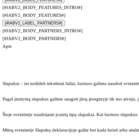
[#IABV2_BODY_FEATURES_INTRO#]
[#IABV2_BODY_FEATURES#]
[#IABV2_LABEL_PARTNERS#]
[#IABV2_BODY_PARTNERS_INTRO#]
[#IABV2_BODY_PARTNERS#]
Apie
Slapukai – tai nedideli tekstiniai failai, kuriuos galima naudoti svetainė
Pagal įstatymą slapukus galime saugoti jūsų įrenginyje tik tuo atveju, j
Šioje svetainėje naudojami įvairių tipų slapukai. Kai kuriuos slapuku
Mūsų svetainėje Slapukų deklaracijoje galite bet kada keisti arba atsii