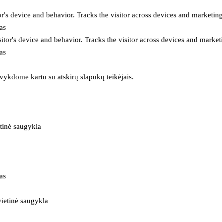
or's device and behavior. Tracks the visitor across devices and marketin
as
itor's device and behavior. Tracks the visitor across devices and market
as
 vykdome kartu su atskirų slapukų teikėjais.
tinė saugykla
as
ietinė saugykla