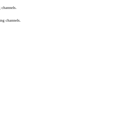
g channels.
ing channels.