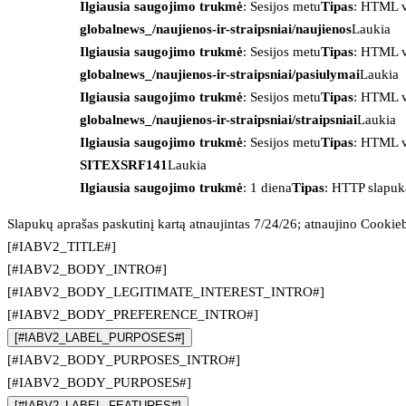
Ilgiausia saugojimo trukmė
: Sesijos metu
Tipas
: HTML v
globalnews_/naujienos-ir-straipsniai/naujienos
Laukia
Ilgiausia saugojimo trukmė
: Sesijos metu
Tipas
: HTML v
globalnews_/naujienos-ir-straipsniai/pasiulymai
Laukia
Ilgiausia saugojimo trukmė
: Sesijos metu
Tipas
: HTML v
globalnews_/naujienos-ir-straipsniai/straipsniai
Laukia
Ilgiausia saugojimo trukmė
: Sesijos metu
Tipas
: HTML v
SITEXSRF141
Laukia
Ilgiausia saugojimo trukmė
: 1 diena
Tipas
: HTTP slapuk
Slapukų aprašas paskutinį kartą atnaujintas 7/24/26; atnaujino
Cookie
[#IABV2_TITLE#]
[#IABV2_BODY_INTRO#]
[#IABV2_BODY_LEGITIMATE_INTEREST_INTRO#]
[#IABV2_BODY_PREFERENCE_INTRO#]
[#IABV2_LABEL_PURPOSES#]
[#IABV2_BODY_PURPOSES_INTRO#]
[#IABV2_BODY_PURPOSES#]
[#IABV2_LABEL_FEATURES#]