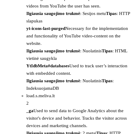
videos from YouTube the user has seen.
Ilgiausia saugojimo trukmė
: Sesijos metu
Tipas
: HTTP
slapukas
yt-icons-last-purged
Necessary for the implementation
and functionality of YouTube video-content on the
website.
Ilgiausia saugojimo trukmė
: Nuolatinis
Tipas
: HTML
vietinė saugykla
YtIdbMeta#databases
Used to track user’s interaction
with embedded content.
Ilgiausia saugojimo trukmė
: Nuolatinis
Tipas
:
IndeksuojamaDB
load.s.meliva.lt
2
_ga
Used to send data to Google Analytics about the
visitor's device and behavior. Tracks the visitor across
devices and marketing channels.
Ilgiausia saugojimo trukmė
: 2 metai
Tipas
: HTTP