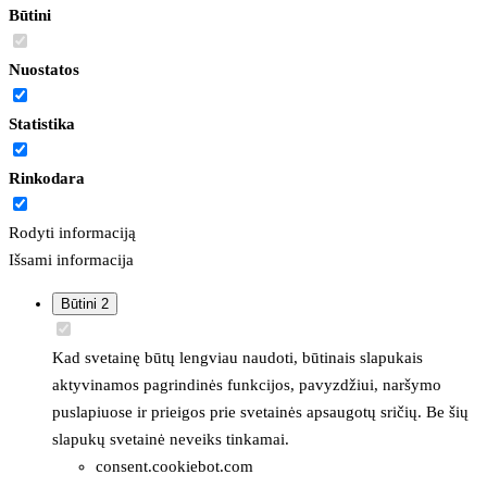
Būtini
Nuostatos
Statistika
Rinkodara
Rodyti informaciją
Išsami informacija
Būtini
2
Kad svetainę būtų lengviau naudoti, būtinais slapukais
aktyvinamos pagrindinės funkcijos, pavyzdžiui, naršymo
puslapiuose ir prieigos prie svetainės apsaugotų sričių. Be šių
slapukų svetainė neveiks tinkamai.
consent.cookiebot.com