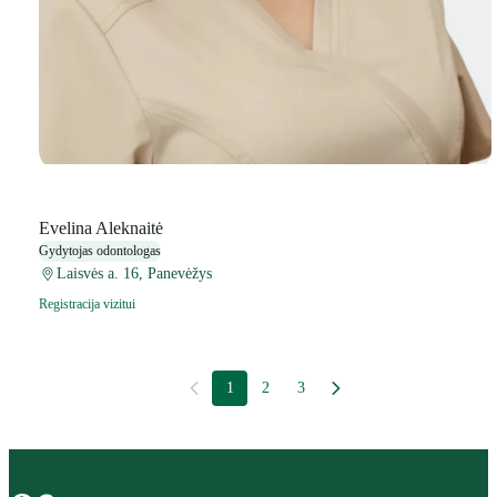
Evelina Aleknaitė
Gydytojas odontologas
Laisvės a. 16, Panevėžys
Registracija vizitui
1
2
3