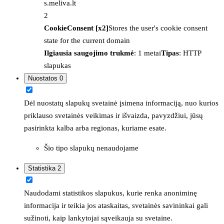
s.meliva.lt
2
CookieConsent [x2]
Stores the user's cookie consent
state for the current domain
Ilgiausia saugojimo trukmė
: 1 metai
Tipas
: HTTP
slapukas
Nuostatos
0
Dėl nuostatų slapukų svetainė įsimena informaciją, nuo kurios
priklauso svetainės veikimas ir išvaizda, pavyzdžiui, jūsų
pasirinkta kalba arba regionas, kuriame esate.
Šio tipo slapukų nenaudojame
Statistika
2
Naudodami statistikos slapukus, kurie renka anoniminę
informacija ir teikia jos ataskaitas, svetainės savininkai gali
sužinoti, kaip lankytojai sąveikauja su svetaine.