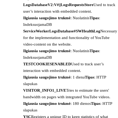
LogsDatabaseV2:V#||LogsRequestsStore
Used to track
user’s interaction with embedded content.
Ilgiausia saugojimo trukmė
: Nuolatinis
Tipas
:
IndeksuojamaDB
ServiceWorkerLogsDatabase#SWHealthLog
Necessary
for the implementation and functionality of YouTube
video-content on the website.
Ilgiausia saugojimo trukmė
: Nuolatinis
Tipas
:
IndeksuojamaDB
TESTCOOKIESENABLED
Used to track user’s
interaction with embedded content.
Ilgiausia saugojimo trukmė
: 1 diena
Tipas
: HTTP
slapukas
VISITOR_INFO1_LIVE
Tries to estimate the users'
bandwidth on pages with integrated YouTube videos.
Ilgiausia saugojimo trukmė
: 180 dienos
Tipas
: HTTP
slapukas
YSC
Registers a unique ID to keep statistics of what