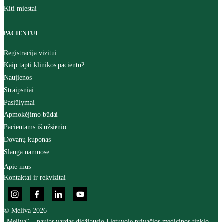
Kiti miestai
PACIENTUI
Registracija vizitui
Kaip tapti klinikos pacientu?
Naujienos
Straipsniai
Pasiūlymai
Apmokėjimo būdai
Pacientams iš užsienio
Dovanų kuponas
Slauga namuose
Apie mus
Kontaktai ir rekvizitai
© Meliva 2026
„Meliva“ – naujas vardas didžiausio Lietuvoje privačios medicinos tinklo,