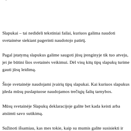
Slapukai – tai nedideli tekstiniai failai, kuriuos galima naudoti 
svetainėse siekiant pagerinti naudotojo patirtį.
Pagal įstatymą slapukus galime saugoti jūsų įrenginyje tik tuo atveju, 
jei jie būtini šios svetainės veikimui. Dėl visų kitų tipų slapukų turime 
gauti jūsų leidimą.
Šioje svetainėje naudojami įvairių tipų slapukai. Kai kuriuos slapukus 
įdeda mūsų puslapiuose naudojamos trečiųjų šalių tarnybos.
Mūsų svetainėje Slapukų deklaracijoje galite bet kada keisti arba 
atsiimti savo sutikimą.
Sužinoti išsamiau, kas mes tokie, kaip su mumis galite susisiekti ir 