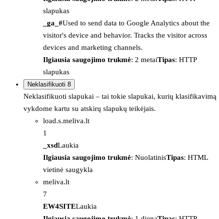
slapukas
_ga_#
Used to send data to Google Analytics about the
visitor's device and behavior. Tracks the visitor across
devices and marketing channels.
Ilgiausia saugojimo trukmė
: 2 metai
Tipas
: HTTP
slapukas
Neklasifikuoti
8
Neklasifikuoti slapukai – tai tokie slapukai, kurių klasifikavimą
vykdome kartu su atskirų slapukų teikėjais.
load.s.meliva.lt
1
_xsd
Laukia
Ilgiausia saugojimo trukmė
: Nuolatinis
Tipas
: HTML
vietinė saugykla
meliva.lt
7
EW4SITE
Laukia
Ilgiausia saugojimo trukmė
: 1 diena
Tipas
: HTTP