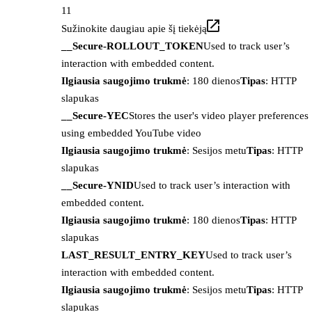
11
Sužinokite daugiau apie šį tiekėją
__Secure-ROLLOUT_TOKEN
Used to track user’s
interaction with embedded content.
Ilgiausia saugojimo trukmė
: 180 dienos
Tipas
: HTTP
slapukas
__Secure-YEC
Stores the user's video player preferences
using embedded YouTube video
Ilgiausia saugojimo trukmė
: Sesijos metu
Tipas
: HTTP
slapukas
__Secure-YNID
Used to track user’s interaction with
embedded content.
Ilgiausia saugojimo trukmė
: 180 dienos
Tipas
: HTTP
slapukas
LAST_RESULT_ENTRY_KEY
Used to track user’s
interaction with embedded content.
Ilgiausia saugojimo trukmė
: Sesijos metu
Tipas
: HTTP
slapukas