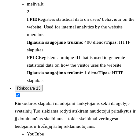
meliva.lt
2
FPID
Registers statistical data on users' behaviour on the
website. Used for internal analytics by the website
operator.
Ilgiausia saugojimo trukmė
: 400 dienos
Tipas
: HTTP
slapukas
FPLC
Registers a unique ID that is used to generate
statistical data on how the visitor uses the website.
Ilgiausia saugojimo trukmė
: 1 diena
Tipas
: HTTP
slapukas
Rinkodara
13
Rinkodaros slapukai naudojami lankytojams sekti daugelyje
svetainių Tuo siekiama rodyti atskiram naudotojui pritaikytus ir
jį dominančius skelbimus – tokie skelbimai vertingesni
leidėjams ir trečiųjų šalių reklamuotojams.
YouTube