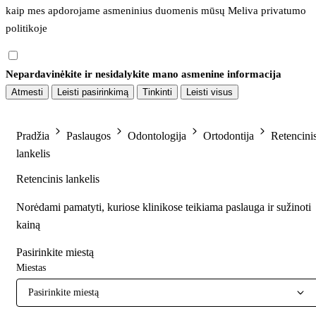
kaip mes apdorojame asmeninius duomenis mūsų 
Meliva privatumo 
politikoje
Nepardavinėkite ir nesidalykite mano asmenine informacija
Atmesti
Leisti pasirinkimą
Tinkinti
Leisti visus
Pradžia
Paslaugos
Odontologija
Ortodontija
Retencini
lankelis
Retencinis lankelis
Norėdami pamatyti, kuriose klinikose teikiama paslauga ir sužinoti
kainą
Pasirinkite miestą
Miestas
Pasirinkite miestą