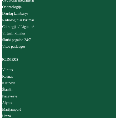
Gydytojai specialistai
Odontologija
Druskų kambarys
Radiologiniai tyrimai
Chirurgija / Ligoninė
Virtuali klinika
Skubi pagalba 24/7
Visos paslaugos
KLINIKOS
Vilnius
Kaunas
Klaipėda
Šiauliai
Panevėžys
Alytus
Marijampolė
Utena