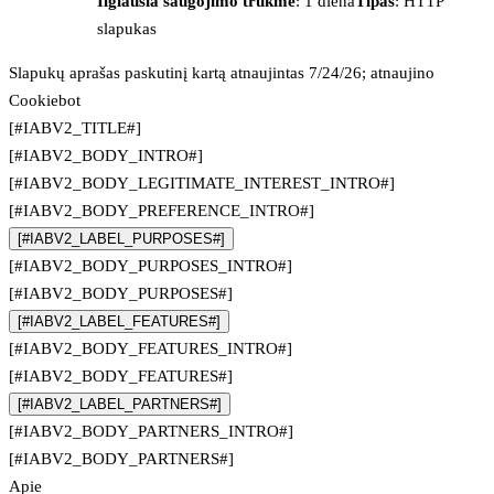
Ilgiausia saugojimo trukmė
: 1 diena
Tipas
: HTTP
slapukas
Slapukų aprašas paskutinį kartą atnaujintas 7/24/26; atnaujino
Cookiebot
[#IABV2_TITLE#]
[#IABV2_BODY_INTRO#]
[#IABV2_BODY_LEGITIMATE_INTEREST_INTRO#]
[#IABV2_BODY_PREFERENCE_INTRO#]
[#IABV2_LABEL_PURPOSES#]
[#IABV2_BODY_PURPOSES_INTRO#]
[#IABV2_BODY_PURPOSES#]
[#IABV2_LABEL_FEATURES#]
[#IABV2_BODY_FEATURES_INTRO#]
[#IABV2_BODY_FEATURES#]
[#IABV2_LABEL_PARTNERS#]
[#IABV2_BODY_PARTNERS_INTRO#]
[#IABV2_BODY_PARTNERS#]
Apie