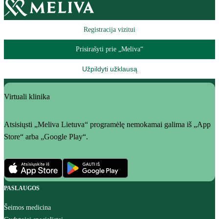
Registracija vizitui
Prisirašyti prie „Meliva“
Užpildyti užklausą
Virtuali klinika
Atsisiųsti „Meliva Lietuva“ programėlę nemokamai galima iš „App
Store“ arba „Google Play“.
PASLAUGOS
Šeimos medicina