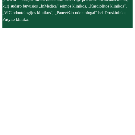
kurį sudaro buvusios „InMedica“ šeimos klinikos, „Kardiolitos klinikos“,
„VIC odontologijos klinikos“, „Panevėžio odontologai“ bei Druskininkų
Pušyno klinika.