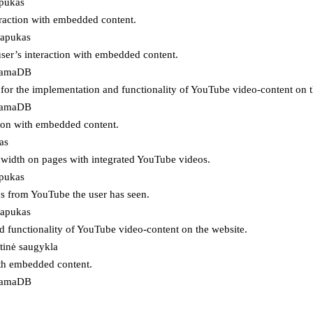
apukas
eraction with embedded content.
lapukas
user’s interaction with embedded content.
ojamaDB
for the implementation and functionality of YouTube video-content on t
ojamaDB
tion with embedded content.
as
ndwidth on pages with integrated YouTube videos.
apukas
eos from YouTube the user has seen.
lapukas
d functionality of YouTube video-content on the website.
tinė saugykla
ith embedded content.
ojamaDB