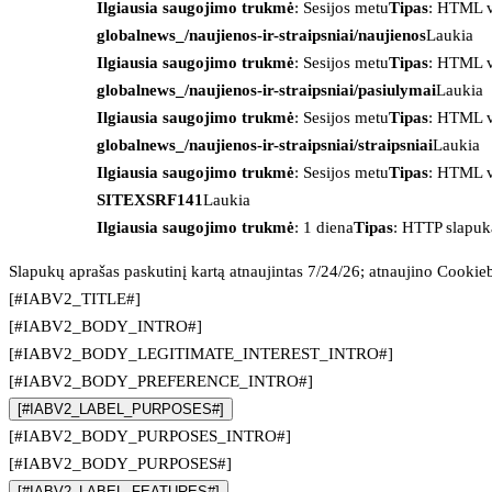
Ilgiausia saugojimo trukmė
: Sesijos metu
Tipas
: HTML v
globalnews_/naujienos-ir-straipsniai/naujienos
Laukia
Ilgiausia saugojimo trukmė
: Sesijos metu
Tipas
: HTML v
globalnews_/naujienos-ir-straipsniai/pasiulymai
Laukia
Ilgiausia saugojimo trukmė
: Sesijos metu
Tipas
: HTML v
globalnews_/naujienos-ir-straipsniai/straipsniai
Laukia
Ilgiausia saugojimo trukmė
: Sesijos metu
Tipas
: HTML v
SITEXSRF141
Laukia
Ilgiausia saugojimo trukmė
: 1 diena
Tipas
: HTTP slapuk
Slapukų aprašas paskutinį kartą atnaujintas 7/24/26; atnaujino
Cookie
[#IABV2_TITLE#]
[#IABV2_BODY_INTRO#]
[#IABV2_BODY_LEGITIMATE_INTEREST_INTRO#]
[#IABV2_BODY_PREFERENCE_INTRO#]
[#IABV2_LABEL_PURPOSES#]
[#IABV2_BODY_PURPOSES_INTRO#]
[#IABV2_BODY_PURPOSES#]
[#IABV2_LABEL_FEATURES#]