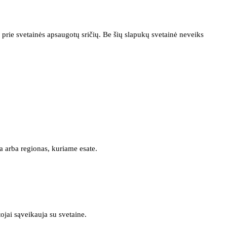
prie svetainės apsaugotų sričių. Be šių slapukų svetainė neveiks
a arba regionas, kuriame esate.
tojai sąveikauja su svetaine.