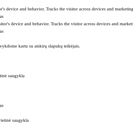
or's device and behavior. Tracks the visitor across devices and marketin
as
itor's device and behavior. Tracks the visitor across devices and market
as
 vykdome kartu su atskirų slapukų teikėjais.
tinė saugykla
as
ietinė saugykla