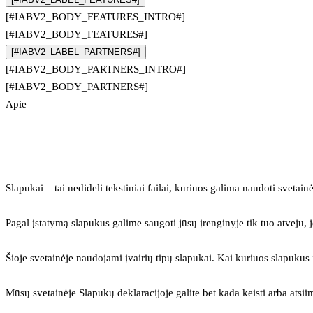
[#IABV2_BODY_FEATURES_INTRO#]
[#IABV2_BODY_FEATURES#]
[#IABV2_LABEL_PARTNERS#]
[#IABV2_BODY_PARTNERS_INTRO#]
[#IABV2_BODY_PARTNERS#]
Apie
Slapukai – tai nedideli tekstiniai failai, kuriuos galima naudoti svetainė
Pagal įstatymą slapukus galime saugoti jūsų įrenginyje tik tuo atveju, j
Šioje svetainėje naudojami įvairių tipų slapukai. Kai kuriuos slapuku
Mūsų svetainėje Slapukų deklaracijoje galite bet kada keisti arba atsii