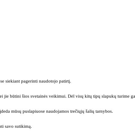
se siekiant pagerinti naudotojo patirtį.
ei jie būtini šios svetainės veikimui. Dėl visų kitų tipų slapukų turime ga
s įdeda mūsų puslapiuose naudojamos trečiųjų šalių tarnybos.
mti savo sutikimą.