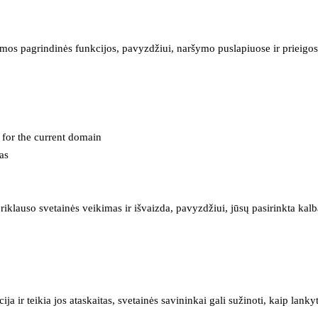
mos pagrindinės funkcijos, pavyzdžiui, naršymo puslapiuose ir prieigos 
e for the current domain
as
iklauso svetainės veikimas ir išvaizda, pavyzdžiui, jūsų pasirinkta kalb
 ir teikia jos ataskaitas, svetainės savininkai gali sužinoti, kaip lanky