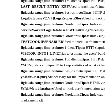
Ilgiausia saugojimo trukmė
: 180 dienos
Tipas
: HTTP sl
LAST_RESULT_ENTRY_KEY
Used to track user’s int
Ilgiausia saugojimo trukmė
: Sesijos metu
Tipas
: HTTP s
LogsDatabaseV2:V#||LogsRequestsStore
Used to track 
Ilgiausia saugojimo trukmė
: Nuolatinis
Tipas
: Indeksu
ServiceWorkerLogsDatabase#SWHealthLog
Necessary 
Ilgiausia saugojimo trukmė
: Nuolatinis
Tipas
: Indeksu
TESTCOOKIESENABLED
Used to track user’s interac
Ilgiausia saugojimo trukmė
: 1 diena
Tipas
: HTTP slapuk
VISITOR_INFO1_LIVE
Tries to estimate the users' ba
Ilgiausia saugojimo trukmė
: 180 dienos
Tipas
: HTTP sl
YSC
Registers a unique ID to keep statistics of what vid
Ilgiausia saugojimo trukmė
: Sesijos metu
Tipas
: HTTP s
yt-icons-last-purged
Necessary for the implementation an
Ilgiausia saugojimo trukmė
: Nuolatinis
Tipas
: HTML vie
YtIdbMeta#databases
Used to track user’s interaction w
Ilgiausia saugojimo trukmė
: Nuolatinis
Tipas
: Indeksu
load.s.meliva.lt