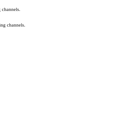
g channels.
ing channels.