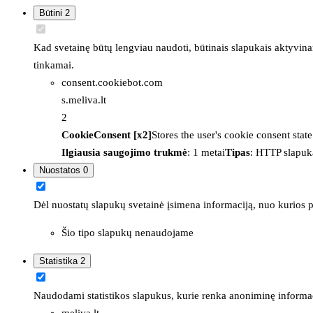
Būtini
2
Kad svetainę būtų lengviau naudoti, būtinais slapukais aktyvina
tinkamai.
consent.cookiebot.com
s.meliva.lt
2
CookieConsent [x2]
Stores the user's cookie consent stat
Ilgiausia saugojimo trukmė
: 1 metai
Tipas
: HTTP slapuk
Nuostatos
0
Dėl nuostatų slapukų svetainė įsimena informaciją, nuo kurios pr
Šio tipo slapukų nenaudojame
Statistika
2
Naudodami statistikos slapukus, kurie renka anoniminę informacija
meliva.lt