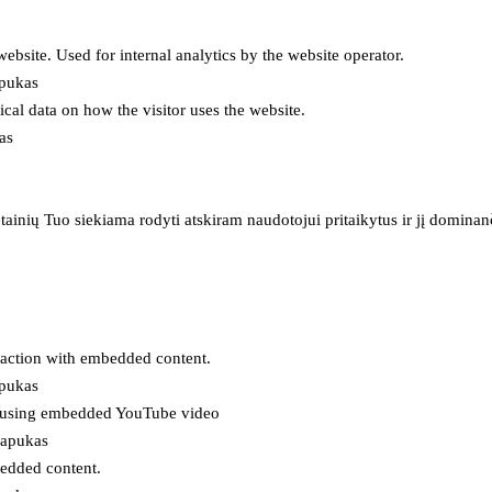
 website. Used for internal analytics by the website operator.
apukas
tical data on how the visitor uses the website.
as
inių Tuo siekiama rodyti atskiram naudotojui pritaikytus ir jį dominanči
eraction with embedded content.
apukas
es using embedded YouTube video
lapukas
bedded content.