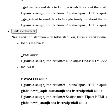
2
_ga
Used to send data to Google Analytics about the visit
Ilgiausia saugojimo trukmė
: 2 metai
Tipas
: HTTP slapuk
_ga_#
Used to send data to Google Analytics about the vis
Ilgiausia saugojimo trukmė
: 2 metai
Tipas
: HTTP slapuk
Neklasifikuoti
8
Neklasifikuoti slapukai – tai tokie slapukai, kurių klasifikavimą
load.s.meliva.lt
1
_xsd
Laukia
Ilgiausia saugojimo trukmė
: Nuolatinis
Tipas
: HTML vie
meliva.lt
7
EW4SITE
Laukia
Ilgiausia saugojimo trukmė
: 1 diena
Tipas
: HTTP slapuk
globalnews_/apie-mus/naujienos-ir-straipsniai
Laukia
Ilgiausia saugojimo trukmė
: Sesijos metu
Tipas
: HTML v
globalnews_/naujienos-ir-straipsniai
Laukia