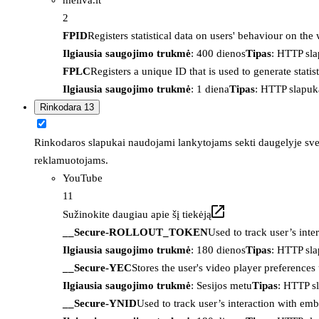
2
FPID
Registers statistical data on users' behaviour on the
Ilgiausia saugojimo trukmė
: 400 dienos
Tipas
: HTTP sl
FPLC
Registers a unique ID that is used to generate statis
Ilgiausia saugojimo trukmė
: 1 diena
Tipas
: HTTP slapuk
Rinkodara
13
Rinkodaros slapukai naudojami lankytojams sekti daugelyje sveta
reklamuotojams.
YouTube
11
Sužinokite daugiau apie šį tiekėją
__Secure-ROLLOUT_TOKEN
Used to track user’s int
Ilgiausia saugojimo trukmė
: 180 dienos
Tipas
: HTTP sl
__Secure-YEC
Stores the user's video player preferenc
Ilgiausia saugojimo trukmė
: Sesijos metu
Tipas
: HTTP s
__Secure-YNID
Used to track user’s interaction with em