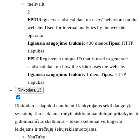
meliva.lt
2
FPID
Registers statistical data on users' behaviour on the
website. Used for internal analytics by the website
operator.
Ilgiausia saugojimo trukmė
: 400 dienos
Tipas
: HTTP
slapukas
FPLC
Registers a unique ID that is used to generate
statistical data on how the visitor uses the website.
Ilgiausia saugojimo trukmė
: 1 diena
Tipas
: HTTP
slapukas
Rinkodara
13
Rinkodaros slapukai naudojami lankytojams sekti daugelyje
svetainių Tuo siekiama rodyti atskiram naudotojui pritaikytus ir
jį dominančius skelbimus – tokie skelbimai vertingesni
leidėjams ir trečiųjų šalių reklamuotojams.
YouTube