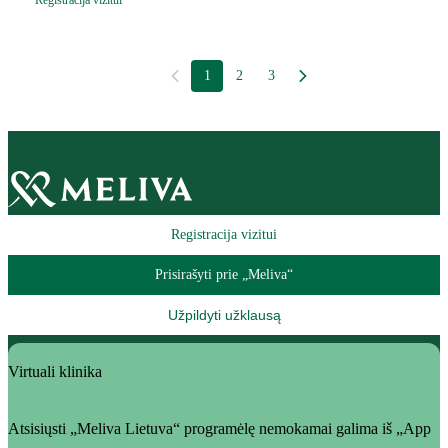
Registracija vizitui
1
2
3
Registracija vizitui
Prisirašyti prie „Meliva“
Užpildyti užklausą
Virtuali klinika
Atsisiųsti „Meliva Lietuva“ programėlę nemokamai galima iš „App