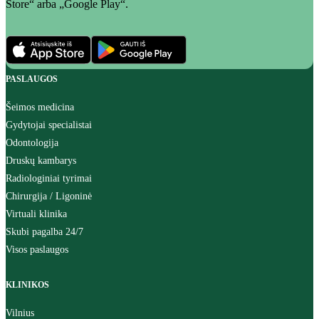
Store“ arba „Google Play“.
PASLAUGOS
Šeimos medicina
Gydytojai specialistai
Odontologija
Druskų kambarys
Radiologiniai tyrimai
Chirurgija / Ligoninė
Virtuali klinika
Skubi pagalba 24/7
Visos paslaugos
KLINIKOS
Vilnius