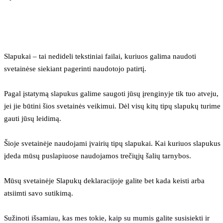
Slapukai – tai nedideli tekstiniai failai, kuriuos galima naudoti 
svetainėse siekiant pagerinti naudotojo patirtį.
Pagal įstatymą slapukus galime saugoti jūsų įrenginyje tik tuo atveju, 
jei jie būtini šios svetainės veikimui. Dėl visų kitų tipų slapukų turime 
gauti jūsų leidimą.
Šioje svetainėje naudojami įvairių tipų slapukai. Kai kuriuos slapukus 
įdeda mūsų puslapiuose naudojamos trečiųjų šalių tarnybos.
Mūsų svetainėje Slapukų deklaracijoje galite bet kada keisti arba 
atsiimti savo sutikimą.
Sužinoti išsamiau, kas mes tokie, kaip su mumis galite susisiekti ir 