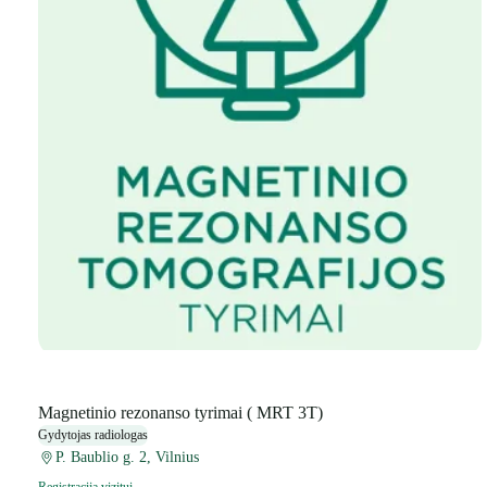
Magnetinio rezonanso tyrimai ( MRT 3T)
Gydytojas radiologas
P. Baublio g. 2, Vilnius