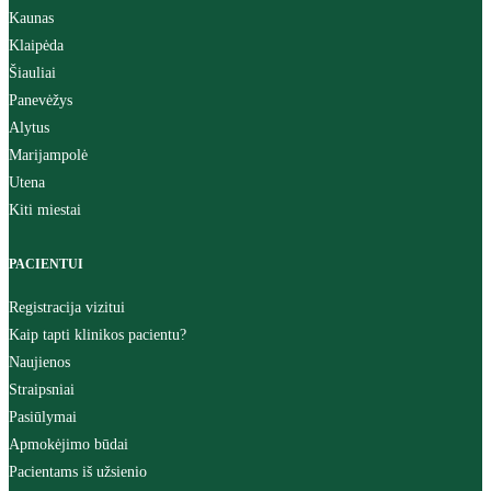
Kaunas
Klaipėda
Šiauliai
Panevėžys
Alytus
Marijampolė
Utena
Kiti miestai
PACIENTUI
Registracija vizitui
Kaip tapti klinikos pacientu?
Naujienos
Straipsniai
Pasiūlymai
Apmokėjimo būdai
Pacientams iš užsienio