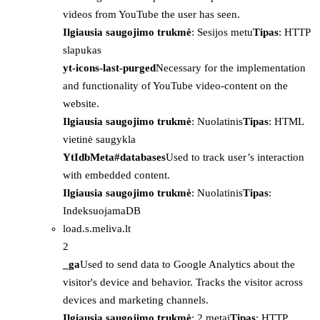
videos from YouTube the user has seen.
Ilgiausia saugojimo trukmė
: Sesijos metu
Tipas
: HTTP
slapukas
yt-icons-last-purged
Necessary for the implementation
and functionality of YouTube video-content on the
website.
Ilgiausia saugojimo trukmė
: Nuolatinis
Tipas
: HTML
vietinė saugykla
YtIdbMeta#databases
Used to track user’s interaction
with embedded content.
Ilgiausia saugojimo trukmė
: Nuolatinis
Tipas
:
IndeksuojamaDB
load.s.meliva.lt
2
_ga
Used to send data to Google Analytics about the
visitor's device and behavior. Tracks the visitor across
devices and marketing channels.
Ilgiausia saugojimo trukmė
: 2 metai
Tipas
: HTTP