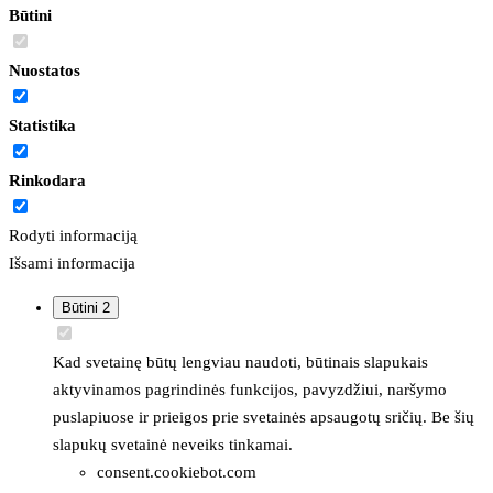
Būtini
Nuostatos
Statistika
Rinkodara
Rodyti informaciją
Išsami informacija
Būtini
2
Kad svetainę būtų lengviau naudoti, būtinais slapukais
aktyvinamos pagrindinės funkcijos, pavyzdžiui, naršymo
puslapiuose ir prieigos prie svetainės apsaugotų sričių. Be šių
slapukų svetainė neveiks tinkamai.
consent.cookiebot.com