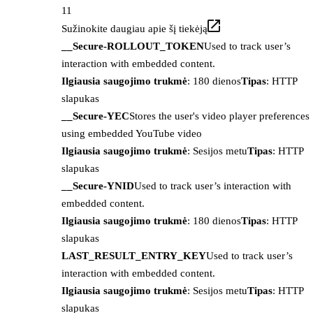
11
Sužinokite daugiau apie šį tiekėją
__Secure-ROLLOUT_TOKEN
Used to track user’s
interaction with embedded content.
Ilgiausia saugojimo trukmė
: 180 dienos
Tipas
: HTTP
slapukas
__Secure-YEC
Stores the user's video player preferences
using embedded YouTube video
Ilgiausia saugojimo trukmė
: Sesijos metu
Tipas
: HTTP
slapukas
__Secure-YNID
Used to track user’s interaction with
embedded content.
Ilgiausia saugojimo trukmė
: 180 dienos
Tipas
: HTTP
slapukas
LAST_RESULT_ENTRY_KEY
Used to track user’s
interaction with embedded content.
Ilgiausia saugojimo trukmė
: Sesijos metu
Tipas
: HTTP
slapukas