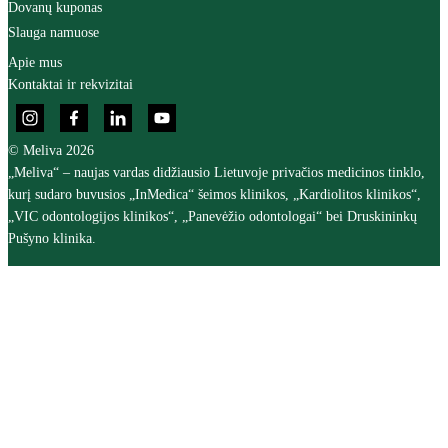
Dovanų kuponas
Slauga namuose
Apie mus
Kontaktai ir rekvizitai
© Meliva 2026
„Meliva“ – naujas vardas didžiausio Lietuvoje privačios medicinos tinklo,
kurį sudaro buvusios „InMedica“ šeimos klinikos, „Kardiolitos klinikos“,
„VIC odontologijos klinikos“, „Panevėžio odontologai“ bei Druskininkų
Pušyno klinika.