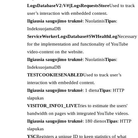
LogsDatabaseV2:V#||LogsRequestsStore
Used to track
user’s interaction with embedded content.
Ilgiausia saugojimo trukmė
: Nuolatinis
Tipas
:
IndeksuojamaDB
ServiceWorkerLogsDatabase#SWHealthLog
Necessary
for the implementation and functionality of YouTube
video-content on the website.
Ilgiausia saugojimo trukmė
: Nuolatinis
Tipas
:
IndeksuojamaDB
TESTCOOKIESENABLED
Used to track user’s
interaction with embedded content.
Ilgiausia saugojimo trukmė
: 1 diena
Tipas
: HTTP
slapukas
VISITOR_INFO1_LIVE
Tries to estimate the users'
bandwidth on pages with integrated YouTube videos.
Ilgiausia saugojimo trukmė
: 180 dienos
Tipas
: HTTP
slapukas
YSC
Registers a unique ID to keep statistics of what