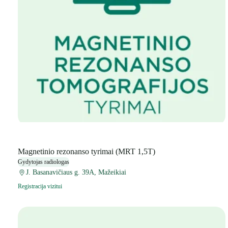
Magnetinio rezonanso tyrimai (MRT 1,5T)
Gydytojas radiologas
J. Basanavičiaus g. 39A, Mažeikiai
Registracija vizitui