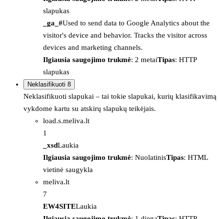
slapukas
_ga_#
Used to send data to Google Analytics about the
visitor's device and behavior. Tracks the visitor across
devices and marketing channels.
Ilgiausia saugojimo trukmė
: 2 metai
Tipas
: HTTP
slapukas
Neklasifikuoti
8
Neklasifikuoti slapukai – tai tokie slapukai, kurių klasifikavimą
vykdome kartu su atskirų slapukų teikėjais.
load.s.meliva.lt
1
_xsd
Laukia
Ilgiausia saugojimo trukmė
: Nuolatinis
Tipas
: HTML
vietinė saugykla
meliva.lt
7
EW4SITE
Laukia
Ilgiausia saugojimo trukmė
: 1 diena
Tipas
: HTTP