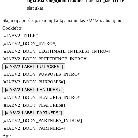
Ilgiausia saugojimo trukmė
: 1 diena
Tipas
: HTTP
slapukas
Slapukų aprašas paskutinį kartą atnaujintas 7/24/26; atnaujino
Cookiebot
[#IABV2_TITLE#]
[#IABV2_BODY_INTRO#]
[#IABV2_BODY_LEGITIMATE_INTEREST_INTRO#]
[#IABV2_BODY_PREFERENCE_INTRO#]
[#IABV2_LABEL_PURPOSES#]
[#IABV2_BODY_PURPOSES_INTRO#]
[#IABV2_BODY_PURPOSES#]
[#IABV2_LABEL_FEATURES#]
[#IABV2_BODY_FEATURES_INTRO#]
[#IABV2_BODY_FEATURES#]
[#IABV2_LABEL_PARTNERS#]
[#IABV2_BODY_PARTNERS_INTRO#]
[#IABV2_BODY_PARTNERS#]
Apie