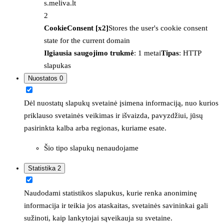
s.meliva.lt
2
CookieConsent [x2]
Stores the user's cookie consent
state for the current domain
Ilgiausia saugojimo trukmė
: 1 metai
Tipas
: HTTP
slapukas
Nuostatos
0
Dėl nuostatų slapukų svetainė įsimena informaciją, nuo kurios
priklauso svetainės veikimas ir išvaizda, pavyzdžiui, jūsų
pasirinkta kalba arba regionas, kuriame esate.
Šio tipo slapukų nenaudojame
Statistika
2
Naudodami statistikos slapukus, kurie renka anoniminę
informacija ir teikia jos ataskaitas, svetainės savininkai gali
sužinoti, kaip lankytojai sąveikauja su svetaine.