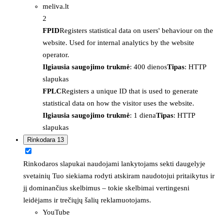
meliva.lt
2
FPID
Registers statistical data on users' behaviour on the
website. Used for internal analytics by the website
operator.
Ilgiausia saugojimo trukmė
: 400 dienos
Tipas
: HTTP
slapukas
FPLC
Registers a unique ID that is used to generate
statistical data on how the visitor uses the website.
Ilgiausia saugojimo trukmė
: 1 diena
Tipas
: HTTP
slapukas
Rinkodara
13
Rinkodaros slapukai naudojami lankytojams sekti daugelyje
svetainių Tuo siekiama rodyti atskiram naudotojui pritaikytus ir
jį dominančius skelbimus – tokie skelbimai vertingesni
leidėjams ir trečiųjų šalių reklamuotojams.
YouTube