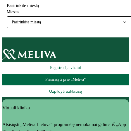
Pasirinkite miestą
Miestas
Pasirinkite miestą
Registracija vizitui
Prisirašyti prie „Meliva“
Užpildyti užklausą
Virtuali klinika
Atsisiųsti „Meliva Lietuva“ programėlę nemokamai galima iš „App