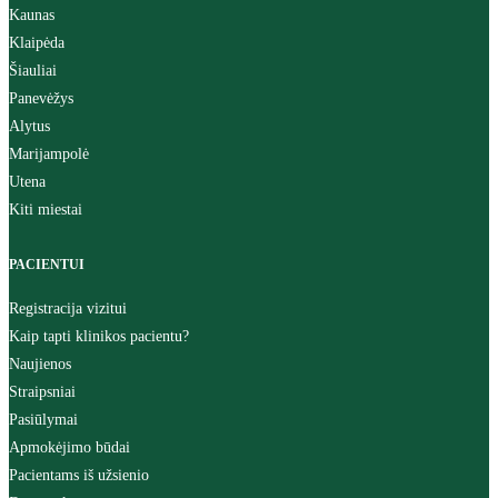
Kaunas
Klaipėda
Šiauliai
Panevėžys
Alytus
Marijampolė
Utena
Kiti miestai
PACIENTUI
Registracija vizitui
Kaip tapti klinikos pacientu?
Naujienos
Straipsniai
Pasiūlymai
Apmokėjimo būdai
Pacientams iš užsienio