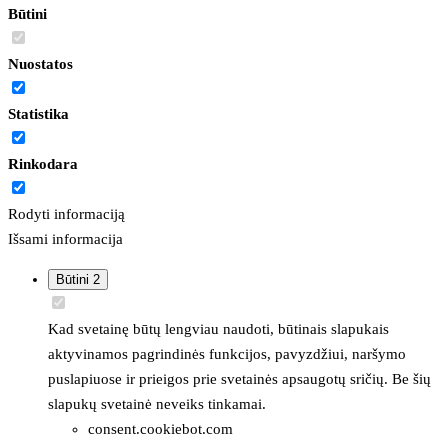
Būtini
Nuostatos
Statistika
Rinkodara
Rodyti informaciją
Išsami informacija
Būtini
2
Kad svetainę būtų lengviau naudoti, būtinais slapukais
aktyvinamos pagrindinės funkcijos, pavyzdžiui, naršymo
puslapiuose ir prieigos prie svetainės apsaugotų sričių. Be šių
slapukų svetainė neveiks tinkamai.
consent.cookiebot.com