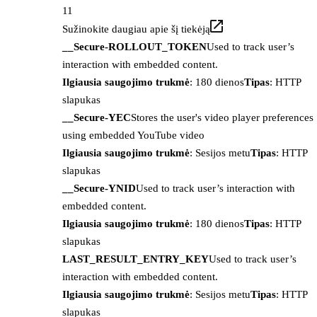
11
Sužinokite daugiau apie šį tiekėją
__Secure-ROLLOUT_TOKEN
Used to track user’s
interaction with embedded content.
Ilgiausia saugojimo trukmė
: 180 dienos
Tipas
: HTTP
slapukas
__Secure-YEC
Stores the user's video player preferences
using embedded YouTube video
Ilgiausia saugojimo trukmė
: Sesijos metu
Tipas
: HTTP
slapukas
__Secure-YNID
Used to track user’s interaction with
embedded content.
Ilgiausia saugojimo trukmė
: 180 dienos
Tipas
: HTTP
slapukas
LAST_RESULT_ENTRY_KEY
Used to track user’s
interaction with embedded content.
Ilgiausia saugojimo trukmė
: Sesijos metu
Tipas
: HTTP
slapukas