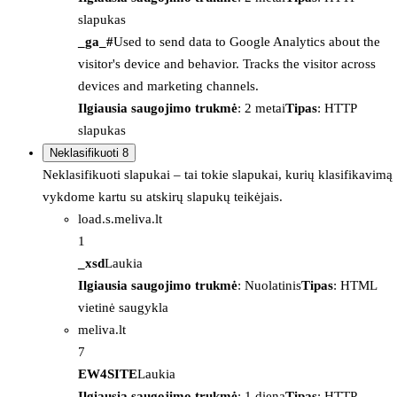
slapukas
_ga_#
Used to send data to Google Analytics about the
visitor's device and behavior. Tracks the visitor across
devices and marketing channels.
Ilgiausia saugojimo trukmė
: 2 metai
Tipas
: HTTP
slapukas
Neklasifikuoti
8
Neklasifikuoti slapukai – tai tokie slapukai, kurių klasifikavimą
vykdome kartu su atskirų slapukų teikėjais.
load.s.meliva.lt
1
_xsd
Laukia
Ilgiausia saugojimo trukmė
: Nuolatinis
Tipas
: HTML
vietinė saugykla
meliva.lt
7
EW4SITE
Laukia
Ilgiausia saugojimo trukmė
: 1 diena
Tipas
: HTTP