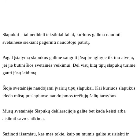
Slapukai – tai nedideli tekstiniai failai, kuriuos galima naudoti 
svetainėse siekiant pagerinti naudotojo patirtį.
Pagal įstatymą slapukus galime saugoti jūsų įrenginyje tik tuo atveju, 
jei jie būtini šios svetainės veikimui. Dėl visų kitų tipų slapukų turime 
gauti jūsų leidimą.
Šioje svetainėje naudojami įvairių tipų slapukai. Kai kuriuos slapukus 
įdeda mūsų puslapiuose naudojamos trečiųjų šalių tarnybos.
Mūsų svetainėje Slapukų deklaracijoje galite bet kada keisti arba 
atsiimti savo sutikimą.
Sužinoti išsamiau, kas mes tokie, kaip su mumis galite susisiekti ir 