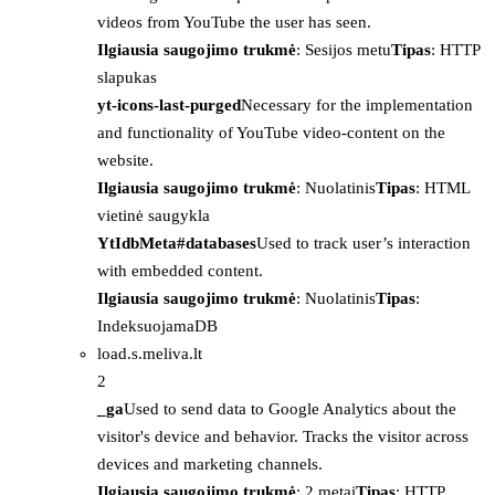
videos from YouTube the user has seen.
Ilgiausia saugojimo trukmė
: Sesijos metu
Tipas
: HTTP
slapukas
yt-icons-last-purged
Necessary for the implementation
and functionality of YouTube video-content on the
website.
Ilgiausia saugojimo trukmė
: Nuolatinis
Tipas
: HTML
vietinė saugykla
YtIdbMeta#databases
Used to track user’s interaction
with embedded content.
Ilgiausia saugojimo trukmė
: Nuolatinis
Tipas
:
IndeksuojamaDB
load.s.meliva.lt
2
_ga
Used to send data to Google Analytics about the
visitor's device and behavior. Tracks the visitor across
devices and marketing channels.
Ilgiausia saugojimo trukmė
: 2 metai
Tipas
: HTTP