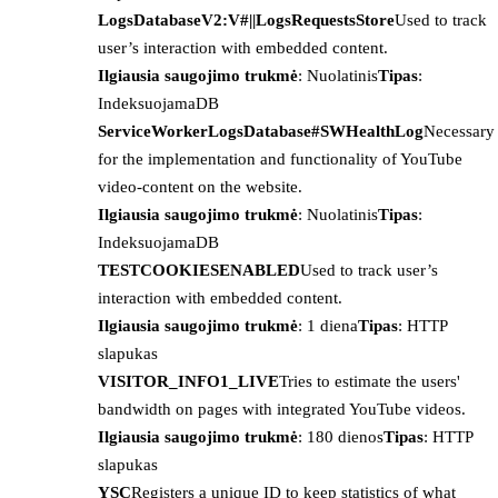
LogsDatabaseV2:V#||LogsRequestsStore
Used to track
user’s interaction with embedded content.
Ilgiausia saugojimo trukmė
: Nuolatinis
Tipas
:
IndeksuojamaDB
ServiceWorkerLogsDatabase#SWHealthLog
Necessary
for the implementation and functionality of YouTube
video-content on the website.
Ilgiausia saugojimo trukmė
: Nuolatinis
Tipas
:
IndeksuojamaDB
TESTCOOKIESENABLED
Used to track user’s
interaction with embedded content.
Ilgiausia saugojimo trukmė
: 1 diena
Tipas
: HTTP
slapukas
VISITOR_INFO1_LIVE
Tries to estimate the users'
bandwidth on pages with integrated YouTube videos.
Ilgiausia saugojimo trukmė
: 180 dienos
Tipas
: HTTP
slapukas
YSC
Registers a unique ID to keep statistics of what