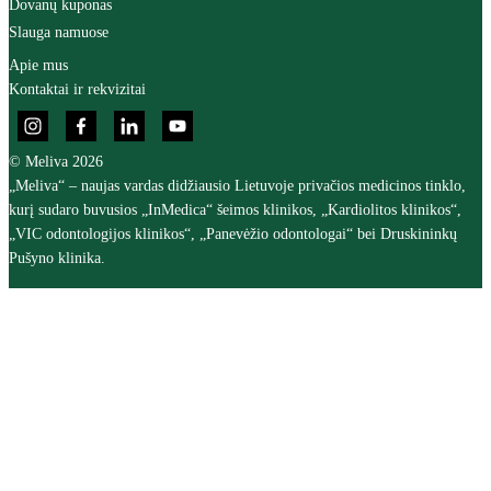
Dovanų kuponas
Slauga namuose
Apie mus
Kontaktai ir rekvizitai
© Meliva 2026
„Meliva“ – naujas vardas didžiausio Lietuvoje privačios medicinos tinklo,
kurį sudaro buvusios „InMedica“ šeimos klinikos, „Kardiolitos klinikos“,
„VIC odontologijos klinikos“, „Panevėžio odontologai“ bei Druskininkų
Pušyno klinika.