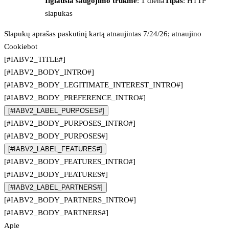
Ilgiausia saugojimo trukmė
: 1 diena
Tipas
: HTTP
slapukas
Slapukų aprašas paskutinį kartą atnaujintas 7/24/26; atnaujino
Cookiebot
[#IABV2_TITLE#]
[#IABV2_BODY_INTRO#]
[#IABV2_BODY_LEGITIMATE_INTEREST_INTRO#]
[#IABV2_BODY_PREFERENCE_INTRO#]
[#IABV2_LABEL_PURPOSES#]
[#IABV2_BODY_PURPOSES_INTRO#]
[#IABV2_BODY_PURPOSES#]
[#IABV2_LABEL_FEATURES#]
[#IABV2_BODY_FEATURES_INTRO#]
[#IABV2_BODY_FEATURES#]
[#IABV2_LABEL_PARTNERS#]
[#IABV2_BODY_PARTNERS_INTRO#]
[#IABV2_BODY_PARTNERS#]
Apie