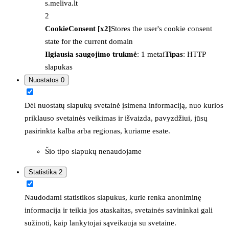
s.meliva.lt
2
CookieConsent [x2]
Stores the user's cookie consent
state for the current domain
Ilgiausia saugojimo trukmė
: 1 metai
Tipas
: HTTP
slapukas
Nuostatos
0
Dėl nuostatų slapukų svetainė įsimena informaciją, nuo kurios
priklauso svetainės veikimas ir išvaizda, pavyzdžiui, jūsų
pasirinkta kalba arba regionas, kuriame esate.
Šio tipo slapukų nenaudojame
Statistika
2
Naudodami statistikos slapukus, kurie renka anoniminę
informacija ir teikia jos ataskaitas, svetainės savininkai gali
sužinoti, kaip lankytojai sąveikauja su svetaine.