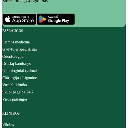
Store“ arba „Google Play“.
PASLAUGOS
Šeimos medicina
Gydytojai specialistai
Odontologija
Druskų kambarys
Radiologiniai tyrimai
Chirurgija / Ligoninė
Virtuali klinika
Skubi pagalba 24/7
Visos paslaugos
KLINIKOS
Vilnius