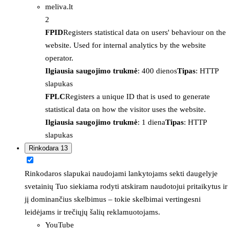
meliva.lt
2
FPID
Registers statistical data on users' behaviour on the
website. Used for internal analytics by the website
operator.
Ilgiausia saugojimo trukmė
: 400 dienos
Tipas
: HTTP
slapukas
FPLC
Registers a unique ID that is used to generate
statistical data on how the visitor uses the website.
Ilgiausia saugojimo trukmė
: 1 diena
Tipas
: HTTP
slapukas
Rinkodara
13
Rinkodaros slapukai naudojami lankytojams sekti daugelyje
svetainių Tuo siekiama rodyti atskiram naudotojui pritaikytus ir
jį dominančius skelbimus – tokie skelbimai vertingesni
leidėjams ir trečiųjų šalių reklamuotojams.
YouTube