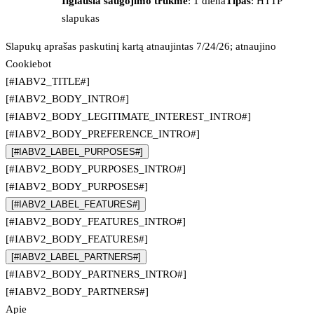
Ilgiausia saugojimo trukmė
: 1 diena
Tipas
: HTTP
slapukas
Slapukų aprašas paskutinį kartą atnaujintas 7/24/26; atnaujino
Cookiebot
[#IABV2_TITLE#]
[#IABV2_BODY_INTRO#]
[#IABV2_BODY_LEGITIMATE_INTEREST_INTRO#]
[#IABV2_BODY_PREFERENCE_INTRO#]
[#IABV2_LABEL_PURPOSES#]
[#IABV2_BODY_PURPOSES_INTRO#]
[#IABV2_BODY_PURPOSES#]
[#IABV2_LABEL_FEATURES#]
[#IABV2_BODY_FEATURES_INTRO#]
[#IABV2_BODY_FEATURES#]
[#IABV2_LABEL_PARTNERS#]
[#IABV2_BODY_PARTNERS_INTRO#]
[#IABV2_BODY_PARTNERS#]
Apie