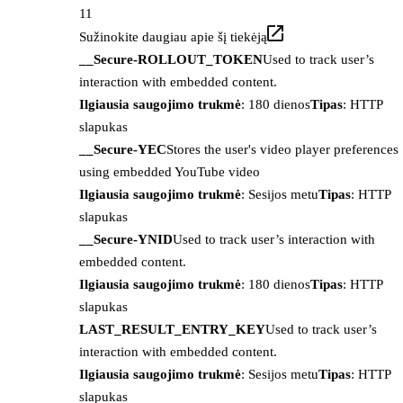
11
Sužinokite daugiau apie šį tiekėją
__Secure-ROLLOUT_TOKEN
Used to track user’s
interaction with embedded content.
Ilgiausia saugojimo trukmė
: 180 dienos
Tipas
: HTTP
slapukas
__Secure-YEC
Stores the user's video player preferences
using embedded YouTube video
Ilgiausia saugojimo trukmė
: Sesijos metu
Tipas
: HTTP
slapukas
__Secure-YNID
Used to track user’s interaction with
embedded content.
Ilgiausia saugojimo trukmė
: 180 dienos
Tipas
: HTTP
slapukas
LAST_RESULT_ENTRY_KEY
Used to track user’s
interaction with embedded content.
Ilgiausia saugojimo trukmė
: Sesijos metu
Tipas
: HTTP
slapukas