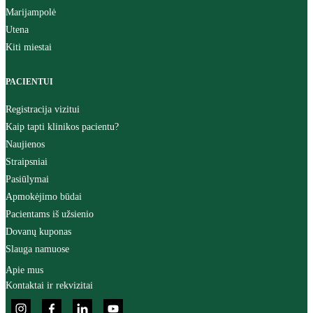
Marijampolė
Utena
Kiti miestai
PACIENTUI
Registracija vizitui
Kaip tapti klinikos pacientu?
Naujienos
Straipsniai
Pasiūlymai
Apmokėjimo būdai
Pacientams iš užsienio
Dovanų kuponas
Slauga namuose
Apie mus
Kontaktai ir rekvizitai