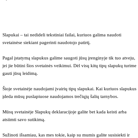
Slapukai – tai nedideli tekstiniai failai, kuriuos galima naudoti 
svetainėse siekiant pagerinti naudotojo patirtį.
Pagal įstatymą slapukus galime saugoti jūsų įrenginyje tik tuo atveju, 
jei jie būtini šios svetainės veikimui. Dėl visų kitų tipų slapukų turime 
gauti jūsų leidimą.
Šioje svetainėje naudojami įvairių tipų slapukai. Kai kuriuos slapukus 
įdeda mūsų puslapiuose naudojamos trečiųjų šalių tarnybos.
Mūsų svetainėje Slapukų deklaracijoje galite bet kada keisti arba 
atsiimti savo sutikimą.
Sužinoti išsamiau, kas mes tokie, kaip su mumis galite susisiekti ir 