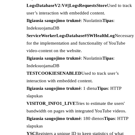
LogsDatabaseV2:V#||LogsRequestsStore
Used to track
user’s interaction with embedded content.
Ilgiausia saugojimo trukmė
: Nuolatinis
Tipas
:
IndeksuojamaDB
ServiceWorkerLogsDatabase#SWHealthLog
Necessary
for the implementation and functionality of YouTube
video-content on the website.
Ilgiausia saugojimo trukmė
: Nuolatinis
Tipas
:
IndeksuojamaDB
TESTCOOKIESENABLED
Used to track user’s
interaction with embedded content.
Ilgiausia saugojimo trukmė
: 1 diena
Tipas
: HTTP
slapukas
VISITOR_INFO1_LIVE
Tries to estimate the users'
bandwidth on pages with integrated YouTube videos.
Ilgiausia saugojimo trukmė
: 180 dienos
Tipas
: HTTP
slapukas
YSC
Registers a unique ID to keep statistics of what