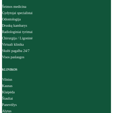
Šeimos medicina
Gydytojai specialistai
Odontologija
Druskų kambarys
Radiologiniai tyrimai
Chirurgija / Ligoninė
Virtuali klinika
Skubi pagalba 24/7
Visos paslaugos
KLINIKOS
Vilnius
Kaunas
Klaipėda
Šiauliai
Panevėžys
Alytus