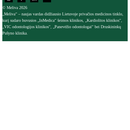
© Meliva 2026
„Meliva“ – naujas vardas didžiausio Lietuvoje privačios medicinos tinklo,
kurį sudaro buvusios „InMedica“ šeimos klinikos, „Kardiolitos klinikos“,
„VIC odontologijos klinikos“, „Panevėžio odontologai“ bei Druskininkų
Pušyno klinika.