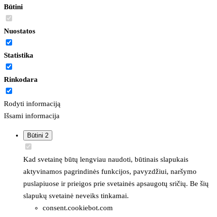
Būtini
Nuostatos
Statistika
Rinkodara
Rodyti informaciją
Išsami informacija
Būtini
2
Kad svetainę būtų lengviau naudoti, būtinais slapukais
aktyvinamos pagrindinės funkcijos, pavyzdžiui, naršymo
puslapiuose ir prieigos prie svetainės apsaugotų sričių. Be šių
slapukų svetainė neveiks tinkamai.
consent.cookiebot.com