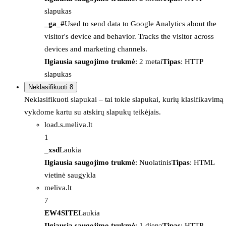
slapukas
_ga_#
Used to send data to Google Analytics about the
visitor's device and behavior. Tracks the visitor across
devices and marketing channels.
Ilgiausia saugojimo trukmė
: 2 metai
Tipas
: HTTP
slapukas
Neklasifikuoti
8
Neklasifikuoti slapukai – tai tokie slapukai, kurių klasifikavimą
vykdome kartu su atskirų slapukų teikėjais.
load.s.meliva.lt
1
_xsd
Laukia
Ilgiausia saugojimo trukmė
: Nuolatinis
Tipas
: HTML
vietinė saugykla
meliva.lt
7
EW4SITE
Laukia
Ilgiausia saugojimo trukmė
: 1 diena
Tipas
: HTTP