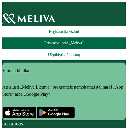
Registracija vizitui
Prisirašyti prie „Meliva“
Užpildyti užklausą
Virtuali klinika
Atsisiųsti „Meliva Lietuva“ programėlę nemokamai galima iš „App
Store“ arba „Google Play“.
PASLAUGOS