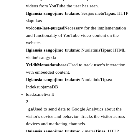
videos from YouTube the user has seen.
Ilgiausia saugojimo trukmė
: Sesijos metu
Tipas
: HTTP
slapukas
yt-icons-last-purged
Necessary for the implementation
and functionality of YouTube video-content on the
website.
Ilgiausia saugojimo trukmė
: Nuolatinis
Tipas
: HTML
vietinė saugykla
YtIdbMeta#databases
Used to track user’s interaction
with embedded content.
Ilgiausia saugojimo trukmė
: Nuolatinis
Tipas
:
IndeksuojamaDB
load.s.meliva.lt
2
_ga
Used to send data to Google Analytics about the
visitor's device and behavior. Tracks the visitor across
devices and marketing channels.
Ilgiausia saugojimo trukmė
: 2 metai
Tipas
: HTTP