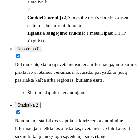
s.meliva.lt
2
CookieConsent [x2]
Stores the user's cookie consent
state for the current domain
Ilgiausia saugojimo trukmė
: 1 metai
Tipas
: HTTP
slapukas
Nuostatos
0
Dėl nuostatų slapukų svetainė įsimena informaciją, nuo kurios
priklauso svetainės veikimas ir išvaizda, pavyzdžiui, jūsų
pasirinkta kalba arba regionas, kuriame esate.
Šio tipo slapukų nenaudojame
Statistika
2
Naudodami statistikos slapukus, kurie renka anoniminę
informacija ir teikia jos ataskaitas, svetainės savininkai gali
sužinoti, kaip lankytojai sąveikauja su svetaine.