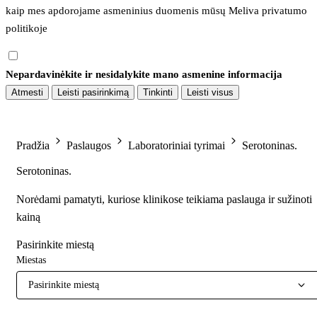
kaip mes apdorojame asmeninius duomenis mūsų 
Meliva privatumo 
politikoje
Nepardavinėkite ir nesidalykite mano asmenine informacija
Atmesti
Leisti pasirinkimą
Tinkinti
Leisti visus
Pradžia
Paslaugos
Laboratoriniai tyrimai
Serotoninas.
Serotoninas.
Norėdami pamatyti, kuriose klinikose teikiama paslauga ir sužinoti
kainą
Pasirinkite miestą
Miestas
Pasirinkite miestą