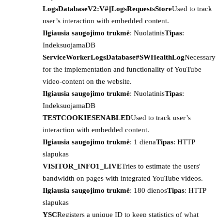
LogsDatabaseV2:V#||LogsRequestsStore
Used to track
user’s interaction with embedded content.
Ilgiausia saugojimo trukmė
: Nuolatinis
Tipas
:
IndeksuojamaDB
ServiceWorkerLogsDatabase#SWHealthLog
Necessary
for the implementation and functionality of YouTube
video-content on the website.
Ilgiausia saugojimo trukmė
: Nuolatinis
Tipas
:
IndeksuojamaDB
TESTCOOKIESENABLED
Used to track user’s
interaction with embedded content.
Ilgiausia saugojimo trukmė
: 1 diena
Tipas
: HTTP
slapukas
VISITOR_INFO1_LIVE
Tries to estimate the users'
bandwidth on pages with integrated YouTube videos.
Ilgiausia saugojimo trukmė
: 180 dienos
Tipas
: HTTP
slapukas
YSC
Registers a unique ID to keep statistics of what