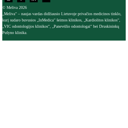
© Meliva 2026
„Meliva“ – naujas vardas didžiausio Lietuvoje privačios medicinos tinklo,
kurį sudaro buvusios „InMedica“ šeimos klinikos, „Kardiolitos klinikos“,
„VIC odontologijos klinikos“, „Panevėžio odontologai“ bei Druskininkų
Pušyno klinika.