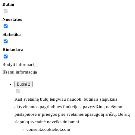
Būtini
Nuostatos
Statistika
Rinkodara
Rodyti informaciją
Išsami informacija
Būtini
2
Kad svetainę būtų lengviau naudoti, būtinais slapukais
aktyvinamos pagrindinės funkcijos, pavyzdžiui, naršymo
puslapiuose ir prieigos prie svetainės apsaugotų sričių. Be šių
slapukų svetainė neveiks tinkamai.
consent.cookiebot.com