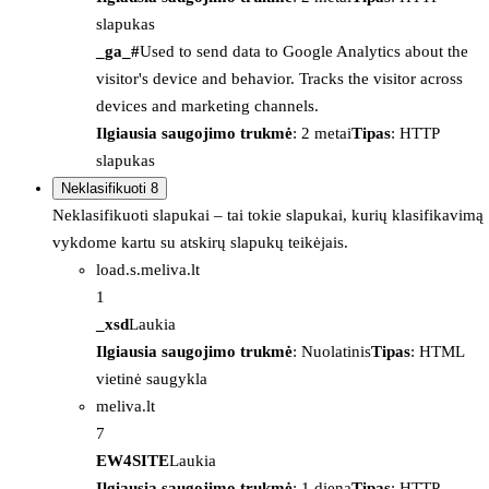
slapukas
_ga_#
Used to send data to Google Analytics about the
visitor's device and behavior. Tracks the visitor across
devices and marketing channels.
Ilgiausia saugojimo trukmė
: 2 metai
Tipas
: HTTP
slapukas
Neklasifikuoti
8
Neklasifikuoti slapukai – tai tokie slapukai, kurių klasifikavimą
vykdome kartu su atskirų slapukų teikėjais.
load.s.meliva.lt
1
_xsd
Laukia
Ilgiausia saugojimo trukmė
: Nuolatinis
Tipas
: HTML
vietinė saugykla
meliva.lt
7
EW4SITE
Laukia
Ilgiausia saugojimo trukmė
: 1 diena
Tipas
: HTTP