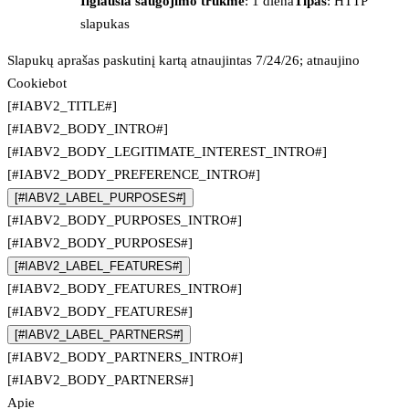
Ilgiausia saugojimo trukmė
: 1 diena
Tipas
: HTTP
slapukas
Slapukų aprašas paskutinį kartą atnaujintas 7/24/26; atnaujino
Cookiebot
[#IABV2_TITLE#]
[#IABV2_BODY_INTRO#]
[#IABV2_BODY_LEGITIMATE_INTEREST_INTRO#]
[#IABV2_BODY_PREFERENCE_INTRO#]
[#IABV2_LABEL_PURPOSES#]
[#IABV2_BODY_PURPOSES_INTRO#]
[#IABV2_BODY_PURPOSES#]
[#IABV2_LABEL_FEATURES#]
[#IABV2_BODY_FEATURES_INTRO#]
[#IABV2_BODY_FEATURES#]
[#IABV2_LABEL_PARTNERS#]
[#IABV2_BODY_PARTNERS_INTRO#]
[#IABV2_BODY_PARTNERS#]
Apie