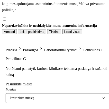
kaip mes apdorojame asmeninius duomenis mūsų 
Meliva privatumo 
politikoje
Nepardavinėkite ir nesidalykite mano asmenine informacija
Atmesti
Leisti pasirinkimą
Tinkinti
Leisti visus
Pradžia
Paslaugos
Laboratoriniai tyrimai
Penicilinas G
Penicilinas G
Norėdami pamatyti, kuriose klinikose teikiama paslauga ir sužinoti
kainą
Pasirinkite miestą
Miestas
Pasirinkite miestą