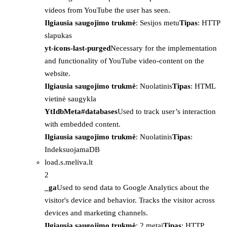
videos from YouTube the user has seen.
Ilgiausia saugojimo trukmė
: Sesijos metu
Tipas
: HTTP
slapukas
yt-icons-last-purged
Necessary for the implementation
and functionality of YouTube video-content on the
website.
Ilgiausia saugojimo trukmė
: Nuolatinis
Tipas
: HTML
vietinė saugykla
YtIdbMeta#databases
Used to track user’s interaction
with embedded content.
Ilgiausia saugojimo trukmė
: Nuolatinis
Tipas
:
IndeksuojamaDB
load.s.meliva.lt
2
_ga
Used to send data to Google Analytics about the
visitor's device and behavior. Tracks the visitor across
devices and marketing channels.
Ilgiausia saugojimo trukmė
: 2 metai
Tipas
: HTTP