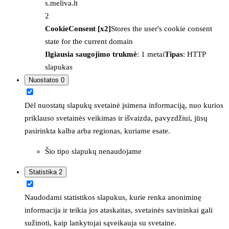
s.meliva.lt
2
CookieConsent [x2]
Stores the user's cookie consent
state for the current domain
Ilgiausia saugojimo trukmė
: 1 metai
Tipas
: HTTP
slapukas
Nuostatos
0
Dėl nuostatų slapukų svetainė įsimena informaciją, nuo kurios
priklauso svetainės veikimas ir išvaizda, pavyzdžiui, jūsų
pasirinkta kalba arba regionas, kuriame esate.
Šio tipo slapukų nenaudojame
Statistika
2
Naudodami statistikos slapukus, kurie renka anoniminę
informacija ir teikia jos ataskaitas, svetainės savininkai gali
sužinoti, kaip lankytojai sąveikauja su svetaine.