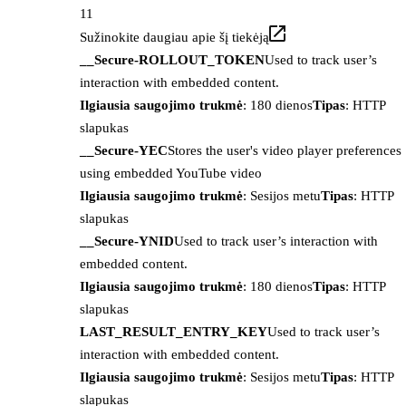
11
Sužinokite daugiau apie šį tiekėją
__Secure-ROLLOUT_TOKEN
Used to track user’s
interaction with embedded content.
Ilgiausia saugojimo trukmė
: 180 dienos
Tipas
: HTTP
slapukas
__Secure-YEC
Stores the user's video player preferences
using embedded YouTube video
Ilgiausia saugojimo trukmė
: Sesijos metu
Tipas
: HTTP
slapukas
__Secure-YNID
Used to track user’s interaction with
embedded content.
Ilgiausia saugojimo trukmė
: 180 dienos
Tipas
: HTTP
slapukas
LAST_RESULT_ENTRY_KEY
Used to track user’s
interaction with embedded content.
Ilgiausia saugojimo trukmė
: Sesijos metu
Tipas
: HTTP
slapukas