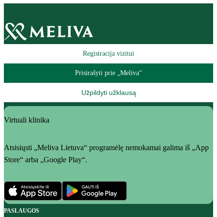
Registracija vizitui
Prisirašyti prie „Meliva“
Užpildyti užklausą
Virtuali klinika
Atsisiųsti „Meliva Lietuva“ programėlę nemokamai galima iš „App
Store“ arba „Google Play“.
PASLAUGOS