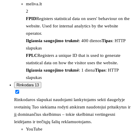
meliva.lt
2
FPID
Registers statistical data on users' behaviour on the
website. Used for internal analytics by the website
operator.
Ilgiausia saugojimo trukmė
: 400 dienos
Tipas
: HTTP
slapukas
FPLC
Registers a unique ID that is used to generate
statistical data on how the visitor uses the website.
Ilgiausia saugojimo trukmė
: 1 diena
Tipas
: HTTP
slapukas
Rinkodara
13
Rinkodaros slapukai naudojami lankytojams sekti daugelyje
svetainių Tuo siekiama rodyti atskiram naudotojui pritaikytus ir
jį dominančius skelbimus – tokie skelbimai vertingesni
leidėjams ir trečiųjų šalių reklamuotojams.
YouTube