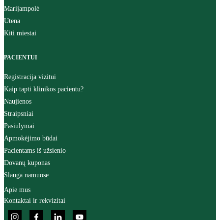
Marijampolė
Utena
Kiti miestai
PACIENTUI
Registracija vizitui
Kaip tapti klinikos pacientu?
Naujienos
Straipsniai
Pasiūlymai
Apmokėjimo būdai
Pacientams iš užsienio
Dovanų kuponas
Slauga namuose
Apie mus
Kontaktai ir rekvizitai