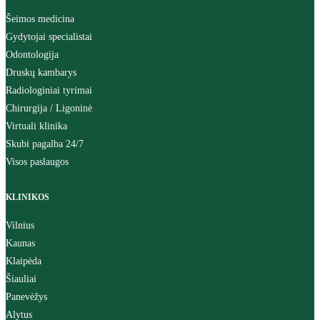
Šeimos medicina
Gydytojai specialistai
Odontologija
Druskų kambarys
Radiologiniai tyrimai
Chirurgija / Ligoninė
Virtuali klinika
Skubi pagalba 24/7
Visos paslaugos
KLINIKOS
Vilnius
Kaunas
Klaipėda
Šiauliai
Panevėžys
Alytus