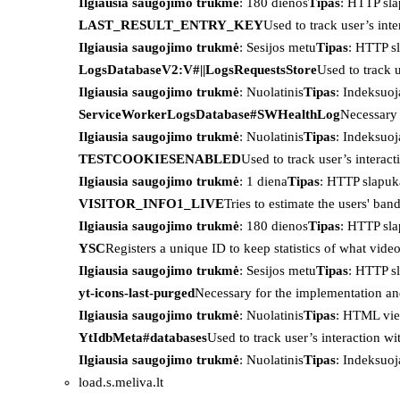
Ilgiausia saugojimo trukmė
: 180 dienos
Tipas
: HTTP sl
LAST_RESULT_ENTRY_KEY
Used to track user’s int
Ilgiausia saugojimo trukmė
: Sesijos metu
Tipas
: HTTP s
LogsDatabaseV2:V#||LogsRequestsStore
Used to track 
Ilgiausia saugojimo trukmė
: Nuolatinis
Tipas
: Indeksu
ServiceWorkerLogsDatabase#SWHealthLog
Necessary 
Ilgiausia saugojimo trukmė
: Nuolatinis
Tipas
: Indeksu
TESTCOOKIESENABLED
Used to track user’s interac
Ilgiausia saugojimo trukmė
: 1 diena
Tipas
: HTTP slapuk
VISITOR_INFO1_LIVE
Tries to estimate the users' ba
Ilgiausia saugojimo trukmė
: 180 dienos
Tipas
: HTTP sl
YSC
Registers a unique ID to keep statistics of what vid
Ilgiausia saugojimo trukmė
: Sesijos metu
Tipas
: HTTP s
yt-icons-last-purged
Necessary for the implementation an
Ilgiausia saugojimo trukmė
: Nuolatinis
Tipas
: HTML vie
YtIdbMeta#databases
Used to track user’s interaction w
Ilgiausia saugojimo trukmė
: Nuolatinis
Tipas
: Indeksu
load.s.meliva.lt