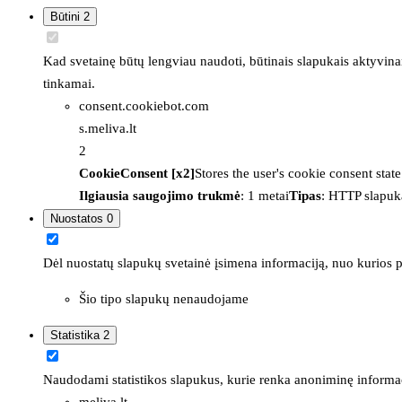
Būtini
2
Kad svetainę būtų lengviau naudoti, būtinais slapukais aktyvina
tinkamai.
consent.cookiebot.com
s.meliva.lt
2
CookieConsent [x2]
Stores the user's cookie consent stat
Ilgiausia saugojimo trukmė
: 1 metai
Tipas
: HTTP slapuk
Nuostatos
0
Dėl nuostatų slapukų svetainė įsimena informaciją, nuo kurios pr
Šio tipo slapukų nenaudojame
Statistika
2
Naudodami statistikos slapukus, kurie renka anoniminę informacija
meliva.lt