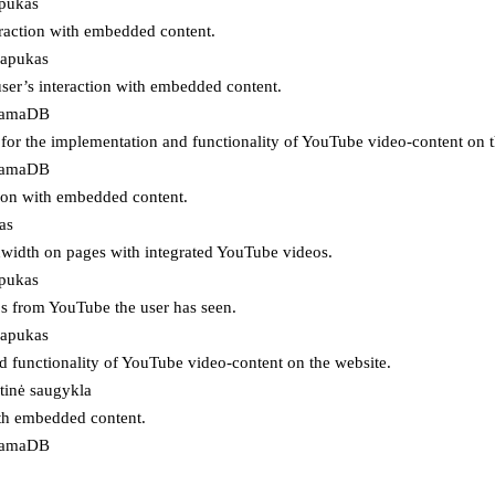
apukas
eraction with embedded content.
lapukas
user’s interaction with embedded content.
ojamaDB
for the implementation and functionality of YouTube video-content on t
ojamaDB
tion with embedded content.
as
ndwidth on pages with integrated YouTube videos.
apukas
eos from YouTube the user has seen.
lapukas
d functionality of YouTube video-content on the website.
tinė saugykla
ith embedded content.
ojamaDB