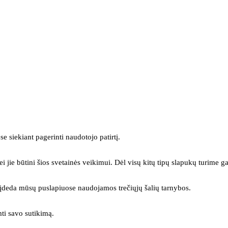
se siekiant pagerinti naudotojo patirtį.
ei jie būtini šios svetainės veikimui. Dėl visų kitų tipų slapukų turime ga
s įdeda mūsų puslapiuose naudojamos trečiųjų šalių tarnybos.
mti savo sutikimą.