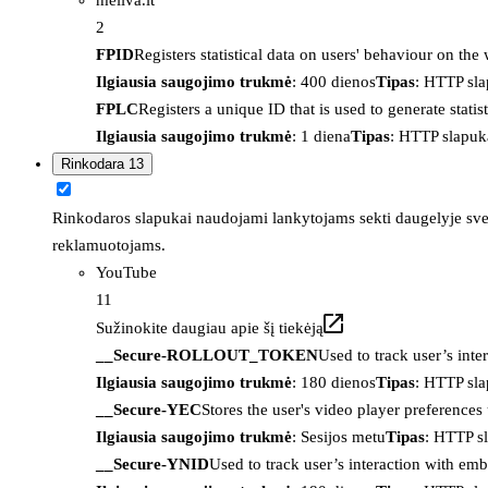
2
FPID
Registers statistical data on users' behaviour on the
Ilgiausia saugojimo trukmė
: 400 dienos
Tipas
: HTTP sl
FPLC
Registers a unique ID that is used to generate statis
Ilgiausia saugojimo trukmė
: 1 diena
Tipas
: HTTP slapuk
Rinkodara
13
Rinkodaros slapukai naudojami lankytojams sekti daugelyje sveta
reklamuotojams.
YouTube
11
Sužinokite daugiau apie šį tiekėją
__Secure-ROLLOUT_TOKEN
Used to track user’s int
Ilgiausia saugojimo trukmė
: 180 dienos
Tipas
: HTTP sl
__Secure-YEC
Stores the user's video player preferenc
Ilgiausia saugojimo trukmė
: Sesijos metu
Tipas
: HTTP s
__Secure-YNID
Used to track user’s interaction with em