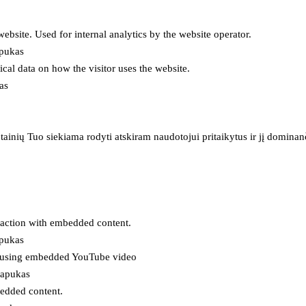
 website. Used for internal analytics by the website operator.
apukas
tical data on how the visitor uses the website.
as
inių Tuo siekiama rodyti atskiram naudotojui pritaikytus ir jį dominanči
eraction with embedded content.
apukas
es using embedded YouTube video
lapukas
bedded content.