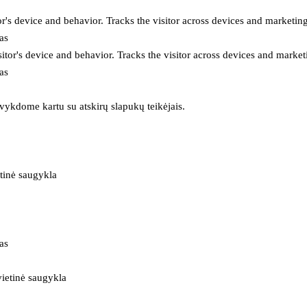
or's device and behavior. Tracks the visitor across devices and marketin
as
itor's device and behavior. Tracks the visitor across devices and market
as
 vykdome kartu su atskirų slapukų teikėjais.
tinė saugykla
as
ietinė saugykla