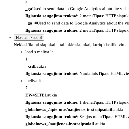
2
_ga
Used to send data to Google Analytics about the visit
Ilgiausia saugojimo trukmė
: 2 metai
Tipas
: HTTP slapuk
_ga_#
Used to send data to Google Analytics about the vis
Ilgiausia saugojimo trukmė
: 2 metai
Tipas
: HTTP slapuk
Neklasifikuoti
8
Neklasifikuoti slapukai – tai tokie slapukai, kurių klasifikavimą
load.s.meliva.lt
1
_xsd
Laukia
Ilgiausia saugojimo trukmė
: Nuolatinis
Tipas
: HTML vie
meliva.lt
7
EW4SITE
Laukia
Ilgiausia saugojimo trukmė
: 1 diena
Tipas
: HTTP slapuk
globalnews_/apie-mus/naujienos-ir-straipsniai
Laukia
Ilgiausia saugojimo trukmė
: Sesijos metu
Tipas
: HTML v
globalnews_/naujienos-ir-straipsniai
Laukia