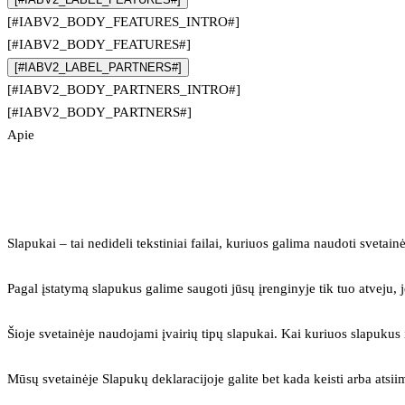
[#IABV2_BODY_FEATURES_INTRO#]
[#IABV2_BODY_FEATURES#]
[#IABV2_LABEL_PARTNERS#]
[#IABV2_BODY_PARTNERS_INTRO#]
[#IABV2_BODY_PARTNERS#]
Apie
Slapukai – tai nedideli tekstiniai failai, kuriuos galima naudoti svetainė
Pagal įstatymą slapukus galime saugoti jūsų įrenginyje tik tuo atveju, j
Šioje svetainėje naudojami įvairių tipų slapukai. Kai kuriuos slapuku
Mūsų svetainėje Slapukų deklaracijoje galite bet kada keisti arba atsii