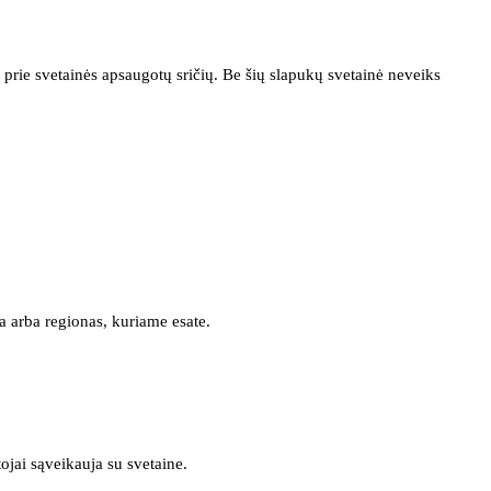
prie svetainės apsaugotų sričių. Be šių slapukų svetainė neveiks
a arba regionas, kuriame esate.
tojai sąveikauja su svetaine.