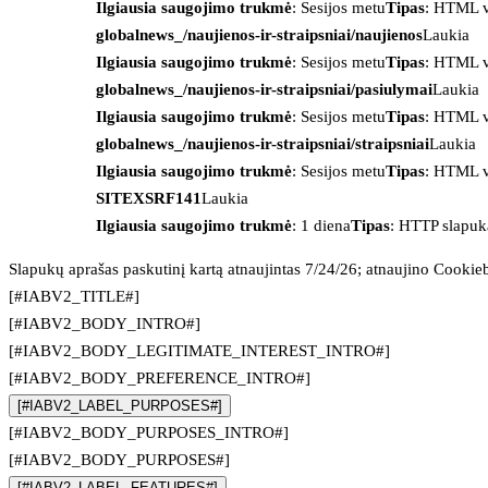
Ilgiausia saugojimo trukmė
: Sesijos metu
Tipas
: HTML v
globalnews_/naujienos-ir-straipsniai/naujienos
Laukia
Ilgiausia saugojimo trukmė
: Sesijos metu
Tipas
: HTML v
globalnews_/naujienos-ir-straipsniai/pasiulymai
Laukia
Ilgiausia saugojimo trukmė
: Sesijos metu
Tipas
: HTML v
globalnews_/naujienos-ir-straipsniai/straipsniai
Laukia
Ilgiausia saugojimo trukmė
: Sesijos metu
Tipas
: HTML v
SITEXSRF141
Laukia
Ilgiausia saugojimo trukmė
: 1 diena
Tipas
: HTTP slapuk
Slapukų aprašas paskutinį kartą atnaujintas 7/24/26; atnaujino
Cookie
[#IABV2_TITLE#]
[#IABV2_BODY_INTRO#]
[#IABV2_BODY_LEGITIMATE_INTEREST_INTRO#]
[#IABV2_BODY_PREFERENCE_INTRO#]
[#IABV2_LABEL_PURPOSES#]
[#IABV2_BODY_PURPOSES_INTRO#]
[#IABV2_BODY_PURPOSES#]
[#IABV2_LABEL_FEATURES#]