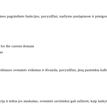
mos pagrindinės funkcijos, pavyzdžiui, naršymo puslapiuose ir prieigos 
e for the current domain
as
iklauso svetainės veikimas ir išvaizda, pavyzdžiui, jūsų pasirinkta kalb
 ir teikia jos ataskaitas, svetainės savininkai gali sužinoti, kaip lanky