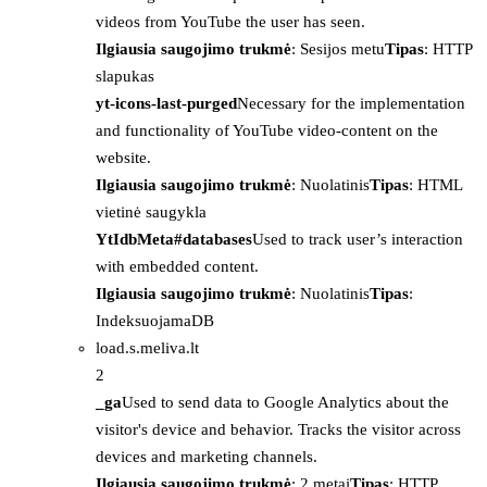
videos from YouTube the user has seen.
Ilgiausia saugojimo trukmė
: Sesijos metu
Tipas
: HTTP
slapukas
yt-icons-last-purged
Necessary for the implementation
and functionality of YouTube video-content on the
website.
Ilgiausia saugojimo trukmė
: Nuolatinis
Tipas
: HTML
vietinė saugykla
YtIdbMeta#databases
Used to track user’s interaction
with embedded content.
Ilgiausia saugojimo trukmė
: Nuolatinis
Tipas
:
IndeksuojamaDB
load.s.meliva.lt
2
_ga
Used to send data to Google Analytics about the
visitor's device and behavior. Tracks the visitor across
devices and marketing channels.
Ilgiausia saugojimo trukmė
: 2 metai
Tipas
: HTTP