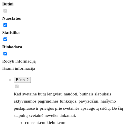
Būtini
Nuostatos
Statistika
Rinkodara
Rodyti informaciją
Išsami informacija
Būtini
2
Kad svetainę būtų lengviau naudoti, būtinais slapukais
aktyvinamos pagrindinės funkcijos, pavyzdžiui, naršymo
puslapiuose ir prieigos prie svetainės apsaugotų sričių. Be šių
slapukų svetainė neveiks tinkamai.
consent.cookiebot.com