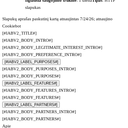
Ilgiausia saugojimo trukmė
: 1 diena
Tipas
: HTTP
slapukas
Slapukų aprašas paskutinį kartą atnaujintas 7/24/26; atnaujino
Cookiebot
[#IABV2_TITLE#]
[#IABV2_BODY_INTRO#]
[#IABV2_BODY_LEGITIMATE_INTEREST_INTRO#]
[#IABV2_BODY_PREFERENCE_INTRO#]
[#IABV2_LABEL_PURPOSES#]
[#IABV2_BODY_PURPOSES_INTRO#]
[#IABV2_BODY_PURPOSES#]
[#IABV2_LABEL_FEATURES#]
[#IABV2_BODY_FEATURES_INTRO#]
[#IABV2_BODY_FEATURES#]
[#IABV2_LABEL_PARTNERS#]
[#IABV2_BODY_PARTNERS_INTRO#]
[#IABV2_BODY_PARTNERS#]
Apie