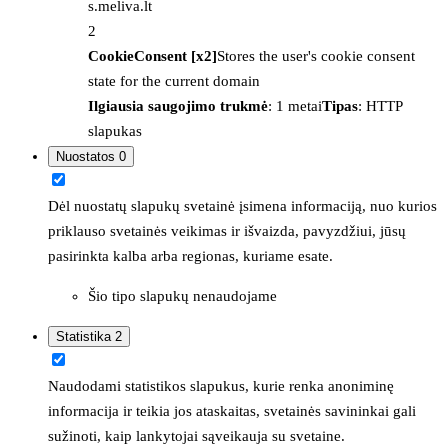
s.meliva.lt
2
CookieConsent [x2]
Stores the user's cookie consent
state for the current domain
Ilgiausia saugojimo trukmė
: 1 metai
Tipas
: HTTP
slapukas
Nuostatos
0
Dėl nuostatų slapukų svetainė įsimena informaciją, nuo kurios
priklauso svetainės veikimas ir išvaizda, pavyzdžiui, jūsų
pasirinkta kalba arba regionas, kuriame esate.
Šio tipo slapukų nenaudojame
Statistika
2
Naudodami statistikos slapukus, kurie renka anoniminę
informacija ir teikia jos ataskaitas, svetainės savininkai gali
sužinoti, kaip lankytojai sąveikauja su svetaine.