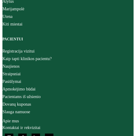
Alytus
Marijampolė
Utena
Kiti miestai
PACIENTUI
Registracija vizitui
Kaip tapti klinikos pacientu?
Naujienos
Straipsniai
Pasiūlymai
Apmokėjimo būdai
Pacientams iš užsienio
Dovanų kuponas
Slauga namuose
Apie mus
Kontaktai ir rekvizitai