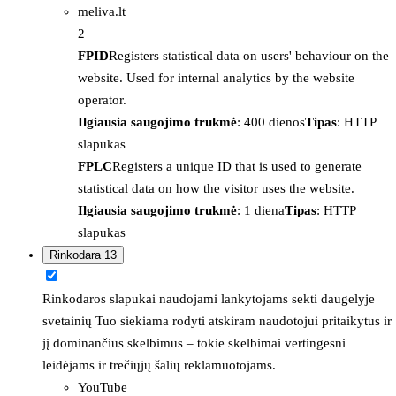
meliva.lt
2
FPID
Registers statistical data on users' behaviour on the
website. Used for internal analytics by the website
operator.
Ilgiausia saugojimo trukmė
: 400 dienos
Tipas
: HTTP
slapukas
FPLC
Registers a unique ID that is used to generate
statistical data on how the visitor uses the website.
Ilgiausia saugojimo trukmė
: 1 diena
Tipas
: HTTP
slapukas
Rinkodara
13
Rinkodaros slapukai naudojami lankytojams sekti daugelyje
svetainių Tuo siekiama rodyti atskiram naudotojui pritaikytus ir
jį dominančius skelbimus – tokie skelbimai vertingesni
leidėjams ir trečiųjų šalių reklamuotojams.
YouTube