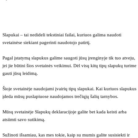
Slapukai – tai nedideli tekstiniai failai, kuriuos galima naudoti 
svetainėse siekiant pagerinti naudotojo patirtį.
Pagal įstatymą slapukus galime saugoti jūsų įrenginyje tik tuo atveju, 
jei jie būtini šios svetainės veikimui. Dėl visų kitų tipų slapukų turime 
gauti jūsų leidimą.
Šioje svetainėje naudojami įvairių tipų slapukai. Kai kuriuos slapukus 
įdeda mūsų puslapiuose naudojamos trečiųjų šalių tarnybos.
Mūsų svetainėje Slapukų deklaracijoje galite bet kada keisti arba 
atsiimti savo sutikimą.
Sužinoti išsamiau, kas mes tokie, kaip su mumis galite susisiekti ir 