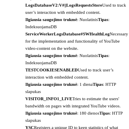
LogsDatabaseV2:V#||LogsRequestsStore
Used to track
user’s interaction with embedded content.
Ilgiausia saugojimo trukmė
: Nuolatinis
Tipas
:
IndeksuojamaDB
ServiceWorkerLogsDatabase#SWHealthLog
Necessary
for the implementation and functionality of YouTube
video-content on the website.
Ilgiausia saugojimo trukmė
: Nuolatinis
Tipas
:
IndeksuojamaDB
TESTCOOKIESENABLED
Used to track user’s
interaction with embedded content.
Ilgiausia saugojimo trukmė
: 1 diena
Tipas
: HTTP
slapukas
VISITOR_INFO1_LIVE
Tries to estimate the users'
bandwidth on pages with integrated YouTube videos.
Ilgiausia saugojimo trukmė
: 180 dienos
Tipas
: HTTP
slapukas
YSC
Registers a unique ID to keep statistics of what