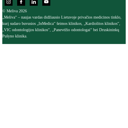
© Meliva 2026
„Meliva“ – naujas vardas didžiausio Lietuvoje privačios medicinos tinklo,
kurį sudaro buvusios „InMedica“ šeimos klinikos, „Kardiolitos klinikos“,
„VIC odontologijos klinikos“, „Panevėžio odontologai“ bei Druskininkų
Pušyno klinika.