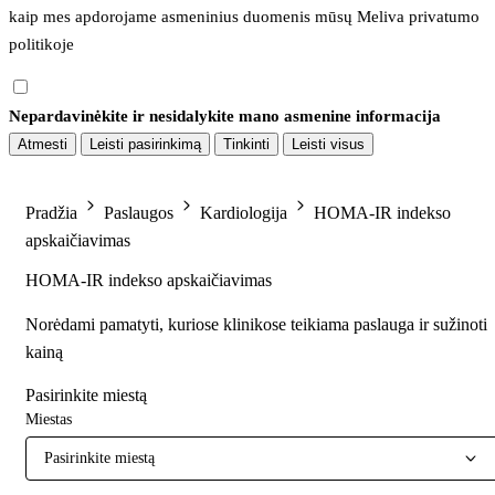
kaip mes apdorojame asmeninius duomenis mūsų 
Meliva privatumo 
politikoje
Nepardavinėkite ir nesidalykite mano asmenine informacija
Atmesti
Leisti pasirinkimą
Tinkinti
Leisti visus
Pradžia
Paslaugos
Kardiologija
HOMA-IR indekso
apskaičiavimas
HOMA-IR indekso apskaičiavimas
Norėdami pamatyti, kuriose klinikose teikiama paslauga ir sužinoti
kainą
Pasirinkite miestą
Miestas
Pasirinkite miestą