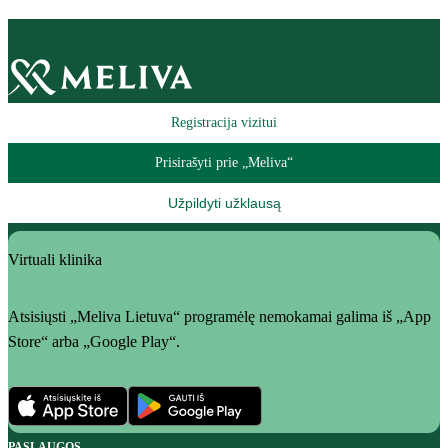
Registracija vizitui
Prisirašyti prie „Meliva“
Užpildyti užklausą
Virtuali klinika
Atsisiųsti „Meliva Lietuva“ programėlę nemokamai galima iš „App
Store“ arba „Google Play“.
PASLAUGOS