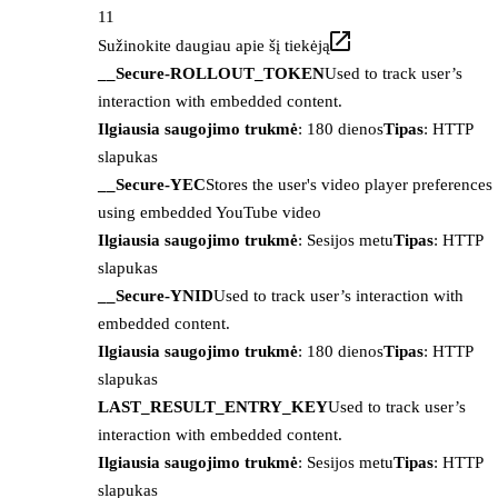
11
Sužinokite daugiau apie šį tiekėją
__Secure-ROLLOUT_TOKEN
Used to track user’s
interaction with embedded content.
Ilgiausia saugojimo trukmė
: 180 dienos
Tipas
: HTTP
slapukas
__Secure-YEC
Stores the user's video player preferences
using embedded YouTube video
Ilgiausia saugojimo trukmė
: Sesijos metu
Tipas
: HTTP
slapukas
__Secure-YNID
Used to track user’s interaction with
embedded content.
Ilgiausia saugojimo trukmė
: 180 dienos
Tipas
: HTTP
slapukas
LAST_RESULT_ENTRY_KEY
Used to track user’s
interaction with embedded content.
Ilgiausia saugojimo trukmė
: Sesijos metu
Tipas
: HTTP
slapukas