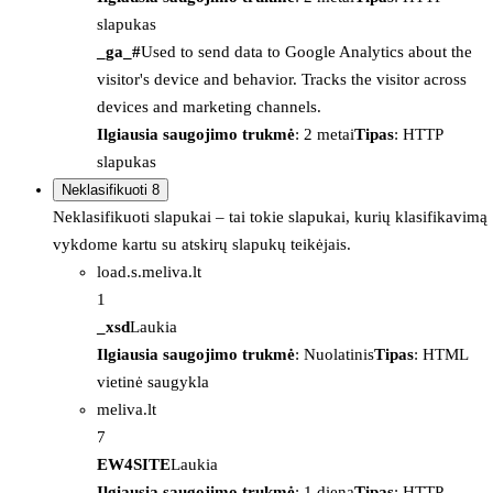
slapukas
_ga_#
Used to send data to Google Analytics about the
visitor's device and behavior. Tracks the visitor across
devices and marketing channels.
Ilgiausia saugojimo trukmė
: 2 metai
Tipas
: HTTP
slapukas
Neklasifikuoti
8
Neklasifikuoti slapukai – tai tokie slapukai, kurių klasifikavimą
vykdome kartu su atskirų slapukų teikėjais.
load.s.meliva.lt
1
_xsd
Laukia
Ilgiausia saugojimo trukmė
: Nuolatinis
Tipas
: HTML
vietinė saugykla
meliva.lt
7
EW4SITE
Laukia
Ilgiausia saugojimo trukmė
: 1 diena
Tipas
: HTTP