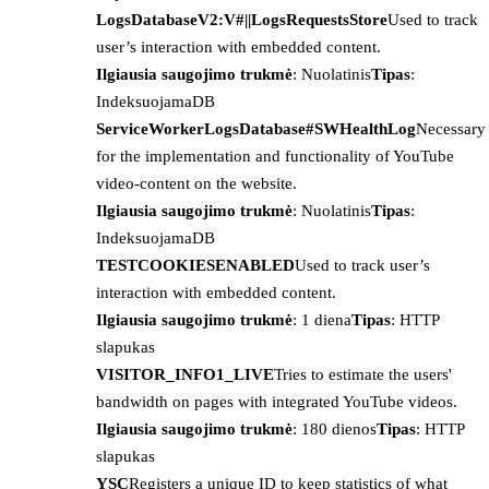
LogsDatabaseV2:V#||LogsRequestsStore
Used to track
user’s interaction with embedded content.
Ilgiausia saugojimo trukmė
: Nuolatinis
Tipas
:
IndeksuojamaDB
ServiceWorkerLogsDatabase#SWHealthLog
Necessary
for the implementation and functionality of YouTube
video-content on the website.
Ilgiausia saugojimo trukmė
: Nuolatinis
Tipas
:
IndeksuojamaDB
TESTCOOKIESENABLED
Used to track user’s
interaction with embedded content.
Ilgiausia saugojimo trukmė
: 1 diena
Tipas
: HTTP
slapukas
VISITOR_INFO1_LIVE
Tries to estimate the users'
bandwidth on pages with integrated YouTube videos.
Ilgiausia saugojimo trukmė
: 180 dienos
Tipas
: HTTP
slapukas
YSC
Registers a unique ID to keep statistics of what