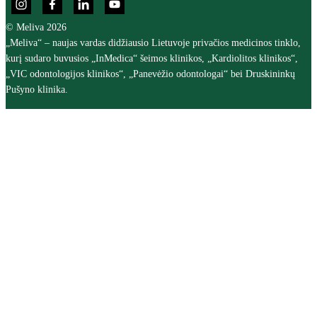
© Meliva 2026
„Meliva“ – naujas vardas didžiausio Lietuvoje privačios medicinos tinklo,
kurį sudaro buvusios „InMedica“ šeimos klinikos, „Kardiolitos klinikos“,
„VIC odontologijos klinikos“, „Panevėžio odontologai“ bei Druskininkų
Pušyno klinika.