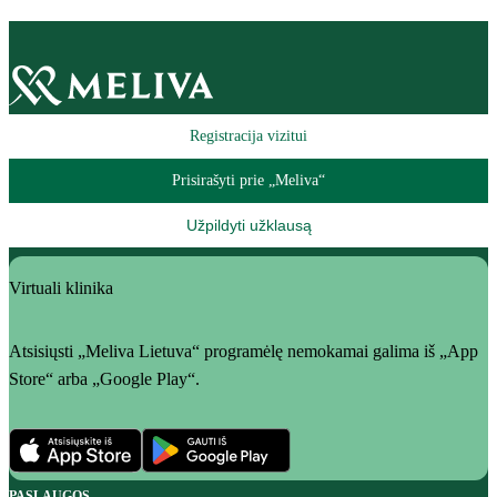
Registracija vizitui
Prisirašyti prie „Meliva“
Užpildyti užklausą
Virtuali klinika
Atsisiųsti „Meliva Lietuva“ programėlę nemokamai galima iš „App
Store“ arba „Google Play“.
PASLAUGOS