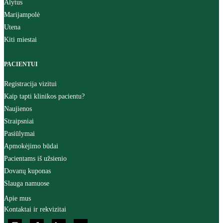
Alytus
Marijampolė
Utena
Kiti miestai
PACIENTUI
Registracija vizitui
Kaip tapti klinikos pacientu?
Naujienos
Straipsniai
Pasiūlymai
Apmokėjimo būdai
Pacientams iš užsienio
Dovanų kuponas
Slauga namuose
Apie mus
Kontaktai ir rekvizitai