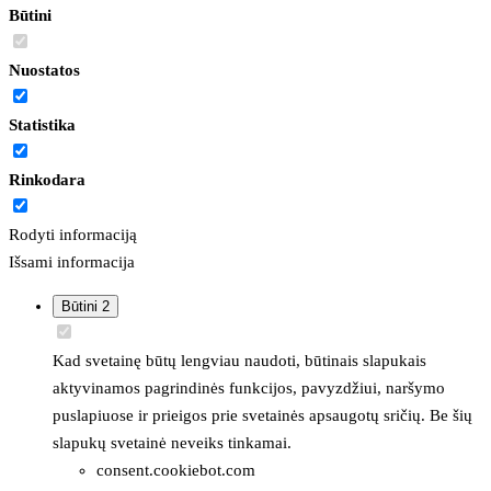
Būtini
Nuostatos
Statistika
Rinkodara
Rodyti informaciją
Išsami informacija
Būtini
2
Kad svetainę būtų lengviau naudoti, būtinais slapukais
aktyvinamos pagrindinės funkcijos, pavyzdžiui, naršymo
puslapiuose ir prieigos prie svetainės apsaugotų sričių. Be šių
slapukų svetainė neveiks tinkamai.
consent.cookiebot.com