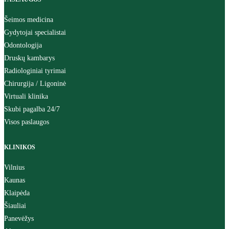
Šeimos medicina
Gydytojai specialistai
Odontologija
Druskų kambarys
Radiologiniai tyrimai
Chirurgija / Ligoninė
Virtuali klinika
Skubi pagalba 24/7
Visos paslaugos
KLINIKOS
Vilnius
Kaunas
Klaipėda
Šiauliai
Panevėžys