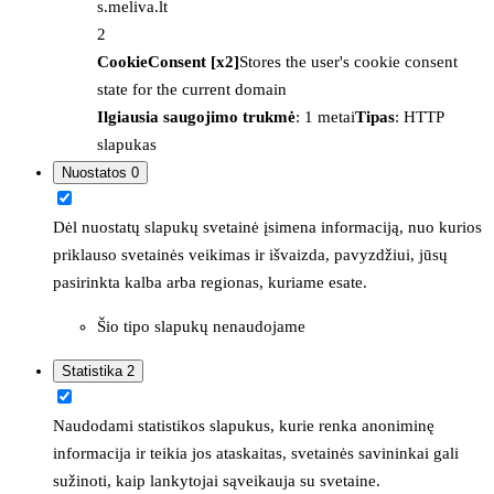
s.meliva.lt
2
CookieConsent [x2]
Stores the user's cookie consent
state for the current domain
Ilgiausia saugojimo trukmė
: 1 metai
Tipas
: HTTP
slapukas
Nuostatos
0
Dėl nuostatų slapukų svetainė įsimena informaciją, nuo kurios
priklauso svetainės veikimas ir išvaizda, pavyzdžiui, jūsų
pasirinkta kalba arba regionas, kuriame esate.
Šio tipo slapukų nenaudojame
Statistika
2
Naudodami statistikos slapukus, kurie renka anoniminę
informacija ir teikia jos ataskaitas, svetainės savininkai gali
sužinoti, kaip lankytojai sąveikauja su svetaine.