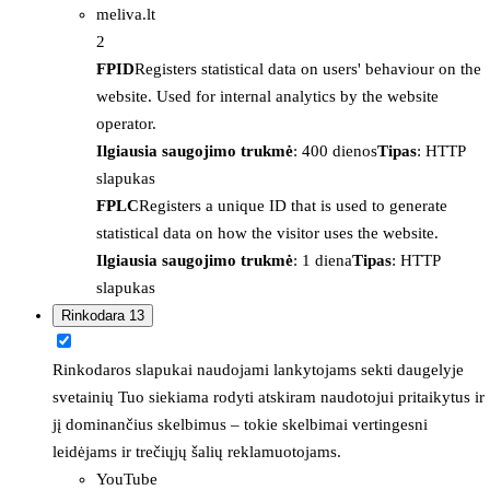
meliva.lt
2
FPID
Registers statistical data on users' behaviour on the
website. Used for internal analytics by the website
operator.
Ilgiausia saugojimo trukmė
: 400 dienos
Tipas
: HTTP
slapukas
FPLC
Registers a unique ID that is used to generate
statistical data on how the visitor uses the website.
Ilgiausia saugojimo trukmė
: 1 diena
Tipas
: HTTP
slapukas
Rinkodara
13
Rinkodaros slapukai naudojami lankytojams sekti daugelyje
svetainių Tuo siekiama rodyti atskiram naudotojui pritaikytus ir
jį dominančius skelbimus – tokie skelbimai vertingesni
leidėjams ir trečiųjų šalių reklamuotojams.
YouTube