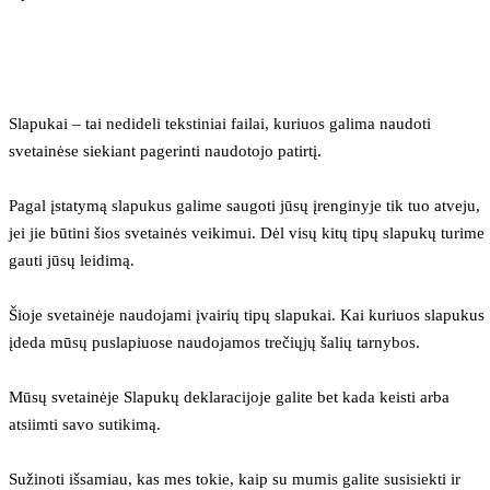
Slapukai – tai nedideli tekstiniai failai, kuriuos galima naudoti 
svetainėse siekiant pagerinti naudotojo patirtį.
Pagal įstatymą slapukus galime saugoti jūsų įrenginyje tik tuo atveju, 
jei jie būtini šios svetainės veikimui. Dėl visų kitų tipų slapukų turime 
gauti jūsų leidimą.
Šioje svetainėje naudojami įvairių tipų slapukai. Kai kuriuos slapukus 
įdeda mūsų puslapiuose naudojamos trečiųjų šalių tarnybos.
Mūsų svetainėje Slapukų deklaracijoje galite bet kada keisti arba 
atsiimti savo sutikimą.
Sužinoti išsamiau, kas mes tokie, kaip su mumis galite susisiekti ir 