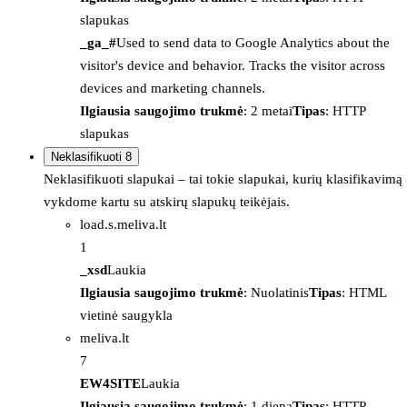
slapukas
_ga_#
Used to send data to Google Analytics about the
visitor's device and behavior. Tracks the visitor across
devices and marketing channels.
Ilgiausia saugojimo trukmė
: 2 metai
Tipas
: HTTP
slapukas
Neklasifikuoti
8
Neklasifikuoti slapukai – tai tokie slapukai, kurių klasifikavimą
vykdome kartu su atskirų slapukų teikėjais.
load.s.meliva.lt
1
_xsd
Laukia
Ilgiausia saugojimo trukmė
: Nuolatinis
Tipas
: HTML
vietinė saugykla
meliva.lt
7
EW4SITE
Laukia
Ilgiausia saugojimo trukmė
: 1 diena
Tipas
: HTTP