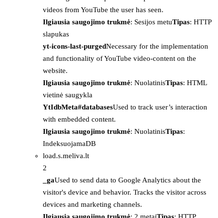
videos from YouTube the user has seen.
Ilgiausia saugojimo trukmė
: Sesijos metu
Tipas
: HTTP
slapukas
yt-icons-last-purged
Necessary for the implementation
and functionality of YouTube video-content on the
website.
Ilgiausia saugojimo trukmė
: Nuolatinis
Tipas
: HTML
vietinė saugykla
YtIdbMeta#databases
Used to track user’s interaction
with embedded content.
Ilgiausia saugojimo trukmė
: Nuolatinis
Tipas
:
IndeksuojamaDB
load.s.meliva.lt
2
_ga
Used to send data to Google Analytics about the
visitor's device and behavior. Tracks the visitor across
devices and marketing channels.
Ilgiausia saugojimo trukmė
: 2 metai
Tipas
: HTTP