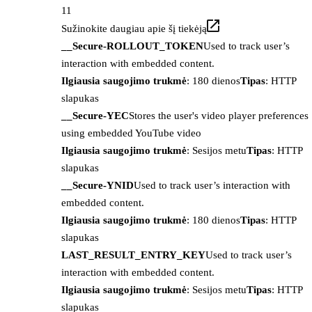
11
Sužinokite daugiau apie šį tiekėją
__Secure-ROLLOUT_TOKEN
Used to track user’s
interaction with embedded content.
Ilgiausia saugojimo trukmė
: 180 dienos
Tipas
: HTTP
slapukas
__Secure-YEC
Stores the user's video player preferences
using embedded YouTube video
Ilgiausia saugojimo trukmė
: Sesijos metu
Tipas
: HTTP
slapukas
__Secure-YNID
Used to track user’s interaction with
embedded content.
Ilgiausia saugojimo trukmė
: 180 dienos
Tipas
: HTTP
slapukas
LAST_RESULT_ENTRY_KEY
Used to track user’s
interaction with embedded content.
Ilgiausia saugojimo trukmė
: Sesijos metu
Tipas
: HTTP
slapukas