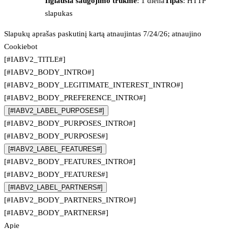
Ilgiausia saugojimo trukmė
: 1 diena
Tipas
: HTTP
slapukas
Slapukų aprašas paskutinį kartą atnaujintas 7/24/26; atnaujino
Cookiebot
[#IABV2_TITLE#]
[#IABV2_BODY_INTRO#]
[#IABV2_BODY_LEGITIMATE_INTEREST_INTRO#]
[#IABV2_BODY_PREFERENCE_INTRO#]
[#IABV2_LABEL_PURPOSES#]
[#IABV2_BODY_PURPOSES_INTRO#]
[#IABV2_BODY_PURPOSES#]
[#IABV2_LABEL_FEATURES#]
[#IABV2_BODY_FEATURES_INTRO#]
[#IABV2_BODY_FEATURES#]
[#IABV2_LABEL_PARTNERS#]
[#IABV2_BODY_PARTNERS_INTRO#]
[#IABV2_BODY_PARTNERS#]
Apie