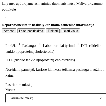
kaip mes apdorojame asmeninius duomenis mūsų 
Meliva privatumo 
politikoje
Nepardavinėkite ir nesidalykite mano asmenine informacija
Atmesti
Leisti pasirinkimą
Tinkinti
Leisti visus
Pradžia
Paslaugos
Laboratoriniai tyrimai
DTL (didelio
tankio lipoproteinų cholesterolis)
DTL (didelio tankio lipoproteinų cholesterolis)
Norėdami pamatyti, kuriose klinikose teikiama paslauga ir sužinoti
kainą
Pasirinkite miestą
Miestas
Pasirinkite miestą