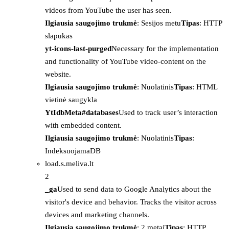
videos from YouTube the user has seen.
Ilgiausia saugojimo trukmė
: Sesijos metu
Tipas
: HTTP
slapukas
yt-icons-last-purged
Necessary for the implementation
and functionality of YouTube video-content on the
website.
Ilgiausia saugojimo trukmė
: Nuolatinis
Tipas
: HTML
vietinė saugykla
YtIdbMeta#databases
Used to track user’s interaction
with embedded content.
Ilgiausia saugojimo trukmė
: Nuolatinis
Tipas
:
IndeksuojamaDB
load.s.meliva.lt
2
_ga
Used to send data to Google Analytics about the
visitor's device and behavior. Tracks the visitor across
devices and marketing channels.
Ilgiausia saugojimo trukmė
: 2 metai
Tipas
: HTTP