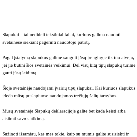
Slapukai – tai nedideli tekstiniai failai, kuriuos galima naudoti 
svetainėse siekiant pagerinti naudotojo patirtį.
Pagal įstatymą slapukus galime saugoti jūsų įrenginyje tik tuo atveju, 
jei jie būtini šios svetainės veikimui. Dėl visų kitų tipų slapukų turime 
gauti jūsų leidimą.
Šioje svetainėje naudojami įvairių tipų slapukai. Kai kuriuos slapukus 
įdeda mūsų puslapiuose naudojamos trečiųjų šalių tarnybos.
Mūsų svetainėje Slapukų deklaracijoje galite bet kada keisti arba 
atsiimti savo sutikimą.
Sužinoti išsamiau, kas mes tokie, kaip su mumis galite susisiekti ir 