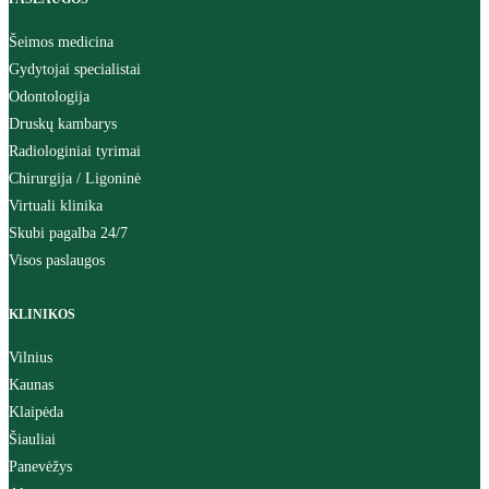
Šeimos medicina
Gydytojai specialistai
Odontologija
Druskų kambarys
Radiologiniai tyrimai
Chirurgija / Ligoninė
Virtuali klinika
Skubi pagalba 24/7
Visos paslaugos
KLINIKOS
Vilnius
Kaunas
Klaipėda
Šiauliai
Panevėžys