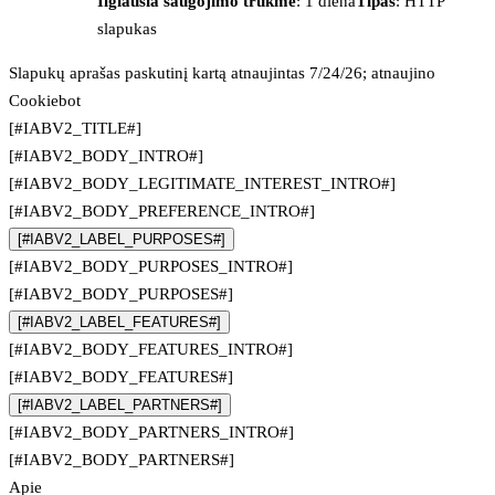
Ilgiausia saugojimo trukmė
: 1 diena
Tipas
: HTTP
slapukas
Slapukų aprašas paskutinį kartą atnaujintas 7/24/26; atnaujino
Cookiebot
[#IABV2_TITLE#]
[#IABV2_BODY_INTRO#]
[#IABV2_BODY_LEGITIMATE_INTEREST_INTRO#]
[#IABV2_BODY_PREFERENCE_INTRO#]
[#IABV2_LABEL_PURPOSES#]
[#IABV2_BODY_PURPOSES_INTRO#]
[#IABV2_BODY_PURPOSES#]
[#IABV2_LABEL_FEATURES#]
[#IABV2_BODY_FEATURES_INTRO#]
[#IABV2_BODY_FEATURES#]
[#IABV2_LABEL_PARTNERS#]
[#IABV2_BODY_PARTNERS_INTRO#]
[#IABV2_BODY_PARTNERS#]
Apie