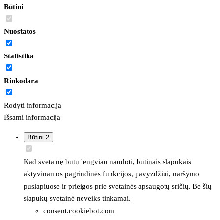
Būtini
Nuostatos
Statistika
Rinkodara
Rodyti informaciją
Išsami informacija
Būtini
2
Kad svetainę būtų lengviau naudoti, būtinais slapukais
aktyvinamos pagrindinės funkcijos, pavyzdžiui, naršymo
puslapiuose ir prieigos prie svetainės apsaugotų sričių. Be šių
slapukų svetainė neveiks tinkamai.
consent.cookiebot.com