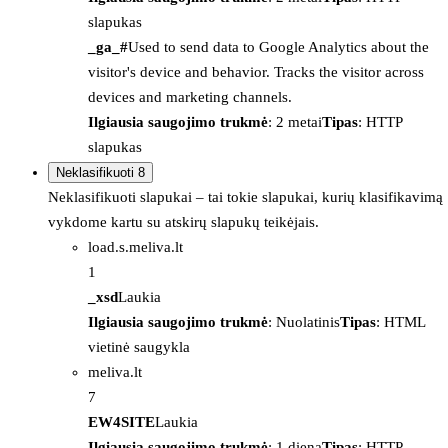
slapukas
_ga_#
Used to send data to Google Analytics about the
visitor's device and behavior. Tracks the visitor across
devices and marketing channels.
Ilgiausia saugojimo trukmė
: 2 metai
Tipas
: HTTP
slapukas
Neklasifikuoti
8
Neklasifikuoti slapukai – tai tokie slapukai, kurių klasifikavimą
vykdome kartu su atskirų slapukų teikėjais.
load.s.meliva.lt
1
_xsd
Laukia
Ilgiausia saugojimo trukmė
: Nuolatinis
Tipas
: HTML
vietinė saugykla
meliva.lt
7
EW4SITE
Laukia
Ilgiausia saugojimo trukmė
: 1 diena
Tipas
: HTTP