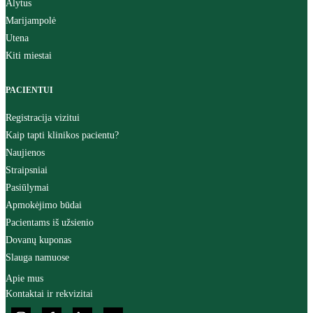
Alytus
Marijampolė
Utena
Kiti miestai
PACIENTUI
Registracija vizitui
Kaip tapti klinikos pacientu?
Naujienos
Straipsniai
Pasiūlymai
Apmokėjimo būdai
Pacientams iš užsienio
Dovanų kuponas
Slauga namuose
Apie mus
Kontaktai ir rekvizitai