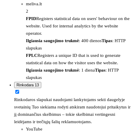
meliva.lt
2
FPID
Registers statistical data on users' behaviour on the
website. Used for internal analytics by the website
operator.
Ilgiausia saugojimo trukmė
: 400 dienos
Tipas
: HTTP
slapukas
FPLC
Registers a unique ID that is used to generate
statistical data on how the visitor uses the website.
Ilgiausia saugojimo trukmė
: 1 diena
Tipas
: HTTP
slapukas
Rinkodara
13
Rinkodaros slapukai naudojami lankytojams sekti daugelyje
svetainių Tuo siekiama rodyti atskiram naudotojui pritaikytus ir
jį dominančius skelbimus – tokie skelbimai vertingesni
leidėjams ir trečiųjų šalių reklamuotojams.
YouTube