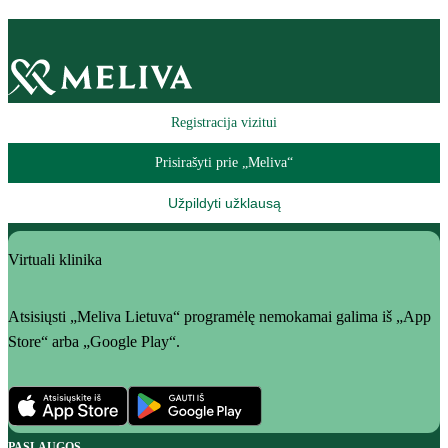
Registracija vizitui
Prisirašyti prie „Meliva“
Užpildyti užklausą
Virtuali klinika
Atsisiųsti „Meliva Lietuva“ programėlę nemokamai galima iš „App
Store“ arba „Google Play“.
PASLAUGOS