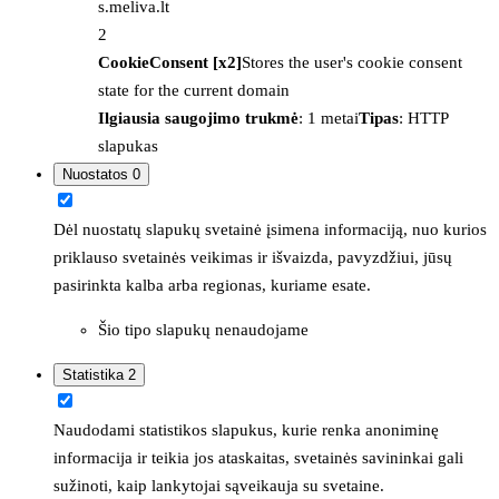
s.meliva.lt
2
CookieConsent [x2]
Stores the user's cookie consent
state for the current domain
Ilgiausia saugojimo trukmė
: 1 metai
Tipas
: HTTP
slapukas
Nuostatos
0
Dėl nuostatų slapukų svetainė įsimena informaciją, nuo kurios
priklauso svetainės veikimas ir išvaizda, pavyzdžiui, jūsų
pasirinkta kalba arba regionas, kuriame esate.
Šio tipo slapukų nenaudojame
Statistika
2
Naudodami statistikos slapukus, kurie renka anoniminę
informacija ir teikia jos ataskaitas, svetainės savininkai gali
sužinoti, kaip lankytojai sąveikauja su svetaine.