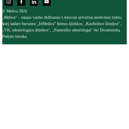
© Meliva 2026
„Meliva“ – naujas vardas didžiausio Lietuvoje privačios medicinos tinklo,
kurį sudaro buvusios „InMedica“ šeimos klinikos, „Kardiolitos klinikos“,
„VIC odontologijos klinikos“, „Panevėžio odontologai“ bei Druskininkų
Pušyno klinika.