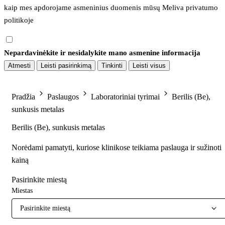
kaip mes apdorojame asmeninius duomenis mūsų 
Meliva privatumo 
politikoje
Nepardavinėkite ir nesidalykite mano asmenine informacija
Atmesti
Leisti pasirinkimą
Tinkinti
Leisti visus
Pradžia
Paslaugos
Laboratoriniai tyrimai
Berilis (Be),
sunkusis metalas
Berilis (Be), sunkusis metalas
Norėdami pamatyti, kuriose klinikose teikiama paslauga ir sužinoti
kainą
Pasirinkite miestą
Miestas
Pasirinkite miestą