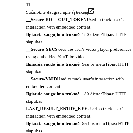
11
Sužinokite daugiau apie šį tiekėją
__Secure-ROLLOUT_TOKEN
Used to track user’s
interaction with embedded content.
Ilgiausia saugojimo trukmė
: 180 dienos
Tipas
: HTTP
slapukas
__Secure-YEC
Stores the user's video player preferences
using embedded YouTube video
Ilgiausia saugojimo trukmė
: Sesijos metu
Tipas
: HTTP
slapukas
__Secure-YNID
Used to track user’s interaction with
embedded content.
Ilgiausia saugojimo trukmė
: 180 dienos
Tipas
: HTTP
slapukas
LAST_RESULT_ENTRY_KEY
Used to track user’s
interaction with embedded content.
Ilgiausia saugojimo trukmė
: Sesijos metu
Tipas
: HTTP
slapukas