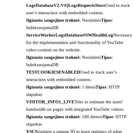
LogsDatabaseV2:V#||LogsRequestsStore
Used to track
user’s interaction with embedded content.
Ilgiausia saugojimo trukmė
: Nuolatinis
Tipas
:
IndeksuojamaDB
ServiceWorkerLogsDatabase#SWHealthLog
Necessary
for the implementation and functionality of YouTube
video-content on the website.
Ilgiausia saugojimo trukmė
: Nuolatinis
Tipas
:
IndeksuojamaDB
TESTCOOKIESENABLED
Used to track user’s
interaction with embedded content.
Ilgiausia saugojimo trukmė
: 1 diena
Tipas
: HTTP
slapukas
VISITOR_INFO1_LIVE
Tries to estimate the users'
bandwidth on pages with integrated YouTube videos.
Ilgiausia saugojimo trukmė
: 180 dienos
Tipas
: HTTP
slapukas
YSC
Registers a unique ID to keep statistics of what