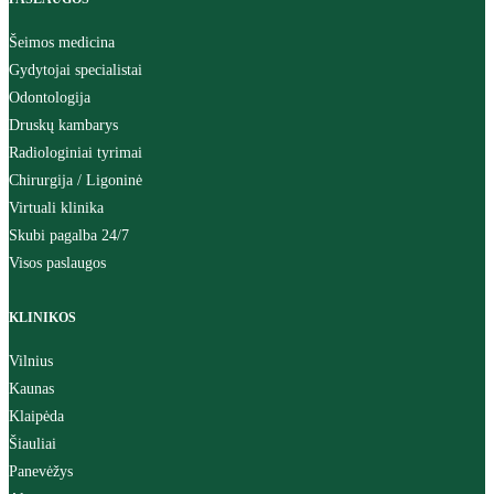
Šeimos medicina
Gydytojai specialistai
Odontologija
Druskų kambarys
Radiologiniai tyrimai
Chirurgija / Ligoninė
Virtuali klinika
Skubi pagalba 24/7
Visos paslaugos
KLINIKOS
Vilnius
Kaunas
Klaipėda
Šiauliai
Panevėžys