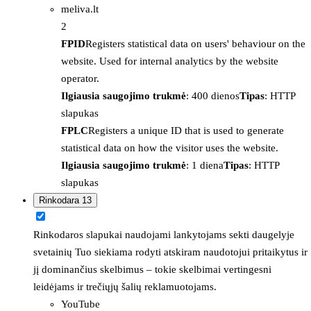
meliva.lt
2
FPID
Registers statistical data on users' behaviour on the
website. Used for internal analytics by the website
operator.
Ilgiausia saugojimo trukmė
: 400 dienos
Tipas
: HTTP
slapukas
FPLC
Registers a unique ID that is used to generate
statistical data on how the visitor uses the website.
Ilgiausia saugojimo trukmė
: 1 diena
Tipas
: HTTP
slapukas
Rinkodara
13
Rinkodaros slapukai naudojami lankytojams sekti daugelyje
svetainių Tuo siekiama rodyti atskiram naudotojui pritaikytus ir
jį dominančius skelbimus – tokie skelbimai vertingesni
leidėjams ir trečiųjų šalių reklamuotojams.
YouTube