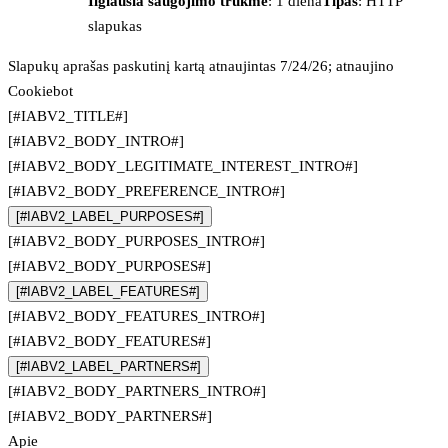
Ilgiausia saugojimo trukmė
: 1 diena
Tipas
: HTTP
slapukas
Slapukų aprašas paskutinį kartą atnaujintas 7/24/26; atnaujino
Cookiebot
[#IABV2_TITLE#]
[#IABV2_BODY_INTRO#]
[#IABV2_BODY_LEGITIMATE_INTEREST_INTRO#]
[#IABV2_BODY_PREFERENCE_INTRO#]
[#IABV2_LABEL_PURPOSES#]
[#IABV2_BODY_PURPOSES_INTRO#]
[#IABV2_BODY_PURPOSES#]
[#IABV2_LABEL_FEATURES#]
[#IABV2_BODY_FEATURES_INTRO#]
[#IABV2_BODY_FEATURES#]
[#IABV2_LABEL_PARTNERS#]
[#IABV2_BODY_PARTNERS_INTRO#]
[#IABV2_BODY_PARTNERS#]
Apie