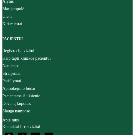
Alytus
Marijampolė
Utena
Kiti miestai
PACIENTUI
Registracija vizitui
Kaip tapti klinikos pacientu?
Naujienos
Straipsniai
Pasiūlymai
Apmokėjimo būdai
Pacientams iš užsienio
Dovanų kuponas
Slauga namuose
Apie mus
Kontaktai ir rekvizitai