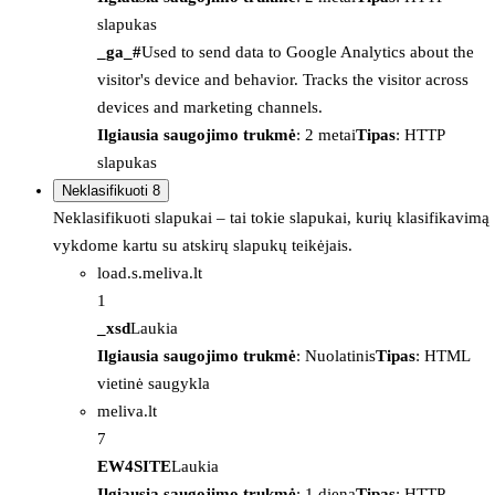
slapukas
_ga_#
Used to send data to Google Analytics about the
visitor's device and behavior. Tracks the visitor across
devices and marketing channels.
Ilgiausia saugojimo trukmė
: 2 metai
Tipas
: HTTP
slapukas
Neklasifikuoti
8
Neklasifikuoti slapukai – tai tokie slapukai, kurių klasifikavimą
vykdome kartu su atskirų slapukų teikėjais.
load.s.meliva.lt
1
_xsd
Laukia
Ilgiausia saugojimo trukmė
: Nuolatinis
Tipas
: HTML
vietinė saugykla
meliva.lt
7
EW4SITE
Laukia
Ilgiausia saugojimo trukmė
: 1 diena
Tipas
: HTTP