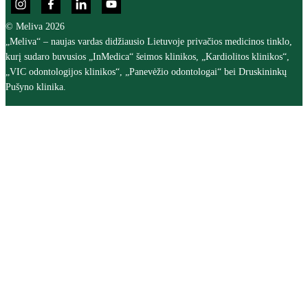
© Meliva 2026
„Meliva“ – naujas vardas didžiausio Lietuvoje privačios medicinos tinklo,
kurį sudaro buvusios „InMedica“ šeimos klinikos, „Kardiolitos klinikos“,
„VIC odontologijos klinikos“, „Panevėžio odontologai“ bei Druskininkų
Pušyno klinika.