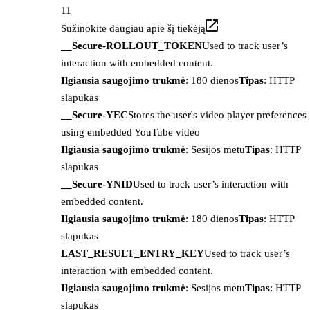
11
Sužinokite daugiau apie šį tiekėją
__Secure-ROLLOUT_TOKEN
Used to track user’s
interaction with embedded content.
Ilgiausia saugojimo trukmė
: 180 dienos
Tipas
: HTTP
slapukas
__Secure-YEC
Stores the user's video player preferences
using embedded YouTube video
Ilgiausia saugojimo trukmė
: Sesijos metu
Tipas
: HTTP
slapukas
__Secure-YNID
Used to track user’s interaction with
embedded content.
Ilgiausia saugojimo trukmė
: 180 dienos
Tipas
: HTTP
slapukas
LAST_RESULT_ENTRY_KEY
Used to track user’s
interaction with embedded content.
Ilgiausia saugojimo trukmė
: Sesijos metu
Tipas
: HTTP
slapukas