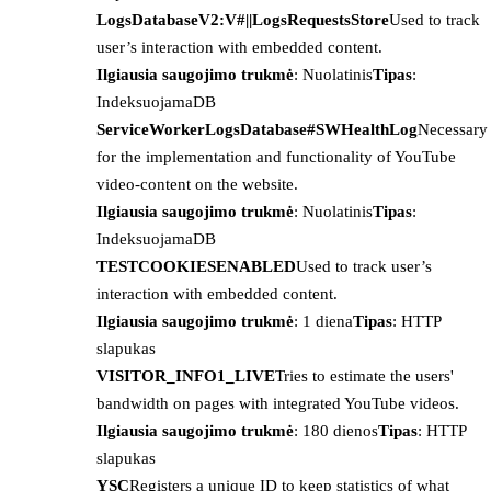
LogsDatabaseV2:V#||LogsRequestsStore
Used to track
user’s interaction with embedded content.
Ilgiausia saugojimo trukmė
: Nuolatinis
Tipas
:
IndeksuojamaDB
ServiceWorkerLogsDatabase#SWHealthLog
Necessary
for the implementation and functionality of YouTube
video-content on the website.
Ilgiausia saugojimo trukmė
: Nuolatinis
Tipas
:
IndeksuojamaDB
TESTCOOKIESENABLED
Used to track user’s
interaction with embedded content.
Ilgiausia saugojimo trukmė
: 1 diena
Tipas
: HTTP
slapukas
VISITOR_INFO1_LIVE
Tries to estimate the users'
bandwidth on pages with integrated YouTube videos.
Ilgiausia saugojimo trukmė
: 180 dienos
Tipas
: HTTP
slapukas
YSC
Registers a unique ID to keep statistics of what