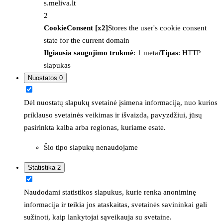
s.meliva.lt
2
CookieConsent [x2]
Stores the user's cookie consent
state for the current domain
Ilgiausia saugojimo trukmė
: 1 metai
Tipas
: HTTP
slapukas
Nuostatos
0
Dėl nuostatų slapukų svetainė įsimena informaciją, nuo kurios
priklauso svetainės veikimas ir išvaizda, pavyzdžiui, jūsų
pasirinkta kalba arba regionas, kuriame esate.
Šio tipo slapukų nenaudojame
Statistika
2
Naudodami statistikos slapukus, kurie renka anoniminę
informacija ir teikia jos ataskaitas, svetainės savininkai gali
sužinoti, kaip lankytojai sąveikauja su svetaine.