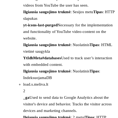
videos from YouTube the user has seen.
Ilgiausia saugojimo trukmė
: Sesijos metu
Tipas
: HTTP
slapukas
yt-icons-last-purged
Necessary for the implementation
and functionality of YouTube video-content on the
website.
Ilgiausia saugojimo trukmė
: Nuolatinis
Tipas
: HTML
vietinė saugykla
YtIdbMeta#databases
Used to track user’s interaction
with embedded content.
Ilgiausia saugojimo trukmė
: Nuolatinis
Tipas
:
IndeksuojamaDB
load.s.meliva.lt
2
_ga
Used to send data to Google Analytics about the
visitor's device and behavior. Tracks the visitor across
devices and marketing channels.
Ilgiausia saugojimo trukmė
: 2 metai
Tipas
: HTTP