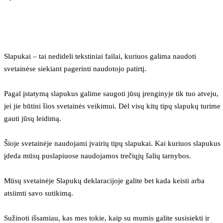
Slapukai – tai nedideli tekstiniai failai, kuriuos galima naudoti 
svetainėse siekiant pagerinti naudotojo patirtį.
Pagal įstatymą slapukus galime saugoti jūsų įrenginyje tik tuo atveju, 
jei jie būtini šios svetainės veikimui. Dėl visų kitų tipų slapukų turime 
gauti jūsų leidimą.
Šioje svetainėje naudojami įvairių tipų slapukai. Kai kuriuos slapukus 
įdeda mūsų puslapiuose naudojamos trečiųjų šalių tarnybos.
Mūsų svetainėje Slapukų deklaracijoje galite bet kada keisti arba 
atsiimti savo sutikimą.
Sužinoti išsamiau, kas mes tokie, kaip su mumis galite susisiekti ir 