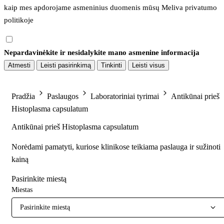
kaip mes apdorojame asmeninius duomenis mūsų 
Meliva privatumo 
politikoje
Nepardavinėkite ir nesidalykite mano asmenine informacija
Atmesti
Leisti pasirinkimą
Tinkinti
Leisti visus
Pradžia
Paslaugos
Laboratoriniai tyrimai
Antikūnai prieš
Histoplasma capsulatum
Antikūnai prieš Histoplasma capsulatum
Norėdami pamatyti, kuriose klinikose teikiama paslauga ir sužinoti
kainą
Pasirinkite miestą
Miestas
Pasirinkite miestą