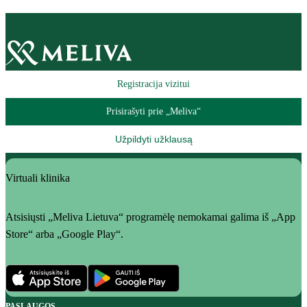
Registracija vizitui
Prisirašyti prie „Meliva“
Užpildyti užklausą
Virtuali klinika
Atsisiųsti „Meliva Lietuva“ programėlę nemokamai galima iš „App
Store“ arba „Google Play“.
PASLAUGOS