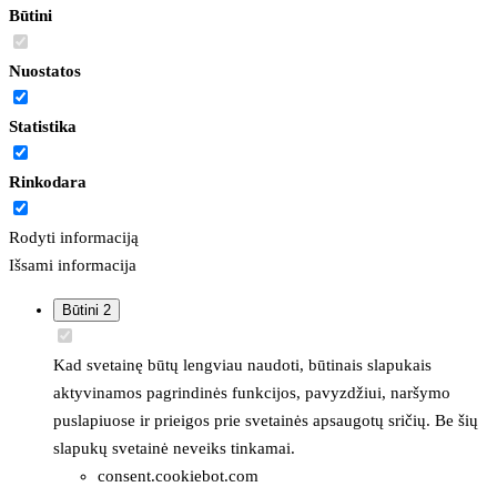
Būtini
Nuostatos
Statistika
Rinkodara
Rodyti informaciją
Išsami informacija
Būtini
2
Kad svetainę būtų lengviau naudoti, būtinais slapukais
aktyvinamos pagrindinės funkcijos, pavyzdžiui, naršymo
puslapiuose ir prieigos prie svetainės apsaugotų sričių. Be šių
slapukų svetainė neveiks tinkamai.
consent.cookiebot.com