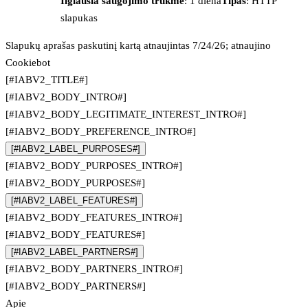
Ilgiausia saugojimo trukmė
: 1 diena
Tipas
: HTTP
slapukas
Slapukų aprašas paskutinį kartą atnaujintas 7/24/26; atnaujino
Cookiebot
[#IABV2_TITLE#]
[#IABV2_BODY_INTRO#]
[#IABV2_BODY_LEGITIMATE_INTEREST_INTRO#]
[#IABV2_BODY_PREFERENCE_INTRO#]
[#IABV2_LABEL_PURPOSES#]
[#IABV2_BODY_PURPOSES_INTRO#]
[#IABV2_BODY_PURPOSES#]
[#IABV2_LABEL_FEATURES#]
[#IABV2_BODY_FEATURES_INTRO#]
[#IABV2_BODY_FEATURES#]
[#IABV2_LABEL_PARTNERS#]
[#IABV2_BODY_PARTNERS_INTRO#]
[#IABV2_BODY_PARTNERS#]
Apie