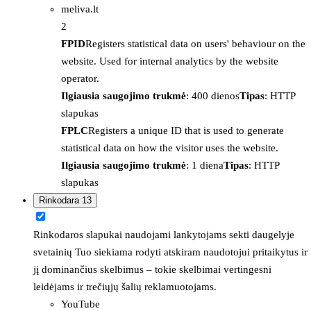
meliva.lt
2
FPID
Registers statistical data on users' behaviour on the
website. Used for internal analytics by the website
operator.
Ilgiausia saugojimo trukmė
: 400 dienos
Tipas
: HTTP
slapukas
FPLC
Registers a unique ID that is used to generate
statistical data on how the visitor uses the website.
Ilgiausia saugojimo trukmė
: 1 diena
Tipas
: HTTP
slapukas
Rinkodara
13
Rinkodaros slapukai naudojami lankytojams sekti daugelyje
svetainių Tuo siekiama rodyti atskiram naudotojui pritaikytus ir
jį dominančius skelbimus – tokie skelbimai vertingesni
leidėjams ir trečiųjų šalių reklamuotojams.
YouTube