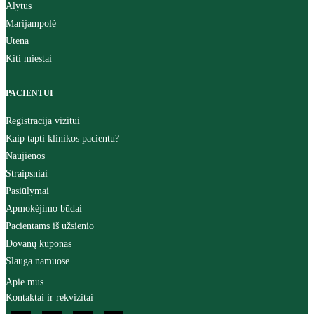
Alytus
Marijampolė
Utena
Kiti miestai
PACIENTUI
Registracija vizitui
Kaip tapti klinikos pacientu?
Naujienos
Straipsniai
Pasiūlymai
Apmokėjimo būdai
Pacientams iš užsienio
Dovanų kuponas
Slauga namuose
Apie mus
Kontaktai ir rekvizitai