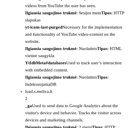
videos from YouTube the user has seen.
Ilgiausia saugojimo trukmė
: Sesijos metu
Tipas
: HTTP
slapukas
yt-icons-last-purged
Necessary for the implementation
and functionality of YouTube video-content on the
website.
Ilgiausia saugojimo trukmė
: Nuolatinis
Tipas
: HTML
vietinė saugykla
YtIdbMeta#databases
Used to track user’s interaction
with embedded content.
Ilgiausia saugojimo trukmė
: Nuolatinis
Tipas
:
IndeksuojamaDB
load.s.meliva.lt
2
_ga
Used to send data to Google Analytics about the
visitor's device and behavior. Tracks the visitor across
devices and marketing channels.
Ilgiausia saugojimo trukmė
: 2 metai
Tipas
: HTTP