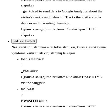
slapukas
_ga_#
Used to send data to Google Analytics about the
visitor's device and behavior. Tracks the visitor across
devices and marketing channels.
Ilgiausia saugojimo trukmė
: 2 metai
Tipas
: HTTP
slapukas
Neklasifikuoti
8
Neklasifikuoti slapukai – tai tokie slapukai, kurių klasifikavimą
vykdome kartu su atskirų slapukų teikėjais.
load.s.meliva.lt
1
_xsd
Laukia
Ilgiausia saugojimo trukmė
: Nuolatinis
Tipas
: HTML
vietinė saugykla
meliva.lt
7
EW4SITE
Laukia
Ilgiausia saugojimo trukmė
: 1 diena
Tipas
: HTTP