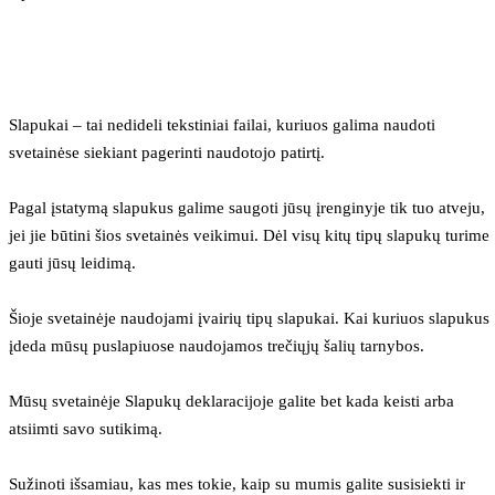
Slapukai – tai nedideli tekstiniai failai, kuriuos galima naudoti 
svetainėse siekiant pagerinti naudotojo patirtį.
Pagal įstatymą slapukus galime saugoti jūsų įrenginyje tik tuo atveju, 
jei jie būtini šios svetainės veikimui. Dėl visų kitų tipų slapukų turime 
gauti jūsų leidimą.
Šioje svetainėje naudojami įvairių tipų slapukai. Kai kuriuos slapukus 
įdeda mūsų puslapiuose naudojamos trečiųjų šalių tarnybos.
Mūsų svetainėje Slapukų deklaracijoje galite bet kada keisti arba 
atsiimti savo sutikimą.
Sužinoti išsamiau, kas mes tokie, kaip su mumis galite susisiekti ir 