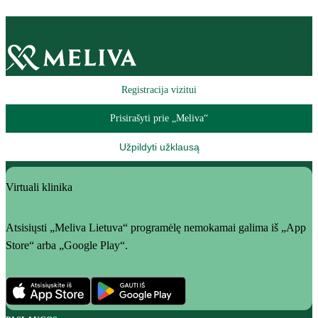
Registracija vizitui
Prisirašyti prie „Meliva“
Užpildyti užklausą
Virtuali klinika
Atsisiųsti „Meliva Lietuva“ programėlę nemokamai galima iš „App
Store“ arba „Google Play“.