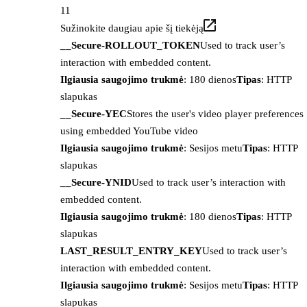
11
Sužinokite daugiau apie šį tiekėją
__Secure-ROLLOUT_TOKEN
Used to track user’s
interaction with embedded content.
Ilgiausia saugojimo trukmė
: 180 dienos
Tipas
: HTTP
slapukas
__Secure-YEC
Stores the user's video player preferences
using embedded YouTube video
Ilgiausia saugojimo trukmė
: Sesijos metu
Tipas
: HTTP
slapukas
__Secure-YNID
Used to track user’s interaction with
embedded content.
Ilgiausia saugojimo trukmė
: 180 dienos
Tipas
: HTTP
slapukas
LAST_RESULT_ENTRY_KEY
Used to track user’s
interaction with embedded content.
Ilgiausia saugojimo trukmė
: Sesijos metu
Tipas
: HTTP
slapukas