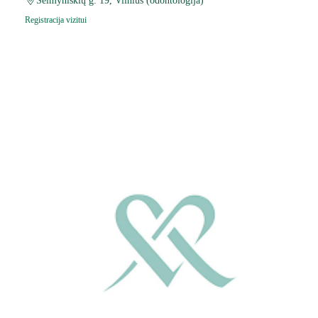
Šeimyniškių g. 19, Vilnius (odontologija)
Registracija vizitui