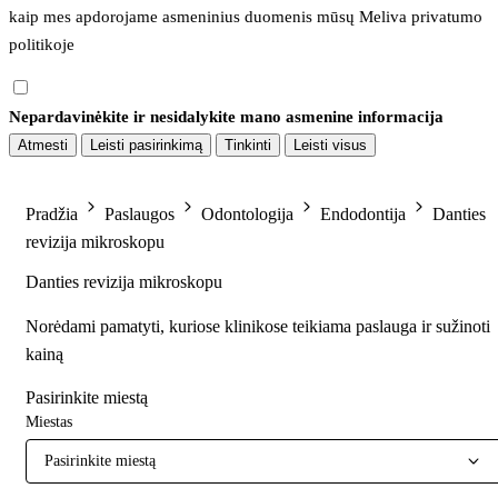
kaip mes apdorojame asmeninius duomenis mūsų 
Meliva privatumo 
politikoje
Nepardavinėkite ir nesidalykite mano asmenine informacija
Atmesti
Leisti pasirinkimą
Tinkinti
Leisti visus
Pradžia
Paslaugos
Odontologija
Endodontija
Danties
revizija mikroskopu
Danties revizija mikroskopu
Norėdami pamatyti, kuriose klinikose teikiama paslauga ir sužinoti
kainą
Pasirinkite miestą
Miestas
Pasirinkite miestą