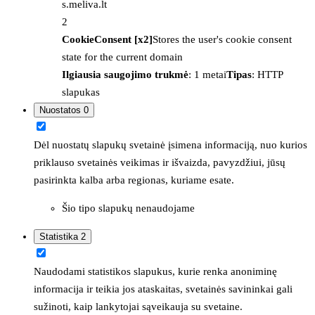
s.meliva.lt
2
CookieConsent [x2]
Stores the user's cookie consent
state for the current domain
Ilgiausia saugojimo trukmė
: 1 metai
Tipas
: HTTP
slapukas
Nuostatos
0
Dėl nuostatų slapukų svetainė įsimena informaciją, nuo kurios
priklauso svetainės veikimas ir išvaizda, pavyzdžiui, jūsų
pasirinkta kalba arba regionas, kuriame esate.
Šio tipo slapukų nenaudojame
Statistika
2
Naudodami statistikos slapukus, kurie renka anoniminę
informacija ir teikia jos ataskaitas, svetainės savininkai gali
sužinoti, kaip lankytojai sąveikauja su svetaine.