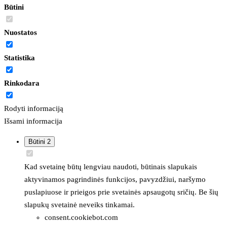
Būtini
Nuostatos
Statistika
Rinkodara
Rodyti informaciją
Išsami informacija
Būtini
2
Kad svetainę būtų lengviau naudoti, būtinais slapukais
aktyvinamos pagrindinės funkcijos, pavyzdžiui, naršymo
puslapiuose ir prieigos prie svetainės apsaugotų sričių. Be šių
slapukų svetainė neveiks tinkamai.
consent.cookiebot.com