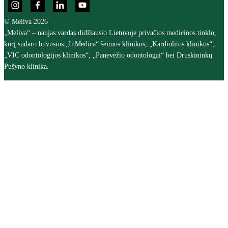
© Meliva 2026
„Meliva“ – naujas vardas didžiausio Lietuvoje privačios medicinos tinklo,
kurį sudaro buvusios „InMedica“ šeimos klinikos, „Kardiolitos klinikos“,
„VIC odontologijos klinikos“, „Panevėžio odontologai“ bei Druskininkų
Pušyno klinika.