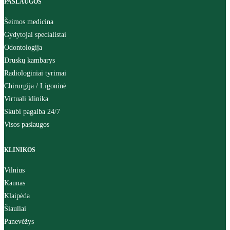
PASLAUGOS
Šeimos medicina
Gydytojai specialistai
Odontologija
Druskų kambarys
Radiologiniai tyrimai
Chirurgija / Ligoninė
Virtuali klinika
Skubi pagalba 24/7
Visos paslaugos
KLINIKOS
Vilnius
Kaunas
Klaipėda
Šiauliai
Panevėžys