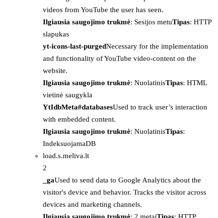
videos from YouTube the user has seen.
Ilgiausia saugojimo trukmė
: Sesijos metu
Tipas
: HTTP
slapukas
yt-icons-last-purged
Necessary for the implementation
and functionality of YouTube video-content on the
website.
Ilgiausia saugojimo trukmė
: Nuolatinis
Tipas
: HTML
vietinė saugykla
YtIdbMeta#databases
Used to track user’s interaction
with embedded content.
Ilgiausia saugojimo trukmė
: Nuolatinis
Tipas
:
IndeksuojamaDB
load.s.meliva.lt
2
_ga
Used to send data to Google Analytics about the
visitor's device and behavior. Tracks the visitor across
devices and marketing channels.
Ilgiausia saugojimo trukmė
: 2 metai
Tipas
: HTTP