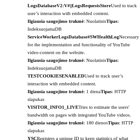
LogsDatabaseV2:V#||LogsRequestsStore
Used to track
user’s interaction with embedded content.
Ilgiausia saugojimo trukmė
: Nuolatinis
Tipas
:
IndeksuojamaDB
ServiceWorkerLogsDatabase#SWHealthLog
Necessary
for the implementation and functionality of YouTube
video-content on the website.
Ilgiausia saugojimo trukmė
: Nuolatinis
Tipas
:
IndeksuojamaDB
TESTCOOKIESENABLED
Used to track user’s
interaction with embedded content.
Ilgiausia saugojimo trukmė
: 1 diena
Tipas
: HTTP
slapukas
VISITOR_INFO1_LIVE
Tries to estimate the users'
bandwidth on pages with integrated YouTube videos.
Ilgiausia saugojimo trukmė
: 180 dienos
Tipas
: HTTP
slapukas
YSC
Registers a unique ID to keep statistics of what