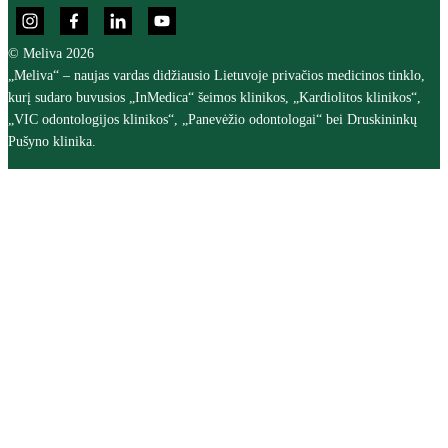
© Meliva 2026
„Meliva“ – naujas vardas didžiausio Lietuvoje privačios medicinos tinklo,
kurį sudaro buvusios „InMedica“ šeimos klinikos, „Kardiolitos klinikos“,
„VIC odontologijos klinikos“, „Panevėžio odontologai“ bei Druskininkų
Pušyno klinika.