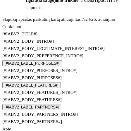
Ilgiausia saugojimo trukmė
: 1 diena
Tipas
: HTTP
slapukas
Slapukų aprašas paskutinį kartą atnaujintas 7/24/26; atnaujino
Cookiebot
[#IABV2_TITLE#]
[#IABV2_BODY_INTRO#]
[#IABV2_BODY_LEGITIMATE_INTEREST_INTRO#]
[#IABV2_BODY_PREFERENCE_INTRO#]
[#IABV2_LABEL_PURPOSES#]
[#IABV2_BODY_PURPOSES_INTRO#]
[#IABV2_BODY_PURPOSES#]
[#IABV2_LABEL_FEATURES#]
[#IABV2_BODY_FEATURES_INTRO#]
[#IABV2_BODY_FEATURES#]
[#IABV2_LABEL_PARTNERS#]
[#IABV2_BODY_PARTNERS_INTRO#]
[#IABV2_BODY_PARTNERS#]
Apie