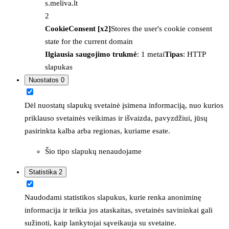
s.meliva.lt
2
CookieConsent [x2]
Stores the user's cookie consent
state for the current domain
Ilgiausia saugojimo trukmė
: 1 metai
Tipas
: HTTP
slapukas
Nuostatos
0
Dėl nuostatų slapukų svetainė įsimena informaciją, nuo kurios
priklauso svetainės veikimas ir išvaizda, pavyzdžiui, jūsų
pasirinkta kalba arba regionas, kuriame esate.
Šio tipo slapukų nenaudojame
Statistika
2
Naudodami statistikos slapukus, kurie renka anoniminę
informacija ir teikia jos ataskaitas, svetainės savininkai gali
sužinoti, kaip lankytojai sąveikauja su svetaine.