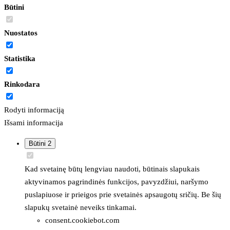
Būtini
Nuostatos
Statistika
Rinkodara
Rodyti informaciją
Išsami informacija
Būtini
2
Kad svetainę būtų lengviau naudoti, būtinais slapukais
aktyvinamos pagrindinės funkcijos, pavyzdžiui, naršymo
puslapiuose ir prieigos prie svetainės apsaugotų sričių. Be šių
slapukų svetainė neveiks tinkamai.
consent.cookiebot.com