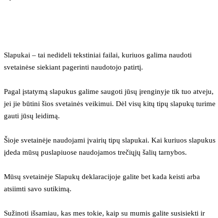
Slapukai – tai nedideli tekstiniai failai, kuriuos galima naudoti 
svetainėse siekiant pagerinti naudotojo patirtį.
Pagal įstatymą slapukus galime saugoti jūsų įrenginyje tik tuo atveju, 
jei jie būtini šios svetainės veikimui. Dėl visų kitų tipų slapukų turime 
gauti jūsų leidimą.
Šioje svetainėje naudojami įvairių tipų slapukai. Kai kuriuos slapukus 
įdeda mūsų puslapiuose naudojamos trečiųjų šalių tarnybos.
Mūsų svetainėje Slapukų deklaracijoje galite bet kada keisti arba 
atsiimti savo sutikimą.
Sužinoti išsamiau, kas mes tokie, kaip su mumis galite susisiekti ir 