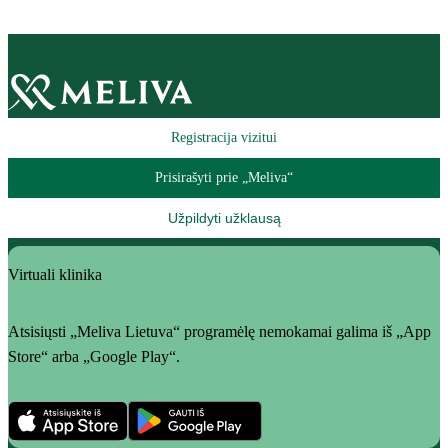
Registracija vizitui
Prisirašyti prie „Meliva“
Užpildyti užklausą
Virtuali klinika
Atsisiųsti „Meliva Lietuva“ programėlę nemokamai galima iš „App
Store“ arba „Google Play“.