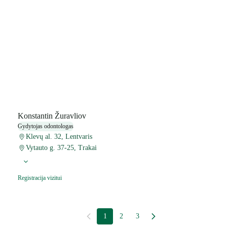
Konstantin Žuravliov
Gydytojas odontologas
Klevų al. 32, Lentvaris
Vytauto g. 37-25, Trakai
Registracija vizitui
1
2
3