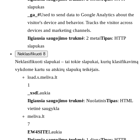
slapukas
_ga_#
Used to send data to Google Analytics about the
visitor's device and behavior. Tracks the visitor across
devices and marketing channels.
Ilgiausia saugojimo trukmė
: 2 metai
Tipas
: HTTP
slapukas
Neklasifikuoti
8
Neklasifikuoti slapukai – tai tokie slapukai, kurių klasifikavimą
vykdome kartu su atskirų slapukų teikėjais.
load.s.meliva.lt
1
_xsd
Laukia
Ilgiausia saugojimo trukmė
: Nuolatinis
Tipas
: HTML
vietinė saugykla
meliva.lt
7
EW4SITE
Laukia
Ilgiausia saugojimo trukmė
: 1 diena
Tipas
: HTTP