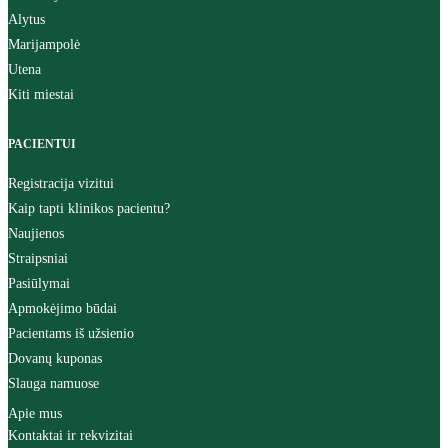
Alytus
Marijampolė
Utena
Kiti miestai
PACIENTUI
Registracija vizitui
Kaip tapti klinikos pacientu?
Naujienos
Straipsniai
Pasiūlymai
Apmokėjimo būdai
Pacientams iš užsienio
Dovanų kuponas
Slauga namuose
Apie mus
Kontaktai ir rekvizitai