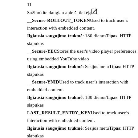
11
Sužinokite daugiau apie šį tiekėją
__Secure-ROLLOUT_TOKEN
Used to track user’s
interaction with embedded content.
Ilgiausia saugojimo trukmė
: 180 dienos
Tipas
: HTTP
slapukas
__Secure-YEC
Stores the user's video player preferences
using embedded YouTube video
Ilgiausia saugojimo trukmė
: Sesijos metu
Tipas
: HTTP
slapukas
__Secure-YNID
Used to track user’s interaction with
embedded content.
Ilgiausia saugojimo trukmė
: 180 dienos
Tipas
: HTTP
slapukas
LAST_RESULT_ENTRY_KEY
Used to track user’s
interaction with embedded content.
Ilgiausia saugojimo trukmė
: Sesijos metu
Tipas
: HTTP
slapukas