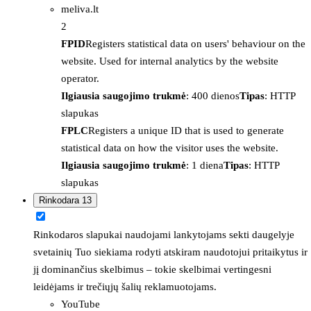
meliva.lt
2
FPID
Registers statistical data on users' behaviour on the
website. Used for internal analytics by the website
operator.
Ilgiausia saugojimo trukmė
: 400 dienos
Tipas
: HTTP
slapukas
FPLC
Registers a unique ID that is used to generate
statistical data on how the visitor uses the website.
Ilgiausia saugojimo trukmė
: 1 diena
Tipas
: HTTP
slapukas
Rinkodara
13
Rinkodaros slapukai naudojami lankytojams sekti daugelyje
svetainių Tuo siekiama rodyti atskiram naudotojui pritaikytus ir
jį dominančius skelbimus – tokie skelbimai vertingesni
leidėjams ir trečiųjų šalių reklamuotojams.
YouTube