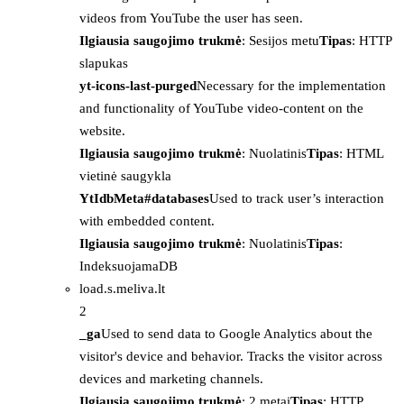
videos from YouTube the user has seen.
Ilgiausia saugojimo trukmė
: Sesijos metu
Tipas
: HTTP
slapukas
yt-icons-last-purged
Necessary for the implementation
and functionality of YouTube video-content on the
website.
Ilgiausia saugojimo trukmė
: Nuolatinis
Tipas
: HTML
vietinė saugykla
YtIdbMeta#databases
Used to track user’s interaction
with embedded content.
Ilgiausia saugojimo trukmė
: Nuolatinis
Tipas
:
IndeksuojamaDB
load.s.meliva.lt
2
_ga
Used to send data to Google Analytics about the
visitor's device and behavior. Tracks the visitor across
devices and marketing channels.
Ilgiausia saugojimo trukmė
: 2 metai
Tipas
: HTTP