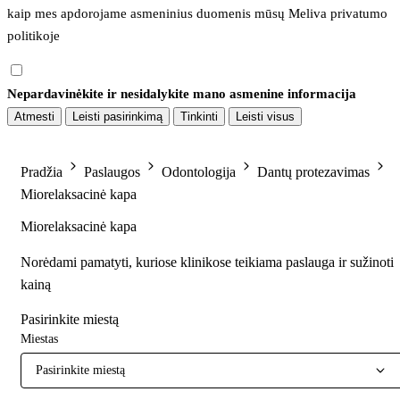
kaip mes apdorojame asmeninius duomenis mūsų 
Meliva privatumo 
politikoje
Nepardavinėkite ir nesidalykite mano asmenine informacija
Atmesti
Leisti pasirinkimą
Tinkinti
Leisti visus
Pradžia
Paslaugos
Odontologija
Dantų protezavimas
Miorelaksacinė kapa
Miorelaksacinė kapa
Norėdami pamatyti, kuriose klinikose teikiama paslauga ir sužinoti
kainą
Pasirinkite miestą
Miestas
Pasirinkite miestą