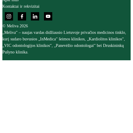
Kontaktai ir rekvizitai
© Meliva 2026
„Meliva“ – naujas vardas didžiausio Lietuvoje privačios medicinos tinklo,
kurį sudaro buvusios „InMedica“ šeimos klinikos, „Kardiolitos klinikos“,
„VIC odontologijos klinikos“, „Panevėžio odontologai“ bei Druskininkų
Pušyno klinika.