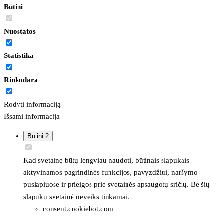
Būtini
Nuostatos
Statistika
Rinkodara
Rodyti informaciją
Išsami informacija
Būtini
2
Kad svetainę būtų lengviau naudoti, būtinais slapukais
aktyvinamos pagrindinės funkcijos, pavyzdžiui, naršymo
puslapiuose ir prieigos prie svetainės apsaugotų sričių. Be šių
slapukų svetainė neveiks tinkamai.
consent.cookiebot.com