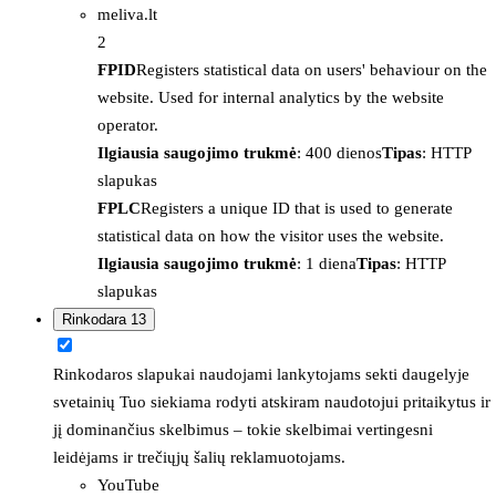
meliva.lt
2
FPID
Registers statistical data on users' behaviour on the
website. Used for internal analytics by the website
operator.
Ilgiausia saugojimo trukmė
: 400 dienos
Tipas
: HTTP
slapukas
FPLC
Registers a unique ID that is used to generate
statistical data on how the visitor uses the website.
Ilgiausia saugojimo trukmė
: 1 diena
Tipas
: HTTP
slapukas
Rinkodara
13
Rinkodaros slapukai naudojami lankytojams sekti daugelyje
svetainių Tuo siekiama rodyti atskiram naudotojui pritaikytus ir
jį dominančius skelbimus – tokie skelbimai vertingesni
leidėjams ir trečiųjų šalių reklamuotojams.
YouTube