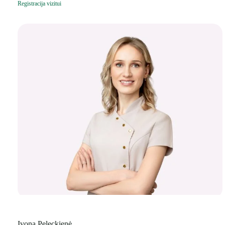
Registracija vizitui
Ivona Peleckienė