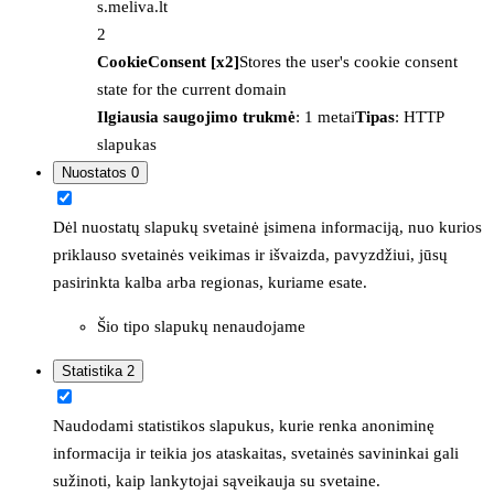
s.meliva.lt
2
CookieConsent [x2]
Stores the user's cookie consent
state for the current domain
Ilgiausia saugojimo trukmė
: 1 metai
Tipas
: HTTP
slapukas
Nuostatos
0
Dėl nuostatų slapukų svetainė įsimena informaciją, nuo kurios
priklauso svetainės veikimas ir išvaizda, pavyzdžiui, jūsų
pasirinkta kalba arba regionas, kuriame esate.
Šio tipo slapukų nenaudojame
Statistika
2
Naudodami statistikos slapukus, kurie renka anoniminę
informacija ir teikia jos ataskaitas, svetainės savininkai gali
sužinoti, kaip lankytojai sąveikauja su svetaine.