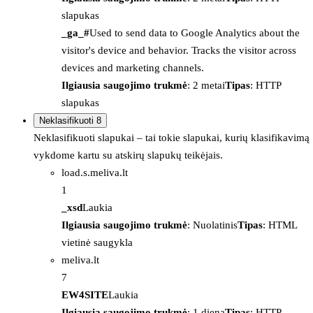
slapukas
_ga_#
Used to send data to Google Analytics about the
visitor's device and behavior. Tracks the visitor across
devices and marketing channels.
Ilgiausia saugojimo trukmė
: 2 metai
Tipas
: HTTP
slapukas
Neklasifikuoti
8
Neklasifikuoti slapukai – tai tokie slapukai, kurių klasifikavimą
vykdome kartu su atskirų slapukų teikėjais.
load.s.meliva.lt
1
_xsd
Laukia
Ilgiausia saugojimo trukmė
: Nuolatinis
Tipas
: HTML
vietinė saugykla
meliva.lt
7
EW4SITE
Laukia
Ilgiausia saugojimo trukmė
: 1 diena
Tipas
: HTTP