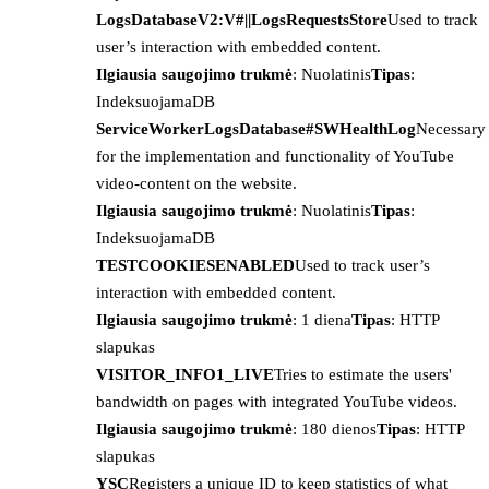
LogsDatabaseV2:V#||LogsRequestsStore
Used to track
user’s interaction with embedded content.
Ilgiausia saugojimo trukmė
: Nuolatinis
Tipas
:
IndeksuojamaDB
ServiceWorkerLogsDatabase#SWHealthLog
Necessary
for the implementation and functionality of YouTube
video-content on the website.
Ilgiausia saugojimo trukmė
: Nuolatinis
Tipas
:
IndeksuojamaDB
TESTCOOKIESENABLED
Used to track user’s
interaction with embedded content.
Ilgiausia saugojimo trukmė
: 1 diena
Tipas
: HTTP
slapukas
VISITOR_INFO1_LIVE
Tries to estimate the users'
bandwidth on pages with integrated YouTube videos.
Ilgiausia saugojimo trukmė
: 180 dienos
Tipas
: HTTP
slapukas
YSC
Registers a unique ID to keep statistics of what