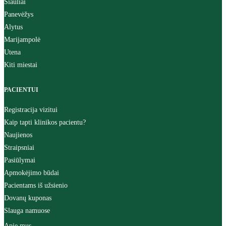
Šiauliai
Panevėžys
Alytus
Marijampolė
Utena
Kiti miestai
PACIENTUI
Registracija vizitui
Kaip tapti klinikos pacientu?
Naujienos
Straipsniai
Pasiūlymai
Apmokėjimo būdai
Pacientams iš užsienio
Dovanų kuponas
Slauga namuose
Apie mus