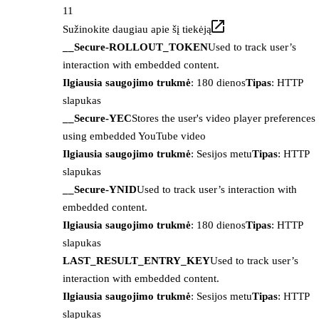
11
Sužinokite daugiau apie šį tiekėją
__Secure-ROLLOUT_TOKEN
Used to track user’s
interaction with embedded content.
Ilgiausia saugojimo trukmė
: 180 dienos
Tipas
: HTTP
slapukas
__Secure-YEC
Stores the user's video player preferences
using embedded YouTube video
Ilgiausia saugojimo trukmė
: Sesijos metu
Tipas
: HTTP
slapukas
__Secure-YNID
Used to track user’s interaction with
embedded content.
Ilgiausia saugojimo trukmė
: 180 dienos
Tipas
: HTTP
slapukas
LAST_RESULT_ENTRY_KEY
Used to track user’s
interaction with embedded content.
Ilgiausia saugojimo trukmė
: Sesijos metu
Tipas
: HTTP
slapukas