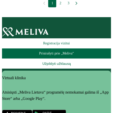
1
2
3
Registracija vizitui
Prisirašyti prie „Meliva“
Užpildyti užklausą
Virtuali klinika
Atsisiųsti „Meliva Lietuva“ programėlę nemokamai galima iš „App
Store“ arba „Google Play“.