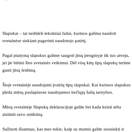
Slapukai – tai nedideli tekstiniai failai, kuriuos galima naudoti 
svetainėse siekiant pagerinti naudotojo patirtį.
Pagal įstatymą slapukus galime saugoti jūsų įrenginyje tik tuo atveju, 
jei jie būtini šios svetainės veikimui. Dėl visų kitų tipų slapukų turime 
gauti jūsų leidimą.
Šioje svetainėje naudojami įvairių tipų slapukai. Kai kuriuos slapukus 
įdeda mūsų puslapiuose naudojamos trečiųjų šalių tarnybos.
Mūsų svetainėje Slapukų deklaracijoje galite bet kada keisti arba 
atsiimti savo sutikimą.
Sužinoti išsamiau, kas mes tokie, kaip su mumis galite susisiekti ir 