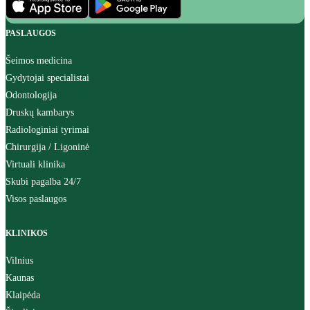
PASLAUGOS
Šeimos medicina
Gydytojai specialistai
Odontologija
Druskų kambarys
Radiologiniai tyrimai
Chirurgija / Ligoninė
Virtuali klinika
Skubi pagalba 24/7
Visos paslaugos
KLINIKOS
Vilnius
Kaunas
Klaipėda