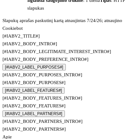
Ilgiausia saugojimo trukmė
: 1 diena
Tipas
: HTTP
slapukas
Slapukų aprašas paskutinį kartą atnaujintas 7/24/26; atnaujino
Cookiebot
[#IABV2_TITLE#]
[#IABV2_BODY_INTRO#]
[#IABV2_BODY_LEGITIMATE_INTEREST_INTRO#]
[#IABV2_BODY_PREFERENCE_INTRO#]
[#IABV2_LABEL_PURPOSES#]
[#IABV2_BODY_PURPOSES_INTRO#]
[#IABV2_BODY_PURPOSES#]
[#IABV2_LABEL_FEATURES#]
[#IABV2_BODY_FEATURES_INTRO#]
[#IABV2_BODY_FEATURES#]
[#IABV2_LABEL_PARTNERS#]
[#IABV2_BODY_PARTNERS_INTRO#]
[#IABV2_BODY_PARTNERS#]
Apie