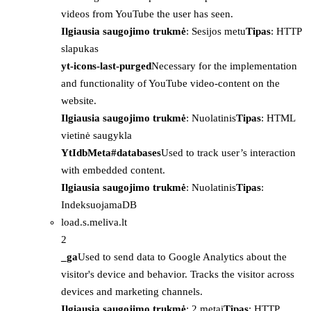
videos from YouTube the user has seen.
Ilgiausia saugojimo trukmė
: Sesijos metu
Tipas
: HTTP
slapukas
yt-icons-last-purged
Necessary for the implementation
and functionality of YouTube video-content on the
website.
Ilgiausia saugojimo trukmė
: Nuolatinis
Tipas
: HTML
vietinė saugykla
YtIdbMeta#databases
Used to track user’s interaction
with embedded content.
Ilgiausia saugojimo trukmė
: Nuolatinis
Tipas
:
IndeksuojamaDB
load.s.meliva.lt
2
_ga
Used to send data to Google Analytics about the
visitor's device and behavior. Tracks the visitor across
devices and marketing channels.
Ilgiausia saugojimo trukmė
: 2 metai
Tipas
: HTTP