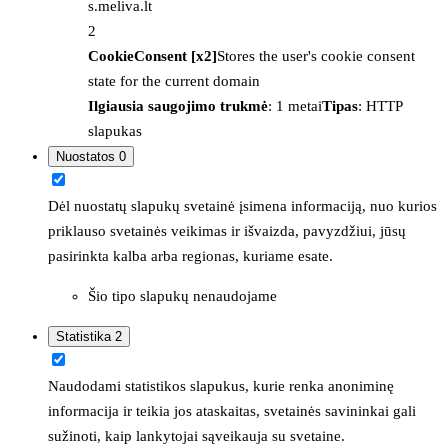
s.meliva.lt
2
CookieConsent [x2]
Stores the user's cookie consent
state for the current domain
Ilgiausia saugojimo trukmė
: 1 metai
Tipas
: HTTP
slapukas
Nuostatos
0
Dėl nuostatų slapukų svetainė įsimena informaciją, nuo kurios
priklauso svetainės veikimas ir išvaizda, pavyzdžiui, jūsų
pasirinkta kalba arba regionas, kuriame esate.
Šio tipo slapukų nenaudojame
Statistika
2
Naudodami statistikos slapukus, kurie renka anoniminę
informacija ir teikia jos ataskaitas, svetainės savininkai gali
sužinoti, kaip lankytojai sąveikauja su svetaine.