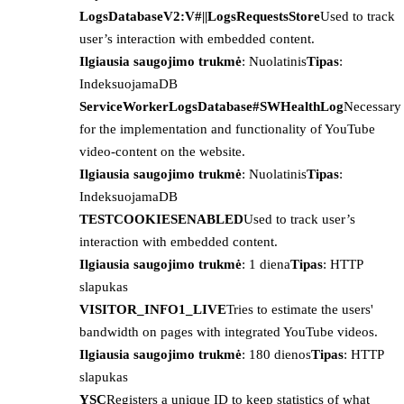
LogsDatabaseV2:V#||LogsRequestsStore
Used to track
user’s interaction with embedded content.
Ilgiausia saugojimo trukmė
: Nuolatinis
Tipas
:
IndeksuojamaDB
ServiceWorkerLogsDatabase#SWHealthLog
Necessary
for the implementation and functionality of YouTube
video-content on the website.
Ilgiausia saugojimo trukmė
: Nuolatinis
Tipas
:
IndeksuojamaDB
TESTCOOKIESENABLED
Used to track user’s
interaction with embedded content.
Ilgiausia saugojimo trukmė
: 1 diena
Tipas
: HTTP
slapukas
VISITOR_INFO1_LIVE
Tries to estimate the users'
bandwidth on pages with integrated YouTube videos.
Ilgiausia saugojimo trukmė
: 180 dienos
Tipas
: HTTP
slapukas
YSC
Registers a unique ID to keep statistics of what