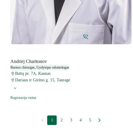
Andriej Charitonov
Burnos chirurgas, Gydytojas odontologas
Baltų pr. 7A, Kaunas
Dariaus ir Girėno g. 15, Tauragė
Registracija vizitui
1
2
3
4
5