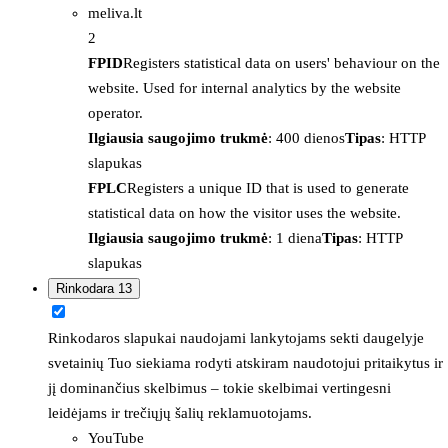
meliva.lt
2
FPID
Registers statistical data on users' behaviour on the
website. Used for internal analytics by the website
operator.
Ilgiausia saugojimo trukmė
: 400 dienos
Tipas
: HTTP
slapukas
FPLC
Registers a unique ID that is used to generate
statistical data on how the visitor uses the website.
Ilgiausia saugojimo trukmė
: 1 diena
Tipas
: HTTP
slapukas
Rinkodara
13
Rinkodaros slapukai naudojami lankytojams sekti daugelyje
svetainių Tuo siekiama rodyti atskiram naudotojui pritaikytus ir
jį dominančius skelbimus – tokie skelbimai vertingesni
leidėjams ir trečiųjų šalių reklamuotojams.
YouTube