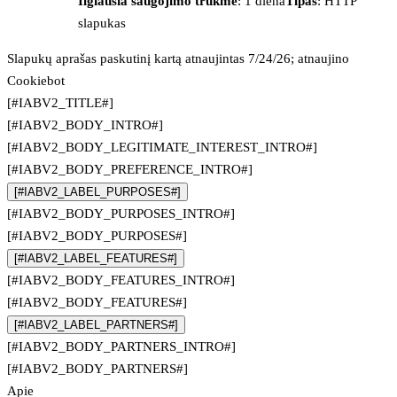
Ilgiausia saugojimo trukmė
: 1 diena
Tipas
: HTTP
slapukas
Slapukų aprašas paskutinį kartą atnaujintas 7/24/26; atnaujino
Cookiebot
[#IABV2_TITLE#]
[#IABV2_BODY_INTRO#]
[#IABV2_BODY_LEGITIMATE_INTEREST_INTRO#]
[#IABV2_BODY_PREFERENCE_INTRO#]
[#IABV2_LABEL_PURPOSES#]
[#IABV2_BODY_PURPOSES_INTRO#]
[#IABV2_BODY_PURPOSES#]
[#IABV2_LABEL_FEATURES#]
[#IABV2_BODY_FEATURES_INTRO#]
[#IABV2_BODY_FEATURES#]
[#IABV2_LABEL_PARTNERS#]
[#IABV2_BODY_PARTNERS_INTRO#]
[#IABV2_BODY_PARTNERS#]
Apie