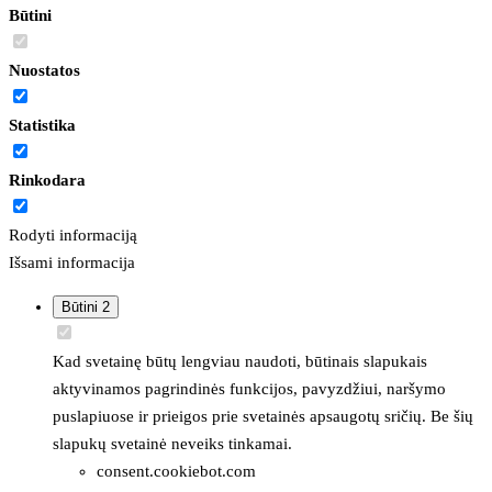
Būtini
Nuostatos
Statistika
Rinkodara
Rodyti informaciją
Išsami informacija
Būtini
2
Kad svetainę būtų lengviau naudoti, būtinais slapukais
aktyvinamos pagrindinės funkcijos, pavyzdžiui, naršymo
puslapiuose ir prieigos prie svetainės apsaugotų sričių. Be šių
slapukų svetainė neveiks tinkamai.
consent.cookiebot.com