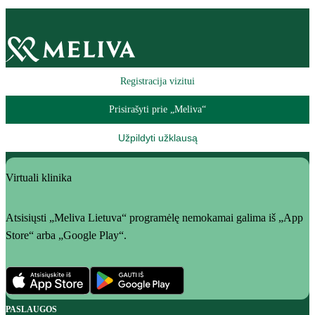
Registracija vizitui
Prisirašyti prie „Meliva“
Užpildyti užklausą
Virtuali klinika
Atsisiųsti „Meliva Lietuva“ programėlę nemokamai galima iš „App
Store“ arba „Google Play“.
PASLAUGOS