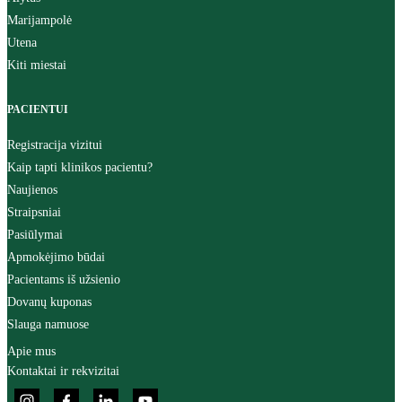
Marijampolė
Utena
Kiti miestai
PACIENTUI
Registracija vizitui
Kaip tapti klinikos pacientu?
Naujienos
Straipsniai
Pasiūlymai
Apmokėjimo būdai
Pacientams iš užsienio
Dovanų kuponas
Slauga namuose
Apie mus
Kontaktai ir rekvizitai