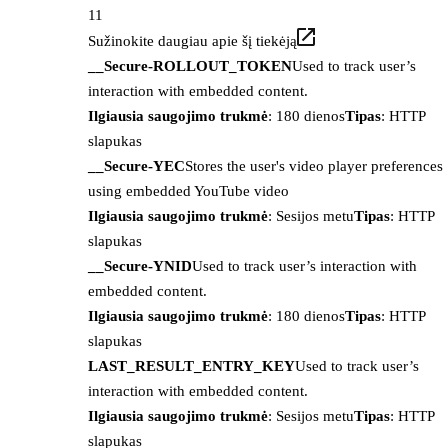
11
Sužinokite daugiau apie šį tiekėją
__Secure-ROLLOUT_TOKEN
Used to track user’s
interaction with embedded content.
Ilgiausia saugojimo trukmė
: 180 dienos
Tipas
: HTTP
slapukas
__Secure-YEC
Stores the user's video player preferences
using embedded YouTube video
Ilgiausia saugojimo trukmė
: Sesijos metu
Tipas
: HTTP
slapukas
__Secure-YNID
Used to track user’s interaction with
embedded content.
Ilgiausia saugojimo trukmė
: 180 dienos
Tipas
: HTTP
slapukas
LAST_RESULT_ENTRY_KEY
Used to track user’s
interaction with embedded content.
Ilgiausia saugojimo trukmė
: Sesijos metu
Tipas
: HTTP
slapukas