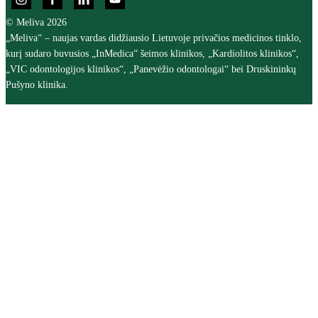
© Meliva 2026
„Meliva“ – naujas vardas didžiausio Lietuvoje privačios medicinos tinklo,
kurį sudaro buvusios „InMedica“ šeimos klinikos, „Kardiolitos klinikos“,
„VIC odontologijos klinikos“, „Panevėžio odontologai“ bei Druskininkų
Pušyno klinika.