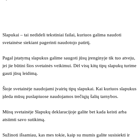
Slapukai – tai nedideli tekstiniai failai, kuriuos galima naudoti 
svetainėse siekiant pagerinti naudotojo patirtį.
Pagal įstatymą slapukus galime saugoti jūsų įrenginyje tik tuo atveju, 
jei jie būtini šios svetainės veikimui. Dėl visų kitų tipų slapukų turime 
gauti jūsų leidimą.
Šioje svetainėje naudojami įvairių tipų slapukai. Kai kuriuos slapukus 
įdeda mūsų puslapiuose naudojamos trečiųjų šalių tarnybos.
Mūsų svetainėje Slapukų deklaracijoje galite bet kada keisti arba 
atsiimti savo sutikimą.
Sužinoti išsamiau, kas mes tokie, kaip su mumis galite susisiekti ir 