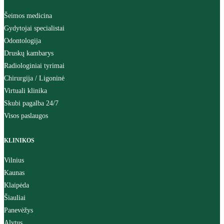
Šeimos medicina
Gydytojai specialistai
Odontologija
Druskų kambarys
Radiologiniai tyrimai
Chirurgija / Ligoninė
Virtuali klinika
Skubi pagalba 24/7
Visos paslaugos
KLINIKOS
Vilnius
Kaunas
Klaipėda
Šiauliai
Panevėžys
Alytus