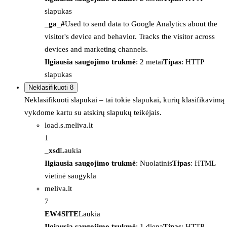
slapukas
_ga_#
Used to send data to Google Analytics about the
visitor's device and behavior. Tracks the visitor across
devices and marketing channels.
Ilgiausia saugojimo trukmė
: 2 metai
Tipas
: HTTP
slapukas
Neklasifikuoti
8
Neklasifikuoti slapukai – tai tokie slapukai, kurių klasifikavimą
vykdome kartu su atskirų slapukų teikėjais.
load.s.meliva.lt
1
_xsd
Laukia
Ilgiausia saugojimo trukmė
: Nuolatinis
Tipas
: HTML
vietinė saugykla
meliva.lt
7
EW4SITE
Laukia
Ilgiausia saugojimo trukmė
: 1 diena
Tipas
: HTTP