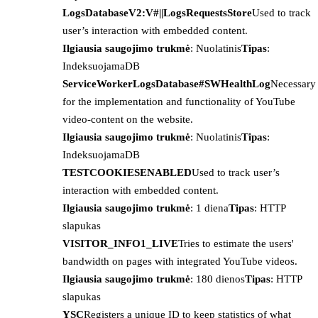
LogsDatabaseV2:V#||LogsRequestsStore
Used to track
user’s interaction with embedded content.
Ilgiausia saugojimo trukmė
: Nuolatinis
Tipas
:
IndeksuojamaDB
ServiceWorkerLogsDatabase#SWHealthLog
Necessary
for the implementation and functionality of YouTube
video-content on the website.
Ilgiausia saugojimo trukmė
: Nuolatinis
Tipas
:
IndeksuojamaDB
TESTCOOKIESENABLED
Used to track user’s
interaction with embedded content.
Ilgiausia saugojimo trukmė
: 1 diena
Tipas
: HTTP
slapukas
VISITOR_INFO1_LIVE
Tries to estimate the users'
bandwidth on pages with integrated YouTube videos.
Ilgiausia saugojimo trukmė
: 180 dienos
Tipas
: HTTP
slapukas
YSC
Registers a unique ID to keep statistics of what