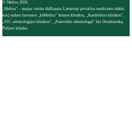
© Meliva 2026
„Meliva“ – naujas vardas didžiausio Lietuvoje privačios medicinos tinklo,
kurį sudaro buvusios „InMedica“ šeimos klinikos, „Kardiolitos klinikos“,
„VIC odontologijos klinikos“, „Panevėžio odontologai“ bei Druskininkų
Pušyno klinika.