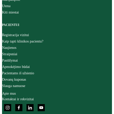
Utena
Kiti miestai
PACIENTUI
Registracija vizitui
Kaip tapti klinikos pacientu?
Naujienos
Straipsniai
Pasiūlymai
Apmokėjimo būdai
Pacientams iš užsienio
Dovanų kuponas
Slauga namuose
Apie mus
Kontaktai ir rekvizitai