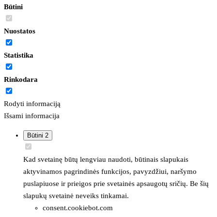
Būtini
Nuostatos
Statistika
Rinkodara
Rodyti informaciją
Išsami informacija
Būtini
2
Kad svetainę būtų lengviau naudoti, būtinais slapukais
aktyvinamos pagrindinės funkcijos, pavyzdžiui, naršymo
puslapiuose ir prieigos prie svetainės apsaugotų sričių. Be šių
slapukų svetainė neveiks tinkamai.
consent.cookiebot.com