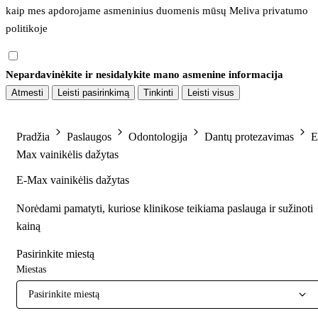
kaip mes apdorojame asmeninius duomenis mūsų 
Meliva privatumo 
politikoje
Nepardavinėkite ir nesidalykite mano asmenine informacija
Atmesti
Leisti pasirinkimą
Tinkinti
Leisti visus
Pradžia
Paslaugos
Odontologija
Dantų protezavimas
E
Max vainikėlis dažytas
E-Max vainikėlis dažytas
Norėdami pamatyti, kuriose klinikose teikiama paslauga ir sužinoti
kainą
Pasirinkite miestą
Miestas
Pasirinkite miestą