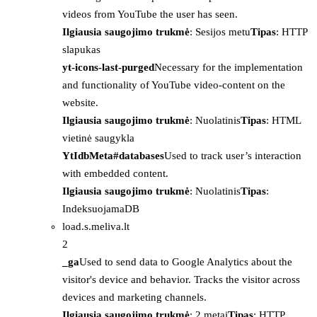
videos from YouTube the user has seen.
Ilgiausia saugojimo trukmė
: Sesijos metu
Tipas
: HTTP
slapukas
yt-icons-last-purged
Necessary for the implementation
and functionality of YouTube video-content on the
website.
Ilgiausia saugojimo trukmė
: Nuolatinis
Tipas
: HTML
vietinė saugykla
YtIdbMeta#databases
Used to track user’s interaction
with embedded content.
Ilgiausia saugojimo trukmė
: Nuolatinis
Tipas
:
IndeksuojamaDB
load.s.meliva.lt
2
_ga
Used to send data to Google Analytics about the
visitor's device and behavior. Tracks the visitor across
devices and marketing channels.
Ilgiausia saugojimo trukmė
: 2 metai
Tipas
: HTTP