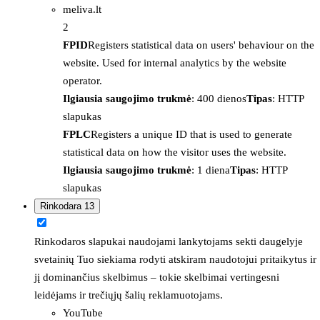
meliva.lt
2
FPID
Registers statistical data on users' behaviour on the
website. Used for internal analytics by the website
operator.
Ilgiausia saugojimo trukmė
: 400 dienos
Tipas
: HTTP
slapukas
FPLC
Registers a unique ID that is used to generate
statistical data on how the visitor uses the website.
Ilgiausia saugojimo trukmė
: 1 diena
Tipas
: HTTP
slapukas
Rinkodara
13
Rinkodaros slapukai naudojami lankytojams sekti daugelyje
svetainių Tuo siekiama rodyti atskiram naudotojui pritaikytus ir
jį dominančius skelbimus – tokie skelbimai vertingesni
leidėjams ir trečiųjų šalių reklamuotojams.
YouTube