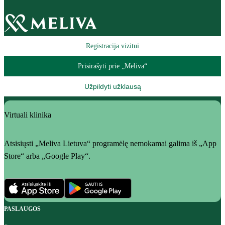
Registracija vizitui
Prisirašyti prie „Meliva“
Užpildyti užklausą
Virtuali klinika
Atsisiųsti „Meliva Lietuva“ programėlę nemokamai galima iš „App
Store“ arba „Google Play“.
PASLAUGOS