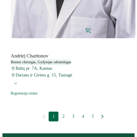
Andriej Charitonov
Burnos chirurgas, Gydytojas odontologas
Baltų pr. 7A, Kaunas
Dariaus ir Girėno g. 15, Tauragė
Registracija vizitui
1
2
3
4
5