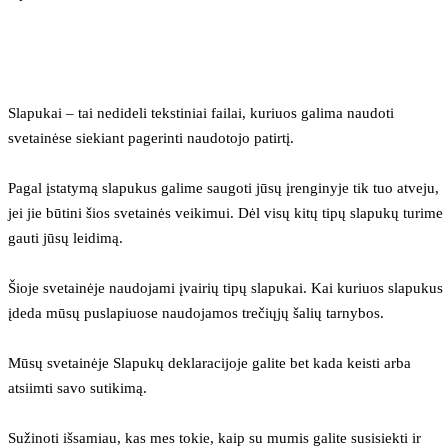
Slapukai – tai nedideli tekstiniai failai, kuriuos galima naudoti 
svetainėse siekiant pagerinti naudotojo patirtį.
Pagal įstatymą slapukus galime saugoti jūsų įrenginyje tik tuo atveju, 
jei jie būtini šios svetainės veikimui. Dėl visų kitų tipų slapukų turime 
gauti jūsų leidimą.
Šioje svetainėje naudojami įvairių tipų slapukai. Kai kuriuos slapukus 
įdeda mūsų puslapiuose naudojamos trečiųjų šalių tarnybos.
Mūsų svetainėje Slapukų deklaracijoje galite bet kada keisti arba 
atsiimti savo sutikimą.
Sužinoti išsamiau, kas mes tokie, kaip su mumis galite susisiekti ir 