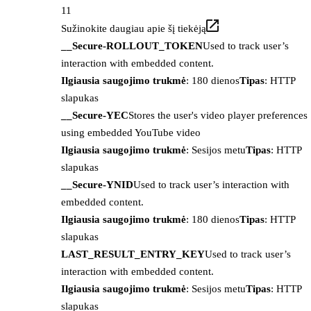
11
Sužinokite daugiau apie šį tiekėją
__Secure-ROLLOUT_TOKEN
Used to track user’s
interaction with embedded content.
Ilgiausia saugojimo trukmė
: 180 dienos
Tipas
: HTTP
slapukas
__Secure-YEC
Stores the user's video player preferences
using embedded YouTube video
Ilgiausia saugojimo trukmė
: Sesijos metu
Tipas
: HTTP
slapukas
__Secure-YNID
Used to track user’s interaction with
embedded content.
Ilgiausia saugojimo trukmė
: 180 dienos
Tipas
: HTTP
slapukas
LAST_RESULT_ENTRY_KEY
Used to track user’s
interaction with embedded content.
Ilgiausia saugojimo trukmė
: Sesijos metu
Tipas
: HTTP
slapukas