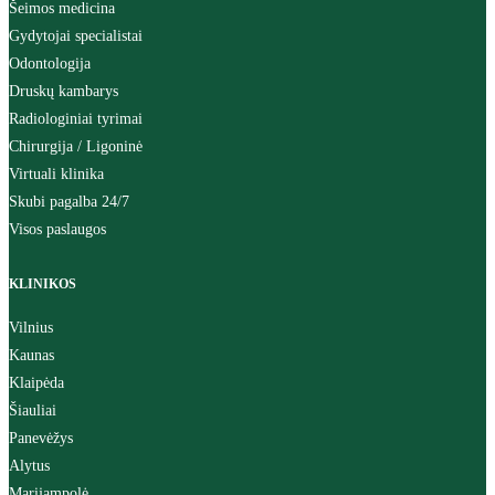
Šeimos medicina
Gydytojai specialistai
Odontologija
Druskų kambarys
Radiologiniai tyrimai
Chirurgija / Ligoninė
Virtuali klinika
Skubi pagalba 24/7
Visos paslaugos
KLINIKOS
Vilnius
Kaunas
Klaipėda
Šiauliai
Panevėžys
Alytus
Marijampolė