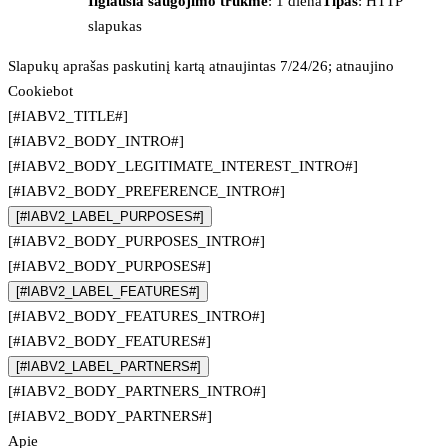
Ilgiausia saugojimo trukmė
: 1 diena
Tipas
: HTTP
slapukas
Slapukų aprašas paskutinį kartą atnaujintas 7/24/26; atnaujino
Cookiebot
[#IABV2_TITLE#]
[#IABV2_BODY_INTRO#]
[#IABV2_BODY_LEGITIMATE_INTEREST_INTRO#]
[#IABV2_BODY_PREFERENCE_INTRO#]
[#IABV2_LABEL_PURPOSES#]
[#IABV2_BODY_PURPOSES_INTRO#]
[#IABV2_BODY_PURPOSES#]
[#IABV2_LABEL_FEATURES#]
[#IABV2_BODY_FEATURES_INTRO#]
[#IABV2_BODY_FEATURES#]
[#IABV2_LABEL_PARTNERS#]
[#IABV2_BODY_PARTNERS_INTRO#]
[#IABV2_BODY_PARTNERS#]
Apie