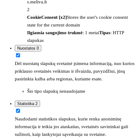
s.meliva.lt
2
CookieConsent [x2]
Stores the user's cookie consent
state for the current domain
Ilgiausia saugojimo trukmė
: 1 metai
Tipas
: HTTP
slapukas
Nuostatos
0
Dėl nuostatų slapukų svetainė įsimena informaciją, nuo kurios
priklauso svetainės veikimas ir išvaizda, pavyzdžiui, jūsų
pasirinkta kalba arba regionas, kuriame esate.
Šio tipo slapukų nenaudojame
Statistika
2
Naudodami statistikos slapukus, kurie renka anoniminę
informacija ir teikia jos ataskaitas, svetainės savininkai gali
sužinoti, kaip lankytojai sąveikauja su svetaine.