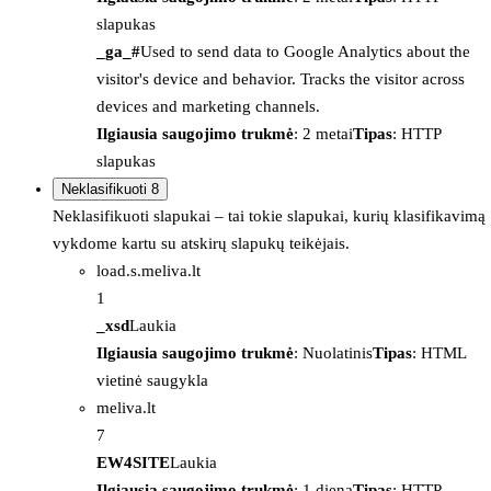
slapukas
_ga_#
Used to send data to Google Analytics about the
visitor's device and behavior. Tracks the visitor across
devices and marketing channels.
Ilgiausia saugojimo trukmė
: 2 metai
Tipas
: HTTP
slapukas
Neklasifikuoti
8
Neklasifikuoti slapukai – tai tokie slapukai, kurių klasifikavimą
vykdome kartu su atskirų slapukų teikėjais.
load.s.meliva.lt
1
_xsd
Laukia
Ilgiausia saugojimo trukmė
: Nuolatinis
Tipas
: HTML
vietinė saugykla
meliva.lt
7
EW4SITE
Laukia
Ilgiausia saugojimo trukmė
: 1 diena
Tipas
: HTTP