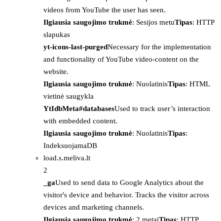
videos from YouTube the user has seen.
Ilgiausia saugojimo trukmė
: Sesijos metu
Tipas
: HTTP
slapukas
yt-icons-last-purged
Necessary for the implementation
and functionality of YouTube video-content on the
website.
Ilgiausia saugojimo trukmė
: Nuolatinis
Tipas
: HTML
vietinė saugykla
YtIdbMeta#databases
Used to track user’s interaction
with embedded content.
Ilgiausia saugojimo trukmė
: Nuolatinis
Tipas
:
IndeksuojamaDB
load.s.meliva.lt
2
_ga
Used to send data to Google Analytics about the
visitor's device and behavior. Tracks the visitor across
devices and marketing channels.
Ilgiausia saugojimo trukmė
: 2 metai
Tipas
: HTTP