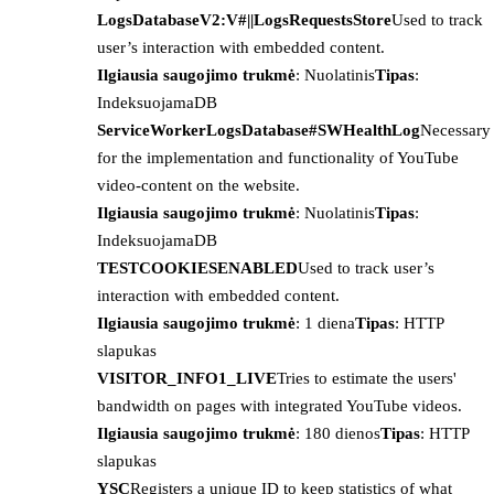
LogsDatabaseV2:V#||LogsRequestsStore
Used to track
user’s interaction with embedded content.
Ilgiausia saugojimo trukmė
: Nuolatinis
Tipas
:
IndeksuojamaDB
ServiceWorkerLogsDatabase#SWHealthLog
Necessary
for the implementation and functionality of YouTube
video-content on the website.
Ilgiausia saugojimo trukmė
: Nuolatinis
Tipas
:
IndeksuojamaDB
TESTCOOKIESENABLED
Used to track user’s
interaction with embedded content.
Ilgiausia saugojimo trukmė
: 1 diena
Tipas
: HTTP
slapukas
VISITOR_INFO1_LIVE
Tries to estimate the users'
bandwidth on pages with integrated YouTube videos.
Ilgiausia saugojimo trukmė
: 180 dienos
Tipas
: HTTP
slapukas
YSC
Registers a unique ID to keep statistics of what