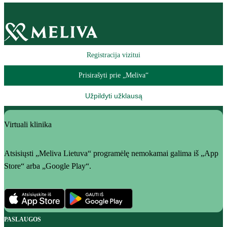
Registracija vizitui
Prisirašyti prie „Meliva“
Užpildyti užklausą
Virtuali klinika
Atsisiųsti „Meliva Lietuva“ programėlę nemokamai galima iš „App
Store“ arba „Google Play“.
PASLAUGOS