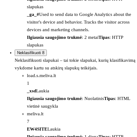
slapukas
_ga_#
Used to send data to Google Analytics about the
visitor's device and behavior. Tracks the visitor across
devices and marketing channels.
Ilgiausia saugojimo trukmė
: 2 metai
Tipas
: HTTP
slapukas
Neklasifikuoti
8
Neklasifikuoti slapukai – tai tokie slapukai, kurių klasifikavimą
vykdome kartu su atskirų slapukų teikėjais.
load.s.meliva.lt
1
_xsd
Laukia
Ilgiausia saugojimo trukmė
: Nuolatinis
Tipas
: HTML
vietinė saugykla
meliva.lt
7
EW4SITE
Laukia
Ilgiausia saugojimo trukmė
: 1 diena
Tipas
: HTTP