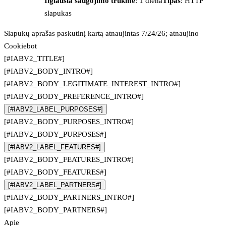
Ilgiausia saugojimo trukmė
: 1 diena
Tipas
: HTTP
slapukas
Slapukų aprašas paskutinį kartą atnaujintas 7/24/26; atnaujino
Cookiebot
[#IABV2_TITLE#]
[#IABV2_BODY_INTRO#]
[#IABV2_BODY_LEGITIMATE_INTEREST_INTRO#]
[#IABV2_BODY_PREFERENCE_INTRO#]
[#IABV2_LABEL_PURPOSES#]
[#IABV2_BODY_PURPOSES_INTRO#]
[#IABV2_BODY_PURPOSES#]
[#IABV2_LABEL_FEATURES#]
[#IABV2_BODY_FEATURES_INTRO#]
[#IABV2_BODY_FEATURES#]
[#IABV2_LABEL_PARTNERS#]
[#IABV2_BODY_PARTNERS_INTRO#]
[#IABV2_BODY_PARTNERS#]
Apie