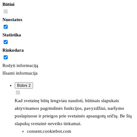
Būtini
Nuostatos
Statistika
Rinkodara
Rodyti informaciją
Išsami informacija
Būtini
2
Kad svetainę būtų lengviau naudoti, būtinais slapukais
aktyvinamos pagrindinės funkcijos, pavyzdžiui, naršymo
puslapiuose ir prieigos prie svetainės apsaugotų sričių. Be šių
slapukų svetainė neveiks tinkamai.
consent.cookiebot.com