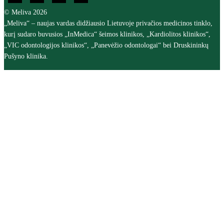
© Meliva 2026
„Meliva“ – naujas vardas didžiausio Lietuvoje privačios medicinos tinklo,
kurį sudaro buvusios „InMedica“ šeimos klinikos, „Kardiolitos klinikos“,
„VIC odontologijos klinikos“, „Panevėžio odontologai“ bei Druskininkų
Pušyno klinika.