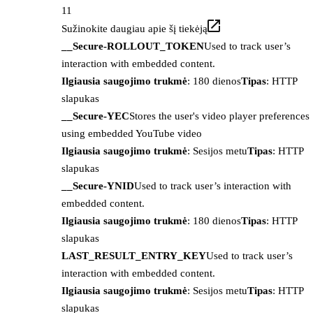
11
Sužinokite daugiau apie šį tiekėją
__Secure-ROLLOUT_TOKEN
Used to track user’s
interaction with embedded content.
Ilgiausia saugojimo trukmė
: 180 dienos
Tipas
: HTTP
slapukas
__Secure-YEC
Stores the user's video player preferences
using embedded YouTube video
Ilgiausia saugojimo trukmė
: Sesijos metu
Tipas
: HTTP
slapukas
__Secure-YNID
Used to track user’s interaction with
embedded content.
Ilgiausia saugojimo trukmė
: 180 dienos
Tipas
: HTTP
slapukas
LAST_RESULT_ENTRY_KEY
Used to track user’s
interaction with embedded content.
Ilgiausia saugojimo trukmė
: Sesijos metu
Tipas
: HTTP
slapukas