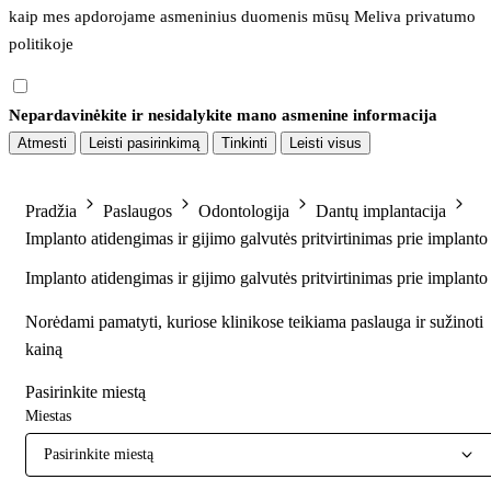
kaip mes apdorojame asmeninius duomenis mūsų 
Meliva privatumo 
politikoje
Nepardavinėkite ir nesidalykite mano asmenine informacija
Atmesti
Leisti pasirinkimą
Tinkinti
Leisti visus
Pradžia
Paslaugos
Odontologija
Dantų implantacija
Implanto atidengimas ir gijimo galvutės pritvirtinimas prie implanto
Implanto atidengimas ir gijimo galvutės pritvirtinimas prie implanto
Norėdami pamatyti, kuriose klinikose teikiama paslauga ir sužinoti
kainą
Pasirinkite miestą
Miestas
Pasirinkite miestą