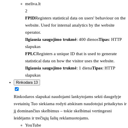
meliva.lt
2
FPID
Registers statistical data on users' behaviour on the
website. Used for internal analytics by the website
operator.
Ilgiausia saugojimo trukmė
: 400 dienos
Tipas
: HTTP
slapukas
FPLC
Registers a unique ID that is used to generate
statistical data on how the visitor uses the website.
Ilgiausia saugojimo trukmė
: 1 diena
Tipas
: HTTP
slapukas
Rinkodara
13
Rinkodaros slapukai naudojami lankytojams sekti daugelyje
svetainių Tuo siekiama rodyti atskiram naudotojui pritaikytus ir
jį dominančius skelbimus – tokie skelbimai vertingesni
leidėjams ir trečiųjų šalių reklamuotojams.
YouTube