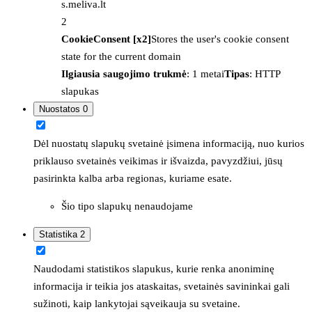
s.meliva.lt
2
CookieConsent [x2]
Stores the user's cookie consent
state for the current domain
Ilgiausia saugojimo trukmė
: 1 metai
Tipas
: HTTP
slapukas
Nuostatos
0
Dėl nuostatų slapukų svetainė įsimena informaciją, nuo kurios
priklauso svetainės veikimas ir išvaizda, pavyzdžiui, jūsų
pasirinkta kalba arba regionas, kuriame esate.
Šio tipo slapukų nenaudojame
Statistika
2
Naudodami statistikos slapukus, kurie renka anoniminę
informacija ir teikia jos ataskaitas, svetainės savininkai gali
sužinoti, kaip lankytojai sąveikauja su svetaine.