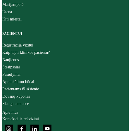
Marijampolė
Utena
Kiti miestai
PACIENTUI
Registracija vizitui
Kaip tapti klinikos pacientu?
Naujienos
Straipsniai
Pasiūlymai
Apmokėjimo būdai
Pacientams iš užsienio
Dovanų kuponas
Slauga namuose
Apie mus
Kontaktai ir rekvizitai