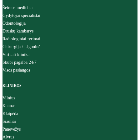
Šeimos medicina
Gydytojai specialistai
Odontologija
Druskų kambarys
Radiologiniai tyrimai
Chirurgija / Ligoninė
Virtuali klinika
Skubi pagalba 24/7
Visos paslaugos
KLINIKOS
Vilnius
Kaunas
Klaipėda
Šiauliai
Panevėžys
Alytus