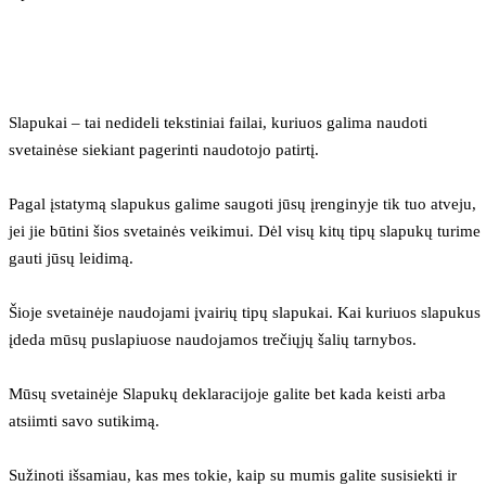
Slapukai – tai nedideli tekstiniai failai, kuriuos galima naudoti 
svetainėse siekiant pagerinti naudotojo patirtį.
Pagal įstatymą slapukus galime saugoti jūsų įrenginyje tik tuo atveju, 
jei jie būtini šios svetainės veikimui. Dėl visų kitų tipų slapukų turime 
gauti jūsų leidimą.
Šioje svetainėje naudojami įvairių tipų slapukai. Kai kuriuos slapukus 
įdeda mūsų puslapiuose naudojamos trečiųjų šalių tarnybos.
Mūsų svetainėje Slapukų deklaracijoje galite bet kada keisti arba 
atsiimti savo sutikimą.
Sužinoti išsamiau, kas mes tokie, kaip su mumis galite susisiekti ir 