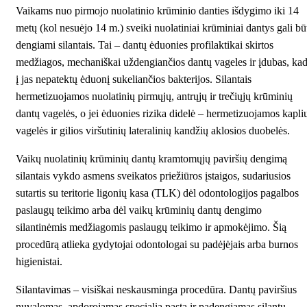
Vaikams nuo pirmojo nuolatinio krūminio danties išdygimo iki 14
metų (kol nesuėjo 14 m.) sveiki nuolatiniai krūminiai dantys gali bū
dengiami silantais. Tai – dantų ėduonies profilaktikai skirtos
medžiagos, mechaniškai uždengiančios dantų vageles ir įdubas, ka
į jas nepatektų ėduonį sukeliančios bakterijos. Silantais
hermetizuojamos nuolatinių pirmųjų, antrųjų ir trečiųjų krūminių
dantų vagelės, o jei ėduonies rizika didelė – hermetizuojamos kapli
vagelės ir gilios viršutinių lateralinių kandžių aklosios duobelės.
Vaikų nuolatinių krūminių dantų kramtomųjų paviršių dengimą
silantais vykdo asmens sveikatos priežiūros įstaigos, sudariusios
sutartis su teritorie ligonių kasa (TLK) dėl odontologijos pagalbos
paslaugų teikimo arba dėl vaikų krūminių dantų dengimo
silantinėmis medžiagomis paslaugų teikimo ir apmokėjimo. Šią
procedūrą atlieka gydytojai odontologai su padėjėjais arba burnos
higienistai.
Silantavimas – visiškai neskausminga procedūra. Dantų paviršius
nuvalomas, apdorojamas specialia pasta ir padengiamas silantu,