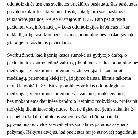
odontologinės asmens sveikatos priežiūros paslaugų, šias paslaugas
privalo užtikrinti sudarydama trišalę sutartį tarp šias paslaugas
teikiančios įstaigos, PAASP įstaigos ir TLK. Taip pat suteikti
pacientui visą informaciją – koks odontologijos kabinetas ir kur
teikia ligonių kasų kompensuojamas odontologines paslaugas toje
įstaigoje prirašytiems pacientams.
Svarbu žinoti, kad ligonių kasos sumoka už gydytojo darbą, o
pacientui teks sumokėti už vaistus, plombines ar kitas odontologine
medžiagas, vienkartines priemones, atsižvelgiant į sunaudotų
medžiagų, priemonių kiekį ir jų įsigijimo kainas. Išimtis taikoma –
nereikia mokėti už vaistus, plombines ar kitas odontologines
medžiagas, vienkartines priemones – vaikams, moksleiviams,
besimokantiems dieninėse bendrojo lavinimo mokyklose, profesini
mokyklų dieniniuose skyriuose, bet ne ilgiau nei jiems sukanka 24
m., bei socialiai remtiniems asmenims (tada būtina pateikti
gyvenamosios vietos savivaldybės socialinės paramos skyriaus
pažymą). Išskyrus atvejus, kai pacientas (ar jo atstovas) pageidauja 