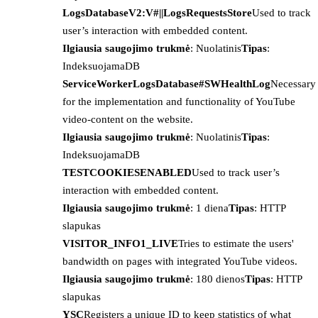
LogsDatabaseV2:V#||LogsRequestsStore
Used to track
user’s interaction with embedded content.
Ilgiausia saugojimo trukmė
: Nuolatinis
Tipas
:
IndeksuojamaDB
ServiceWorkerLogsDatabase#SWHealthLog
Necessary
for the implementation and functionality of YouTube
video-content on the website.
Ilgiausia saugojimo trukmė
: Nuolatinis
Tipas
:
IndeksuojamaDB
TESTCOOKIESENABLED
Used to track user’s
interaction with embedded content.
Ilgiausia saugojimo trukmė
: 1 diena
Tipas
: HTTP
slapukas
VISITOR_INFO1_LIVE
Tries to estimate the users'
bandwidth on pages with integrated YouTube videos.
Ilgiausia saugojimo trukmė
: 180 dienos
Tipas
: HTTP
slapukas
YSC
Registers a unique ID to keep statistics of what