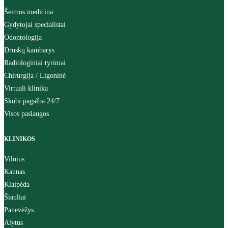
Šeimos medicina
Gydytojai specialistai
Odontologija
Druskų kambarys
Radiologiniai tyrimai
Chirurgija / Ligoninė
Virtuali klinika
Skubi pagalba 24/7
Visos paslaugos
KLINIKOS
Vilnius
Kaunas
Klaipėda
Šiauliai
Panevėžys
Alytus