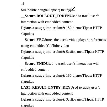
11
Sužinokite daugiau apie šį tiekėją
__Secure-ROLLOUT_TOKEN
Used to track user’s
interaction with embedded content.
Ilgiausia saugojimo trukmė
: 180 dienos
Tipas
: HTTP
slapukas
__Secure-YEC
Stores the user's video player preferences
using embedded YouTube video
Ilgiausia saugojimo trukmė
: Sesijos metu
Tipas
: HTTP
slapukas
__Secure-YNID
Used to track user’s interaction with
embedded content.
Ilgiausia saugojimo trukmė
: 180 dienos
Tipas
: HTTP
slapukas
LAST_RESULT_ENTRY_KEY
Used to track user’s
interaction with embedded content.
Ilgiausia saugojimo trukmė
: Sesijos metu
Tipas
: HTTP
slapukas