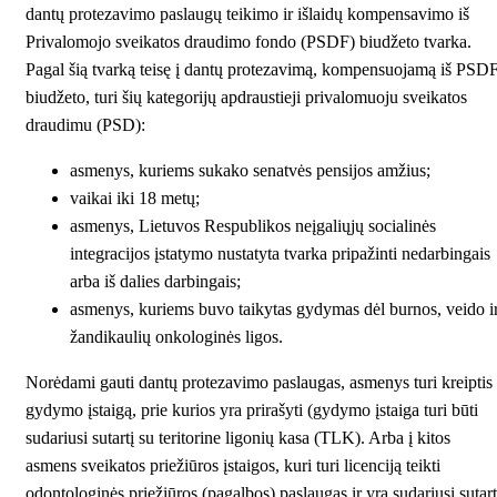
dantų protezavimo paslaugų teikimo ir išlaidų kompensavimo iš
Privalomojo sveikatos draudimo fondo (PSDF) biudžeto tvarka.
Pagal šią tvarką teisę į dantų protezavimą, kompensuojamą iš PSD
biudžeto, turi šių kategorijų apdraustieji privalomuoju sveikatos
draudimu (PSD):
asmenys, kuriems sukako senatvės pensijos amžius;
vaikai iki 18 metų;
asmenys, Lietuvos Respublikos neįgaliųjų socialinės
integracijos įstatymo nustatyta tvarka pripažinti nedarbingais
arba iš dalies darbingais;
asmenys, kuriems buvo taikytas gydymas dėl burnos, veido i
žandikaulių onkologinės ligos.
Norėdami gauti dantų protezavimo paslaugas, asmenys turi kreiptis 
gydymo įstaigą, prie kurios yra prirašyti (gydymo įstaiga turi būti
sudariusi sutartį su teritorine ligonių kasa (TLK). Arba į kitos
asmens sveikatos priežiūros įstaigos, kuri turi licenciją teikti
odontologinės priežiūros (pagalbos) paslaugas ir yra sudariusi sutart