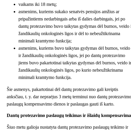
vaikams iki 18 metų;
asmenims, kuriems sukako senatvės pensijos amžius ar
pripažintiems nedarbingais arba iš dalies darbingais, jei po
dantų protezavimo buvo taikytas gydymas dėl burnos, veido 
žandikaulių onkologinės ligos ir dėl to nebeužtikrinama
minimali kramtymo funkcija;
asmenims, kuriems buvo taikytas gydymas dėl burnos, veido
ir žandikaulių onkologinės ligos, jei po dantų protezavimo
jiems buvo pakartotinai taikytas gydymas dėl burnos, veido i
žandikaulių onkologinės ligos, po kurio nebeužtikrinama
minimali kramtymo funkcija.
Šie asmenys, pakartotinai dėl dantų protezavimo gali kreiptis
anksčiau, t. y. dar nepraėjus 3 metų terminui nuo dantų protezavim
paslaugų kompensavimo dienos ir paslaugas gauti iš karto.
Dantų protezavimo paslaugų teikimas ir išlaidų kompensavima
Šiuo metu galioja nustatyta dantų protezavimo paslaugų teikimo ir