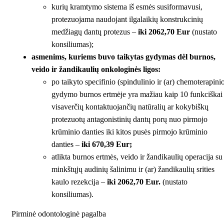
kurių kramtymo sistema iš esmės susiformavusi,
protezuojama naudojant ilgalaikių konstrukcinių
medžiagų dantų protezus –
iki 2062,70 Eur
(nustato
konsiliumas);
asmenims, kuriems buvo taikytas gydymas dėl burnos,
veido ir žandikaulių onkologinės ligos:
po taikyto specifinio (spindulinio ir (ar) chemoterapini
gydymo burnos ertmėje yra mažiau kaip 10 funkciškai
visaverčių kontaktuojančių natūralių ar kokybiškų
protezuotų antagonistinių dantų porų nuo pirmojo
krūminio danties iki kitos pusės pirmojo krūminio
danties –
iki 670,39 Eur;
atlikta burnos ertmės, veido ir žandikaulių operacija su
minkštųjų audinių šalinimu ir (ar) žandikaulių srities
kaulo rezekcija –
iki 2062,70 Eur.
(nustato
konsiliumas).
Pirminė odontologinė pagalba