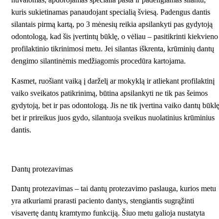
kuris sukietinamas panaudojant specialią šviesą. Padengus dantis
silantais pirmą kartą, po 3 mėnesių reikia apsilankyti pas gydytoją
odontologą, kad šis įvertintų būklę, o vėliau – pasitikrinti kiekvieno
profilaktinio tikrinimosi metu. Jei silantas iškrenta, krūminių dantų
dengimo silantinėmis medžiagomis procedūra kartojama.
Kasmet, ruošiant vaiką į darželį ar mokyklą ir atliekant profilaktinį
vaiko sveikatos patikrinimą, būtina apsilankyti ne tik pas šeimos
gydytoją, bet ir pas odontologą. Jis ne tik įvertina vaiko dantų būklę
bet ir prireikus juos gydo, silantuoja sveikus nuolatinius krūminius
dantis.
Dantų protezavimas
Dantų protezavimas – tai dantų protezavimo paslauga, kurios metu
yra atkuriami prarasti paciento dantys, stengiantis sugrąžinti
visavertę dantų kramtymo funkciją. Šiuo metu galioja nustatyta