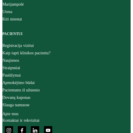
Marijampolė
Utena
Kiti miestai
PACIENTUI
Registracija vizitui
Kaip tapti klinikos pacientu?
Naujienos
Straipsniai
Pasiūlymai
Apmokėjimo būdai
Pacientams iš užsienio
Dovanų kuponas
Slauga namuose
Apie mus
Kontaktai ir rekvizitai