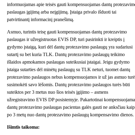
informuojamas apie teisės gauti kompensuojamas dantų protezavim
paslaugas įgijimą arba neįgijimą. Įstaiga privalo išduoti tai
patvirtinantį informacinį pranešimą.
Asmuo, turintis teisę gauti kompensuojamas dantų protezavimo
paslaugas ir užregistruotas EVIS DP, turi pasirinkti ir kreiptis į
gydymo įstaigą, kuri dėl dantų protezavimo paslaugų yra sudariusi
sutartį su bet kuria TLK. Dantų protezavimo paslaugų teikimo
išlaidos apmokamos paslaugas suteikusiai įstaigai. Jeigu gydymo
įstaiga sutarties dėl minėtų paslaugų su TLK neturi, tuomet dantų
protezavimo paslaugos nebus kompensuojamos ir už jas asmuo turė
susimokėti savo lėšomis. Dantų protezavimo paslaugos turės būti
suteiktos per 3 metus nuo šios teisės įgijimo – asmens
užregistravimo EVIS DP posistemyje. Pakartotinai kompensuojama
dantų protezavimo paslaugas pacientas galės gauti ne anksčiau kaip
po 3 metų nuo dantų protezavimo paslaugų kompensavimo dienos.
Išimtis taikoma: