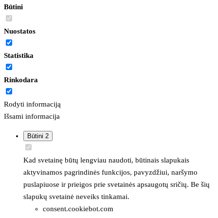
Būtini
Nuostatos
Statistika
Rinkodara
Rodyti informaciją
Išsami informacija
Būtini
2
Kad svetainę būtų lengviau naudoti, būtinais slapukais
aktyvinamos pagrindinės funkcijos, pavyzdžiui, naršymo
puslapiuose ir prieigos prie svetainės apsaugotų sričių. Be šių
slapukų svetainė neveiks tinkamai.
consent.cookiebot.com