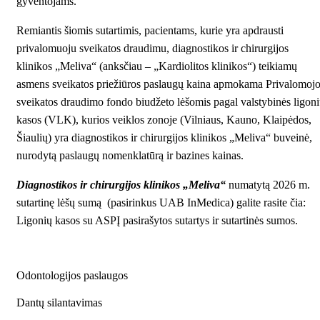
gyventojams.
Remiantis šiomis sutartimis, pacientams, kurie yra apdrausti
privalomuoju sveikatos draudimu, diagnostikos ir chirurgijos
klinikos „Meliva“ (anksčiau – „Kardiolitos klinikos“) teikiamų
asmens sveikatos priežiūros paslaugų kaina apmokama Privalomoj
sveikatos draudimo fondo biudžeto lėšomis pagal valstybinės ligon
kasos (VLK), kurios veiklos zonoje (Vilniaus, Kauno, Klaipėdos,
Šiaulių) yra diagnostikos ir chirurgijos klinikos „Meliva“ buveinė,
nurodytą paslaugų nomenklatūrą ir bazines kainas.
Diagnostikos ir chirurgijos klinikos „Meliva“
numatytą 2026 m.
sutartinę lėšų sumą (pasirinkus UAB InMedica) galite rasite čia:
Ligonių kasos su ASPĮ pasirašytos sutartys ir sutartinės sumos.
Odontologijos paslaugos
Dantų silantavimas