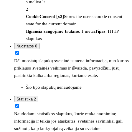
s.meliva.lt
2
CookieConsent [x2]
Stores the user's cookie consent
state for the current domain
Ilgiausia saugojimo trukmė
: 1 metai
Tipas
: HTTP
slapukas
Nuostatos
0
Dėl nuostatų slapukų svetainė įsimena informaciją, nuo kurios
priklauso svetainės veikimas ir išvaizda, pavyzdžiui, jūsų
pasirinkta kalba arba regionas, kuriame esate.
Šio tipo slapukų nenaudojame
Statistika
2
Naudodami statistikos slapukus, kurie renka anoniminę
informacija ir teikia jos ataskaitas, svetainės savininkai gali
sužinoti, kaip lankytojai sąveikauja su svetaine.