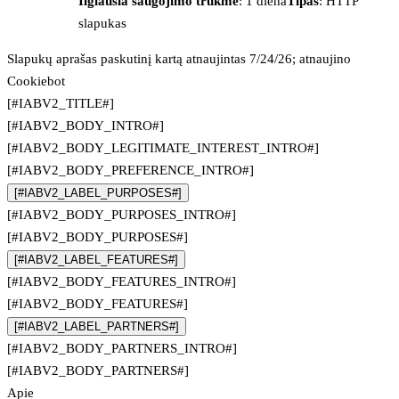
Ilgiausia saugojimo trukmė
: 1 diena
Tipas
: HTTP
slapukas
Slapukų aprašas paskutinį kartą atnaujintas 7/24/26; atnaujino
Cookiebot
[#IABV2_TITLE#]
[#IABV2_BODY_INTRO#]
[#IABV2_BODY_LEGITIMATE_INTEREST_INTRO#]
[#IABV2_BODY_PREFERENCE_INTRO#]
[#IABV2_LABEL_PURPOSES#]
[#IABV2_BODY_PURPOSES_INTRO#]
[#IABV2_BODY_PURPOSES#]
[#IABV2_LABEL_FEATURES#]
[#IABV2_BODY_FEATURES_INTRO#]
[#IABV2_BODY_FEATURES#]
[#IABV2_LABEL_PARTNERS#]
[#IABV2_BODY_PARTNERS_INTRO#]
[#IABV2_BODY_PARTNERS#]
Apie