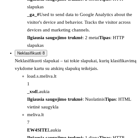
slapukas
_ga_#
Used to send data to Google Analytics about the
visitor's device and behavior. Tracks the visitor across
devices and marketing channels.
Ilgiausia saugojimo trukmė
: 2 metai
Tipas
: HTTP
slapukas
Neklasifikuoti
8
Neklasifikuoti slapukai – tai tokie slapukai, kurių klasifikavimą
vykdome kartu su atskirų slapukų teikėjais.
load.s.meliva.lt
1
_xsd
Laukia
Ilgiausia saugojimo trukmė
: Nuolatinis
Tipas
: HTML
vietinė saugykla
meliva.lt
7
EW4SITE
Laukia
Ilgiausia saugojimo trukmė
: 1 diena
Tipas
: HTTP