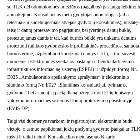
su TLK dėl odontologinės priežiūros (pagalbos) paslaugų teikimo i
apmokėjimo. Konsultacijos metu gydytojas odontologas (arba
retesniais ir sudėtingesniais atvejais gydytojų konsiliumas), nustatęs
teisę ir dantų protezavimo pagrįstumą bei įvertinęs dantų būklę,
protezuojamus dantis ir tai, kad burnos būklė yra tinkama dantims
protezuoti (atliktos gydomosios ir profilaktinės procedūros, sanuota
burnos ertmė, užplombuoti karioziniai dantys ir kt.), – turi suvesti
duomenis į Elektroninės sveikatos paslaugų ir bendradarbiavimo
infrastruktūros informacinę sistemą (ESPBI) ir užpildyti formą Nr.
E025 „Ambulatorinio apsilankymo aprašymas“ ir elektroninio
siuntimo formą Nr. E027 „Siuntimas konsultacijai, tyrimams,
gydymui“ bei asmenį tą pačią dieną užregistruoti Eilių ir atsargų
valdymo informacinės sistemos Dantų protezavimo posistemyje
(EVIS DP).
Taigi visi duomenys tvarkomi ir registruojami elektroniniu būdu
vietoje, o asmuo papildomai jokių prašymų gydymo įstaigai ar TL
rašyti ir teikti neturi. Konsultacijos metu asmuo iš karto