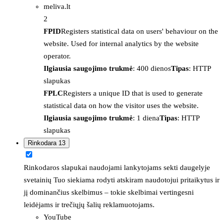
meliva.lt
2
FPID
Registers statistical data on users' behaviour on the
website. Used for internal analytics by the website
operator.
Ilgiausia saugojimo trukmė
: 400 dienos
Tipas
: HTTP
slapukas
FPLC
Registers a unique ID that is used to generate
statistical data on how the visitor uses the website.
Ilgiausia saugojimo trukmė
: 1 diena
Tipas
: HTTP
slapukas
Rinkodara
13
Rinkodaros slapukai naudojami lankytojams sekti daugelyje
svetainių Tuo siekiama rodyti atskiram naudotojui pritaikytus ir
jį dominančius skelbimus – tokie skelbimai vertingesni
leidėjams ir trečiųjų šalių reklamuotojams.
YouTube