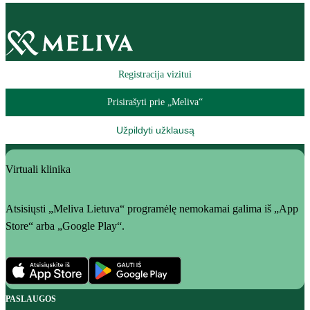
Registracija vizitui
Prisirašyti prie „Meliva“
Užpildyti užklausą
Virtuali klinika
Atsisiųsti „Meliva Lietuva“ programėlę nemokamai galima iš „App
Store“ arba „Google Play“.
PASLAUGOS