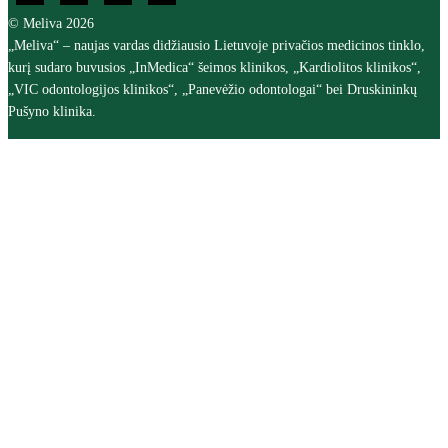
© Meliva 2026
„Meliva“ – naujas vardas didžiausio Lietuvoje privačios medicinos tinklo,
kurį sudaro buvusios „InMedica“ šeimos klinikos, „Kardiolitos klinikos“,
„VIC odontologijos klinikos“, „Panevėžio odontologai“ bei Druskininkų
Pušyno klinika.