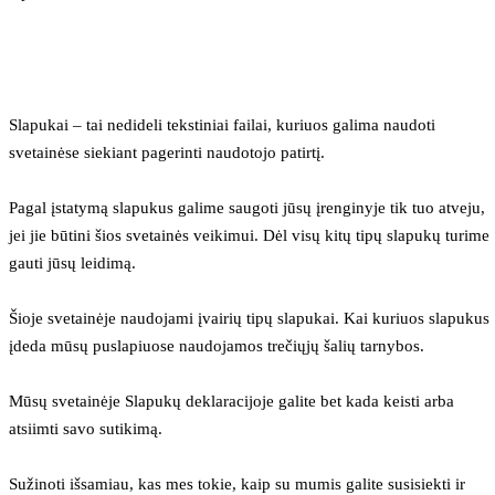
Slapukai – tai nedideli tekstiniai failai, kuriuos galima naudoti 
svetainėse siekiant pagerinti naudotojo patirtį.
Pagal įstatymą slapukus galime saugoti jūsų įrenginyje tik tuo atveju, 
jei jie būtini šios svetainės veikimui. Dėl visų kitų tipų slapukų turime 
gauti jūsų leidimą.
Šioje svetainėje naudojami įvairių tipų slapukai. Kai kuriuos slapukus 
įdeda mūsų puslapiuose naudojamos trečiųjų šalių tarnybos.
Mūsų svetainėje Slapukų deklaracijoje galite bet kada keisti arba 
atsiimti savo sutikimą.
Sužinoti išsamiau, kas mes tokie, kaip su mumis galite susisiekti ir 