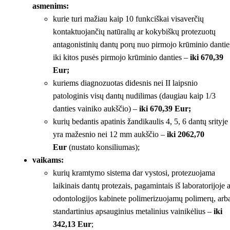
asmenims:
kurie turi mažiau kaip 10 funkciškai visaverčių
kontaktuojančių natūralių ar kokybiškų protezuotų
antagonistinių dantų porų nuo pirmojo krūminio dantie
iki kitos pusės pirmojo krūminio danties –
iki 670,39
Eur;
kuriems diagnozuotas didesnis nei II laipsnio
patologinis visų dantų nudilimas (daugiau kaip 1/3
danties vainiko aukščio) –
iki 670,39 Eur;
kurių bedantis apatinis žandikaulis 4, 5, 6 dantų srityje
yra mažesnio nei 12 mm aukščio –
iki 2062,70
Eur
(nustato konsiliumas);
vaikams:
kurių kramtymo sistema dar vystosi, protezuojama
laikinais dantų protezais, pagamintais iš laboratorijoje 
odontologijos kabinete polimerizuojamų polimerų, arb
standartinius apsauginius metalinius vainikėlius –
iki
342,13 Eur
;