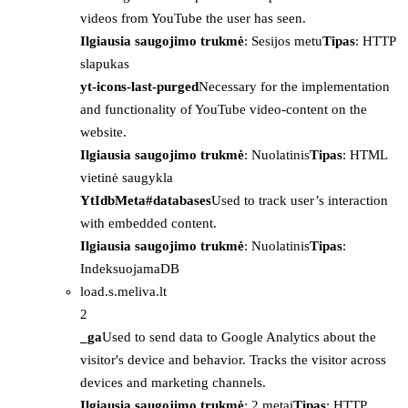
videos from YouTube the user has seen.
Ilgiausia saugojimo trukmė
: Sesijos metu
Tipas
: HTTP
slapukas
yt-icons-last-purged
Necessary for the implementation
and functionality of YouTube video-content on the
website.
Ilgiausia saugojimo trukmė
: Nuolatinis
Tipas
: HTML
vietinė saugykla
YtIdbMeta#databases
Used to track user’s interaction
with embedded content.
Ilgiausia saugojimo trukmė
: Nuolatinis
Tipas
:
IndeksuojamaDB
load.s.meliva.lt
2
_ga
Used to send data to Google Analytics about the
visitor's device and behavior. Tracks the visitor across
devices and marketing channels.
Ilgiausia saugojimo trukmė
: 2 metai
Tipas
: HTTP