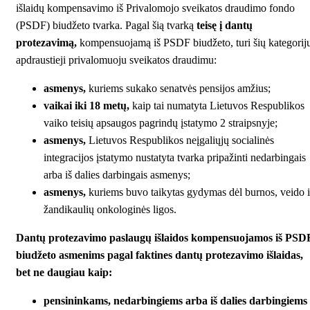
išlaidų kompensavimo iš Privalomojo sveikatos draudimo fondo
(PSDF) biudžeto tvarka. Pagal šią tvarką
teisę į dantų
protezavimą,
kompensuojamą iš PSDF biudžeto, turi šių kategorij
apdraustieji privalomuoju sveikatos draudimu:
asmenys,
kuriems sukako senatvės pensijos amžius;
vaikai iki 18 metų,
kaip tai numatyta Lietuvos Respublikos
vaiko teisių apsaugos pagrindų įstatymo 2 straipsnyje;
asmenys,
Lietuvos Respublikos neįgaliųjų socialinės
integracijos įstatymo nustatyta tvarka pripažinti nedarbingais
arba iš dalies darbingais asmenys;
asmenys,
kuriems buvo taikytas gydymas dėl burnos, veido i
žandikaulių onkologinės ligos.
Dantų protezavimo paslaugų išlaidos kompensuojamos iš PSD
biudžeto asmenims pagal faktines dantų protezavimo išlaidas,
bet ne daugiau kaip:
pensininkams, nedarbingiems arba iš dalies darbingiems