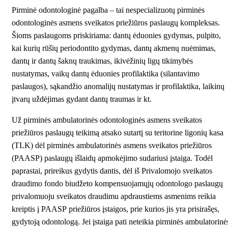
Pirminė odontologinė pagalba – tai nespecializuotų pirminės
odontologinės asmens sveikatos priežiūros paslaugų kompleksas.
Šioms paslaugoms priskiriama: dantų ėduonies gydymas, pulpito,
kai kurių rūšių periodontito gydymas, dantų akmenų nuėmimas,
dantų ir dantų šaknų traukimas, ikivėžinių ligų tikimybės
nustatymas, vaikų dantų ėduonies profilaktika (silantavimo
paslaugos), sąkandžio anomalijų nustatymas ir profilaktika, laikinų
įtvarų uždėjimas gydant dantų traumas ir kt.
Už pirminės ambulatorinės odontologinės asmens sveikatos
priežiūros paslaugų teikimą atsako sutartį su teritorine ligonių kasa
(TLK) dėl pirminės ambulatorinės asmens sveikatos priežiūros
(PAASP) paslaugų išlaidų apmokėjimo sudariusi įstaiga. Todėl
paprastai, prireikus gydytis dantis, dėl iš Privalomojo sveikatos
draudimo fondo biudžeto kompensuojamųjų odontologo paslaugų
privalomuoju sveikatos draudimu apdraustiems asmenims reikia
kreiptis į PAASP priežiūros įstaigos, prie kurios jis yra prisirašęs,
gydytoją odontologą. Jei įstaiga pati neteikia pirminės ambulatorinė