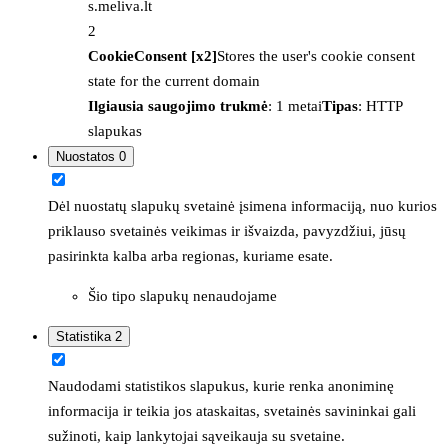
s.meliva.lt
2
CookieConsent [x2]
Stores the user's cookie consent
state for the current domain
Ilgiausia saugojimo trukmė
: 1 metai
Tipas
: HTTP
slapukas
Nuostatos
0
Dėl nuostatų slapukų svetainė įsimena informaciją, nuo kurios
priklauso svetainės veikimas ir išvaizda, pavyzdžiui, jūsų
pasirinkta kalba arba regionas, kuriame esate.
Šio tipo slapukų nenaudojame
Statistika
2
Naudodami statistikos slapukus, kurie renka anoniminę
informacija ir teikia jos ataskaitas, svetainės savininkai gali
sužinoti, kaip lankytojai sąveikauja su svetaine.