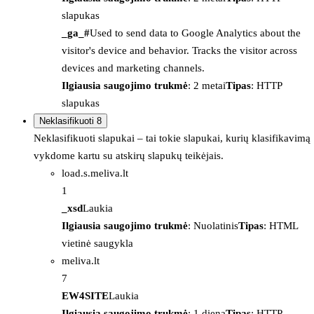
slapukas
_ga_#
Used to send data to Google Analytics about the
visitor's device and behavior. Tracks the visitor across
devices and marketing channels.
Ilgiausia saugojimo trukmė
: 2 metai
Tipas
: HTTP
slapukas
Neklasifikuoti
8
Neklasifikuoti slapukai – tai tokie slapukai, kurių klasifikavimą
vykdome kartu su atskirų slapukų teikėjais.
load.s.meliva.lt
1
_xsd
Laukia
Ilgiausia saugojimo trukmė
: Nuolatinis
Tipas
: HTML
vietinė saugykla
meliva.lt
7
EW4SITE
Laukia
Ilgiausia saugojimo trukmė
: 1 diena
Tipas
: HTTP