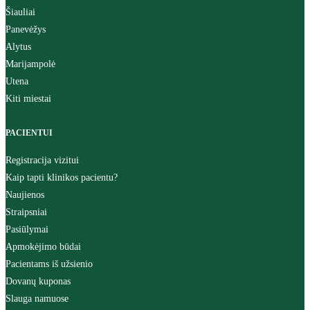
Šiauliai
Panevėžys
Alytus
Marijampolė
Utena
Kiti miestai
PACIENTUI
Registracija vizitui
Kaip tapti klinikos pacientu?
Naujienos
Straipsniai
Pasiūlymai
Apmokėjimo būdai
Pacientams iš užsienio
Dovanų kuponas
Slauga namuose