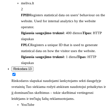
meliva.lt
2
FPID
Registers statistical data on users' behaviour on the
website. Used for internal analytics by the website
operator.
Ilgiausia saugojimo trukmė
: 400 dienos
Tipas
: HTTP
slapukas
FPLC
Registers a unique ID that is used to generate
statistical data on how the visitor uses the website.
Ilgiausia saugojimo trukmė
: 1 diena
Tipas
: HTTP
slapukas
Rinkodara
13
Rinkodaros slapukai naudojami lankytojams sekti daugelyje
svetainių Tuo siekiama rodyti atskiram naudotojui pritaikytus ir
jį dominančius skelbimus – tokie skelbimai vertingesni
leidėjams ir trečiųjų šalių reklamuotojams.
YouTube