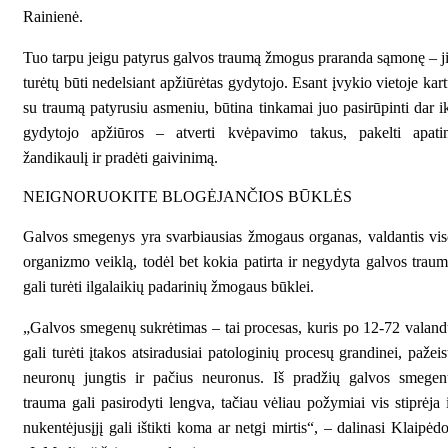
Rainienė.
Tuo tarpu jeigu patyrus galvos traumą žmogus praranda sąmonę – j
turėtų būti nedelsiant apžiūrėtas gydytojo. Esant įvykio vietoje kar
su traumą patyrusiu asmeniu, būtina tinkamai juo pasirūpinti dar i
gydytojo apžiūros – atverti kvėpavimo takus, pakelti apatin
žandikaulį ir pradėti gaivinimą.
NEIGNORUOKITE BLOGĖJANČIOS BŪKLĖS
Galvos smegenys yra svarbiausias žmogaus organas, valdantis vi
organizmo veiklą, todėl bet kokia patirta ir negydyta galvos trau
gali turėti ilgalaikių padarinių žmogaus būklei.
„Galvos smegenų sukrėtimas – tai procesas, kuris po 12-72 valan
gali turėti įtakos atsiradusiai patologinių procesų grandinei, pažeis
neuronų jungtis ir pačius neuronus. Iš pradžių galvos smegen
trauma gali pasirodyti lengva, tačiau vėliau požymiai vis stiprėja 
nukentėjusįjį gali ištikti koma ar netgi mirtis“, – dalinasi Klaipėd