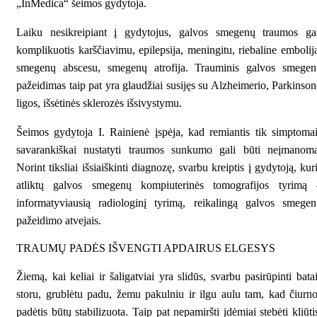
„InMedica“ šeimos gydytoja.
Laiku nesikreipiant į gydytojus, galvos smegenų traumos gal
komplikuotis karščiavimu, epilepsija, meningitu, riebaline embolij
smegenų abscesu, smegenų atrofija. Trauminis galvos smegen
pažeidimas taip pat yra glaudžiai susijęs su Alzheimerio, Parkinso
ligos, išsėtinės sklerozės išsivystymu.
Šeimos gydytoja I. Rainienė įspėja, kad remiantis tik simptoma
savarankiškai nustatyti traumos sunkumo gali būti neįmanoma
Norint tiksliai išsiaiškinti diagnozę, svarbu kreiptis į gydytoją, kur
atliktų galvos smegenų kompiuterinės tomografijos tyrimą 
informatyviausią radiologinį tyrimą, reikalingą galvos smege
pažeidimo atvejais.
TRAUMŲ PADĖS IŠVENGTI APDAIRUS ELGESYS
Žiemą, kai keliai ir šaligatviai yra slidūs, svarbu pasirūpinti bata
storu, grublėtu padu, žemu pakulniu ir ilgu aulu tam, kad čiurn
padėtis būtų stabilizuota. Taip pat nepamiršti įdėmiai stebėti kliūti