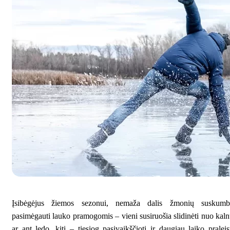
Įsibėgėjus žiemos sezonui, nemaža dalis žmonių suskumb
pasimėgauti lauko pramogomis – vieni susiruošia slidinėti nuo kal
ar ant ledo, kiti – tiesiog pasivaikščioti ir daugiau laiko praleis