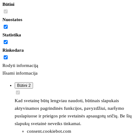
Būtini
Nuostatos
Statistika
Rinkodara
Rodyti informaciją
Išsami informacija
Būtini
2
Kad svetainę būtų lengviau naudoti, būtinais slapukais
aktyvinamos pagrindinės funkcijos, pavyzdžiui, naršymo
puslapiuose ir prieigos prie svetainės apsaugotų sričių. Be šių
slapukų svetainė neveiks tinkamai.
consent.cookiebot.com