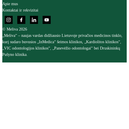
Apie mus
Kontaktai ir rekvizitai
© Meliva 2026
„Meliva“ – naujas vardas didžiausio Lietuvoje privačios medicinos tinklo,
kurį sudaro buvusios „InMedica“ šeimos klinikos, „Kardiolitos klinikos“,
„VIC odontologijos klinikos“, „Panevėžio odontologai“ bei Druskininkų
Pušyno klinika.