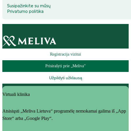
Susipažinkite su mūsų
Privatumo politika
Registracija vizitui
Prisirašyti prie „Meliva“
Užpildyti užklausą
Virtuali klinika
Atsisiųsti „Meliva Lietuva“ programėlę nemokamai galima iš „App
Store“ arba „Google Play“.