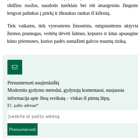
slidžius ruožus, naudotis turėklais bei eiti atsargesniu žingsni
lengvai palinkus į priekį ir ištraukus rankas iš kišenių.
Tiek vaikams, tiek vyresniems žmonėms, mėgstantiems aktyvia
žiemos pramogas, vertėtų dėvėti šalmus, kepures ir kitas apsaugin
kūno priemones, kurios padės sumažinti galvos traumų riziką.
Prenumeruoti naujienlaiškį
Modernūs gydymo metodai, gydytojų komentarai, naujausia
informacija apie Jūsų sveikatą – viskas iš pirmų lūpų.
El. pašto adresas
*
Prenumeruoti