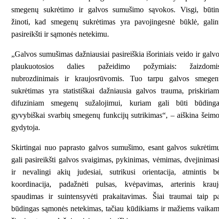
smegenų sukrėtimo ir galvos sumušimo sąvokos. Visgi, būtin
žinoti, kad smegenų sukrėtimas yra pavojingesnė būklė, galin
pasireikšti ir sąmonės netekimu.
„Galvos sumušimas dažniausiai pasireiškia išoriniais veido ir galv
plaukuotosios dalies pažeidimo požymiais: žaizdomis
nubrozdinimais ir kraujosrūvomis. Tuo tarpu galvos smegen
sukrėtimas yra statistiškai dažniausia galvos trauma, priskiria
difuziniam smegenų sužalojimui, kuriam gali būti būdinga
gyvybiškai svarbių smegenų funkcijų sutrikimas“, – aiškina šeim
gydytoja.
Skirtingai nuo paprasto galvos sumušimo, esant galvos sukrėtim
gali pasireikšti galvos svaigimas, pykinimas, vėmimas, dvejinimas
ir nevalingi akių judesiai, sutrikusi orientacija, atmintis b
koordinacija, padažnėti pulsas, kvėpavimas, arterinis krauj
spaudimas ir suintensyvėti prakaitavimas. Šiai traumai taip p
būdingas sąmonės netekimas, tačiau kūdikiams ir mažiems vaika