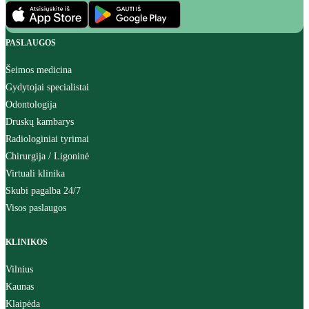
PASLAUGOS
Šeimos medicina
Gydytojai specialistai
Odontologija
Druskų kambarys
Radiologiniai tyrimai
Chirurgija / Ligoninė
Virtuali klinika
Skubi pagalba 24/7
Visos paslaugos
KLINIKOS
Vilnius
Kaunas
Klaipėda