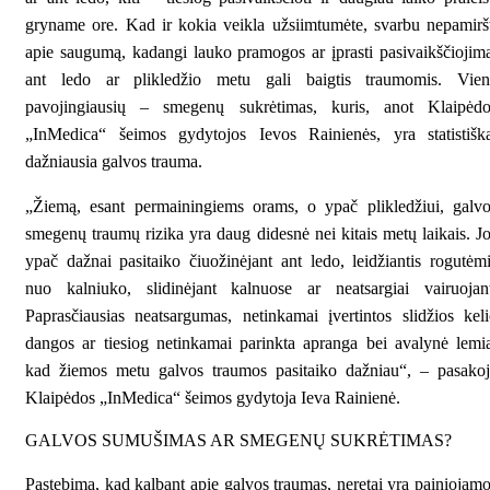
gryname ore. Kad ir kokia veikla užsiimtumėte, svarbu nepamirš
apie saugumą, kadangi lauko pramogos ar įprasti pasivaikščiojim
ant ledo ar plikledžio metu gali baigtis traumomis. Vien
pavojingiausių – smegenų sukrėtimas, kuris, anot Klaipėdo
„InMedica“ šeimos gydytojos Ievos Rainienės, yra statistiška
dažniausia galvos trauma.
„Žiemą, esant permainingiems orams, o ypač plikledžiui, galv
smegenų traumų rizika yra daug didesnė nei kitais metų laikais. J
ypač dažnai pasitaiko čiuožinėjant ant ledo, leidžiantis rogutėm
nuo kalniuko, slidinėjant kalnuose ar neatsargiai vairuojant
Paprasčiausias neatsargumas, netinkamai įvertintos slidžios kel
dangos ar tiesiog netinkamai parinkta apranga bei avalynė lemi
kad žiemos metu galvos traumos pasitaiko dažniau“, – pasakoj
Klaipėdos „InMedica“ šeimos gydytoja Ieva Rainienė.
GALVOS SUMUŠIMAS AR SMEGENŲ SUKRĖTIMAS?
Pastebima, kad kalbant apie galvos traumas, neretai yra painiojam