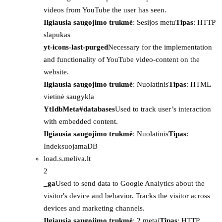
videos from YouTube the user has seen.
Ilgiausia saugojimo trukmė
: Sesijos metu
Tipas
: HTTP
slapukas
yt-icons-last-purged
Necessary for the implementation
and functionality of YouTube video-content on the
website.
Ilgiausia saugojimo trukmė
: Nuolatinis
Tipas
: HTML
vietinė saugykla
YtIdbMeta#databases
Used to track user’s interaction
with embedded content.
Ilgiausia saugojimo trukmė
: Nuolatinis
Tipas
:
IndeksuojamaDB
load.s.meliva.lt
2
_ga
Used to send data to Google Analytics about the
visitor's device and behavior. Tracks the visitor across
devices and marketing channels.
Ilgiausia saugojimo trukmė
: 2 metai
Tipas
: HTTP