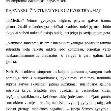
šis simptomas dažniausiai nepasireiškia.
KĄ SVARBU ŽINOTI, PATYRUS GALVOS TRAUMĄ?
„InMedica“ šeimos gydytojos teigimu, patyrus galvos traumą
pirmos 24-48 valandos yra kritiškai svarbios, todėl jų metu būti
aktyviai stebėti nukentėjusiojo būklę, net jeigu jo savijauta yra gera.
„Namuose nukentėjusiajam asmeniui reikalingas poilsis ir ramyb
sutrenktą vietą reikėtų šaldyti ledo kompresu, prireikus varto
nuskausminamuosius preparatus, o valgyti ir gerti galima kai
įprasta.
Pasireiškus tokiems simptomams kaip mieguistumas, vangumas ar
pernelyg didelis susijaudinimas, pykinimas, vėmimas, traukulia
stiprūs galvos skausmai, jutimų sutrikimai, nusilpusios galūnė
sutrikusi kalba, išsiplėtę akių vyzdžiai ar pasireiškus kitie
regėjimo sutrikimams, keistiems akių judesiams, didėjant gumb
sutrenkimo vietoje – reikėtų nedelsiant vykti į gydymo įstaigą ar
kviesti greitąją medicinos pagalbą“, – įspėja šeimos gydytoja 