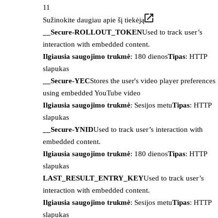
11
Sužinokite daugiau apie šį tiekėją
__Secure-ROLLOUT_TOKEN
Used to track user’s
interaction with embedded content.
Ilgiausia saugojimo trukmė
: 180 dienos
Tipas
: HTTP
slapukas
__Secure-YEC
Stores the user's video player preferences
using embedded YouTube video
Ilgiausia saugojimo trukmė
: Sesijos metu
Tipas
: HTTP
slapukas
__Secure-YNID
Used to track user’s interaction with
embedded content.
Ilgiausia saugojimo trukmė
: 180 dienos
Tipas
: HTTP
slapukas
LAST_RESULT_ENTRY_KEY
Used to track user’s
interaction with embedded content.
Ilgiausia saugojimo trukmė
: Sesijos metu
Tipas
: HTTP
slapukas