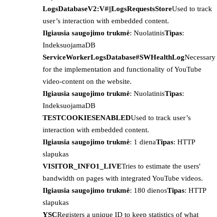
LogsDatabaseV2:V#||LogsRequestsStore
Used to track
user’s interaction with embedded content.
Ilgiausia saugojimo trukmė
: Nuolatinis
Tipas
:
IndeksuojamaDB
ServiceWorkerLogsDatabase#SWHealthLog
Necessary
for the implementation and functionality of YouTube
video-content on the website.
Ilgiausia saugojimo trukmė
: Nuolatinis
Tipas
:
IndeksuojamaDB
TESTCOOKIESENABLED
Used to track user’s
interaction with embedded content.
Ilgiausia saugojimo trukmė
: 1 diena
Tipas
: HTTP
slapukas
VISITOR_INFO1_LIVE
Tries to estimate the users'
bandwidth on pages with integrated YouTube videos.
Ilgiausia saugojimo trukmė
: 180 dienos
Tipas
: HTTP
slapukas
YSC
Registers a unique ID to keep statistics of what