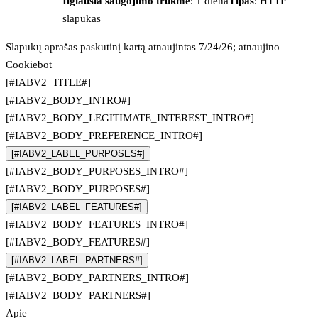
Ilgiausia saugojimo trukmė
: 1 diena
Tipas
: HTTP
slapukas
Slapukų aprašas paskutinį kartą atnaujintas 7/24/26; atnaujino
Cookiebot
[#IABV2_TITLE#]
[#IABV2_BODY_INTRO#]
[#IABV2_BODY_LEGITIMATE_INTEREST_INTRO#]
[#IABV2_BODY_PREFERENCE_INTRO#]
[#IABV2_LABEL_PURPOSES#]
[#IABV2_BODY_PURPOSES_INTRO#]
[#IABV2_BODY_PURPOSES#]
[#IABV2_LABEL_FEATURES#]
[#IABV2_BODY_FEATURES_INTRO#]
[#IABV2_BODY_FEATURES#]
[#IABV2_LABEL_PARTNERS#]
[#IABV2_BODY_PARTNERS_INTRO#]
[#IABV2_BODY_PARTNERS#]
Apie