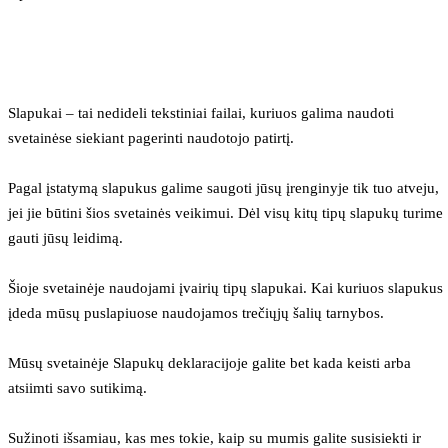
Slapukai – tai nedideli tekstiniai failai, kuriuos galima naudoti 
svetainėse siekiant pagerinti naudotojo patirtį.
Pagal įstatymą slapukus galime saugoti jūsų įrenginyje tik tuo atveju, 
jei jie būtini šios svetainės veikimui. Dėl visų kitų tipų slapukų turime 
gauti jūsų leidimą.
Šioje svetainėje naudojami įvairių tipų slapukai. Kai kuriuos slapukus 
įdeda mūsų puslapiuose naudojamos trečiųjų šalių tarnybos.
Mūsų svetainėje Slapukų deklaracijoje galite bet kada keisti arba 
atsiimti savo sutikimą.
Sužinoti išsamiau, kas mes tokie, kaip su mumis galite susisiekti ir 