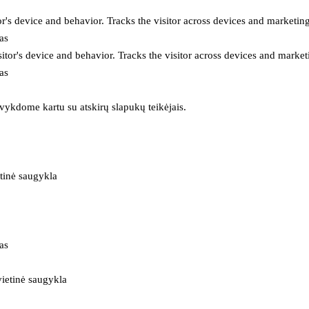
or's device and behavior. Tracks the visitor across devices and marketin
as
itor's device and behavior. Tracks the visitor across devices and market
as
 vykdome kartu su atskirų slapukų teikėjais.
tinė saugykla
as
ietinė saugykla