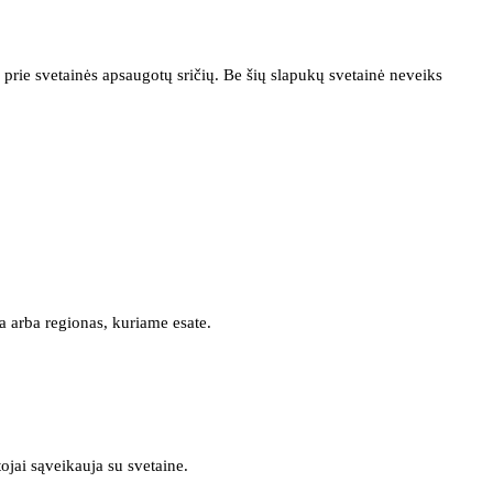
prie svetainės apsaugotų sričių. Be šių slapukų svetainė neveiks
a arba regionas, kuriame esate.
tojai sąveikauja su svetaine.