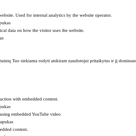
 website. Used for internal analytics by the website operator.
apukas
tical data on how the visitor uses the website.
as
inių Tuo siekiama rodyti atskiram naudotojui pritaikytus ir jį dominanči
eraction with embedded content.
apukas
es using embedded YouTube video
lapukas
bedded content.