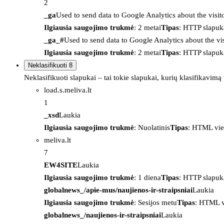
2
_ga
Used to send data to Google Analytics about the visit
Ilgiausia saugojimo trukmė
: 2 metai
Tipas
: HTTP slapuk
_ga_#
Used to send data to Google Analytics about the vis
Ilgiausia saugojimo trukmė
: 2 metai
Tipas
: HTTP slapuk
Neklasifikuoti
8
Neklasifikuoti slapukai – tai tokie slapukai, kurių klasifikavimą
load.s.meliva.lt
1
_xsd
Laukia
Ilgiausia saugojimo trukmė
: Nuolatinis
Tipas
: HTML vie
meliva.lt
7
EW4SITE
Laukia
Ilgiausia saugojimo trukmė
: 1 diena
Tipas
: HTTP slapuk
globalnews_/apie-mus/naujienos-ir-straipsniai
Laukia
Ilgiausia saugojimo trukmė
: Sesijos metu
Tipas
: HTML v
globalnews_/naujienos-ir-straipsniai
Laukia