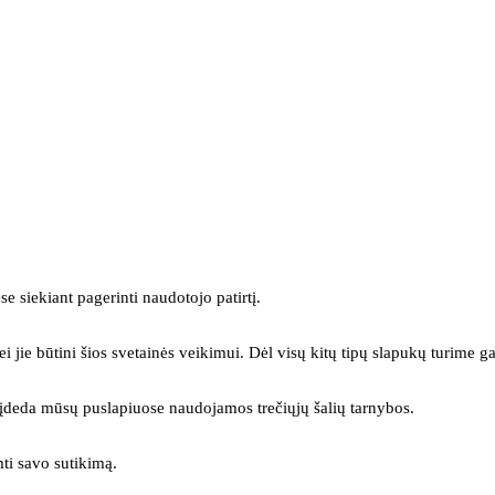
se siekiant pagerinti naudotojo patirtį.
ei jie būtini šios svetainės veikimui. Dėl visų kitų tipų slapukų turime ga
s įdeda mūsų puslapiuose naudojamos trečiųjų šalių tarnybos.
mti savo sutikimą.