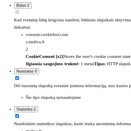
Būtini
2
Kad svetainę būtų lengviau naudoti, būtinais slapukais aktyvina
tinkamai.
consent.cookiebot.com
s.meliva.lt
2
CookieConsent [x2]
Stores the user's cookie consent stat
Ilgiausia saugojimo trukmė
: 1 metai
Tipas
: HTTP slapuk
Nuostatos
0
Dėl nuostatų slapukų svetainė įsimena informaciją, nuo kurios pr
Šio tipo slapukų nenaudojame
Statistika
2
Naudodami statistikos slapukus, kurie renka anoniminę informacija
meliva.lt