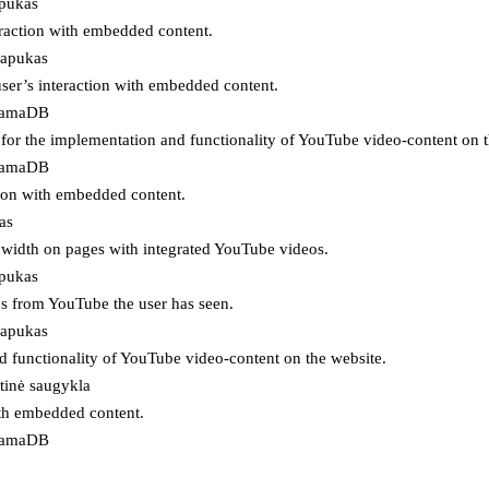
apukas
eraction with embedded content.
lapukas
user’s interaction with embedded content.
ojamaDB
for the implementation and functionality of YouTube video-content on t
ojamaDB
tion with embedded content.
as
ndwidth on pages with integrated YouTube videos.
apukas
eos from YouTube the user has seen.
lapukas
d functionality of YouTube video-content on the website.
tinė saugykla
ith embedded content.
ojamaDB