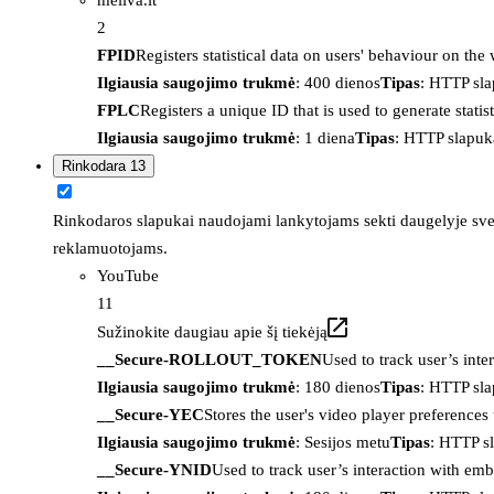
2
FPID
Registers statistical data on users' behaviour on the
Ilgiausia saugojimo trukmė
: 400 dienos
Tipas
: HTTP sl
FPLC
Registers a unique ID that is used to generate statis
Ilgiausia saugojimo trukmė
: 1 diena
Tipas
: HTTP slapuk
Rinkodara
13
Rinkodaros slapukai naudojami lankytojams sekti daugelyje sveta
reklamuotojams.
YouTube
11
Sužinokite daugiau apie šį tiekėją
__Secure-ROLLOUT_TOKEN
Used to track user’s int
Ilgiausia saugojimo trukmė
: 180 dienos
Tipas
: HTTP sl
__Secure-YEC
Stores the user's video player preferenc
Ilgiausia saugojimo trukmė
: Sesijos metu
Tipas
: HTTP s
__Secure-YNID
Used to track user’s interaction with em