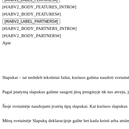
[#IABV2_BODY_FEATURES_INTRO#]
[#IABV2_BODY_FEATURES#]
[#IABV2_LABEL_PARTNERS#]
[#IABV2_BODY_PARTNERS_INTRO#]
[#IABV2_BODY_PARTNERS#]
Apie
Slapukai – tai nedideli tekstiniai failai, kuriuos galima naudoti svetainė
Pagal įstatymą slapukus galime saugoti jūsų įrenginyje tik tuo atveju, j
Šioje svetainėje naudojami įvairių tipų slapukai. Kai kuriuos slapuku
Mūsų svetainėje Slapukų deklaracijoje galite bet kada keisti arba atsii