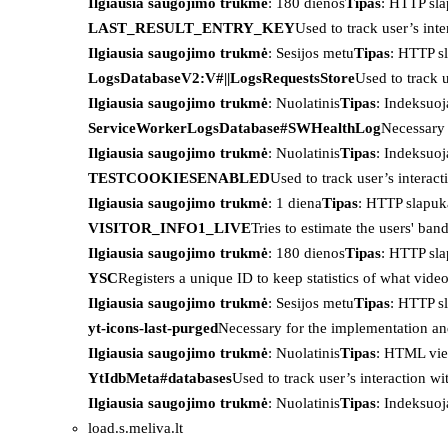
Ilgiausia saugojimo trukmė
: 180 dienos
Tipas
: HTTP sl
LAST_RESULT_ENTRY_KEY
Used to track user’s int
Ilgiausia saugojimo trukmė
: Sesijos metu
Tipas
: HTTP s
LogsDatabaseV2:V#||LogsRequestsStore
Used to track 
Ilgiausia saugojimo trukmė
: Nuolatinis
Tipas
: Indeksu
ServiceWorkerLogsDatabase#SWHealthLog
Necessary 
Ilgiausia saugojimo trukmė
: Nuolatinis
Tipas
: Indeksu
TESTCOOKIESENABLED
Used to track user’s interac
Ilgiausia saugojimo trukmė
: 1 diena
Tipas
: HTTP slapuk
VISITOR_INFO1_LIVE
Tries to estimate the users' ba
Ilgiausia saugojimo trukmė
: 180 dienos
Tipas
: HTTP sl
YSC
Registers a unique ID to keep statistics of what vid
Ilgiausia saugojimo trukmė
: Sesijos metu
Tipas
: HTTP s
yt-icons-last-purged
Necessary for the implementation an
Ilgiausia saugojimo trukmė
: Nuolatinis
Tipas
: HTML vie
YtIdbMeta#databases
Used to track user’s interaction w
Ilgiausia saugojimo trukmė
: Nuolatinis
Tipas
: Indeksu
load.s.meliva.lt