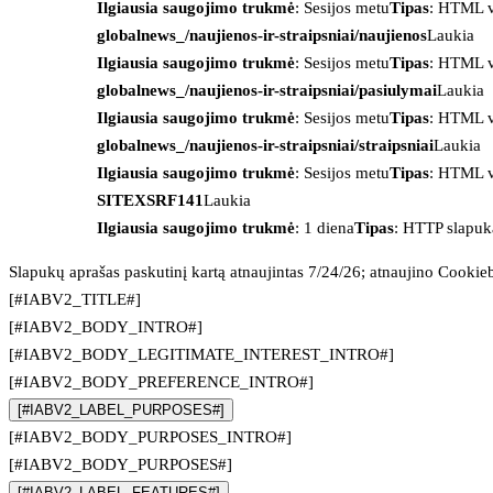
Ilgiausia saugojimo trukmė
: Sesijos metu
Tipas
: HTML v
globalnews_/naujienos-ir-straipsniai/naujienos
Laukia
Ilgiausia saugojimo trukmė
: Sesijos metu
Tipas
: HTML v
globalnews_/naujienos-ir-straipsniai/pasiulymai
Laukia
Ilgiausia saugojimo trukmė
: Sesijos metu
Tipas
: HTML v
globalnews_/naujienos-ir-straipsniai/straipsniai
Laukia
Ilgiausia saugojimo trukmė
: Sesijos metu
Tipas
: HTML v
SITEXSRF141
Laukia
Ilgiausia saugojimo trukmė
: 1 diena
Tipas
: HTTP slapuk
Slapukų aprašas paskutinį kartą atnaujintas 7/24/26; atnaujino
Cookie
[#IABV2_TITLE#]
[#IABV2_BODY_INTRO#]
[#IABV2_BODY_LEGITIMATE_INTEREST_INTRO#]
[#IABV2_BODY_PREFERENCE_INTRO#]
[#IABV2_LABEL_PURPOSES#]
[#IABV2_BODY_PURPOSES_INTRO#]
[#IABV2_BODY_PURPOSES#]
[#IABV2_LABEL_FEATURES#]