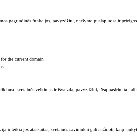
mos pagrindinės funkcijos, pavyzdžiui, naršymo puslapiuose ir prieigos 
e for the current domain
as
iklauso svetainės veikimas ir išvaizda, pavyzdžiui, jūsų pasirinkta kalb
 ir teikia jos ataskaitas, svetainės savininkai gali sužinoti, kaip lanky