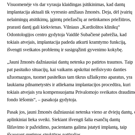
Visuomenėje vis dar vyrauja klaidingas įsitikinimas, kad dantų
implantacija aktuali tik vyresnio amžiaus žmonės. Deja, dėl įvairių
nelaimingų atsitikimų, įgimtų priežasčių ar netinkamos priežiūros,
prarasti dantį gali kiekvienas. Vilniaus „Kardiolitos klinikų“
Odontologijos centro gydytoja Vaidilė Subačienė pabrėžia, kad
tokiais atvejais, implantacija padeda atkurti kramtymo funkciją,
išvengti sveikatos problemų ir susigrąžinti gyvenimo kokybę.
„Jauni žmonės dažniausiai dantų netenka po patirtos traumos. Taip
pat pasitaiko situacijų, kai vaikams apskritai neišsivysto danties
užuomazgos, tuomet pasitelkus tam tikrus užlaikymo aparatus, yra
laukiama pilnametystės ir atliekama
implantacijos procedūra
, kuri
tokiais atvejais yra kompensuojama Privalomojo sveikatos draudim
fondo lėšomis“, – pasakoja gydytoja.
Pasak jos, jauni žmonės dažniausiai netenka vieno ar dviejų dantų, 
aplinkiniai lieka sveiki. Siekiant išvengti šalia esančių dantų
šlifavimo ir pažeidimo, pacientams galima įstatyti implantą, taip
išsaugant gretimas struktūras natūralias.