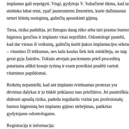
implantas gali neprigyti. Visgi, gydytoja V. Subačienė tikina, kad ta
atsitinka labai retai, ypač jaunesniems žmonėms, kurie dažniausiai
neturi lėtinių susirgimų, galinčių apsunkinti gijimą.
Tiesa, rizika padidėja, jei žmogus daug rūko arba turi prastus burno
higienos įpročius ir implanto visai neprižiūri. Odontologė pastebi,
kad dar vienas iš veiksnių, galinčių turėti įtakos implantacijos sėkm
– vitamino D trūkumas, nes tada kaulas šiek tiek minkštėja, ne taip
gerai gyja žaizdos. Tokiais atvejais pacientams prieš procedūrą
patariama atlikti kraujo tyrimą ir esant poreikiui pradėti vartoti
vitaminus papildomai.
Reikėtų nepamiršti, kad ant implanto tvirtinamas protezas yra
dėvimas dalykas ir jo būklė priklauso nuo priežiūros. Jei pasireiškia
didesnė apnašų rizika, padeda reguliarūs vizitai pas profesionalų
burnos higienistą bei implanto gijimo stebėjimas, patikėtas
gydytojams odontologams
.
Registracija ir informacija: