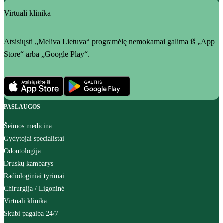
Virtuali klinika
Atsisiųsti „Meliva Lietuva“ programėlę nemokamai galima iš „App
Store“ arba „Google Play“.
PASLAUGOS
Šeimos medicina
Gydytojai specialistai
Odontologija
Druskų kambarys
Radiologiniai tyrimai
Chirurgija / Ligoninė
Virtuali klinika
Skubi pagalba 24/7