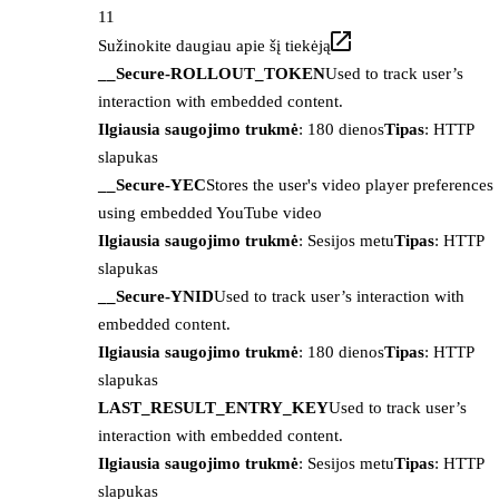
11
Sužinokite daugiau apie šį tiekėją
__Secure-ROLLOUT_TOKEN
Used to track user’s
interaction with embedded content.
Ilgiausia saugojimo trukmė
: 180 dienos
Tipas
: HTTP
slapukas
__Secure-YEC
Stores the user's video player preferences
using embedded YouTube video
Ilgiausia saugojimo trukmė
: Sesijos metu
Tipas
: HTTP
slapukas
__Secure-YNID
Used to track user’s interaction with
embedded content.
Ilgiausia saugojimo trukmė
: 180 dienos
Tipas
: HTTP
slapukas
LAST_RESULT_ENTRY_KEY
Used to track user’s
interaction with embedded content.
Ilgiausia saugojimo trukmė
: Sesijos metu
Tipas
: HTTP
slapukas