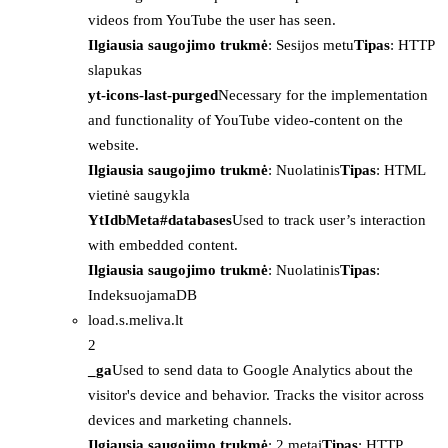
videos from YouTube the user has seen.
Ilgiausia saugojimo trukmė
: Sesijos metu
Tipas
: HTTP
slapukas
yt-icons-last-purged
Necessary for the implementation
and functionality of YouTube video-content on the
website.
Ilgiausia saugojimo trukmė
: Nuolatinis
Tipas
: HTML
vietinė saugykla
YtIdbMeta#databases
Used to track user’s interaction
with embedded content.
Ilgiausia saugojimo trukmė
: Nuolatinis
Tipas
:
IndeksuojamaDB
load.s.meliva.lt
2
_ga
Used to send data to Google Analytics about the
visitor's device and behavior. Tracks the visitor across
devices and marketing channels.
Ilgiausia saugojimo trukmė
: 2 metai
Tipas
: HTTP