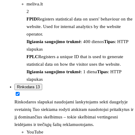
meliva.lt
2
FPID
Registers statistical data on users' behaviour on the
website. Used for internal analytics by the website
operator.
Ilgiausia saugojimo trukmė
: 400 dienos
Tipas
: HTTP
slapukas
FPLC
Registers a unique ID that is used to generate
statistical data on how the visitor uses the website.
Ilgiausia saugojimo trukmė
: 1 diena
Tipas
: HTTP
slapukas
Rinkodara
13
Rinkodaros slapukai naudojami lankytojams sekti daugelyje
svetainių Tuo siekiama rodyti atskiram naudotojui pritaikytus ir
jį dominančius skelbimus – tokie skelbimai vertingesni
leidėjams ir trečiųjų šalių reklamuotojams.
YouTube