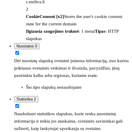
s.meliva.lt
2
CookieConsent [x2]
Stores the user's cookie consent
state for the current domain
Ilgiausia saugojimo trukmė
: 1 metai
Tipas
: HTTP
slapukas
Nuostatos
0
Dėl nuostatų slapukų svetainė įsimena informaciją, nuo kurios
priklauso svetainės veikimas ir išvaizda, pavyzdžiui, jūsų
pasirinkta kalba arba regionas, kuriame esate.
Šio tipo slapukų nenaudojame
Statistika
2
Naudodami statistikos slapukus, kurie renka anoniminę
informacija ir teikia jos ataskaitas, svetainės savininkai gali
sužinoti, kaip lankytojai sąveikauja su svetaine.