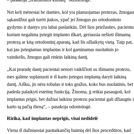
Net keli mėnesiai be danties, kol yra planuojamas protezas, žmogau
sąkandžiui gali turėti įtakos, ypač jei žmogus po ortodontinio
gydymo ir dantys yra labai paslankūs. Dėl šios priežasties, pacientui
kuriam negalima įsriegti implanto iškart, geriausia nešioti išimamą
protezą ar kitą ortodontinį aparatą, kad šis užlaikytų vietą. Taip pat,
kai jau įsriegiamas implantas ir kol gaminamas nuolatinis jo
vainikėlis, žmogus gali rinktis laikiną dantį.
„Kai praradę dantį pacientai nenori vaikščioti su išimamu protezu,
mes galime suplanuoti ir iš karto įsriegus implantą daryti laikiną
dantį. Aišku, jis nėra tobulas ir toks gražus, koks bus nuolatinis, bet
padeda palaikyti estetinę funkciją. Žinoma, jį reikia pasaugoti, kol
implantas prigis, bet dažnai laikinu protezu pacientai gali džiaugtis i
karto tą pačią dieną“, – pasakoja odontologė.
Rizika, kad implantas neprigis, visai nedidelė
Viena iš dažniausiai pasitaikančių baimių dėl šios procedūros, kad