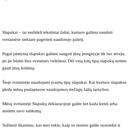
Slapukai – tai nedideli tekstiniai failai, kuriuos galima naudoti 
svetainėse siekiant pagerinti naudotojo patirtį.
Pagal įstatymą slapukus galime saugoti jūsų įrenginyje tik tuo atveju, 
jei jie būtini šios svetainės veikimui. Dėl visų kitų tipų slapukų turime 
gauti jūsų leidimą.
Šioje svetainėje naudojami įvairių tipų slapukai. Kai kuriuos slapukus 
įdeda mūsų puslapiuose naudojamos trečiųjų šalių tarnybos.
Mūsų svetainėje Slapukų deklaracijoje galite bet kada keisti arba 
atsiimti savo sutikimą.
Sužinoti išsamiau, kas mes tokie, kaip su mumis galite susisiekti ir 