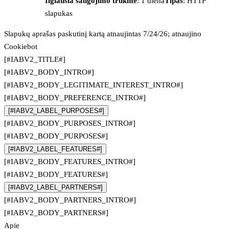
Ilgiausia saugojimo trukmė
: 1 diena
Tipas
: HTTP
slapukas
Slapukų aprašas paskutinį kartą atnaujintas 7/24/26; atnaujino
Cookiebot
[#IABV2_TITLE#]
[#IABV2_BODY_INTRO#]
[#IABV2_BODY_LEGITIMATE_INTEREST_INTRO#]
[#IABV2_BODY_PREFERENCE_INTRO#]
[#IABV2_LABEL_PURPOSES#]
[#IABV2_BODY_PURPOSES_INTRO#]
[#IABV2_BODY_PURPOSES#]
[#IABV2_LABEL_FEATURES#]
[#IABV2_BODY_FEATURES_INTRO#]
[#IABV2_BODY_FEATURES#]
[#IABV2_LABEL_PARTNERS#]
[#IABV2_BODY_PARTNERS_INTRO#]
[#IABV2_BODY_PARTNERS#]
Apie