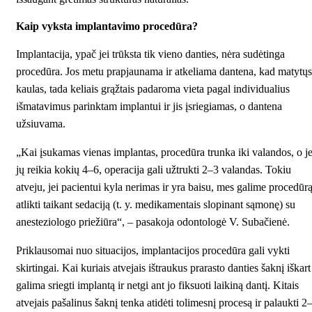
Kaip vyksta implantavimo procedūra?
Implantacija, ypač jei trūksta tik vieno danties, nėra sudėtinga
procedūra. Jos metu prapjaunama ir atkeliama dantena, kad matytųs
kaulas, tada keliais grąžtais padaroma vieta pagal individualius
išmatavimus parinktam implantui ir jis įsriegiamas, o dantena
užsiuvama.
„Kai įsukamas vienas implantas, procedūra trunka iki valandos, o je
jų reikia kokių 4–6, operacija gali užtrukti 2–3 valandas. Tokiu
atveju, jei pacientui kyla nerimas ir yra baisu, mes galime procedūr
atlikti taikant sedaciją (t. y. medikamentais slopinant sąmonę) su
anesteziologo priežiūra“, – pasakoja odontologė V. Subačienė.
Priklausomai nuo situacijos, implantacijos procedūra gali vykti
skirtingai. Kai kuriais atvejais ištraukus prarasto danties šaknį iškart
galima sriegti implantą ir netgi ant jo fiksuoti laikiną dantį. Kitais
atvejais pašalinus šaknį tenka atidėti tolimesnį procesą ir palaukti 2