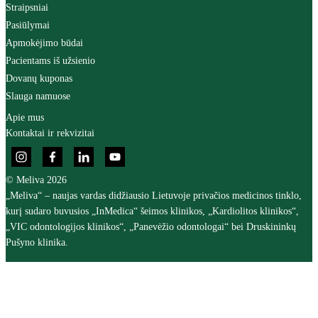
Straipsniai
Pasiūlymai
Apmokėjimo būdai
Pacientams iš užsienio
Dovanų kuponas
Slauga namuose
Apie mus
Kontaktai ir rekvizitai
© Meliva 2026
„Meliva“ – naujas vardas didžiausio Lietuvoje privačios medicinos tinklo,
kurį sudaro buvusios „InMedica“ šeimos klinikos, „Kardiolitos klinikos“,
„VIC odontologijos klinikos“, „Panevėžio odontologai“ bei Druskininkų
Pušyno klinika.