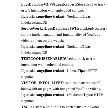
LogsDatabaseV2:V#||LogsRequestsStore
Used to track
user’s interaction with embedded content.
Ilgiausia saugojimo trukmė
: Nuolatinis
Tipas
:
IndeksuojamaDB
ServiceWorkerLogsDatabase#SWHealthLog
Necessary
for the implementation and functionality of YouTube
video-content on the website.
Ilgiausia saugojimo trukmė
: Nuolatinis
Tipas
:
IndeksuojamaDB
TESTCOOKIESENABLED
Used to track user’s
interaction with embedded content.
Ilgiausia saugojimo trukmė
: 1 diena
Tipas
: HTTP
slapukas
VISITOR_INFO1_LIVE
Tries to estimate the users'
bandwidth on pages with integrated YouTube videos.
Ilgiausia saugojimo trukmė
: 180 dienos
Tipas
: HTTP
slapukas
YSC
Registers a unique ID to keep statistics of what