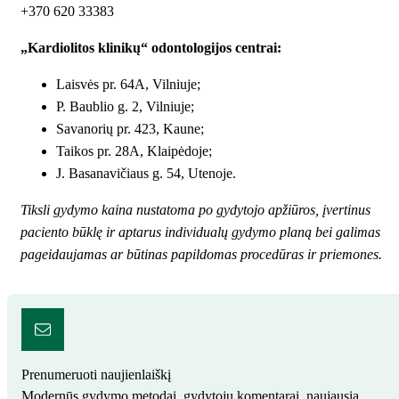
+370 620 33383
„Kardiolitos klinikų“ odontologijos centrai:
Laisvės pr. 64A, Vilniuje;
P. Baublio g. 2, Vilniuje;
Savanorių pr. 423, Kaune;
Taikos pr. 28A, Klaipėdoje;
J. Basanavičiaus g. 54, Utenoje.
Tiksli gydymo kaina nustatoma po gydytojo apžiūros, įvertinus
paciento būklę ir aptarus individualų gydymo planą bei galimas
pageidaujamas ar būtinas papildomas procedūras ir priemones.
Prenumeruoti naujienlaiškį
Modernūs gydymo metodai, gydytojų komentarai, naujausia