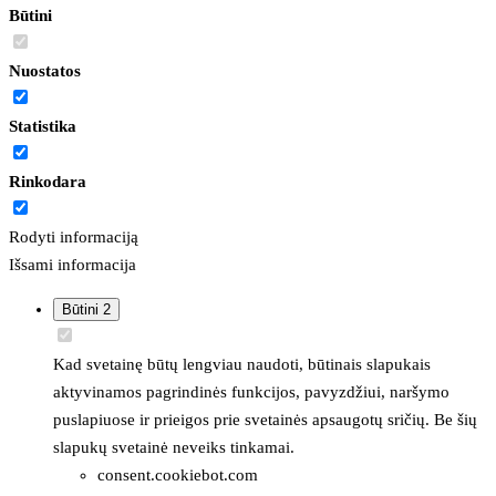
Būtini
Nuostatos
Statistika
Rinkodara
Rodyti informaciją
Išsami informacija
Būtini
2
Kad svetainę būtų lengviau naudoti, būtinais slapukais
aktyvinamos pagrindinės funkcijos, pavyzdžiui, naršymo
puslapiuose ir prieigos prie svetainės apsaugotų sričių. Be šių
slapukų svetainė neveiks tinkamai.
consent.cookiebot.com