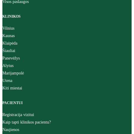
Visos paslaugos
KLINIKOS
Vilnius
Kaunas
Klaipėda
Šiauliai
Panevėžys
Alytus
Marijampolė
Utena
Kiti miestai
PACIENTUI
Registracija vizitui
Kaip tapti klinikos pacientu?
Naujienos