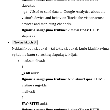
slapukas
_ga_#
Used to send data to Google Analytics about the
visitor's device and behavior. Tracks the visitor across
devices and marketing channels.
Ilgiausia saugojimo trukmė
: 2 metai
Tipas
: HTTP
slapukas
Neklasifikuoti
8
Neklasifikuoti slapukai – tai tokie slapukai, kurių klasifikavimą
vykdome kartu su atskirų slapukų teikėjais.
load.s.meliva.lt
1
_xsd
Laukia
Ilgiausia saugojimo trukmė
: Nuolatinis
Tipas
: HTML
vietinė saugykla
meliva.lt
7
EW4SITE
Laukia
Ilgiausia saugojimo trukmė
: 1 diena
Tipas
: HTTP