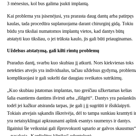
3 mėnesius, kol bus galima įsukti implantą.
Kai problema yra įsisenėjusi, yra prarasta daug dantų arba patirpęs
kaulas, tada procedūra suplanuojama darant chirurginį gidą. Tokiu
būdu yra tiksliai numatomos implantų vietos, kad dantys būtų
atstatyti kuo tiksliau, o jei trūksta kaulo, jis gali būti priauginamas.
Uždelsus atstatymą, gali kilti rimtų problemų
Praradus dantį, svarbu kuo skubiau jį atkurti. Nors kiekvienas toks
netekties atvejis yra individualus, tačiau uždelsus gydymą, problem
komplikuojasi ir gali sukelti dar daugiau sveikatos sutrikimų.
„Kuo skubiau įstatomas implantas, tuo greičiau užkertamas kelias
šalia esantiems dantims išvirsti arba „išilgėti“. Dantys yra paslankūs
todėl jei kažkur atsiranda tarpas, jie gali į jį sugriūti ir išsiklaipyti.
Tokiais atvejais sąkandis iškreivėja, dėl to tampa sunkiau kramtyti i
yra netaisyklingai apkraunami aplink esantys raumenys ir dantys.
Ilgainiui šie veiksniai gali išprovokuoti sąnario ar galvos skausmus“
– pasakoja
„Kardiolitos klinikų“ odontologė
.