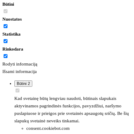
Būtini
Nuostatos
Statistika
Rinkodara
Rodyti informaciją
Išsami informacija
Būtini
2
Kad svetainę būtų lengviau naudoti, būtinais slapukais
aktyvinamos pagrindinės funkcijos, pavyzdžiui, naršymo
puslapiuose ir prieigos prie svetainės apsaugotų sričių. Be šių
slapukų svetainė neveiks tinkamai.
consent.cookiebot.com