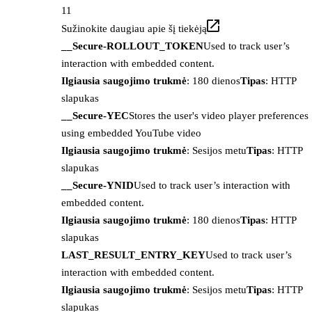
11
Sužinokite daugiau apie šį tiekėją
__Secure-ROLLOUT_TOKEN
Used to track user’s
interaction with embedded content.
Ilgiausia saugojimo trukmė
: 180 dienos
Tipas
: HTTP
slapukas
__Secure-YEC
Stores the user's video player preferences
using embedded YouTube video
Ilgiausia saugojimo trukmė
: Sesijos metu
Tipas
: HTTP
slapukas
__Secure-YNID
Used to track user’s interaction with
embedded content.
Ilgiausia saugojimo trukmė
: 180 dienos
Tipas
: HTTP
slapukas
LAST_RESULT_ENTRY_KEY
Used to track user’s
interaction with embedded content.
Ilgiausia saugojimo trukmė
: Sesijos metu
Tipas
: HTTP
slapukas