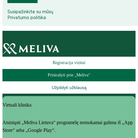
Susipažinkite su mūsų
Privatumo politika
Registracija vizitui
Prisirašyti prie „Meliva“
Užpildyti užklausą
Virtuali klinika
Atsisiųsti „Meliva Lietuva“ programėlę nemokamai galima iš „App
Store“ arba „Google Play“.