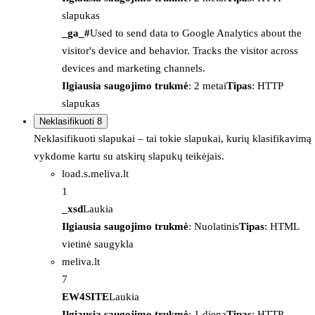
slapukas
_ga_#
Used to send data to Google Analytics about the
visitor's device and behavior. Tracks the visitor across
devices and marketing channels.
Ilgiausia saugojimo trukmė
: 2 metai
Tipas
: HTTP
slapukas
Neklasifikuoti
8
Neklasifikuoti slapukai – tai tokie slapukai, kurių klasifikavimą
vykdome kartu su atskirų slapukų teikėjais.
load.s.meliva.lt
1
_xsd
Laukia
Ilgiausia saugojimo trukmė
: Nuolatinis
Tipas
: HTML
vietinė saugykla
meliva.lt
7
EW4SITE
Laukia
Ilgiausia saugojimo trukmė
: 1 diena
Tipas
: HTTP