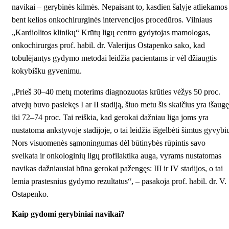
navikai – gerybinės kilmės. Nepaisant to, kasdien šalyje atliekamos
bent kelios onkochirurginės intervencijos procedūros. Vilniaus
„Kardiolitos klinikų“ Krūtų ligų centro gydytojas mamologas,
onkochirurgas prof. habil. dr. Valerijus Ostapenko sako, kad
tobulėjantys gydymo metodai leidžia pacientams ir vėl džiaugtis
kokybišku gyvenimu.
„Prieš 30–40 metų moterims diagnozuotas krūties vėžys 50 proc.
atvejų buvo pasiekęs I ar II stadiją, šiuo metu šis skaičius yra išaug
iki 72–74 proc. Tai reiškia, kad gerokai dažniau liga joms yra
nustatoma ankstyvoje stadijoje, o tai leidžia išgelbėti šimtus gyvybi
Nors visuomenės sąmoningumas dėl būtinybės rūpintis savo
sveikata ir onkologinių ligų profilaktika auga, vyrams nustatomas
navikas dažniausiai būna gerokai pažengęs: III ir IV stadijos, o tai
lemia prastesnius gydymo rezultatus“, – pasakoja prof. habil. dr. V.
Ostapenko.
Kaip gydomi gerybiniai navikai?