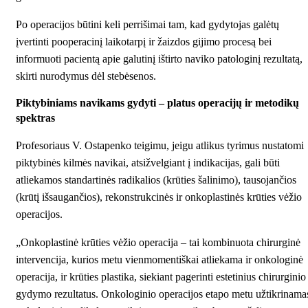
Po operacijos būtini keli perrišimai tam, kad gydytojas galėtų
įvertinti pooperacinį laikotarpį ir žaizdos gijimo procesą bei
informuoti pacientą apie galutinį ištirto naviko patologinį rezultatą,
skirti nurodymus dėl stebėsenos.
Piktybiniams navikams gydyti – platus operacijų ir metodikų
spektras
Profesoriaus V. Ostapenko teigimu, jeigu atlikus tyrimus nustatomi
piktybinės kilmės navikai, atsižvelgiant į indikacijas, gali būti
atliekamos standartinės radikalios (krūties šalinimo), tausojančios
(krūtį išsaugančios), rekonstrukcinės ir onkoplastinės krūties vėžio
operacijos.
„Onkoplastinė krūties vėžio operacija – tai kombinuota chirurginė
intervencija, kurios metu vienmomentiškai atliekama ir onkologinė
operacija, ir krūties plastika, siekiant pagerinti estetinius chirurginio
gydymo rezultatus. Onkologinio operacijos etapo metu užtikrinama