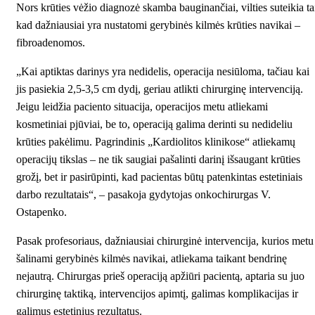
Nors krūties vėžio diagnozė skamba bauginančiai, vilties suteikia ta
kad dažniausiai yra nustatomi gerybinės kilmės krūties navikai –
fibroadenomos.
„Kai aptiktas darinys yra nedidelis, operacija nesiūloma, tačiau kai
jis pasiekia 2,5-3,5 cm dydį, geriau atlikti chirurginę intervenciją.
Jeigu leidžia paciento situacija, operacijos metu atliekami
kosmetiniai pjūviai, be to, operaciją galima derinti su nedideliu
krūties pakėlimu. Pagrindinis „Kardiolitos klinikose“ atliekamų
operacijų tikslas – ne tik saugiai pašalinti darinį išsaugant krūties
grožį, bet ir pasirūpinti, kad pacientas būtų patenkintas estetiniais
darbo rezultatais“, – pasakoja gydytojas onkochirurgas V.
Ostapenko.
Pasak profesoriaus, dažniausiai chirurginė intervencija, kurios metu
šalinami gerybinės kilmės navikai, atliekama taikant bendrinę
nejautrą. Chirurgas prieš operaciją apžiūri pacientą, aptaria su juo
chirurginę taktiką, intervencijos apimtį, galimas komplikacijas ir
galimus estetinius rezultatus.