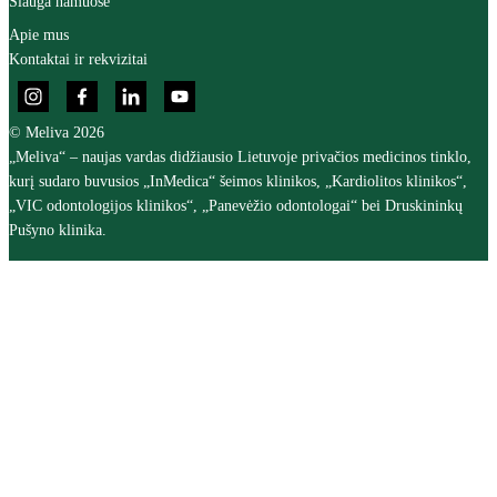
Slauga namuose
Apie mus
Kontaktai ir rekvizitai
© Meliva 2026
„Meliva“ – naujas vardas didžiausio Lietuvoje privačios medicinos tinklo,
kurį sudaro buvusios „InMedica“ šeimos klinikos, „Kardiolitos klinikos“,
„VIC odontologijos klinikos“, „Panevėžio odontologai“ bei Druskininkų
Pušyno klinika.