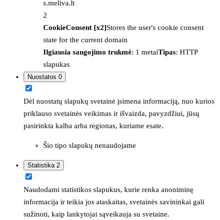
s.meliva.lt
2
CookieConsent [x2]
Stores the user's cookie consent
state for the current domain
Ilgiausia saugojimo trukmė
: 1 metai
Tipas
: HTTP
slapukas
Nuostatos
0
Dėl nuostatų slapukų svetainė įsimena informaciją, nuo kurios
priklauso svetainės veikimas ir išvaizda, pavyzdžiui, jūsų
pasirinkta kalba arba regionas, kuriame esate.
Šio tipo slapukų nenaudojame
Statistika
2
Naudodami statistikos slapukus, kurie renka anoniminę
informacija ir teikia jos ataskaitas, svetainės savininkai gali
sužinoti, kaip lankytojai sąveikauja su svetaine.