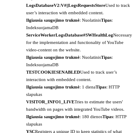
LogsDatabaseV2:V#||LogsRequestsStore
Used to track
user’s interaction with embedded content.
Ilgiausia saugojimo trukmė
: Nuolatinis
Tipas
:
IndeksuojamaDB
ServiceWorkerLogsDatabase#SWHealthLog
Necessary
for the implementation and functionality of YouTube
video-content on the website.
Ilgiausia saugojimo trukmė
: Nuolatinis
Tipas
:
IndeksuojamaDB
TESTCOOKIESENABLED
Used to track user’s
interaction with embedded content.
Ilgiausia saugojimo trukmė
: 1 diena
Tipas
: HTTP
slapukas
VISITOR_INFO1_LIVE
Tries to estimate the users'
bandwidth on pages with integrated YouTube videos.
Ilgiausia saugojimo trukmė
: 180 dienos
Tipas
: HTTP
slapukas
YSC
Registers a unique ID to keep statistics of what