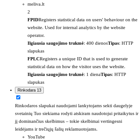
meliva.lt
2
FPID
Registers statistical data on users' behaviour on the
website. Used for internal analytics by the website
operator.
Ilgiausia saugojimo trukmė
: 400 dienos
Tipas
: HTTP
slapukas
FPLC
Registers a unique ID that is used to generate
statistical data on how the visitor uses the website.
Ilgiausia saugojimo trukmė
: 1 diena
Tipas
: HTTP
slapukas
Rinkodara
13
Rinkodaros slapukai naudojami lankytojams sekti daugelyje
svetainių Tuo siekiama rodyti atskiram naudotojui pritaikytus ir
jį dominančius skelbimus – tokie skelbimai vertingesni
leidėjams ir trečiųjų šalių reklamuotojams.
YouTube