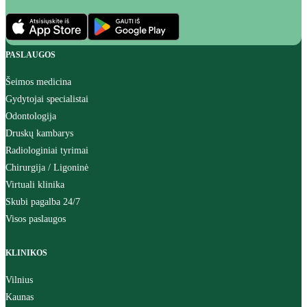
PASLAUGOS
Šeimos medicina
Gydytojai specialistai
Odontologija
Druskų kambarys
Radiologiniai tyrimai
Chirurgija / Ligoninė
Virtuali klinika
Skubi pagalba 24/7
Visos paslaugos
KLINIKOS
Vilnius
Kaunas