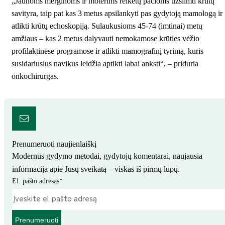
„Jaunoms merginoms ir moterims reikėtų pačioms užsiimti krūtų
savityra, taip pat kas 3 metus apsilankyti pas gydytoją mamologą ir
atlikti krūtų echoskopiją. Sulaukusioms 45-74 (imtinai) metų
amžiaus – kas 2 metus dalyvauti nemokamose krūties vėžio
profilaktinėse programose ir atlikti mamografinį tyrimą, kuris
susidariusius navikus leidžia aptikti labai anksti“, – priduria
onkochirurgas.
Prenumeruoti naujienlaiškį
Modernūs gydymo metodai, gydytojų komentarai, naujausia
informacija apie Jūsų sveikatą – viskas iš pirmų lūpų.
El. pašto adresas
*
Prenumeruoti