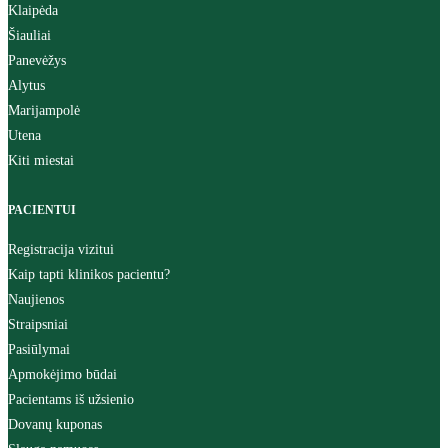
Klaipėda
Šiauliai
Panevėžys
Alytus
Marijampolė
Utena
Kiti miestai
PACIENTUI
Registracija vizitui
Kaip tapti klinikos pacientu?
Naujienos
Straipsniai
Pasiūlymai
Apmokėjimo būdai
Pacientams iš užsienio
Dovanų kuponas