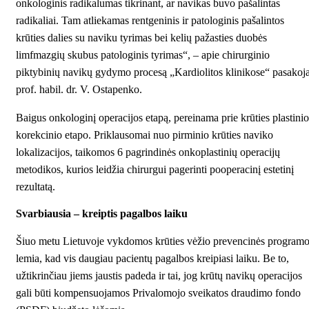
onkologinis radikalumas tikrinant, ar navikas buvo pašalintas
radikaliai. Tam atliekamas rentgeninis ir patologinis pašalintos
krūties dalies su naviku tyrimas bei kelių pažasties duobės
limfmazgių skubus patologinis tyrimas“, – apie chirurginio
piktybinių navikų gydymo procesą „Kardiolitos klinikose“ pasakoj
prof. habil. dr. V. Ostapenko.
Baigus onkologinį operacijos etapą, pereinama prie krūties plastinio
korekcinio etapo. Priklausomai nuo pirminio krūties naviko
lokalizacijos, taikomos 6 pagrindinės onkoplastinių operacijų
metodikos, kurios leidžia chirurgui pagerinti pooperacinį estetinį
rezultatą.
Svarbiausia – kreiptis pagalbos laiku
Šiuo metu Lietuvoje vykdomos krūties vėžio prevencinės program
lemia, kad vis daugiau pacientų pagalbos kreipiasi laiku. Be to,
užtikrinčiau jiems jaustis padeda ir tai, jog krūtų navikų operacijos
gali būti kompensuojamos Privalomojo sveikatos draudimo fondo