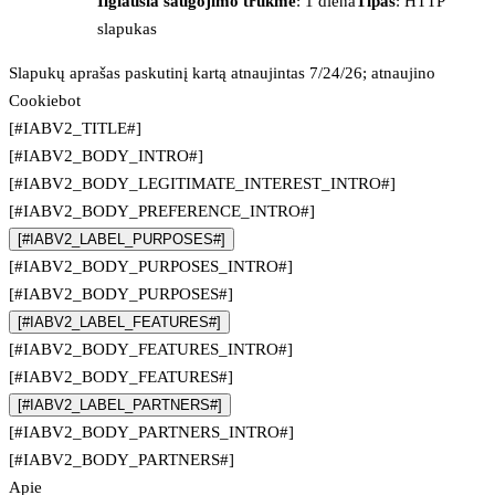
Ilgiausia saugojimo trukmė
: 1 diena
Tipas
: HTTP
slapukas
Slapukų aprašas paskutinį kartą atnaujintas 7/24/26; atnaujino
Cookiebot
[#IABV2_TITLE#]
[#IABV2_BODY_INTRO#]
[#IABV2_BODY_LEGITIMATE_INTEREST_INTRO#]
[#IABV2_BODY_PREFERENCE_INTRO#]
[#IABV2_LABEL_PURPOSES#]
[#IABV2_BODY_PURPOSES_INTRO#]
[#IABV2_BODY_PURPOSES#]
[#IABV2_LABEL_FEATURES#]
[#IABV2_BODY_FEATURES_INTRO#]
[#IABV2_BODY_FEATURES#]
[#IABV2_LABEL_PARTNERS#]
[#IABV2_BODY_PARTNERS_INTRO#]
[#IABV2_BODY_PARTNERS#]
Apie