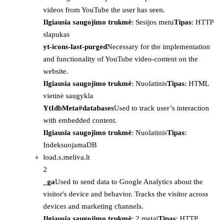
videos from YouTube the user has seen.
Ilgiausia saugojimo trukmė
: Sesijos metu
Tipas
: HTTP
slapukas
yt-icons-last-purged
Necessary for the implementation
and functionality of YouTube video-content on the
website.
Ilgiausia saugojimo trukmė
: Nuolatinis
Tipas
: HTML
vietinė saugykla
YtIdbMeta#databases
Used to track user’s interaction
with embedded content.
Ilgiausia saugojimo trukmė
: Nuolatinis
Tipas
:
IndeksuojamaDB
load.s.meliva.lt
2
_ga
Used to send data to Google Analytics about the
visitor's device and behavior. Tracks the visitor across
devices and marketing channels.
Ilgiausia saugojimo trukmė
: 2 metai
Tipas
: HTTP