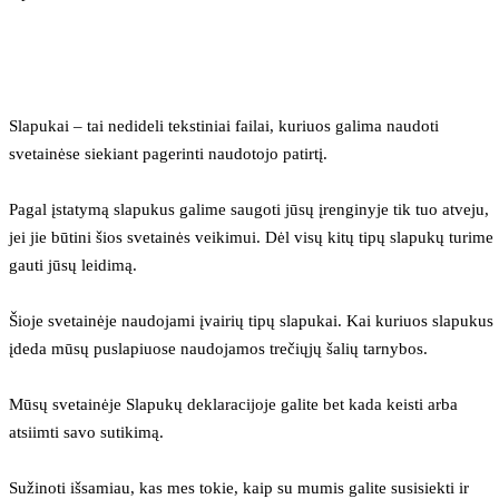
Slapukai – tai nedideli tekstiniai failai, kuriuos galima naudoti 
svetainėse siekiant pagerinti naudotojo patirtį.
Pagal įstatymą slapukus galime saugoti jūsų įrenginyje tik tuo atveju, 
jei jie būtini šios svetainės veikimui. Dėl visų kitų tipų slapukų turime 
gauti jūsų leidimą.
Šioje svetainėje naudojami įvairių tipų slapukai. Kai kuriuos slapukus 
įdeda mūsų puslapiuose naudojamos trečiųjų šalių tarnybos.
Mūsų svetainėje Slapukų deklaracijoje galite bet kada keisti arba 
atsiimti savo sutikimą.
Sužinoti išsamiau, kas mes tokie, kaip su mumis galite susisiekti ir 