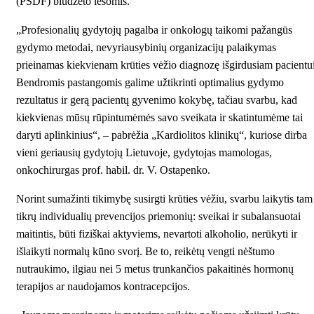
(PSDF) biudžeto lėšomis.
„Profesionalių gydytojų pagalba ir onkologų taikomi pažangūs
gydymo metodai, nevyriausybinių organizacijų palaikymas
prieinamas kiekvienam krūties vėžio diagnozę išgirdusiam pacientui
Bendromis pastangomis galime užtikrinti optimalius gydymo
rezultatus ir gerą pacientų gyvenimo kokybę, tačiau svarbu, kad
kiekvienas mūsų rūpintumėmės savo sveikata ir skatintumėme tai
daryti aplinkinius“, – pabrėžia „Kardiolitos klinikų“, kuriose dirba
vieni geriausių gydytojų Lietuvoje, gydytojas mamologas,
onkochirurgas prof. habil. dr. V. Ostapenko.
Norint sumažinti tikimybę susirgti krūties vėžiu, svarbu laikytis tam
tikrų individualių prevencijos priemonių: sveikai ir subalansuotai
maitintis, būti fiziškai aktyviems, nevartoti alkoholio, nerūkyti ir
išlaikyti normalų kūno svorį. Be to, reikėtų vengti nėštumo
nutraukimo, ilgiau nei 5 metus trunkančios pakaitinės hormonų
terapijos ar naudojamos kontracepcijos.