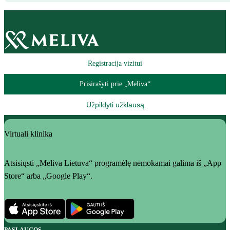
Registracija vizitui
Prisirašyti prie „Meliva“
Užpildyti užklausą
Virtuali klinika
Atsisiųsti „Meliva Lietuva“ programėlę nemokamai galima iš „App
Store“ arba „Google Play“.