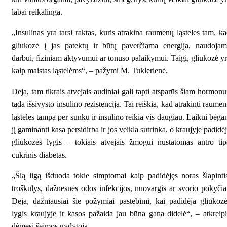
labai reikalinga.
„Insulinas yra tarsi raktas, kuris atrakina raumenų ląsteles tam, k
gliukozė į jas patektų ir būtų paverčiama energija, naudojam
darbui, fiziniam aktyvumui ar tonuso palaikymui. Taigi, gliukozė y
kaip maistas ląstelėms“, – pažymi M. Tuklerienė.
Deja, tam tikrais atvejais audiniai gali tapti atsparūs šiam hormonu
tada išsivysto insulino rezistencija. Tai reiškia, kad atrakinti raume
ląsteles tampa per sunku ir insulino reikia vis daugiau. Laikui bėga
jį gaminanti kasa persidirba ir jos veikla sutrinka, o kraujyje padidė
gliukozės lygis – tokiais atvejais žmogui nustatomas antro ti
cukrinis diabetas.
„Šią ligą išduoda tokie simptomai kaip padidėjęs noras šlapinti
troškulys, dažnesnės odos infekcijos, nuovargis ar svorio pokyčia
Deja, dažniausiai šie požymiai pastebimi, kai padidėja gliukoz
lygis kraujyje ir kasos pažaida jau būna gana didelė“, – atkreip
dėmesį šeimos gydytoja.