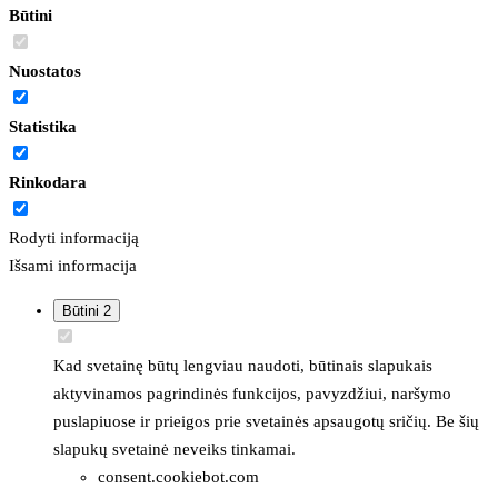
Būtini
Nuostatos
Statistika
Rinkodara
Rodyti informaciją
Išsami informacija
Būtini
2
Kad svetainę būtų lengviau naudoti, būtinais slapukais
aktyvinamos pagrindinės funkcijos, pavyzdžiui, naršymo
puslapiuose ir prieigos prie svetainės apsaugotų sričių. Be šių
slapukų svetainė neveiks tinkamai.
consent.cookiebot.com