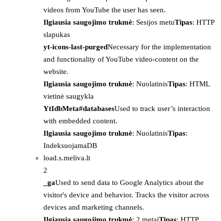
videos from YouTube the user has seen.
Ilgiausia saugojimo trukmė
: Sesijos metu
Tipas
: HTTP
slapukas
yt-icons-last-purged
Necessary for the implementation
and functionality of YouTube video-content on the
website.
Ilgiausia saugojimo trukmė
: Nuolatinis
Tipas
: HTML
vietinė saugykla
YtIdbMeta#databases
Used to track user’s interaction
with embedded content.
Ilgiausia saugojimo trukmė
: Nuolatinis
Tipas
:
IndeksuojamaDB
load.s.meliva.lt
2
_ga
Used to send data to Google Analytics about the
visitor's device and behavior. Tracks the visitor across
devices and marketing channels.
Ilgiausia saugojimo trukmė
: 2 metai
Tipas
: HTTP