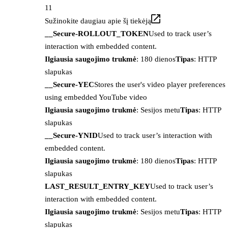
11
Sužinokite daugiau apie šį tiekėją
__Secure-ROLLOUT_TOKEN
Used to track user’s
interaction with embedded content.
Ilgiausia saugojimo trukmė
: 180 dienos
Tipas
: HTTP
slapukas
__Secure-YEC
Stores the user's video player preferences
using embedded YouTube video
Ilgiausia saugojimo trukmė
: Sesijos metu
Tipas
: HTTP
slapukas
__Secure-YNID
Used to track user’s interaction with
embedded content.
Ilgiausia saugojimo trukmė
: 180 dienos
Tipas
: HTTP
slapukas
LAST_RESULT_ENTRY_KEY
Used to track user’s
interaction with embedded content.
Ilgiausia saugojimo trukmė
: Sesijos metu
Tipas
: HTTP
slapukas