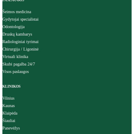
PASLAUGOS
Šeimos medicina
Gydytojai specialistai
Odontologija
Druskų kambarys
Radiologiniai tyrimai
Chirurgija / Ligoninė
Virtuali klinika
Skubi pagalba 24/7
Visos paslaugos
KLINIKOS
Vilnius
Kaunas
Klaipėda
Šiauliai
Panevėžys