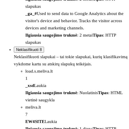
slapukas
_ga_#
Used to send data to Google Analytics about the
visitor's device and behavior. Tracks the visitor across
devices and marketing channels.
Ilgiausia saugojimo trukmė
: 2 metai
Tipas
: HTTP
slapukas
Neklasifikuoti
8
Neklasifikuoti slapukai – tai tokie slapukai, kurių klasifikavimą
vykdome kartu su atskirų slapukų teikėjais.
load.s.meliva.lt
1
_xsd
Laukia
Ilgiausia saugojimo trukmė
: Nuolatinis
Tipas
: HTML
vietinė saugykla
meliva.lt
7
EW4SITE
Laukia
Ilgiausia saugojimo trukmė
: 1 diena
Tipas
: HTTP