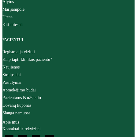
Alytus
Marijampolė
Utena
Kiti miestai
PACIENTUI
Registracija vizitui
Kaip tapti klinikos pacientu?
Naujienos
Straipsniai
Pasiūlymai
Apmokėjimo būdai
Pacientams iš užsienio
Dovanų kuponas
Slauga namuose
Apie mus
Kontaktai ir rekvizitai