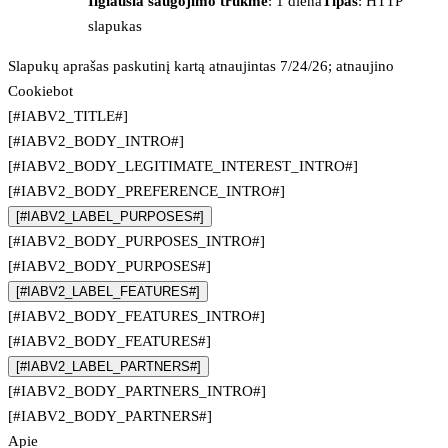
Ilgiausia saugojimo trukmė
: 1 diena
Tipas
: HTTP
slapukas
Slapukų aprašas paskutinį kartą atnaujintas 7/24/26; atnaujino
Cookiebot
[#IABV2_TITLE#]
[#IABV2_BODY_INTRO#]
[#IABV2_BODY_LEGITIMATE_INTEREST_INTRO#]
[#IABV2_BODY_PREFERENCE_INTRO#]
[#IABV2_LABEL_PURPOSES#]
[#IABV2_BODY_PURPOSES_INTRO#]
[#IABV2_BODY_PURPOSES#]
[#IABV2_LABEL_FEATURES#]
[#IABV2_BODY_FEATURES_INTRO#]
[#IABV2_BODY_FEATURES#]
[#IABV2_LABEL_PARTNERS#]
[#IABV2_BODY_PARTNERS_INTRO#]
[#IABV2_BODY_PARTNERS#]
Apie