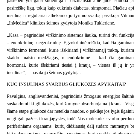
pastebėti yra gana sudėtinga ir dažniausiai apie juos išduoda j
pasireiškę ligų, tokių kaip cukrinis diabetas, simptomai. Plačiau ap
insuliną ir reguliariai atliekamo jo tyrimo svarbą pasakoja Vilnia
„InMedica“ klinikos šeimos gydytoja Monika Tuklerienė.
„Kasa – pagrindinė virškinimo sistemos liauka, turinti dvi funkcij
– endokrininę ir egzokrininę. Egzokrininė reiškia, kad čia gamina
virškinimo fermentai, kurie išskiriami į virškinamąjį traktą, kuria
skaido maisto medžiagas, o endokrininė – kad čia gaminam
hormonai, kurie išskiriami tiesiai į kraują – vienas iš jų ir y
insulinas“, – pasakoja šeimos gydytoja.
KUO INSULINAS SVARBUS GLIUKOZĖS APYKAITAI?
Pavalgius, angliavandeniai, pagrindinis žmogaus energijos šaltini
suskaidomi iki gliukozės, kuri žarnyne absorbuojama į kraują. Visg
šiame etape gliukozė dar neteikia naudos, o pakilęs jos lygis ilgaini
netgi gali pažeisti kraujagysles, todėl šias molekules svarbu perduo
periferiniams organams, kurių didžiausią dalį sudaro raumenys b
kiti vidaus organai, pavyzdžiui, smegenys, kurių veiklai gliukozė y