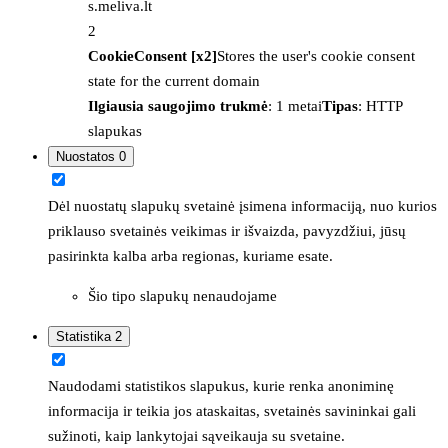
s.meliva.lt
2
CookieConsent [x2]
Stores the user's cookie consent
state for the current domain
Ilgiausia saugojimo trukmė
: 1 metai
Tipas
: HTTP
slapukas
Nuostatos
0
Dėl nuostatų slapukų svetainė įsimena informaciją, nuo kurios
priklauso svetainės veikimas ir išvaizda, pavyzdžiui, jūsų
pasirinkta kalba arba regionas, kuriame esate.
Šio tipo slapukų nenaudojame
Statistika
2
Naudodami statistikos slapukus, kurie renka anoniminę
informacija ir teikia jos ataskaitas, svetainės savininkai gali
sužinoti, kaip lankytojai sąveikauja su svetaine.