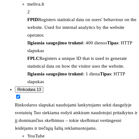
meliva.lt
2
FPID
Registers statistical data on users' behaviour on the
website. Used for internal analytics by the website
operator.
Ilgiausia saugojimo trukmė
: 400 dienos
Tipas
: HTTP
slapukas
FPLC
Registers a unique ID that is used to generate
statistical data on how the visitor uses the website.
Ilgiausia saugojimo trukmė
: 1 diena
Tipas
: HTTP
slapukas
Rinkodara
13
Rinkodaros slapukai naudojami lankytojams sekti daugelyje
svetainių Tuo siekiama rodyti atskiram naudotojui pritaikytus ir
jį dominančius skelbimus – tokie skelbimai vertingesni
leidėjams ir trečiųjų šalių reklamuotojams.
YouTube