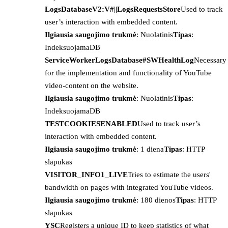
LogsDatabaseV2:V#||LogsRequestsStore
Used to track
user’s interaction with embedded content.
Ilgiausia saugojimo trukmė
: Nuolatinis
Tipas
:
IndeksuojamaDB
ServiceWorkerLogsDatabase#SWHealthLog
Necessary
for the implementation and functionality of YouTube
video-content on the website.
Ilgiausia saugojimo trukmė
: Nuolatinis
Tipas
:
IndeksuojamaDB
TESTCOOKIESENABLED
Used to track user’s
interaction with embedded content.
Ilgiausia saugojimo trukmė
: 1 diena
Tipas
: HTTP
slapukas
VISITOR_INFO1_LIVE
Tries to estimate the users'
bandwidth on pages with integrated YouTube videos.
Ilgiausia saugojimo trukmė
: 180 dienos
Tipas
: HTTP
slapukas
YSC
Registers a unique ID to keep statistics of what