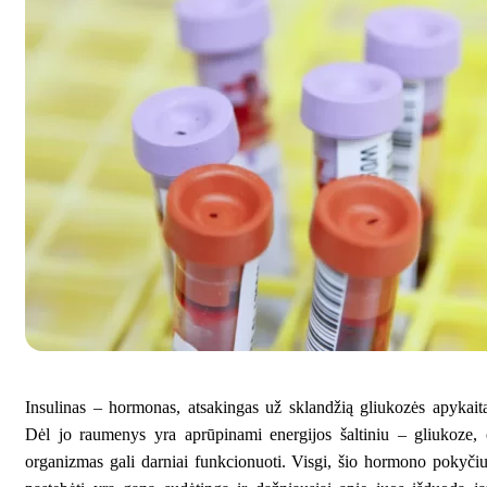
Insulinas – hormonas, atsakingas už sklandžią gliukozės apykait
Dėl jo raumenys yra aprūpinami energijos šaltiniu – gliukoze,
organizmas gali darniai funkcionuoti. Visgi, šio hormono pokyči