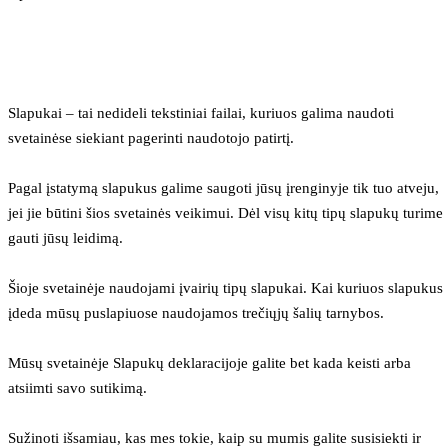
Slapukai – tai nedideli tekstiniai failai, kuriuos galima naudoti 
svetainėse siekiant pagerinti naudotojo patirtį.
Pagal įstatymą slapukus galime saugoti jūsų įrenginyje tik tuo atveju, 
jei jie būtini šios svetainės veikimui. Dėl visų kitų tipų slapukų turime 
gauti jūsų leidimą.
Šioje svetainėje naudojami įvairių tipų slapukai. Kai kuriuos slapukus 
įdeda mūsų puslapiuose naudojamos trečiųjų šalių tarnybos.
Mūsų svetainėje Slapukų deklaracijoje galite bet kada keisti arba 
atsiimti savo sutikimą.
Sužinoti išsamiau, kas mes tokie, kaip su mumis galite susisiekti ir 