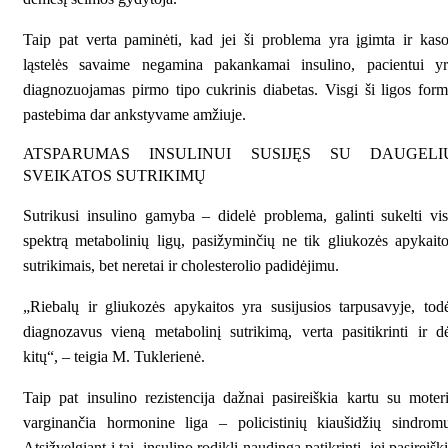
Taip pat verta paminėti, kad jei ši problema yra įgimta ir kas
ląstelės savaime negamina pakankamai insulino, pacientui yr
diagnozuojamas pirmo tipo cukrinis diabetas. Visgi ši ligos for
pastebima dar ankstyvame amžiuje.
ATSPARUMAS INSULINUI SUSIJĘS SU DAUGELI
SVEIKATOS SUTRIKIMŲ
Sutrikusi insulino gamyba – didelė problema, galinti sukelti vi
spektrą metabolinių ligų, pasižyminčių ne tik gliukozės apykait
sutrikimais, bet neretai ir cholesterolio padidėjimu.
„Riebalų ir gliukozės apykaitos yra susijusios tarpusavyje, tod
diagnozavus vieną metabolinį sutrikimą, verta pasitikrinti ir d
kitų“, – teigia M. Tuklerienė.
Taip pat insulino rezistencija dažnai pasireiškia kartu su moter
varginančia hormonine liga – policistinių kiaušidžių sindrom
Atsižvelgiant į tai, insulino rodiklį naudinga patikrinti, jei pasireišk