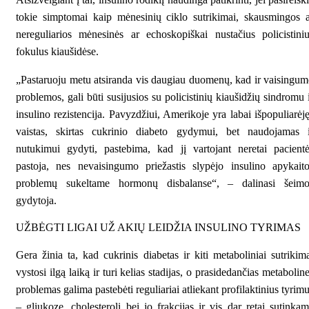
tokie simptomai kaip mėnesinių ciklo sutrikimai, skausmingos 
nereguliarios mėnesinės ar echoskopiškai nustačius policistini
fokulus kiaušidėse.
„Pastaruoju metu atsiranda vis daugiau duomenų, kad ir vaisingu
problemos, gali būti susijusios su policistinių kiaušidžių sindromu 
insulino rezistencija. Pavyzdžiui, Amerikoje yra labai išpopuliarėj
vaistas, skirtas cukrinio diabeto gydymui, bet naudojamas i
nutukimui gydyti, pastebima, kad jį vartojant neretai pacient
pastoja, nes nevaisingumo priežastis slypėjo insulino apykait
problemų sukeltame hormonų disbalanse“, – dalinasi šeimo
gydytoja.
UŽBĖGTI LIGAI UŽ AKIŲ LEIDŽIA INSULINO TYRIMAS
Gera žinia ta, kad cukrinis diabetas ir kiti metaboliniai sutrikim
vystosi ilgą laiką ir turi kelias stadijas, o prasidedančias metabolin
problemas galima pastebėti reguliariai atliekant profilaktinius tyrim
– gliukozę, cholesterolį bei jo frakcijas ir vis dar retai sutinka