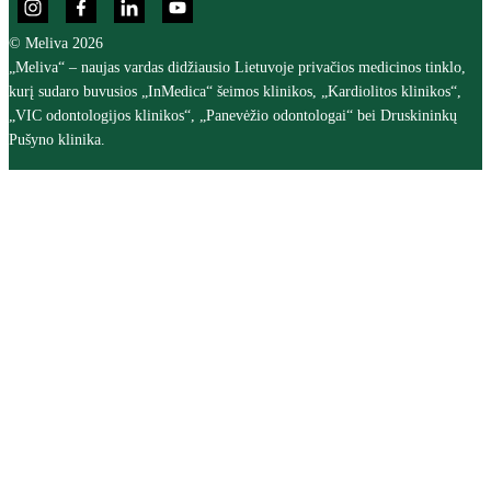
© Meliva 2026
„Meliva“ – naujas vardas didžiausio Lietuvoje privačios medicinos tinklo,
kurį sudaro buvusios „InMedica“ šeimos klinikos, „Kardiolitos klinikos“,
„VIC odontologijos klinikos“, „Panevėžio odontologai“ bei Druskininkų
Pušyno klinika.