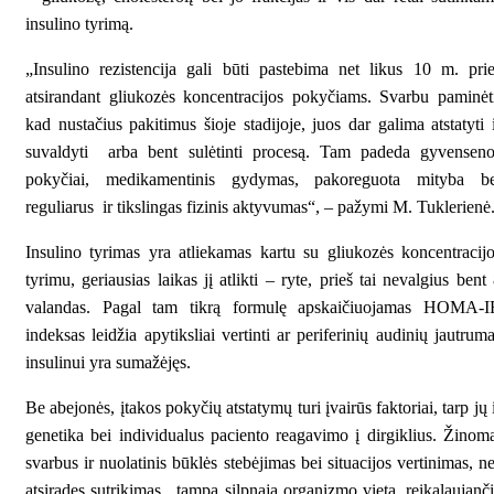
insulino tyrimą.
„Insulino rezistencija gali būti pastebima net likus 10 m. pri
atsirandant gliukozės koncentracijos pokyčiams. Svarbu paminėt
kad nustačius pakitimus šioje stadijoje, juos dar galima atstatyti 
suvaldyti arba bent sulėtinti procesą. Tam padeda gyvenseno
pokyčiai, medikamentinis gydymas, pakoreguota mityba be
reguliarus ir tikslingas fizinis aktyvumas“, – pažymi M. Tuklerienė
Insulino tyrimas yra atliekamas kartu su gliukozės koncentracij
tyrimu, geriausias laikas jį atlikti – ryte, prieš tai nevalgius bent
valandas. Pagal tam tikrą formulę apskaičiuojamas HOMA-I
indeksas leidžia apytiksliai vertinti ar periferinių audinių jautrum
insulinui yra sumažėjęs.
Be abejonės, įtakos pokyčių atstatymų turi įvairūs faktoriai, tarp jų 
genetika bei individualus paciento reagavimo į dirgiklius. Žinom
svarbus ir nuolatinis būklės stebėjimas bei situacijos vertinimas, n
atsiradęs sutrikimas, tampa silpnąja organizmo vieta, reikalaujanč