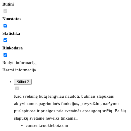
Būtini
Nuostatos
Statistika
Rinkodara
Rodyti informaciją
Išsami informacija
Būtini
2
Kad svetainę būtų lengviau naudoti, būtinais slapukais
aktyvinamos pagrindinės funkcijos, pavyzdžiui, naršymo
puslapiuose ir prieigos prie svetainės apsaugotų sričių. Be šių
slapukų svetainė neveiks tinkamai.
consent.cookiebot.com