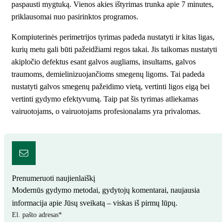
paspausti mygtuką. Vienos akies ištyrimas trunka apie 7 minutes,
priklausomai nuo pasirinktos programos.
Kompiuterinės perimetrijos tyrimas padeda nustatyti ir kitas ligas,
kurių metu gali būti pažeidžiami regos takai. Jis taikomas nustatyti
akipločio defektus esant galvos augliams, insultams, galvos
traumoms, demielinizuojančioms smegenų ligoms. Tai padeda
nustatyti galvos smegenų pažeidimo vietą, vertinti ligos eigą bei
vertinti gydymo efektyvumą. Taip pat šis tyrimas atliekamas
vairuotojams, o vairuotojams profesionalams yra privalomas.
Prenumeruoti naujienlaiškį
Modernūs gydymo metodai, gydytojų komentarai, naujausia
informacija apie Jūsų sveikatą – viskas iš pirmų lūpų.
El. pašto adresas
*