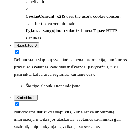
s.meliva.lt
2
CookieConsent [x2]
Stores the user's cookie consent
state for the current domain
Ilgiausia saugojimo trukmė
: 1 metai
Tipas
: HTTP
slapukas
Nuostatos
0
Dėl nuostatų slapukų svetainė įsimena informaciją, nuo kurios
priklauso svetainės veikimas ir išvaizda, pavyzdžiui, jūsų
pasirinkta kalba arba regionas, kuriame esate.
Šio tipo slapukų nenaudojame
Statistika
2
Naudodami statistikos slapukus, kurie renka anoniminę
informacija ir teikia jos ataskaitas, svetainės savininkai gali
sužinoti, kaip lankytojai sąveikauja su svetaine.