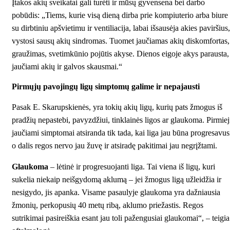
Įtakos akių sveikatai gali turėti ir mūsų gyvensena bei darbo
pobūdis: „Tiems, kurie visą dieną dirba prie kompiuterio arba biure
su dirbtiniu apšvietimu ir ventiliacija, labai išsausėja akies paviršius,
vystosi sausų akių sindromas. Tuomet jaučiamas akių diskomfortas,
graužimas, svetimkūnio pojūtis akyse. Dienos eigoje akys parausta,
jaučiami akių ir galvos skausmai.“
Pirmųjų pavojingų ligų simptomų galime ir nepajausti
Pasak E. Skarupskienės, yra tokių akių ligų, kurių pats žmogus iš
pradžių nepastebi, pavyzdžiui, tinklainės ligos ar glaukoma. Pirmiej
jaučiami simptomai atsiranda tik tada, kai liga jau būna progresavus
o dalis regos nervo jau žuvę ir atsiradę pakitimai jau negrįžtami.
Glaukoma
– lėtinė ir progresuojanti liga. Tai viena iš ligų, kuri
sukelia niekaip neišgydomą aklumą – jei žmogus ligą užleidžia ir
nesigydo, jis apanka. Visame pasaulyje glaukoma yra dažniausia
žmonių, perkopusių 40 metų ribą, aklumo priežastis. Regos
sutrikimai pasireiškia esant jau toli pažengusiai glaukomai“, – teigia