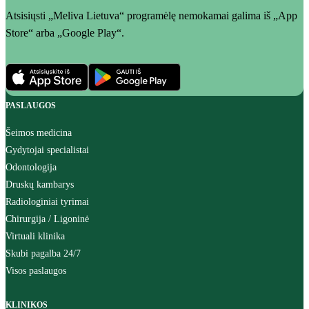
Atsisiųsti „Meliva Lietuva“ programėlę nemokamai galima iš „App
Store“ arba „Google Play“.
PASLAUGOS
Šeimos medicina
Gydytojai specialistai
Odontologija
Druskų kambarys
Radiologiniai tyrimai
Chirurgija / Ligoninė
Virtuali klinika
Skubi pagalba 24/7
Visos paslaugos
KLINIKOS