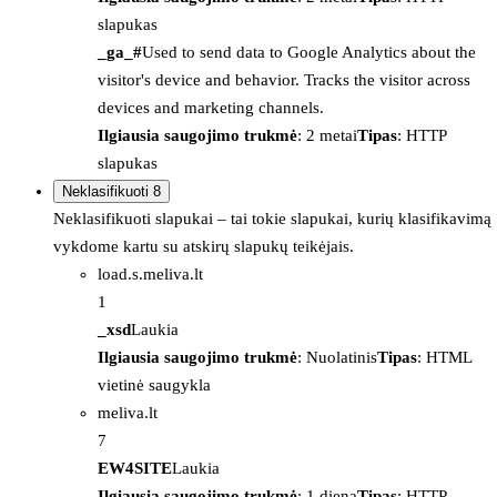
slapukas
_ga_#
Used to send data to Google Analytics about the
visitor's device and behavior. Tracks the visitor across
devices and marketing channels.
Ilgiausia saugojimo trukmė
: 2 metai
Tipas
: HTTP
slapukas
Neklasifikuoti
8
Neklasifikuoti slapukai – tai tokie slapukai, kurių klasifikavimą
vykdome kartu su atskirų slapukų teikėjais.
load.s.meliva.lt
1
_xsd
Laukia
Ilgiausia saugojimo trukmė
: Nuolatinis
Tipas
: HTML
vietinė saugykla
meliva.lt
7
EW4SITE
Laukia
Ilgiausia saugojimo trukmė
: 1 diena
Tipas
: HTTP