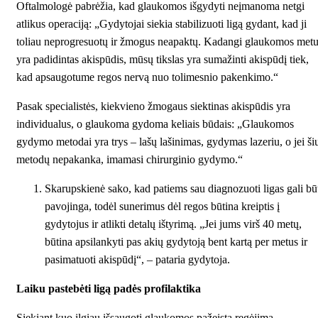
Oftalmologė pabrėžia, kad glaukomos išgydyti neįmanoma netgi
atlikus operaciją: „Gydytojai siekia stabilizuoti ligą gydant, kad ji
toliau neprogresuotų ir žmogus neapaktų. Kadangi glaukomos met
yra padidintas akispūdis, mūsų tikslas yra sumažinti akispūdį tiek,
kad apsaugotume regos nervą nuo tolimesnio pakenkimo.“
Pasak specialistės, kiekvieno žmogaus siektinas akispūdis yra
individualus, o glaukoma gydoma keliais būdais: „Glaukomos
gydymo metodai yra trys – lašų lašinimas, gydymas lazeriu, o jei ši
metodų nepakanka, imamasi chirurginio gydymo.“
Skarupskienė sako, kad patiems sau diagnozuoti ligas gali bū
pavojinga, todėl sunerimus dėl regos būtina kreiptis į
gydytojus ir atlikti detalų ištyrimą. „Jei jums virš 40 metų,
būtina apsilankyti pas akių gydytoją bent kartą per metus ir
pasimatuoti akispūdį“, – pataria gydytoja.
Laiku pastebėti ligą padės profilaktika
Siekiant kuo ilgiau išsaugoti glaukomos pažeistą regėjimą,