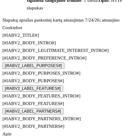
Ilgiausia saugojimo trukmė
: 1 diena
Tipas
: HTTP
slapukas
Slapukų aprašas paskutinį kartą atnaujintas 7/24/26; atnaujino
Cookiebot
[#IABV2_TITLE#]
[#IABV2_BODY_INTRO#]
[#IABV2_BODY_LEGITIMATE_INTEREST_INTRO#]
[#IABV2_BODY_PREFERENCE_INTRO#]
[#IABV2_LABEL_PURPOSES#]
[#IABV2_BODY_PURPOSES_INTRO#]
[#IABV2_BODY_PURPOSES#]
[#IABV2_LABEL_FEATURES#]
[#IABV2_BODY_FEATURES_INTRO#]
[#IABV2_BODY_FEATURES#]
[#IABV2_LABEL_PARTNERS#]
[#IABV2_BODY_PARTNERS_INTRO#]
[#IABV2_BODY_PARTNERS#]
Apie