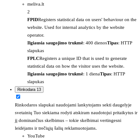
meliva.lt
2
FPID
Registers statistical data on users' behaviour on the
website. Used for internal analytics by the website
operator.
Ilgiausia saugojimo trukmė
: 400 dienos
Tipas
: HTTP
slapukas
FPLC
Registers a unique ID that is used to generate
statistical data on how the visitor uses the website.
Ilgiausia saugojimo trukmė
: 1 diena
Tipas
: HTTP
slapukas
Rinkodara
13
Rinkodaros slapukai naudojami lankytojams sekti daugelyje
svetainių Tuo siekiama rodyti atskiram naudotojui pritaikytus ir
jį dominančius skelbimus – tokie skelbimai vertingesni
leidėjams ir trečiųjų šalių reklamuotojams.
YouTube