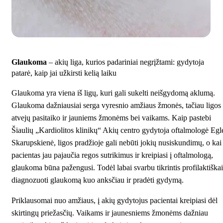
Glaukoma
– akių liga, kurios padariniai negrįžtami: gydytoja
patarė, kaip jai užkirsti kelią laiku
Glaukoma yra viena iš ligų, kuri gali sukelti neišgydomą aklumą.
Glaukoma dažniausiai serga vyresnio amžiaus žmonės, tačiau ligos
atvejų pasitaiko ir jauniems žmonėms bei vaikams. Kaip pastebi
Šiaulių „Kardiolitos klinikų“ Akių centro gydytoja oftalmologė Egl
Skarupskienė, ligos pradžioje gali nebūti jokių nusiskundimų, o kai
pacientas jau pajaučia regos sutrikimus ir kreipiasi į oftalmologą,
glaukoma būna pažengusi. Todėl labai svarbu tikrintis profilaktiškai
diagnozuoti glaukomą kuo anksčiau ir pradėti gydymą.
Priklausomai nuo amžiaus, į akių gydytojus pacientai kreipiasi dėl
skirtingų priežasčių. Vaikams ir jaunesniems žmonėms dažniau