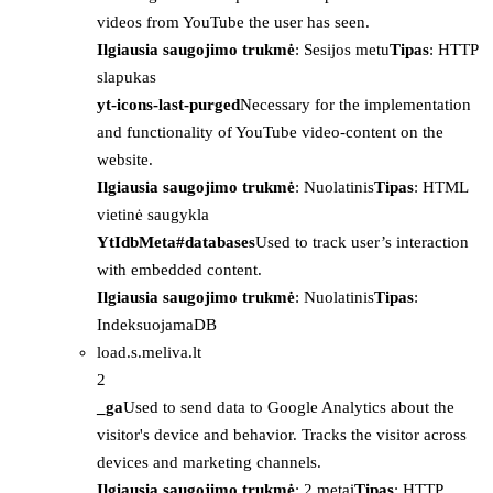
videos from YouTube the user has seen.
Ilgiausia saugojimo trukmė
: Sesijos metu
Tipas
: HTTP
slapukas
yt-icons-last-purged
Necessary for the implementation
and functionality of YouTube video-content on the
website.
Ilgiausia saugojimo trukmė
: Nuolatinis
Tipas
: HTML
vietinė saugykla
YtIdbMeta#databases
Used to track user’s interaction
with embedded content.
Ilgiausia saugojimo trukmė
: Nuolatinis
Tipas
:
IndeksuojamaDB
load.s.meliva.lt
2
_ga
Used to send data to Google Analytics about the
visitor's device and behavior. Tracks the visitor across
devices and marketing channels.
Ilgiausia saugojimo trukmė
: 2 metai
Tipas
: HTTP