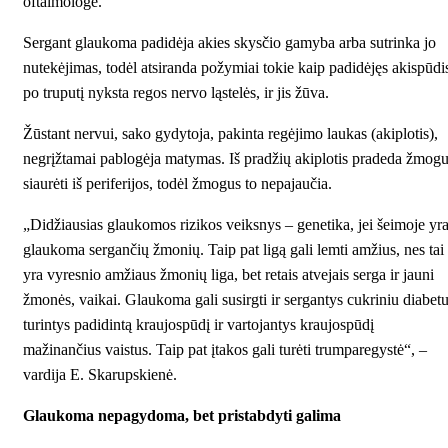
oftalmologė.
Sergant glaukoma padidėja akies skysčio gamyba arba sutrinka jo
nutekėjimas, todėl atsiranda požymiai tokie kaip padidėjęs akispūdi
po truputį nyksta regos nervo ląstelės, ir jis žūva.
Žūstant nervui, sako gydytoja, pakinta regėjimo laukas (akiplotis),
negrįžtamai pablogėja matymas. Iš pradžių akiplotis pradeda žmogu
siaurėti iš periferijos, todėl žmogus to nepajaučia.
„Didžiausias glaukomos rizikos veiksnys – genetika, jei šeimoje yr
glaukoma sergančių žmonių. Taip pat ligą gali lemti amžius, nes tai
yra vyresnio amžiaus žmonių liga, bet retais atvejais serga ir jauni
žmonės, vaikai. Glaukoma gali susirgti ir sergantys cukriniu diabetu
turintys padidintą kraujospūdį ir vartojantys kraujospūdį
mažinančius vaistus. Taip pat įtakos gali turėti trumparegystė“, –
vardija E. Skarupskienė.
Glaukoma nepagydoma, bet pristabdyti galima