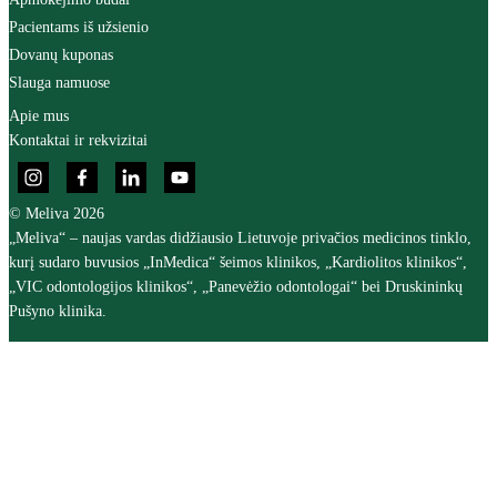
Pacientams iš užsienio
Dovanų kuponas
Slauga namuose
Apie mus
Kontaktai ir rekvizitai
© Meliva 2026
„Meliva“ – naujas vardas didžiausio Lietuvoje privačios medicinos tinklo,
kurį sudaro buvusios „InMedica“ šeimos klinikos, „Kardiolitos klinikos“,
„VIC odontologijos klinikos“, „Panevėžio odontologai“ bei Druskininkų
Pušyno klinika.