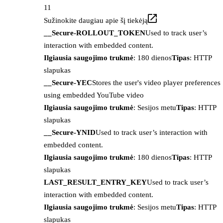
11
Sužinokite daugiau apie šį tiekėją
__Secure-ROLLOUT_TOKEN
Used to track user’s
interaction with embedded content.
Ilgiausia saugojimo trukmė
: 180 dienos
Tipas
: HTTP
slapukas
__Secure-YEC
Stores the user's video player preferences
using embedded YouTube video
Ilgiausia saugojimo trukmė
: Sesijos metu
Tipas
: HTTP
slapukas
__Secure-YNID
Used to track user’s interaction with
embedded content.
Ilgiausia saugojimo trukmė
: 180 dienos
Tipas
: HTTP
slapukas
LAST_RESULT_ENTRY_KEY
Used to track user’s
interaction with embedded content.
Ilgiausia saugojimo trukmė
: Sesijos metu
Tipas
: HTTP
slapukas