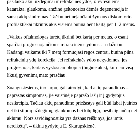
pasitaiko akių uždegimai ir refrakcinės ydos, o vyresniems –
katarakta, glaukoma, amžinė geltonosios dėmės degeneracija ir
sausų akių sindromas. Tačiau net nejaučiant žymaus diskomforto
profilaktiškai tikrintis akis visiems būtina bent kartą per 1–2 metus.
„Vaikus oftalmologas turėtų tikrinti bet kartą per metus, o esant
sparčiai progresuojančioms refrakcinėms ydoms - ir dažniau.
Kadangi vaikams iki 7 metų formuojasi regos centrai, būtina pilna
refrakcinių ydų korekcija. Jei refrakcinės ydos negydomos, jos
progresuoja, kartais vystosi ambliopija (tinginė akis), kuri jau visą
likusį gyvenimą mato prasčiau.
Suaugusiesiems, tuo tarpu, gali atrodyti, kad akių paraudimas –
paprastas simptomas, jie vaistinėje paprašo lašų ir į gydytojus
nesikreipia. Tačiau akių paraudimo priežastys gali būti labai įvairios
net iki stiprių uždegimų, glaukomos bei kitų ligų, besibaigiančių net
aklumu. Nors savidiagnostika yra dažnas reiškinys, jos imtis
nereikėtų“, – tikina gydytoja E. Skarupskienė.