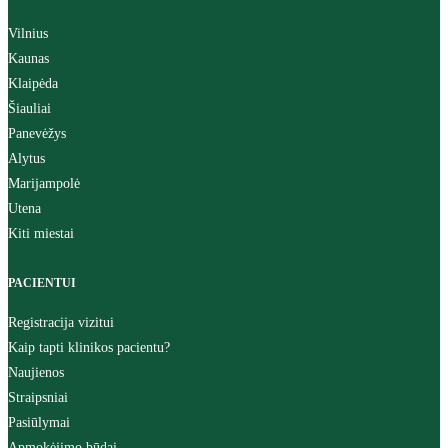
Vilnius
Kaunas
Klaipėda
Šiauliai
Panevėžys
Alytus
Marijampolė
Utena
Kiti miestai
PACIENTUI
Registracija vizitui
Kaip tapti klinikos pacientu?
Naujienos
Straipsniai
Pasiūlymai
Apmokėjimo būdai