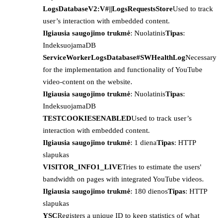
LogsDatabaseV2:V#||LogsRequestsStore
Used to track
user’s interaction with embedded content.
Ilgiausia saugojimo trukmė
: Nuolatinis
Tipas
:
IndeksuojamaDB
ServiceWorkerLogsDatabase#SWHealthLog
Necessary
for the implementation and functionality of YouTube
video-content on the website.
Ilgiausia saugojimo trukmė
: Nuolatinis
Tipas
:
IndeksuojamaDB
TESTCOOKIESENABLED
Used to track user’s
interaction with embedded content.
Ilgiausia saugojimo trukmė
: 1 diena
Tipas
: HTTP
slapukas
VISITOR_INFO1_LIVE
Tries to estimate the users'
bandwidth on pages with integrated YouTube videos.
Ilgiausia saugojimo trukmė
: 180 dienos
Tipas
: HTTP
slapukas
YSC
Registers a unique ID to keep statistics of what