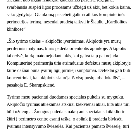
svarbiausia suspėti ligos procesams užbėgti už akių bet kokia kaina,
sako gydytoja. Glaukomą pastebėti galima atlikus kompiuterinės
perimetrijos tyrimą, neseniai pradėtą taikyti ir Šiaulių „Kardiolitos
klinikose“.
„Šio tyrimo tikslas – akipločio įvertinimas. Akiplotis yra mūsų
periferinis matymas, kuris padeda orientuotis aplinkoje. Akiplotis –
tai erdvė, kurią mato nejudanti akis, kai galva taip pat nejuda.
Kompiuterinė perimetrija tiria atsiradusius defektus mūsų akiplotyje
kurie dažnai būna įvairių ligų pirmieji simptomai. Defektai gali būti
koncentriniai, kai akiplotis siaurėja iš visų pusių arba lokalūs“, –
pasakoja E. Skarupskienė.
Tyrimo metu pacientui duodamas specialus pultelis su mygtuku.
Akipločio tyrimas atliekamas atskirai kiekvienai akiai, kita akis turi
būti uždengta. Žmogus padeda smakrą ant specialaus laikiklio ir
žiūri į perimetro centre esantį tašką, o aplink jį pradeda blyksėti
įvairaus intensyvumo švieselės. Kai pacientas pamato švieselę, turi