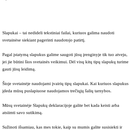
Slapukai – tai nedideli tekstiniai failai, kuriuos galima naudoti 
svetainėse siekiant pagerinti naudotojo patirtį.
Pagal įstatymą slapukus galime saugoti jūsų įrenginyje tik tuo atveju, 
jei jie būtini šios svetainės veikimui. Dėl visų kitų tipų slapukų turime 
gauti jūsų leidimą.
Šioje svetainėje naudojami įvairių tipų slapukai. Kai kuriuos slapukus 
įdeda mūsų puslapiuose naudojamos trečiųjų šalių tarnybos.
Mūsų svetainėje Slapukų deklaracijoje galite bet kada keisti arba 
atsiimti savo sutikimą.
Sužinoti išsamiau, kas mes tokie, kaip su mumis galite susisiekti ir 