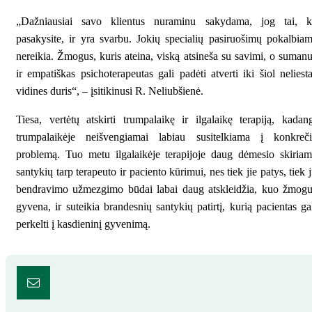
„Dažniausiai savo klientus nuraminu sakydama, jog tai, k
pasakysite, ir yra svarbu. Jokių specialių pasiruošimų pokalbia
nereikia. Žmogus, kuris ateina, viską atsineša su savimi, o suman
ir empatiškas psichoterapeutas gali padėti atverti iki šiol neliest
vidines duris“, – įsitikinusi R. Neliubšienė.
Tiesa, vertėtų atskirti trumpalaikę ir ilgalaikę terapiją, kadan
trumpalaikėje neišvengiamai labiau susitelkiama į konkreči
problemą. Tuo metu ilgalaikėje terapijoje daug dėmesio skiria
santykių tarp terapeuto ir paciento kūrimui, nes tiek jie patys, tiek 
bendravimo užmezgimo būdai labai daug atskleidžia, kuo žmogu
gyvena, ir suteikia brandesnių santykių patirtį, kurią pacientas ga
perkelti į kasdieninį gyvenimą.