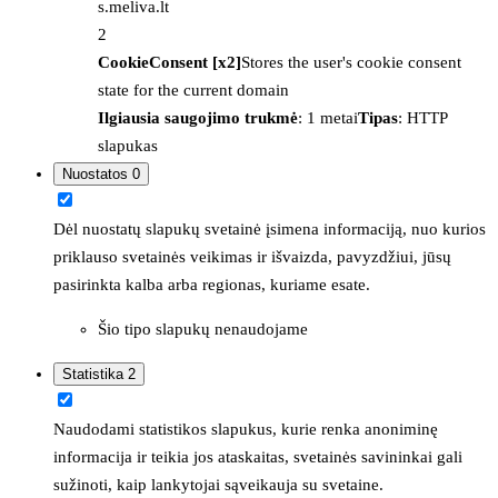
s.meliva.lt
2
CookieConsent [x2]
Stores the user's cookie consent
state for the current domain
Ilgiausia saugojimo trukmė
: 1 metai
Tipas
: HTTP
slapukas
Nuostatos
0
Dėl nuostatų slapukų svetainė įsimena informaciją, nuo kurios
priklauso svetainės veikimas ir išvaizda, pavyzdžiui, jūsų
pasirinkta kalba arba regionas, kuriame esate.
Šio tipo slapukų nenaudojame
Statistika
2
Naudodami statistikos slapukus, kurie renka anoniminę
informacija ir teikia jos ataskaitas, svetainės savininkai gali
sužinoti, kaip lankytojai sąveikauja su svetaine.