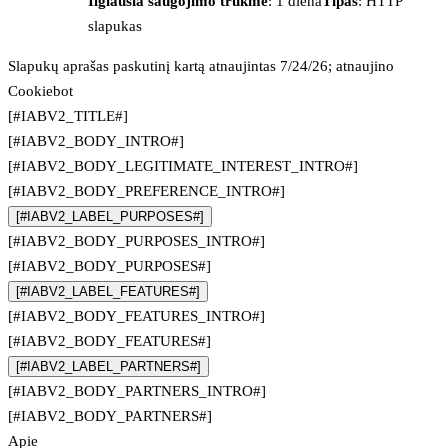
Ilgiausia saugojimo trukmė
: 1 diena
Tipas
: HTTP
slapukas
Slapukų aprašas paskutinį kartą atnaujintas 7/24/26; atnaujino
Cookiebot
[#IABV2_TITLE#]
[#IABV2_BODY_INTRO#]
[#IABV2_BODY_LEGITIMATE_INTEREST_INTRO#]
[#IABV2_BODY_PREFERENCE_INTRO#]
[#IABV2_LABEL_PURPOSES#]
[#IABV2_BODY_PURPOSES_INTRO#]
[#IABV2_BODY_PURPOSES#]
[#IABV2_LABEL_FEATURES#]
[#IABV2_BODY_FEATURES_INTRO#]
[#IABV2_BODY_FEATURES#]
[#IABV2_LABEL_PARTNERS#]
[#IABV2_BODY_PARTNERS_INTRO#]
[#IABV2_BODY_PARTNERS#]
Apie