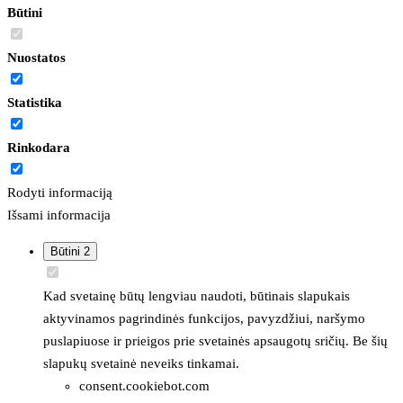
Būtini
Nuostatos
Statistika
Rinkodara
Rodyti informaciją
Išsami informacija
Būtini
2
Kad svetainę būtų lengviau naudoti, būtinais slapukais
aktyvinamos pagrindinės funkcijos, pavyzdžiui, naršymo
puslapiuose ir prieigos prie svetainės apsaugotų sričių. Be šių
slapukų svetainė neveiks tinkamai.
consent.cookiebot.com