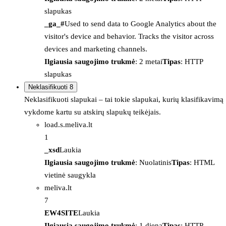
slapukas
_ga_#
Used to send data to Google Analytics about the
visitor's device and behavior. Tracks the visitor across
devices and marketing channels.
Ilgiausia saugojimo trukmė
: 2 metai
Tipas
: HTTP
slapukas
Neklasifikuoti
8
Neklasifikuoti slapukai – tai tokie slapukai, kurių klasifikavimą
vykdome kartu su atskirų slapukų teikėjais.
load.s.meliva.lt
1
_xsd
Laukia
Ilgiausia saugojimo trukmė
: Nuolatinis
Tipas
: HTML
vietinė saugykla
meliva.lt
7
EW4SITE
Laukia
Ilgiausia saugojimo trukmė
: 1 diena
Tipas
: HTTP