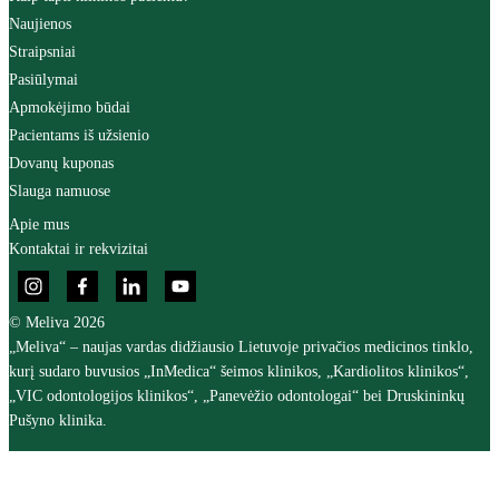
Naujienos
Straipsniai
Pasiūlymai
Apmokėjimo būdai
Pacientams iš užsienio
Dovanų kuponas
Slauga namuose
Apie mus
Kontaktai ir rekvizitai
© Meliva 2026
„Meliva“ – naujas vardas didžiausio Lietuvoje privačios medicinos tinklo,
kurį sudaro buvusios „InMedica“ šeimos klinikos, „Kardiolitos klinikos“,
„VIC odontologijos klinikos“, „Panevėžio odontologai“ bei Druskininkų
Pušyno klinika.