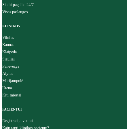
Skubi pagalba 24/7
Visos paslaugos
KLINIKOS
Vilnius
Kaunas
Klaipėda
Šiauliai
Panevėžys
Alytus
Marijampolė
Utena
Kiti miestai
PACIENTUI
Registracija vizitui
Kaip tapti klinikos pacientu?