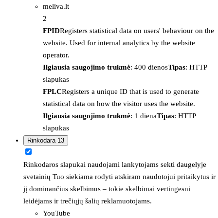
meliva.lt
2
FPID
Registers statistical data on users' behaviour on the
website. Used for internal analytics by the website
operator.
Ilgiausia saugojimo trukmė
: 400 dienos
Tipas
: HTTP
slapukas
FPLC
Registers a unique ID that is used to generate
statistical data on how the visitor uses the website.
Ilgiausia saugojimo trukmė
: 1 diena
Tipas
: HTTP
slapukas
Rinkodara
13
Rinkodaros slapukai naudojami lankytojams sekti daugelyje
svetainių Tuo siekiama rodyti atskiram naudotojui pritaikytus ir
jį dominančius skelbimus – tokie skelbimai vertingesni
leidėjams ir trečiųjų šalių reklamuotojams.
YouTube