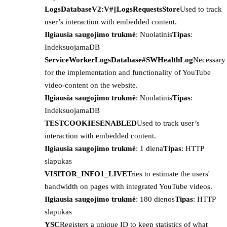
LogsDatabaseV2:V#||LogsRequestsStore
Used to track
user’s interaction with embedded content.
Ilgiausia saugojimo trukmė
: Nuolatinis
Tipas
:
IndeksuojamaDB
ServiceWorkerLogsDatabase#SWHealthLog
Necessary
for the implementation and functionality of YouTube
video-content on the website.
Ilgiausia saugojimo trukmė
: Nuolatinis
Tipas
:
IndeksuojamaDB
TESTCOOKIESENABLED
Used to track user’s
interaction with embedded content.
Ilgiausia saugojimo trukmė
: 1 diena
Tipas
: HTTP
slapukas
VISITOR_INFO1_LIVE
Tries to estimate the users'
bandwidth on pages with integrated YouTube videos.
Ilgiausia saugojimo trukmė
: 180 dienos
Tipas
: HTTP
slapukas
YSC
Registers a unique ID to keep statistics of what