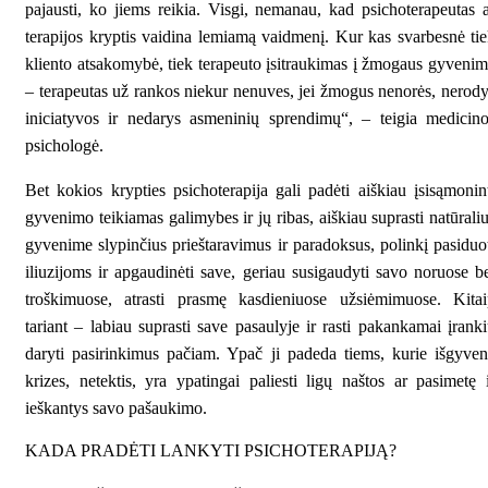
pajausti, ko jiems reikia. Visgi, nemanau, kad psichoterapeutas 
terapijos kryptis vaidina lemiamą vaidmenį. Kur kas svarbesnė ti
kliento atsakomybė, tiek terapeuto įsitraukimas į žmogaus gyveni
– terapeutas už rankos niekur nenuves, jei žmogus nenorės, nerod
iniciatyvos ir nedarys asmeninių sprendimų“, – teigia medicin
psichologė.
Bet kokios krypties psichoterapija gali padėti aiškiau įsisąmonin
gyvenimo teikiamas galimybes ir jų ribas, aiškiau suprasti natūrali
gyvenime slypinčius prieštaravimus ir paradoksus, polinkį pasiduo
iliuzijoms ir apgaudinėti save, geriau susigaudyti savo noruose b
troškimuose, atrasti prasmę kasdieniuose užsiėmimuose. Kitai
tariant – labiau suprasti save pasaulyje ir rasti pakankamai įrank
daryti pasirinkimus pačiam. Ypač ji padeda tiems, kurie išgyve
krizes, netektis, yra ypatingai paliesti ligų naštos ar pasimetę 
ieškantys savo pašaukimo.
KADA PRADĖTI LANKYTI PSICHOTERAPIJĄ?