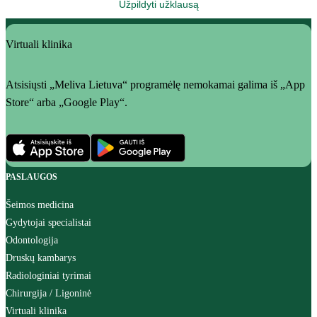
Užpildyti užklausą
Virtuali klinika
Atsisiųsti „Meliva Lietuva“ programėlę nemokamai galima iš „App
Store“ arba „Google Play“.
PASLAUGOS
Šeimos medicina
Gydytojai specialistai
Odontologija
Druskų kambarys
Radiologiniai tyrimai
Chirurgija / Ligoninė
Virtuali klinika