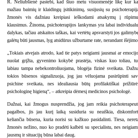
R. Neliubšienė pastebi, kad šiuo metu visuomenėje likę kur k
mažiau baimių ir klaidingų įsitikinimų, susijusių su psichoterapij
žmonės vis dažniau kreipiasi ieškodami atsakymų į rūpimu
klausimus. Žinoma, psichoterapijos lankymas yra labai individual
dalykas, tačiau atskaitos taškas, kai vertėtų apsvarstyti jos galimyb
galėtų būti jausmas, lyg atsidūrus užburtame rate, nerandant išėjimo
„Tokiais atvejais atrodo, kad tie patys neigiami jausmai ar emocij
nuolat grįžta, gyvenimo kokybė prastėja, viskas kuo toliau, t
labiau tampa nebekontroliuojama, blogėja fizinė sveikata. Dažn
tokios būsenos signalizuoja, jog jau vėluojama pasirūpinti sa
psichine sveikata, nes idealiausia būtų profilaktiškai prižiūrė
psichologinę higieną“, – atkreipia dėmesį medicinos psichologė.
Dažnai, kai žmogus nusprendžia, jog jam reikia psichoterapeu
pagalbos, jis jau kurį laiką susiduria su neaiškia, diskomfor
keliančia būsena, kuria norisi su kažkuo pasidalinti. Tiesa, neret
žmonės nežino, nuo ko pradėti kalbėti su specialistu, nes neigia
jausmų ir situacijų būna labai daug.