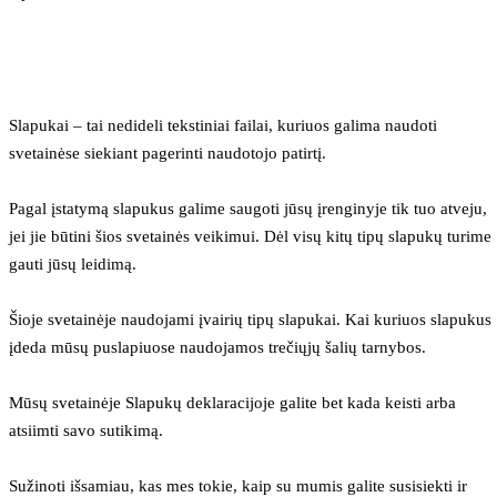
Slapukai – tai nedideli tekstiniai failai, kuriuos galima naudoti 
svetainėse siekiant pagerinti naudotojo patirtį.
Pagal įstatymą slapukus galime saugoti jūsų įrenginyje tik tuo atveju, 
jei jie būtini šios svetainės veikimui. Dėl visų kitų tipų slapukų turime 
gauti jūsų leidimą.
Šioje svetainėje naudojami įvairių tipų slapukai. Kai kuriuos slapukus 
įdeda mūsų puslapiuose naudojamos trečiųjų šalių tarnybos.
Mūsų svetainėje Slapukų deklaracijoje galite bet kada keisti arba 
atsiimti savo sutikimą.
Sužinoti išsamiau, kas mes tokie, kaip su mumis galite susisiekti ir 