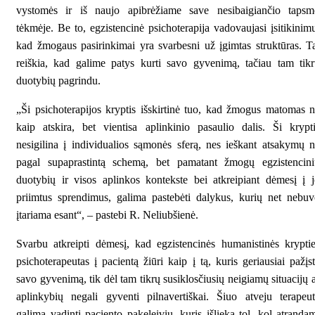
vystomės ir iš naujo apibrėžiame save nesibaigiančio tapsm
tėkmėje. Be to, egzistencinė psichoterapija vadovaujasi įsitikinim
kad žmogaus pasirinkimai yra svarbesni už įgimtas struktūras. T
reiškia, kad galime patys kurti savo gyvenimą, tačiau tam tik
duotybių pagrindu.
„Ši psichoterapijos kryptis išskirtinė tuo, kad žmogus matomas 
kaip atskira, bet vientisa aplinkinio pasaulio dalis. Ši krypt
nesigilina į individualios sąmonės sferą, nes ieškant atsakymų 
pagal supaprastintą schemą, bet pamatant žmogų egzistencini
duotybių ir visos aplinkos kontekste bei atkreipiant dėmesį į 
priimtus sprendimus, galima pastebėti dalykus, kurių net nebu
įtariama esant“, – pastebi R. Neliubšienė.
Svarbu atkreipti dėmesį, kad egzistencinės humanistinės krypti
psichoterapeutas į pacientą žiūri kaip į tą, kuris geriausiai pažįs
savo gyvenimą, tik dėl tam tikrų susiklosčiusių neigiamų situacijų 
aplinkybių negali gyventi pilnavertiškai. Šiuo atveju terapeu
galima vadinti paciento pakeleiviu, kuris išlieka tol, kol atranda