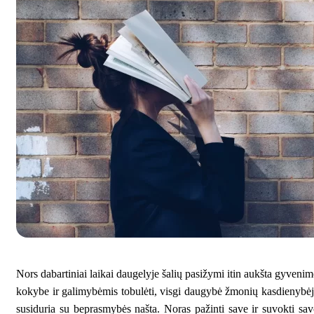
Nors dabartiniai laikai daugelyje šalių pasižymi itin aukšta gyveni
kokybe ir galimybėmis tobulėti, visgi daugybė žmonių kasdienybė
susiduria su beprasmybės našta. Noras pažinti save ir suvokti sa