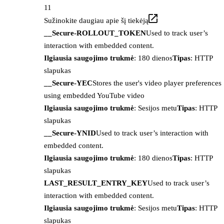
11
Sužinokite daugiau apie šį tiekėją
__Secure-ROLLOUT_TOKEN
Used to track user’s
interaction with embedded content.
Ilgiausia saugojimo trukmė
: 180 dienos
Tipas
: HTTP
slapukas
__Secure-YEC
Stores the user's video player preferences
using embedded YouTube video
Ilgiausia saugojimo trukmė
: Sesijos metu
Tipas
: HTTP
slapukas
__Secure-YNID
Used to track user’s interaction with
embedded content.
Ilgiausia saugojimo trukmė
: 180 dienos
Tipas
: HTTP
slapukas
LAST_RESULT_ENTRY_KEY
Used to track user’s
interaction with embedded content.
Ilgiausia saugojimo trukmė
: Sesijos metu
Tipas
: HTTP
slapukas