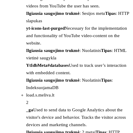
videos from YouTube the user has seen.
Ilgiausia saugojimo trukmė
: Sesijos metu
Tipas
: HTTP
slapukas
yt-icons-last-purged
Necessary for the implementation
and functionality of YouTube video-content on the
website.
Ilgiausia saugojimo trukmė
: Nuolatinis
Tipas
: HTML
vietinė saugykla
YtIdbMeta#databases
Used to track user’s interaction
with embedded content.
Ilgiausia saugojimo trukmė
: Nuolatinis
Tipas
:
IndeksuojamaDB
load.s.meliva.lt
2
_ga
Used to send data to Google Analytics about the
visitor's device and behavior. Tracks the visitor across
devices and marketing channels.
Ilgiausia saugojimo trukmė
: 2 metai
Tipas
: HTTP