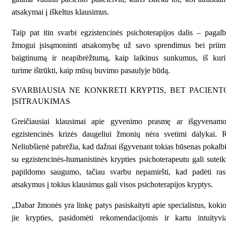
atsakymai į iškeltus klausimus.
Taip pat itin svarbi egzistencinės psichoterapijos dalis – pagal
žmogui įsisąmoninti atsakomybę už savo sprendimus bei priimt
baigtinumą ir neapibrėžtumą, kaip laikinus sunkumus, iš kuri
turime ištrūkti, kaip mūsų buvimo pasaulyje būdą.
SVARBIAUSIA NE KONKRETI KRYPTIS, BET PACIENT
ĮSITRAUKIMAS
Greičiausiai klausimai apie gyvenimo prasmę ar išgyvenamo
egzistencinės krizės daugeliui žmonių nėra svetimi dalykai. 
Neliubšienė pabrėžia, kad dažnai išgyvenant tokias būsenas pokalb
su egzistencinės-humanistinės krypties psichoterapeutu gali suteik
papildomo saugumo, tačiau svarbu nepamiršti, kad padėti rast
atsakymus į tokius klausimus gali visos psichoterapijos kryptys.
„Dabar žmonės yra linkę patys pasiskaityti apie specialistus, koki
jie krypties, pasidomėti rekomendacijomis ir kartu intuityvi