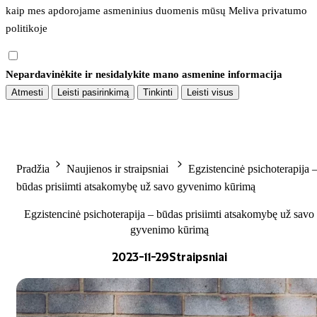
kaip mes apdorojame asmeninius duomenis mūsų 
Meliva privatumo 
politikoje
Nepardavinėkite ir nesidalykite mano asmenine informacija
Atmesti
Leisti pasirinkimą
Tinkinti
Leisti visus
Pradžia
Naujienos ir straipsniai
Egzistencinė psichoterapija 
būdas prisiimti atsakomybę už savo gyvenimo kūrimą
Egzistencinė psichoterapija – būdas prisiimti atsakomybę už savo
gyvenimo kūrimą
2023-11-29
Straipsniai