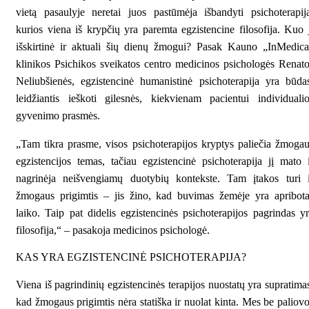
vietą pasaulyje neretai juos pastūmėja išbandyti psichoterapij
kurios viena iš krypčių yra paremta egzistencine filosofija. Kuo 
išskirtinė ir aktuali šių dienų žmogui? Pasak Kauno „InMedic
klinikos Psichikos sveikatos centro medicinos psichologės Renat
Neliubšienės, egzistencinė humanistinė psichoterapija yra būda
leidžiantis ieškoti gilesnės, kiekvienam pacientui individuali
gyvenimo prasmės.
„Tam tikra prasme, visos psichoterapijos kryptys paliečia žmoga
egzistencijos temas, tačiau egzistencinė psichoterapija jį mato 
nagrinėja neišvengiamų duotybių kontekste. Tam įtakos turi i
žmogaus prigimtis – jis žino, kad buvimas žemėje yra apribot
laiko. Taip pat didelis egzistencinės psichoterapijos pagrindas y
filosofija,“ – pasakoja medicinos psichologė.
KAS YRA EGZISTENCINĖ PSICHOTERAPIJA?
Viena iš pagrindinių egzistencinės terapijos nuostatų yra supratima
kad žmogaus prigimtis nėra statiška ir nuolat kinta. Mes be paliov