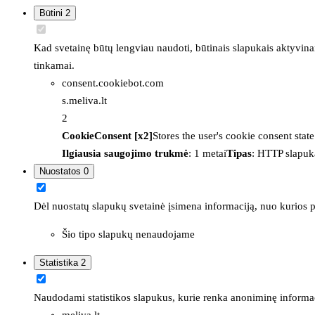
Būtini
2
Kad svetainę būtų lengviau naudoti, būtinais slapukais aktyvina
tinkamai.
consent.cookiebot.com
s.meliva.lt
2
CookieConsent [x2]
Stores the user's cookie consent stat
Ilgiausia saugojimo trukmė
: 1 metai
Tipas
: HTTP slapuk
Nuostatos
0
Dėl nuostatų slapukų svetainė įsimena informaciją, nuo kurios pr
Šio tipo slapukų nenaudojame
Statistika
2
Naudodami statistikos slapukus, kurie renka anoniminę informacija
meliva.lt