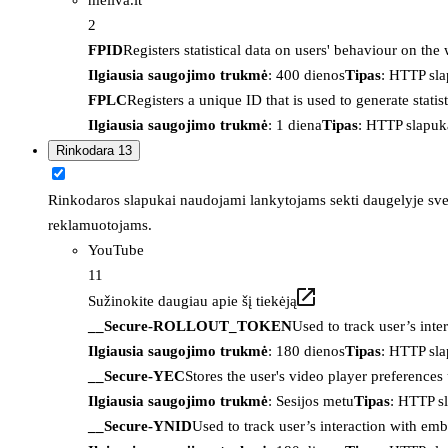
2
FPID
Registers statistical data on users' behaviour on the
Ilgiausia saugojimo trukmė
: 400 dienos
Tipas
: HTTP sl
FPLC
Registers a unique ID that is used to generate statis
Ilgiausia saugojimo trukmė
: 1 diena
Tipas
: HTTP slapuk
Rinkodara
13
Rinkodaros slapukai naudojami lankytojams sekti daugelyje sveta
reklamuotojams.
YouTube
11
Sužinokite daugiau apie šį tiekėją
__Secure-ROLLOUT_TOKEN
Used to track user’s int
Ilgiausia saugojimo trukmė
: 180 dienos
Tipas
: HTTP sl
__Secure-YEC
Stores the user's video player preferenc
Ilgiausia saugojimo trukmė
: Sesijos metu
Tipas
: HTTP s
__Secure-YNID
Used to track user’s interaction with em