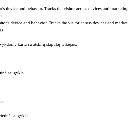
or's device and behavior. Tracks the visitor across devices and marketin
as
itor's device and behavior. Tracks the visitor across devices and market
as
 vykdome kartu su atskirų slapukų teikėjais.
tinė saugykla
as
ietinė saugykla