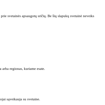
prie svetainės apsaugotų sričių. Be šių slapukų svetainė neveiks
a arba regionas, kuriame esate.
tojai sąveikauja su svetaine.