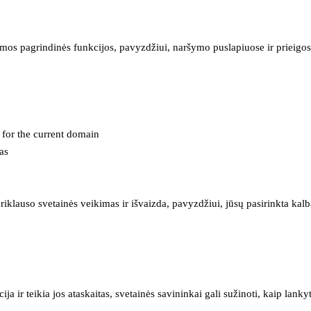
mos pagrindinės funkcijos, pavyzdžiui, naršymo puslapiuose ir prieigos 
e for the current domain
as
iklauso svetainės veikimas ir išvaizda, pavyzdžiui, jūsų pasirinkta kalb
 ir teikia jos ataskaitas, svetainės savininkai gali sužinoti, kaip lanky