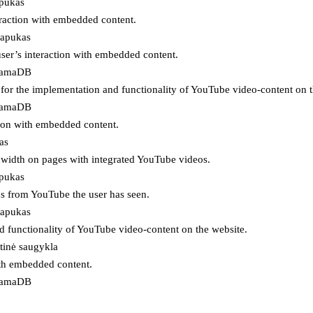
apukas
eraction with embedded content.
lapukas
user’s interaction with embedded content.
ojamaDB
for the implementation and functionality of YouTube video-content on t
ojamaDB
tion with embedded content.
as
ndwidth on pages with integrated YouTube videos.
apukas
eos from YouTube the user has seen.
lapukas
d functionality of YouTube video-content on the website.
tinė saugykla
ith embedded content.
ojamaDB