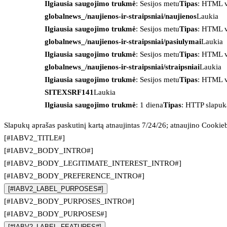
Ilgiausia saugojimo trukmė
: Sesijos metu
Tipas
: HTML v
globalnews_/naujienos-ir-straipsniai/naujienos
Laukia
Ilgiausia saugojimo trukmė
: Sesijos metu
Tipas
: HTML v
globalnews_/naujienos-ir-straipsniai/pasiulymai
Laukia
Ilgiausia saugojimo trukmė
: Sesijos metu
Tipas
: HTML v
globalnews_/naujienos-ir-straipsniai/straipsniai
Laukia
Ilgiausia saugojimo trukmė
: Sesijos metu
Tipas
: HTML v
SITEXSRF141
Laukia
Ilgiausia saugojimo trukmė
: 1 diena
Tipas
: HTTP slapuk
Slapukų aprašas paskutinį kartą atnaujintas 7/24/26; atnaujino
Cookie
[#IABV2_TITLE#]
[#IABV2_BODY_INTRO#]
[#IABV2_BODY_LEGITIMATE_INTEREST_INTRO#]
[#IABV2_BODY_PREFERENCE_INTRO#]
[#IABV2_LABEL_PURPOSES#]
[#IABV2_BODY_PURPOSES_INTRO#]
[#IABV2_BODY_PURPOSES#]
[#IABV2_LABEL_FEATURES#]