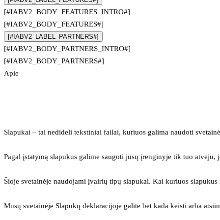
[#IABV2_BODY_FEATURES_INTRO#]
[#IABV2_BODY_FEATURES#]
[#IABV2_LABEL_PARTNERS#]
[#IABV2_BODY_PARTNERS_INTRO#]
[#IABV2_BODY_PARTNERS#]
Apie
Slapukai – tai nedideli tekstiniai failai, kuriuos galima naudoti svetainė
Pagal įstatymą slapukus galime saugoti jūsų įrenginyje tik tuo atveju, j
Šioje svetainėje naudojami įvairių tipų slapukai. Kai kuriuos slapuku
Mūsų svetainėje Slapukų deklaracijoje galite bet kada keisti arba atsii