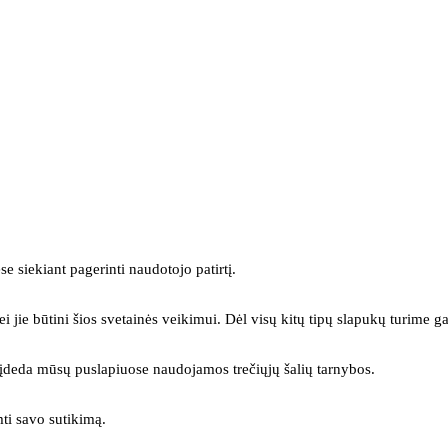
se siekiant pagerinti naudotojo patirtį.
ei jie būtini šios svetainės veikimui. Dėl visų kitų tipų slapukų turime ga
s įdeda mūsų puslapiuose naudojamos trečiųjų šalių tarnybos.
mti savo sutikimą.