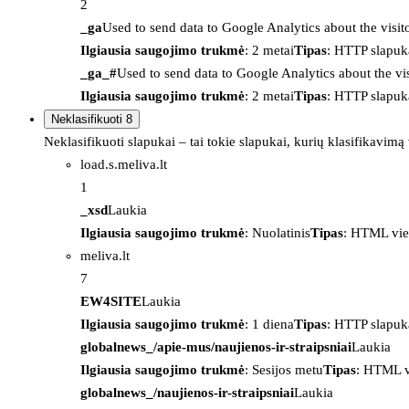
2
_ga
Used to send data to Google Analytics about the visit
Ilgiausia saugojimo trukmė
: 2 metai
Tipas
: HTTP slapuk
_ga_#
Used to send data to Google Analytics about the vis
Ilgiausia saugojimo trukmė
: 2 metai
Tipas
: HTTP slapuk
Neklasifikuoti
8
Neklasifikuoti slapukai – tai tokie slapukai, kurių klasifikavimą
load.s.meliva.lt
1
_xsd
Laukia
Ilgiausia saugojimo trukmė
: Nuolatinis
Tipas
: HTML vie
meliva.lt
7
EW4SITE
Laukia
Ilgiausia saugojimo trukmė
: 1 diena
Tipas
: HTTP slapuk
globalnews_/apie-mus/naujienos-ir-straipsniai
Laukia
Ilgiausia saugojimo trukmė
: Sesijos metu
Tipas
: HTML v
globalnews_/naujienos-ir-straipsniai
Laukia