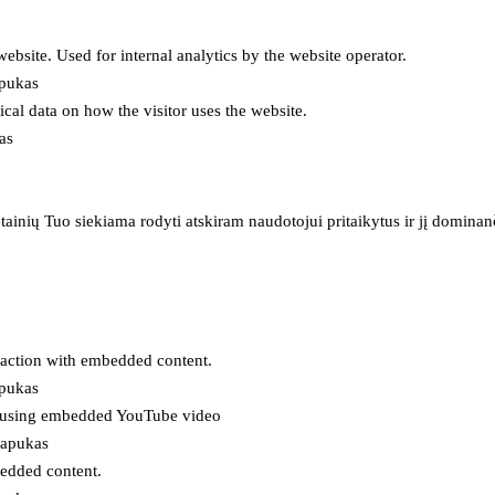
 website. Used for internal analytics by the website operator.
apukas
tical data on how the visitor uses the website.
as
inių Tuo siekiama rodyti atskiram naudotojui pritaikytus ir jį dominanči
eraction with embedded content.
apukas
es using embedded YouTube video
lapukas
bedded content.