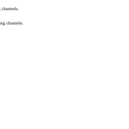
g channels.
ing channels.