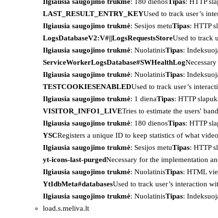
Ilgiausia saugojimo trukmė
: 180 dienos
Tipas
: HTTP sl
LAST_RESULT_ENTRY_KEY
Used to track user’s int
Ilgiausia saugojimo trukmė
: Sesijos metu
Tipas
: HTTP s
LogsDatabaseV2:V#||LogsRequestsStore
Used to track 
Ilgiausia saugojimo trukmė
: Nuolatinis
Tipas
: Indeksu
ServiceWorkerLogsDatabase#SWHealthLog
Necessary 
Ilgiausia saugojimo trukmė
: Nuolatinis
Tipas
: Indeksu
TESTCOOKIESENABLED
Used to track user’s interac
Ilgiausia saugojimo trukmė
: 1 diena
Tipas
: HTTP slapuk
VISITOR_INFO1_LIVE
Tries to estimate the users' ba
Ilgiausia saugojimo trukmė
: 180 dienos
Tipas
: HTTP sl
YSC
Registers a unique ID to keep statistics of what vid
Ilgiausia saugojimo trukmė
: Sesijos metu
Tipas
: HTTP s
yt-icons-last-purged
Necessary for the implementation an
Ilgiausia saugojimo trukmė
: Nuolatinis
Tipas
: HTML vie
YtIdbMeta#databases
Used to track user’s interaction w
Ilgiausia saugojimo trukmė
: Nuolatinis
Tipas
: Indeksu
load.s.meliva.lt