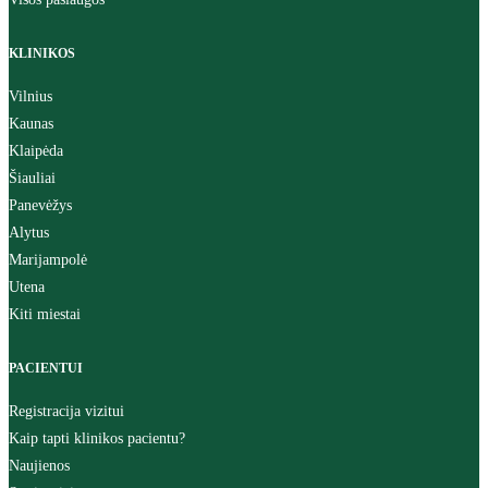
KLINIKOS
Vilnius
Kaunas
Klaipėda
Šiauliai
Panevėžys
Alytus
Marijampolė
Utena
Kiti miestai
PACIENTUI
Registracija vizitui
Kaip tapti klinikos pacientu?
Naujienos