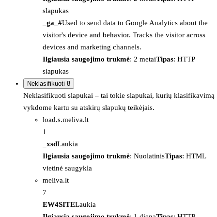
slapukas
_ga_#
Used to send data to Google Analytics about the
visitor's device and behavior. Tracks the visitor across
devices and marketing channels.
Ilgiausia saugojimo trukmė
: 2 metai
Tipas
: HTTP
slapukas
Neklasifikuoti
8
Neklasifikuoti slapukai – tai tokie slapukai, kurių klasifikavimą
vykdome kartu su atskirų slapukų teikėjais.
load.s.meliva.lt
1
_xsd
Laukia
Ilgiausia saugojimo trukmė
: Nuolatinis
Tipas
: HTML
vietinė saugykla
meliva.lt
7
EW4SITE
Laukia
Ilgiausia saugojimo trukmė
: 1 diena
Tipas
: HTTP