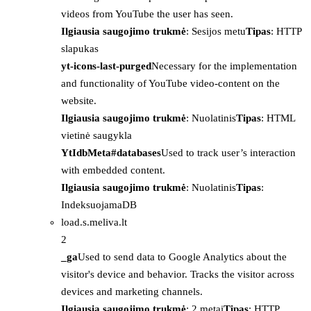
videos from YouTube the user has seen.
Ilgiausia saugojimo trukmė
: Sesijos metu
Tipas
: HTTP
slapukas
yt-icons-last-purged
Necessary for the implementation
and functionality of YouTube video-content on the
website.
Ilgiausia saugojimo trukmė
: Nuolatinis
Tipas
: HTML
vietinė saugykla
YtIdbMeta#databases
Used to track user’s interaction
with embedded content.
Ilgiausia saugojimo trukmė
: Nuolatinis
Tipas
:
IndeksuojamaDB
load.s.meliva.lt
2
_ga
Used to send data to Google Analytics about the
visitor's device and behavior. Tracks the visitor across
devices and marketing channels.
Ilgiausia saugojimo trukmė
: 2 metai
Tipas
: HTTP