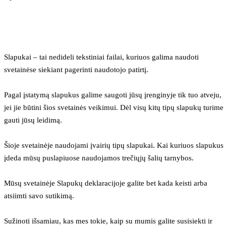
Slapukai – tai nedideli tekstiniai failai, kuriuos galima naudoti 
svetainėse siekiant pagerinti naudotojo patirtį.
Pagal įstatymą slapukus galime saugoti jūsų įrenginyje tik tuo atveju, 
jei jie būtini šios svetainės veikimui. Dėl visų kitų tipų slapukų turime 
gauti jūsų leidimą.
Šioje svetainėje naudojami įvairių tipų slapukai. Kai kuriuos slapukus 
įdeda mūsų puslapiuose naudojamos trečiųjų šalių tarnybos.
Mūsų svetainėje Slapukų deklaracijoje galite bet kada keisti arba 
atsiimti savo sutikimą.
Sužinoti išsamiau, kas mes tokie, kaip su mumis galite susisiekti ir 