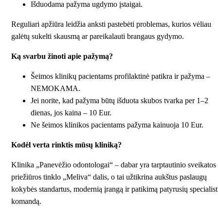
Išduodama pažyma ugdymo įstaigai.
Reguliari apžiūra leidžia anksti pastebėti problemas, kurios vėliau
galėtų sukelti skausmą ar pareikalauti brangaus gydymo.
Ką svarbu žinoti apie pažymą?
Šeimos klinikų pacientams profilaktinė patikra ir pažyma –
NEMOKAMA.
Jei norite, kad pažyma būtų išduota skubos tvarka per 1–2
dienas, jos kaina – 10 Eur.
Ne šeimos klinikos pacientams pažyma kainuoja 10 Eur.
Kodėl verta rinktis mūsų kliniką?
Klinika „Panevėžio odontologai“ – dabar yra tarptautinio sveikatos
priežiūros tinklo „Meliva“ dalis, o tai užtikrina aukštus paslaugų
kokybės standartus, modernią įrangą ir patikimą patyrusių specialis
komandą.