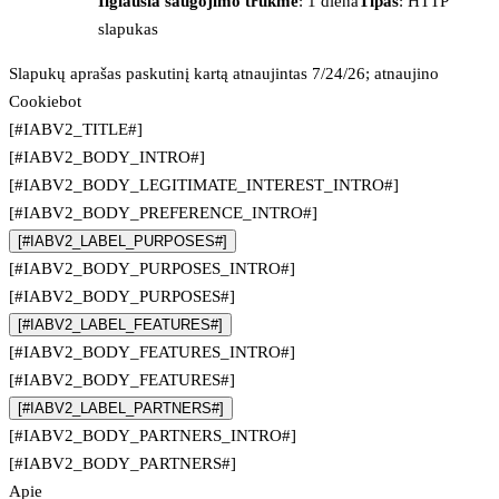
Ilgiausia saugojimo trukmė
: 1 diena
Tipas
: HTTP
slapukas
Slapukų aprašas paskutinį kartą atnaujintas 7/24/26; atnaujino
Cookiebot
[#IABV2_TITLE#]
[#IABV2_BODY_INTRO#]
[#IABV2_BODY_LEGITIMATE_INTEREST_INTRO#]
[#IABV2_BODY_PREFERENCE_INTRO#]
[#IABV2_LABEL_PURPOSES#]
[#IABV2_BODY_PURPOSES_INTRO#]
[#IABV2_BODY_PURPOSES#]
[#IABV2_LABEL_FEATURES#]
[#IABV2_BODY_FEATURES_INTRO#]
[#IABV2_BODY_FEATURES#]
[#IABV2_LABEL_PARTNERS#]
[#IABV2_BODY_PARTNERS_INTRO#]
[#IABV2_BODY_PARTNERS#]
Apie