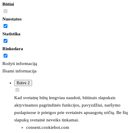
Būtini
Nuostatos
Statistika
Rinkodara
Rodyti informaciją
Išsami informacija
Būtini
2
Kad svetainę būtų lengviau naudoti, būtinais slapukais
aktyvinamos pagrindinės funkcijos, pavyzdžiui, naršymo
puslapiuose ir prieigos prie svetainės apsaugotų sričių. Be šių
slapukų svetainė neveiks tinkamai.
consent.cookiebot.com