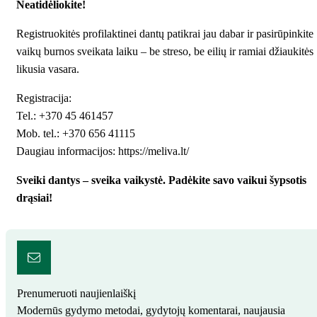
Neatidėliokite!
Registruokitės profilaktinei dantų patikrai jau dabar ir pasirūpinkite
vaikų burnos sveikata laiku – be streso, be eilių ir ramiai džiaukitės
likusia vasara.
Registracija:
Tel.: +370 45 461457
Mob. tel.: +370 656 41115
Daugiau informacijos:
https://meliva.lt/
Sveiki dantys – sveika vaikystė. Padėkite savo vaikui šypsotis
drąsiai!
Prenumeruoti naujienlaiškį
Modernūs gydymo metodai, gydytojų komentarai, naujausia