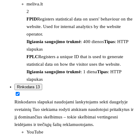
meliva.lt
2
FPID
Registers statistical data on users' behaviour on the
website. Used for internal analytics by the website
operator.
Ilgiausia saugojimo trukmė
: 400 dienos
Tipas
: HTTP
slapukas
FPLC
Registers a unique ID that is used to generate
statistical data on how the visitor uses the website.
Ilgiausia saugojimo trukmė
: 1 diena
Tipas
: HTTP
slapukas
Rinkodara
13
Rinkodaros slapukai naudojami lankytojams sekti daugelyje
svetainių Tuo siekiama rodyti atskiram naudotojui pritaikytus ir
jį dominančius skelbimus – tokie skelbimai vertingesni
leidėjams ir trečiųjų šalių reklamuotojams.
YouTube