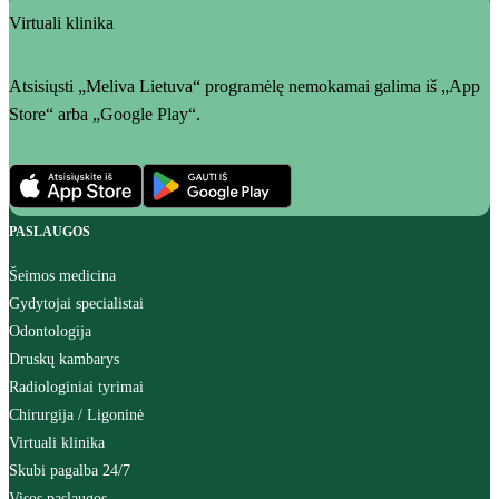
Virtuali klinika
Atsisiųsti „Meliva Lietuva“ programėlę nemokamai galima iš „App
Store“ arba „Google Play“.
PASLAUGOS
Šeimos medicina
Gydytojai specialistai
Odontologija
Druskų kambarys
Radiologiniai tyrimai
Chirurgija / Ligoninė
Virtuali klinika
Skubi pagalba 24/7
Visos paslaugos