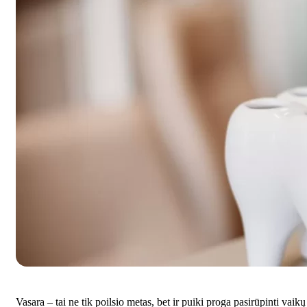
Vasara – tai ne tik poilsio metas, bet ir puiki proga pasirūpinti vaikų