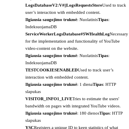
LogsDatabaseV2:V#||LogsRequestsStore
Used to track
user’s interaction with embedded content.
Ilgiausia saugojimo trukmė
: Nuolatinis
Tipas
:
IndeksuojamaDB
ServiceWorkerLogsDatabase#SWHealthLog
Necessary
for the implementation and functionality of YouTube
video-content on the website.
Ilgiausia saugojimo trukmė
: Nuolatinis
Tipas
:
IndeksuojamaDB
TESTCOOKIESENABLED
Used to track user’s
interaction with embedded content.
Ilgiausia saugojimo trukmė
: 1 diena
Tipas
: HTTP
slapukas
VISITOR_INFO1_LIVE
Tries to estimate the users'
bandwidth on pages with integrated YouTube videos.
Ilgiausia saugojimo trukmė
: 180 dienos
Tipas
: HTTP
slapukas
YSC
Registers a unique ID to keep statistics of what