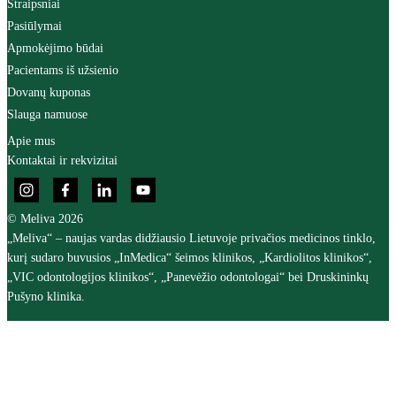
Straipsniai
Pasiūlymai
Apmokėjimo būdai
Pacientams iš užsienio
Dovanų kuponas
Slauga namuose
Apie mus
Kontaktai ir rekvizitai
© Meliva 2026
„Meliva“ – naujas vardas didžiausio Lietuvoje privačios medicinos tinklo,
kurį sudaro buvusios „InMedica“ šeimos klinikos, „Kardiolitos klinikos“,
„VIC odontologijos klinikos“, „Panevėžio odontologai“ bei Druskininkų
Pušyno klinika.