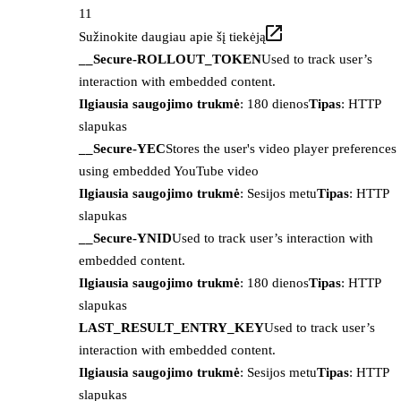
11
Sužinokite daugiau apie šį tiekėją
__Secure-ROLLOUT_TOKEN
Used to track user’s
interaction with embedded content.
Ilgiausia saugojimo trukmė
: 180 dienos
Tipas
: HTTP
slapukas
__Secure-YEC
Stores the user's video player preferences
using embedded YouTube video
Ilgiausia saugojimo trukmė
: Sesijos metu
Tipas
: HTTP
slapukas
__Secure-YNID
Used to track user’s interaction with
embedded content.
Ilgiausia saugojimo trukmė
: 180 dienos
Tipas
: HTTP
slapukas
LAST_RESULT_ENTRY_KEY
Used to track user’s
interaction with embedded content.
Ilgiausia saugojimo trukmė
: Sesijos metu
Tipas
: HTTP
slapukas