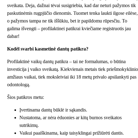
sveikata. Deja, dažnai tėvai susigriebia, kad dar neturi pažymos tik
paskutinėmis rugpjūčio dienomis. Tuomet tenka laukti ilgose eilėse,
o pažymos tampa ne tik iššūkiu, bet ir papildomu rūpesčiu. To
galima išvengti – profilaktinei patikrai kviečiame registruotis jau
dabar!
Kodėl svarbi kasmetinė dantų patikra?
Profilaktinė vaikų dantų patikra – tai ne formalumas, o būtina
investicija į vaiko sveikatą. Kiekvienais metais tiek priešmokyklinio
amžiaus vaikai, tiek moksleiviai iki 18 metų privalo apsilankyti pas
odontologą.
Šios patikros metu:
Įvertinama dantų būklė ir sąkandis.
Nustatoma, ar nėra ėduonies ar kitų burnos sveikatos
sutrikimų.
Vaikui paaiškinama, kaip taisyklingai prižiūrėti dantis.