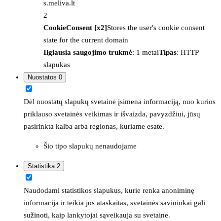
s.meliva.lt
2
CookieConsent [x2]
Stores the user's cookie consent
state for the current domain
Ilgiausia saugojimo trukmė
: 1 metai
Tipas
: HTTP
slapukas
Nuostatos
0
Dėl nuostatų slapukų svetainė įsimena informaciją, nuo kurios
priklauso svetainės veikimas ir išvaizda, pavyzdžiui, jūsų
pasirinkta kalba arba regionas, kuriame esate.
Šio tipo slapukų nenaudojame
Statistika
2
Naudodami statistikos slapukus, kurie renka anoniminę
informacija ir teikia jos ataskaitas, svetainės savininkai gali
sužinoti, kaip lankytojai sąveikauja su svetaine.