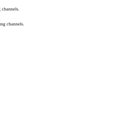
g channels.
ing channels.