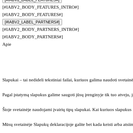
[#IABV2_BODY_FEATURES_INTRO#]
[#IABV2_BODY_FEATURES#]
[#IABV2_LABEL_PARTNERS#]
[#IABV2_BODY_PARTNERS_INTRO#]
[#IABV2_BODY_PARTNERS#]
Apie
Slapukai – tai nedideli tekstiniai failai, kuriuos galima naudoti svetainė
Pagal įstatymą slapukus galime saugoti jūsų įrenginyje tik tuo atveju, j
Šioje svetainėje naudojami įvairių tipų slapukai. Kai kuriuos slapuku
Mūsų svetainėje Slapukų deklaracijoje galite bet kada keisti arba atsii