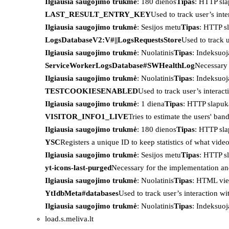
Ilgiausia saugojimo trukmė
: 180 dienos
Tipas
: HTTP sl
LAST_RESULT_ENTRY_KEY
Used to track user’s int
Ilgiausia saugojimo trukmė
: Sesijos metu
Tipas
: HTTP s
LogsDatabaseV2:V#||LogsRequestsStore
Used to track 
Ilgiausia saugojimo trukmė
: Nuolatinis
Tipas
: Indeksu
ServiceWorkerLogsDatabase#SWHealthLog
Necessary 
Ilgiausia saugojimo trukmė
: Nuolatinis
Tipas
: Indeksu
TESTCOOKIESENABLED
Used to track user’s interac
Ilgiausia saugojimo trukmė
: 1 diena
Tipas
: HTTP slapuk
VISITOR_INFO1_LIVE
Tries to estimate the users' ba
Ilgiausia saugojimo trukmė
: 180 dienos
Tipas
: HTTP sl
YSC
Registers a unique ID to keep statistics of what vid
Ilgiausia saugojimo trukmė
: Sesijos metu
Tipas
: HTTP s
yt-icons-last-purged
Necessary for the implementation an
Ilgiausia saugojimo trukmė
: Nuolatinis
Tipas
: HTML vie
YtIdbMeta#databases
Used to track user’s interaction w
Ilgiausia saugojimo trukmė
: Nuolatinis
Tipas
: Indeksu
load.s.meliva.lt