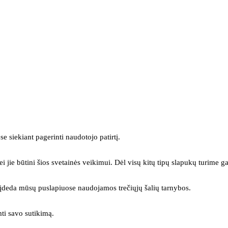
se siekiant pagerinti naudotojo patirtį.
ei jie būtini šios svetainės veikimui. Dėl visų kitų tipų slapukų turime ga
s įdeda mūsų puslapiuose naudojamos trečiųjų šalių tarnybos.
mti savo sutikimą.