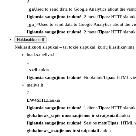
2
_ga
Used to send data to Google Analytics about the visit
Ilgiausia saugojimo trukmė
: 2 metai
Tipas
: HTTP slapuk
_ga_#
Used to send data to Google Analytics about the vis
Ilgiausia saugojimo trukmė
: 2 metai
Tipas
: HTTP slapuk
Neklasifikuoti
8
Neklasifikuoti slapukai – tai tokie slapukai, kurių klasifikavimą
load.s.meliva.lt
1
_xsd
Laukia
Ilgiausia saugojimo trukmė
: Nuolatinis
Tipas
: HTML vie
meliva.lt
7
EW4SITE
Laukia
Ilgiausia saugojimo trukmė
: 1 diena
Tipas
: HTTP slapuk
globalnews_/apie-mus/naujienos-ir-straipsniai
Laukia
Ilgiausia saugojimo trukmė
: Sesijos metu
Tipas
: HTML v
globalnews_/naujienos-ir-straipsniai
Laukia