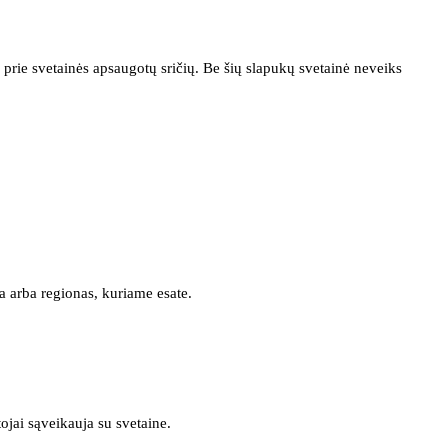
prie svetainės apsaugotų sričių. Be šių slapukų svetainė neveiks
a arba regionas, kuriame esate.
tojai sąveikauja su svetaine.