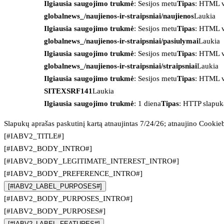
Ilgiausia saugojimo trukmė
: Sesijos metu
Tipas
: HTML v
globalnews_/naujienos-ir-straipsniai/naujienos
Laukia
Ilgiausia saugojimo trukmė
: Sesijos metu
Tipas
: HTML v
globalnews_/naujienos-ir-straipsniai/pasiulymai
Laukia
Ilgiausia saugojimo trukmė
: Sesijos metu
Tipas
: HTML v
globalnews_/naujienos-ir-straipsniai/straipsniai
Laukia
Ilgiausia saugojimo trukmė
: Sesijos metu
Tipas
: HTML v
SITEXSRF141
Laukia
Ilgiausia saugojimo trukmė
: 1 diena
Tipas
: HTTP slapuk
Slapukų aprašas paskutinį kartą atnaujintas 7/24/26; atnaujino
Cookie
[#IABV2_TITLE#]
[#IABV2_BODY_INTRO#]
[#IABV2_BODY_LEGITIMATE_INTEREST_INTRO#]
[#IABV2_BODY_PREFERENCE_INTRO#]
[#IABV2_LABEL_PURPOSES#]
[#IABV2_BODY_PURPOSES_INTRO#]
[#IABV2_BODY_PURPOSES#]
[#IABV2_LABEL_FEATURES#]