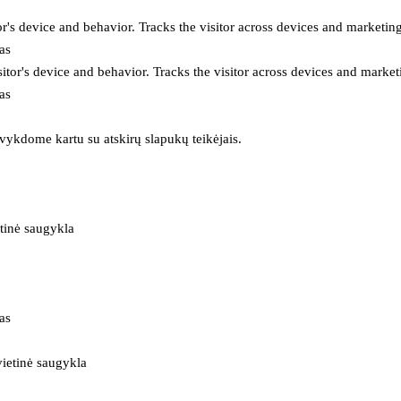
or's device and behavior. Tracks the visitor across devices and marketin
as
itor's device and behavior. Tracks the visitor across devices and market
as
 vykdome kartu su atskirų slapukų teikėjais.
tinė saugykla
as
ietinė saugykla