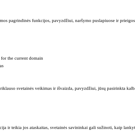
mos pagrindinės funkcijos, pavyzdžiui, naršymo puslapiuose ir prieigos 
e for the current domain
as
iklauso svetainės veikimas ir išvaizda, pavyzdžiui, jūsų pasirinkta kalb
 ir teikia jos ataskaitas, svetainės savininkai gali sužinoti, kaip lanky