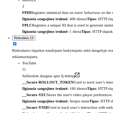
2
FPID
Registers statistical data on users' behaviour on the
Ilgiausia saugojimo trukmė
: 400 dienos
Tipas
: HTTP sl
FPLC
Registers a unique ID that is used to generate statis
Ilgiausia saugojimo trukmė
: 1 diena
Tipas
: HTTP slapuk
Rinkodara
13
Rinkodaros slapukai naudojami lankytojams sekti daugelyje sveta
reklamuotojams.
YouTube
11
Sužinokite daugiau apie šį tiekėją
__Secure-ROLLOUT_TOKEN
Used to track user’s int
Ilgiausia saugojimo trukmė
: 180 dienos
Tipas
: HTTP sl
__Secure-YEC
Stores the user's video player preferenc
Ilgiausia saugojimo trukmė
: Sesijos metu
Tipas
: HTTP s
__Secure-YNID
Used to track user’s interaction with em