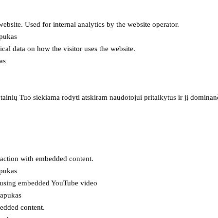
 website. Used for internal analytics by the website operator.
apukas
tical data on how the visitor uses the website.
as
inių Tuo siekiama rodyti atskiram naudotojui pritaikytus ir jį dominanči
eraction with embedded content.
apukas
es using embedded YouTube video
lapukas
bedded content.