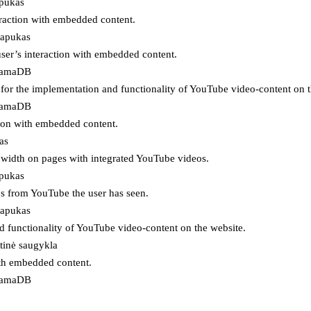
apukas
eraction with embedded content.
lapukas
user’s interaction with embedded content.
ojamaDB
for the implementation and functionality of YouTube video-content on t
ojamaDB
tion with embedded content.
as
ndwidth on pages with integrated YouTube videos.
apukas
eos from YouTube the user has seen.
lapukas
d functionality of YouTube video-content on the website.
tinė saugykla
ith embedded content.
ojamaDB