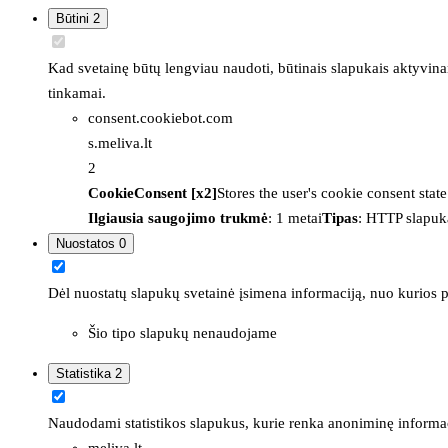
Būtini
2
Kad svetainę būtų lengviau naudoti, būtinais slapukais aktyvina
tinkamai.
consent.cookiebot.com
s.meliva.lt
2
CookieConsent [x2]
Stores the user's cookie consent stat
Ilgiausia saugojimo trukmė
: 1 metai
Tipas
: HTTP slapuk
Nuostatos
0
Dėl nuostatų slapukų svetainė įsimena informaciją, nuo kurios pr
Šio tipo slapukų nenaudojame
Statistika
2
Naudodami statistikos slapukus, kurie renka anoniminę informacija
meliva.lt