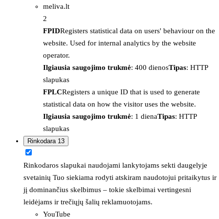
meliva.lt
2
FPID
Registers statistical data on users' behaviour on the
website. Used for internal analytics by the website
operator.
Ilgiausia saugojimo trukmė
: 400 dienos
Tipas
: HTTP
slapukas
FPLC
Registers a unique ID that is used to generate
statistical data on how the visitor uses the website.
Ilgiausia saugojimo trukmė
: 1 diena
Tipas
: HTTP
slapukas
Rinkodara
13
Rinkodaros slapukai naudojami lankytojams sekti daugelyje
svetainių Tuo siekiama rodyti atskiram naudotojui pritaikytus ir
jį dominančius skelbimus – tokie skelbimai vertingesni
leidėjams ir trečiųjų šalių reklamuotojams.
YouTube