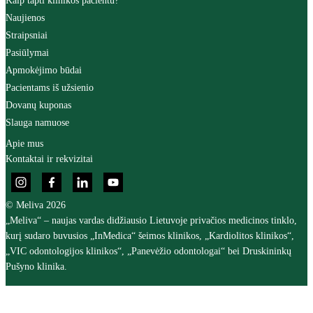
Kaip tapti klinikos pacientu?
Naujienos
Straipsniai
Pasiūlymai
Apmokėjimo būdai
Pacientams iš užsienio
Dovanų kuponas
Slauga namuose
Apie mus
Kontaktai ir rekvizitai
© Meliva 2026
„Meliva“ – naujas vardas didžiausio Lietuvoje privačios medicinos tinklo,
kurį sudaro buvusios „InMedica“ šeimos klinikos, „Kardiolitos klinikos“,
„VIC odontologijos klinikos“, „Panevėžio odontologai“ bei Druskininkų
Pušyno klinika.