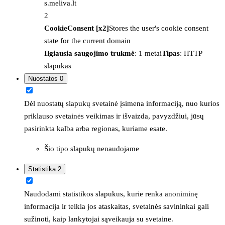
s.meliva.lt
2
CookieConsent [x2]
Stores the user's cookie consent
state for the current domain
Ilgiausia saugojimo trukmė
: 1 metai
Tipas
: HTTP
slapukas
Nuostatos
0
Dėl nuostatų slapukų svetainė įsimena informaciją, nuo kurios
priklauso svetainės veikimas ir išvaizda, pavyzdžiui, jūsų
pasirinkta kalba arba regionas, kuriame esate.
Šio tipo slapukų nenaudojame
Statistika
2
Naudodami statistikos slapukus, kurie renka anoniminę
informacija ir teikia jos ataskaitas, svetainės savininkai gali
sužinoti, kaip lankytojai sąveikauja su svetaine.