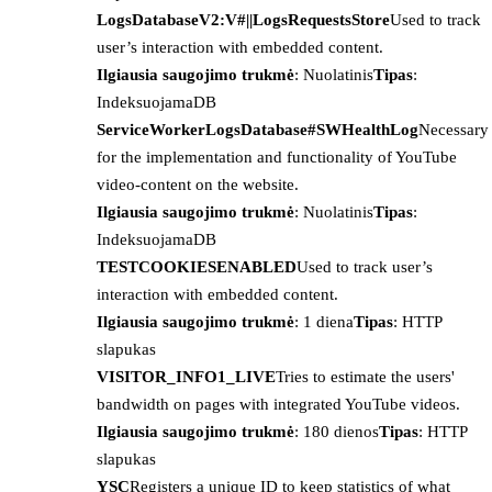
LogsDatabaseV2:V#||LogsRequestsStore
Used to track
user’s interaction with embedded content.
Ilgiausia saugojimo trukmė
: Nuolatinis
Tipas
:
IndeksuojamaDB
ServiceWorkerLogsDatabase#SWHealthLog
Necessary
for the implementation and functionality of YouTube
video-content on the website.
Ilgiausia saugojimo trukmė
: Nuolatinis
Tipas
:
IndeksuojamaDB
TESTCOOKIESENABLED
Used to track user’s
interaction with embedded content.
Ilgiausia saugojimo trukmė
: 1 diena
Tipas
: HTTP
slapukas
VISITOR_INFO1_LIVE
Tries to estimate the users'
bandwidth on pages with integrated YouTube videos.
Ilgiausia saugojimo trukmė
: 180 dienos
Tipas
: HTTP
slapukas
YSC
Registers a unique ID to keep statistics of what