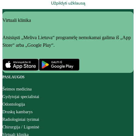
Užpildyti užklausą
Virtuali klinika
Atsisiųsti „Meliva Lietuva“ programėlę nemokamai galima iš „App
Store“ arba „Google Play“.
PASLAUGOS
Šeimos medicina
Gydytojai specialistai
Odontologija
Druskų kambarys
Radiologiniai tyrimai
Chirurgija / Ligoninė
Virtuali klinika