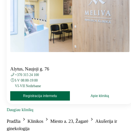
Alytus, Naujoji g. 76
+370 315 24 100
I-V 08:00-19:00
VI-VII Nedirbame
Registracija internetu
Apie kliniką
Daugiau klinikų
Pradžia
Klinikos
Miesto a. 23, Žagarė
Akušerija ir
ginekologija