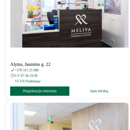
Alytus, Jaunimo g. 22
+370 315 25 688
I-V 07:30-19:30
VI-VII Nedirbame
Registracija internetu
Apie kliniką