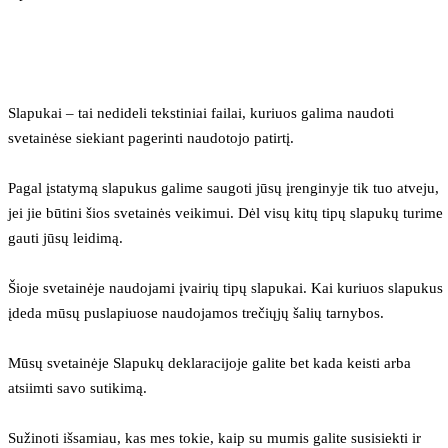
Slapukai – tai nedideli tekstiniai failai, kuriuos galima naudoti 
svetainėse siekiant pagerinti naudotojo patirtį.
Pagal įstatymą slapukus galime saugoti jūsų įrenginyje tik tuo atveju, 
jei jie būtini šios svetainės veikimui. Dėl visų kitų tipų slapukų turime 
gauti jūsų leidimą.
Šioje svetainėje naudojami įvairių tipų slapukai. Kai kuriuos slapukus 
įdeda mūsų puslapiuose naudojamos trečiųjų šalių tarnybos.
Mūsų svetainėje Slapukų deklaracijoje galite bet kada keisti arba 
atsiimti savo sutikimą.
Sužinoti išsamiau, kas mes tokie, kaip su mumis galite susisiekti ir 