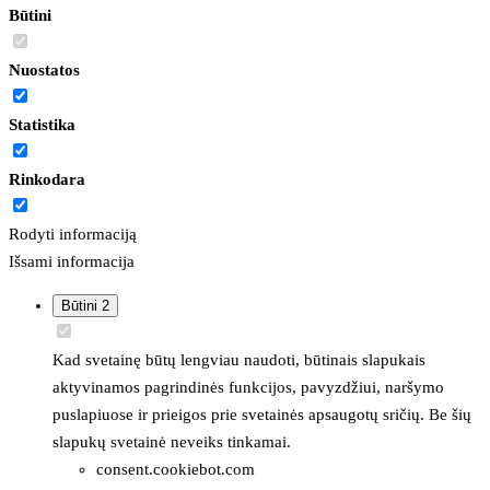
Būtini
Nuostatos
Statistika
Rinkodara
Rodyti informaciją
Išsami informacija
Būtini
2
Kad svetainę būtų lengviau naudoti, būtinais slapukais
aktyvinamos pagrindinės funkcijos, pavyzdžiui, naršymo
puslapiuose ir prieigos prie svetainės apsaugotų sričių. Be šių
slapukų svetainė neveiks tinkamai.
consent.cookiebot.com