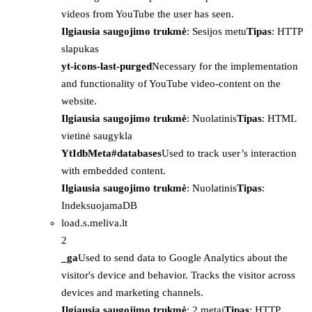
videos from YouTube the user has seen.
Ilgiausia saugojimo trukmė
: Sesijos metu
Tipas
: HTTP
slapukas
yt-icons-last-purged
Necessary for the implementation
and functionality of YouTube video-content on the
website.
Ilgiausia saugojimo trukmė
: Nuolatinis
Tipas
: HTML
vietinė saugykla
YtIdbMeta#databases
Used to track user’s interaction
with embedded content.
Ilgiausia saugojimo trukmė
: Nuolatinis
Tipas
:
IndeksuojamaDB
load.s.meliva.lt
2
_ga
Used to send data to Google Analytics about the
visitor's device and behavior. Tracks the visitor across
devices and marketing channels.
Ilgiausia saugojimo trukmė
: 2 metai
Tipas
: HTTP