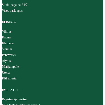
Skubi pagalba 24/7
Visos paslaugos
KLINIKOS
Vilnius
Kaunas
Klaipėda
Šiauliai
Panevėžys
Alytus
Marijampolė
Utena
Kiti miestai
PACIENTUI
Registracija vizitui