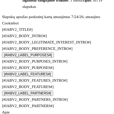
Ilgiausia saugojimo trukmė
: 1 diena
Tipas
: HTTP
slapukas
Slapukų aprašas paskutinį kartą atnaujintas 7/24/26; atnaujino
Cookiebot
[#IABV2_TITLE#]
[#IABV2_BODY_INTRO#]
[#IABV2_BODY_LEGITIMATE_INTEREST_INTRO#]
[#IABV2_BODY_PREFERENCE_INTRO#]
[#IABV2_LABEL_PURPOSES#]
[#IABV2_BODY_PURPOSES_INTRO#]
[#IABV2_BODY_PURPOSES#]
[#IABV2_LABEL_FEATURES#]
[#IABV2_BODY_FEATURES_INTRO#]
[#IABV2_BODY_FEATURES#]
[#IABV2_LABEL_PARTNERS#]
[#IABV2_BODY_PARTNERS_INTRO#]
[#IABV2_BODY_PARTNERS#]
Apie