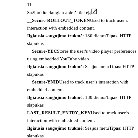
11
Sužinokite daugiau apie šį tiekėją
__Secure-ROLLOUT_TOKEN
Used to track user’s
interaction with embedded content.
Ilgiausia saugojimo trukmė
: 180 dienos
Tipas
: HTTP
slapukas
__Secure-YEC
Stores the user's video player preferences
using embedded YouTube video
Ilgiausia saugojimo trukmė
: Sesijos metu
Tipas
: HTTP
slapukas
__Secure-YNID
Used to track user’s interaction with
embedded content.
Ilgiausia saugojimo trukmė
: 180 dienos
Tipas
: HTTP
slapukas
LAST_RESULT_ENTRY_KEY
Used to track user’s
interaction with embedded content.
Ilgiausia saugojimo trukmė
: Sesijos metu
Tipas
: HTTP
slapukas