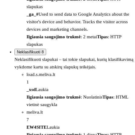
slapukas
_ga_#
Used to send data to Google Analytics about the
visitor's device and behavior. Tracks the visitor across
devices and marketing channels.
Ilgiausia saugojimo trukmė
: 2 metai
Tipas
: HTTP
slapukas
Neklasifikuoti
8
Neklasifikuoti slapukai – tai tokie slapukai, kurių klasifikavimą
vykdome kartu su atskirų slapukų teikėjais.
load.s.meliva.lt
1
_xsd
Laukia
Ilgiausia saugojimo trukmė
: Nuolatinis
Tipas
: HTML
vietinė saugykla
meliva.lt
7
EW4SITE
Laukia
Ilgiausia saugojimo trukmė
: 1 diena
Tipas
: HTTP