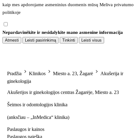
kaip mes apdorojame asmeninius duomenis mūsų 
Meliva privatumo 
politikoje
Nepardavinėkite ir nesidalykite mano asmenine informacija
Atmesti
Leisti pasirinkimą
Tinkinti
Leisti visus
Pradžia
Klinikos
Miesto a. 23, Žagarė
Akušerija ir
ginekologija
Akušerijos ir ginekologijos centras Žagarėje, Miesto a. 23
Šeimos ir odontologijos klinika
(
anksčiau – „InMedica“ klinika
)
Paslaugos ir kainos
Paslaugos paieška