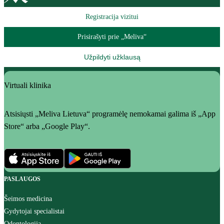
Registracija vizitui
Prisirašyti prie „Meliva“
Užpildyti užklausą
Virtuali klinika
Atsisiųsti „Meliva Lietuva“ programėlę nemokamai galima iš „App
Store“ arba „Google Play“.
PASLAUGOS
Šeimos medicina
Gydytojai specialistai
Odontologija