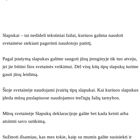
Slapukai – tai nedideli tekstiniai failai, kuriuos galima naudoti 
svetainėse siekiant pagerinti naudotojo patirtį.
Pagal įstatymą slapukus galime saugoti jūsų įrenginyje tik tuo atveju, 
jei jie būtini šios svetainės veikimui. Dėl visų kitų tipų slapukų turime 
gauti jūsų leidimą.
Šioje svetainėje naudojami įvairių tipų slapukai. Kai kuriuos slapukus 
įdeda mūsų puslapiuose naudojamos trečiųjų šalių tarnybos.
Mūsų svetainėje Slapukų deklaracijoje galite bet kada keisti arba 
atsiimti savo sutikimą.
Sužinoti išsamiau, kas mes tokie, kaip su mumis galite susisiekti ir 