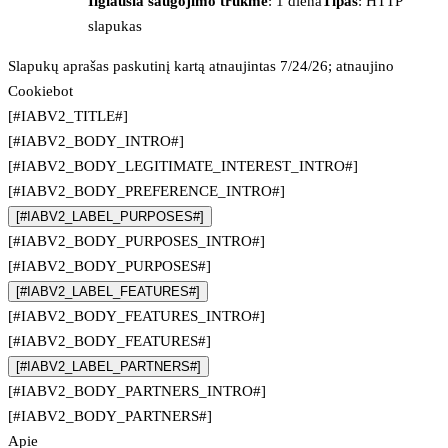
Ilgiausia saugojimo trukmė
: 1 diena
Tipas
: HTTP
slapukas
Slapukų aprašas paskutinį kartą atnaujintas 7/24/26; atnaujino
Cookiebot
[#IABV2_TITLE#]
[#IABV2_BODY_INTRO#]
[#IABV2_BODY_LEGITIMATE_INTEREST_INTRO#]
[#IABV2_BODY_PREFERENCE_INTRO#]
[#IABV2_LABEL_PURPOSES#]
[#IABV2_BODY_PURPOSES_INTRO#]
[#IABV2_BODY_PURPOSES#]
[#IABV2_LABEL_FEATURES#]
[#IABV2_BODY_FEATURES_INTRO#]
[#IABV2_BODY_FEATURES#]
[#IABV2_LABEL_PARTNERS#]
[#IABV2_BODY_PARTNERS_INTRO#]
[#IABV2_BODY_PARTNERS#]
Apie