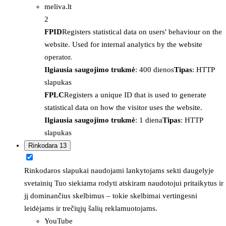
meliva.lt
2
FPID
Registers statistical data on users' behaviour on the
website. Used for internal analytics by the website
operator.
Ilgiausia saugojimo trukmė
: 400 dienos
Tipas
: HTTP
slapukas
FPLC
Registers a unique ID that is used to generate
statistical data on how the visitor uses the website.
Ilgiausia saugojimo trukmė
: 1 diena
Tipas
: HTTP
slapukas
Rinkodara
13
Rinkodaros slapukai naudojami lankytojams sekti daugelyje
svetainių Tuo siekiama rodyti atskiram naudotojui pritaikytus ir
jį dominančius skelbimus – tokie skelbimai vertingesni
leidėjams ir trečiųjų šalių reklamuotojams.
YouTube