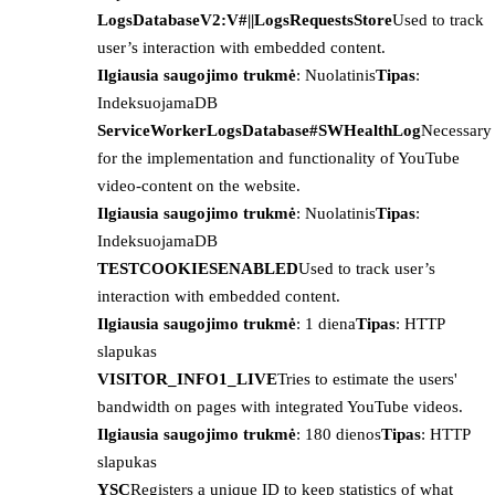
LogsDatabaseV2:V#||LogsRequestsStore
Used to track
user’s interaction with embedded content.
Ilgiausia saugojimo trukmė
: Nuolatinis
Tipas
:
IndeksuojamaDB
ServiceWorkerLogsDatabase#SWHealthLog
Necessary
for the implementation and functionality of YouTube
video-content on the website.
Ilgiausia saugojimo trukmė
: Nuolatinis
Tipas
:
IndeksuojamaDB
TESTCOOKIESENABLED
Used to track user’s
interaction with embedded content.
Ilgiausia saugojimo trukmė
: 1 diena
Tipas
: HTTP
slapukas
VISITOR_INFO1_LIVE
Tries to estimate the users'
bandwidth on pages with integrated YouTube videos.
Ilgiausia saugojimo trukmė
: 180 dienos
Tipas
: HTTP
slapukas
YSC
Registers a unique ID to keep statistics of what