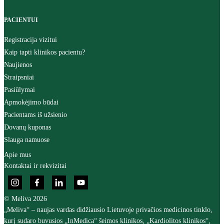
PACIENTUI
Registracija vizitui
Kaip tapti klinikos pacientu?
Naujienos
Straipsniai
Pasiūlymai
Apmokėjimo būdai
Pacientams iš užsienio
Dovanų kuponas
Slauga namuose
Apie mus
Kontaktai ir rekvizitai
© Meliva 2026
„Meliva“ – naujas vardas didžiausio Lietuvoje privačios medicinos tinklo,
kurį sudaro buvusios „InMedica“ šeimos klinikos, „Kardiolitos klinikos“,