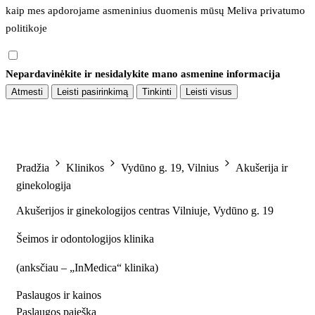
kaip mes apdorojame asmeninius duomenis mūsų 
Meliva privatumo 
politikoje
Nepardavinėkite ir nesidalykite mano asmenine informacija
Atmesti
Leisti pasirinkimą
Tinkinti
Leisti visus
Pradžia
Klinikos
Vydūno g. 19, Vilnius
Akušerija ir
ginekologija
Akušerijos ir ginekologijos centras Vilniuje, Vydūno g. 19
Šeimos ir odontologijos klinika
(
anksčiau – „InMedica“ klinika
)
Paslaugos ir kainos
Paslaugos paieška