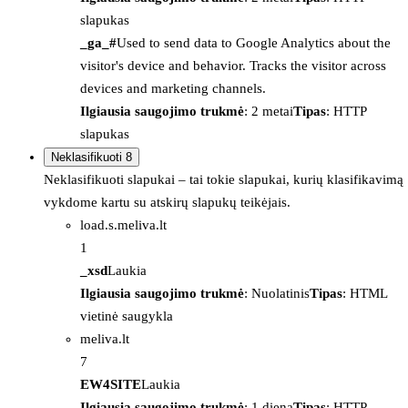
slapukas
_ga_#
Used to send data to Google Analytics about the
visitor's device and behavior. Tracks the visitor across
devices and marketing channels.
Ilgiausia saugojimo trukmė
: 2 metai
Tipas
: HTTP
slapukas
Neklasifikuoti
8
Neklasifikuoti slapukai – tai tokie slapukai, kurių klasifikavimą
vykdome kartu su atskirų slapukų teikėjais.
load.s.meliva.lt
1
_xsd
Laukia
Ilgiausia saugojimo trukmė
: Nuolatinis
Tipas
: HTML
vietinė saugykla
meliva.lt
7
EW4SITE
Laukia
Ilgiausia saugojimo trukmė
: 1 diena
Tipas
: HTTP