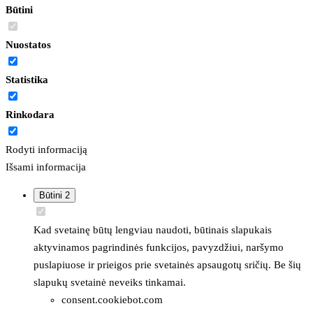
Būtini
Nuostatos
Statistika
Rinkodara
Rodyti informaciją
Išsami informacija
Būtini
2
Kad svetainę būtų lengviau naudoti, būtinais slapukais
aktyvinamos pagrindinės funkcijos, pavyzdžiui, naršymo
puslapiuose ir prieigos prie svetainės apsaugotų sričių. Be šių
slapukų svetainė neveiks tinkamai.
consent.cookiebot.com