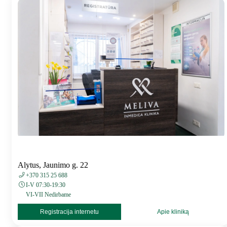
Alytus, Jaunimo g. 22
+370 315 25 688
I-V 07:30-19:30
VI-VII Nedirbame
Registracija internetu
Apie kliniką