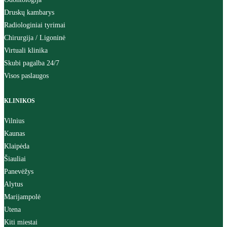
Druskų kambarys
Radiologiniai tyrimai
Chirurgija / Ligoninė
Virtuali klinika
Skubi pagalba 24/7
Visos paslaugos
KLINIKOS
Vilnius
Kaunas
Klaipėda
Šiauliai
Panevėžys
Alytus
Marijampolė
Utena
Kiti miestai