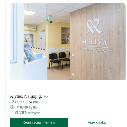
Alytus, Naujoji g. 76
+370 315 24 100
I-V 08:00-19:00
VI-VII Nedirbame
Registracija internetu
Apie kliniką