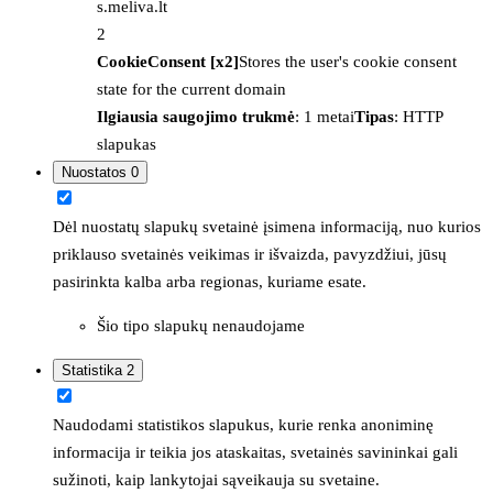
s.meliva.lt
2
CookieConsent [x2]
Stores the user's cookie consent
state for the current domain
Ilgiausia saugojimo trukmė
: 1 metai
Tipas
: HTTP
slapukas
Nuostatos
0
Dėl nuostatų slapukų svetainė įsimena informaciją, nuo kurios
priklauso svetainės veikimas ir išvaizda, pavyzdžiui, jūsų
pasirinkta kalba arba regionas, kuriame esate.
Šio tipo slapukų nenaudojame
Statistika
2
Naudodami statistikos slapukus, kurie renka anoniminę
informacija ir teikia jos ataskaitas, svetainės savininkai gali
sužinoti, kaip lankytojai sąveikauja su svetaine.