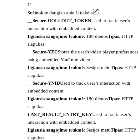
11
Sužinokite daugiau apie šį tiekėją
__Secure-ROLLOUT_TOKEN
Used to track user’s
interaction with embedded content.
Ilgiausia saugojimo trukmė
: 180 dienos
Tipas
: HTTP
slapukas
__Secure-YEC
Stores the user's video player preferences
using embedded YouTube video
Ilgiausia saugojimo trukmė
: Sesijos metu
Tipas
: HTTP
slapukas
__Secure-YNID
Used to track user’s interaction with
embedded content.
Ilgiausia saugojimo trukmė
: 180 dienos
Tipas
: HTTP
slapukas
LAST_RESULT_ENTRY_KEY
Used to track user’s
interaction with embedded content.
Ilgiausia saugojimo trukmė
: Sesijos metu
Tipas
: HTTP
slapukas