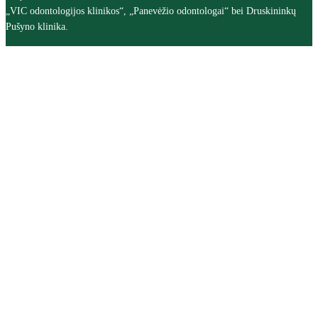
„VIC odontologijos klinikos“, „Panevėžio odontologai“ bei Druskininkų
Pušyno klinika.