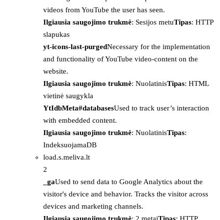
videos from YouTube the user has seen.
Ilgiausia saugojimo trukmė
: Sesijos metu
Tipas
: HTTP
slapukas
yt-icons-last-purged
Necessary for the implementation
and functionality of YouTube video-content on the
website.
Ilgiausia saugojimo trukmė
: Nuolatinis
Tipas
: HTML
vietinė saugykla
YtIdbMeta#databases
Used to track user’s interaction
with embedded content.
Ilgiausia saugojimo trukmė
: Nuolatinis
Tipas
:
IndeksuojamaDB
load.s.meliva.lt
2
_ga
Used to send data to Google Analytics about the
visitor's device and behavior. Tracks the visitor across
devices and marketing channels.
Ilgiausia saugojimo trukmė
: 2 metai
Tipas
: HTTP