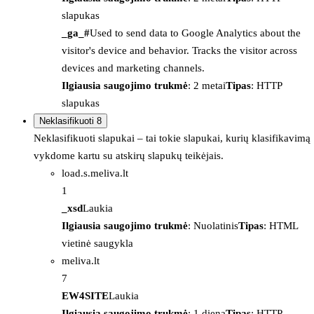
slapukas
_ga_#
Used to send data to Google Analytics about the
visitor's device and behavior. Tracks the visitor across
devices and marketing channels.
Ilgiausia saugojimo trukmė
: 2 metai
Tipas
: HTTP
slapukas
Neklasifikuoti
8
Neklasifikuoti slapukai – tai tokie slapukai, kurių klasifikavimą
vykdome kartu su atskirų slapukų teikėjais.
load.s.meliva.lt
1
_xsd
Laukia
Ilgiausia saugojimo trukmė
: Nuolatinis
Tipas
: HTML
vietinė saugykla
meliva.lt
7
EW4SITE
Laukia
Ilgiausia saugojimo trukmė
: 1 diena
Tipas
: HTTP