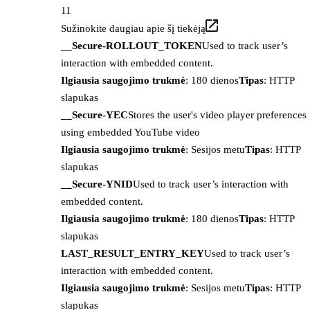
11
Sužinokite daugiau apie šį tiekėją
__Secure-ROLLOUT_TOKEN
Used to track user’s
interaction with embedded content.
Ilgiausia saugojimo trukmė
: 180 dienos
Tipas
: HTTP
slapukas
__Secure-YEC
Stores the user's video player preferences
using embedded YouTube video
Ilgiausia saugojimo trukmė
: Sesijos metu
Tipas
: HTTP
slapukas
__Secure-YNID
Used to track user’s interaction with
embedded content.
Ilgiausia saugojimo trukmė
: 180 dienos
Tipas
: HTTP
slapukas
LAST_RESULT_ENTRY_KEY
Used to track user’s
interaction with embedded content.
Ilgiausia saugojimo trukmė
: Sesijos metu
Tipas
: HTTP
slapukas