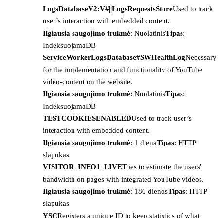
LogsDatabaseV2:V#||LogsRequestsStore
Used to track
user’s interaction with embedded content.
Ilgiausia saugojimo trukmė
: Nuolatinis
Tipas
:
IndeksuojamaDB
ServiceWorkerLogsDatabase#SWHealthLog
Necessary
for the implementation and functionality of YouTube
video-content on the website.
Ilgiausia saugojimo trukmė
: Nuolatinis
Tipas
:
IndeksuojamaDB
TESTCOOKIESENABLED
Used to track user’s
interaction with embedded content.
Ilgiausia saugojimo trukmė
: 1 diena
Tipas
: HTTP
slapukas
VISITOR_INFO1_LIVE
Tries to estimate the users'
bandwidth on pages with integrated YouTube videos.
Ilgiausia saugojimo trukmė
: 180 dienos
Tipas
: HTTP
slapukas
YSC
Registers a unique ID to keep statistics of what