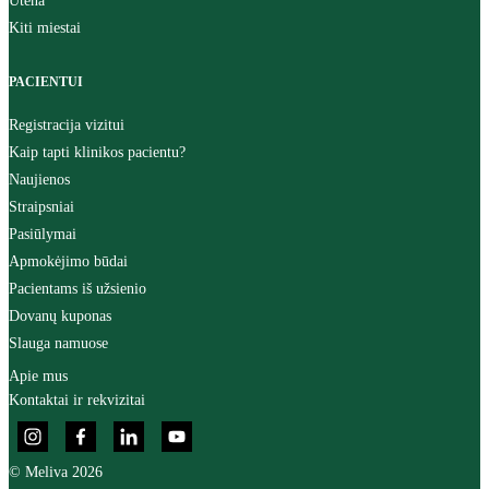
Utena
Kiti miestai
PACIENTUI
Registracija vizitui
Kaip tapti klinikos pacientu?
Naujienos
Straipsniai
Pasiūlymai
Apmokėjimo būdai
Pacientams iš užsienio
Dovanų kuponas
Slauga namuose
Apie mus
Kontaktai ir rekvizitai
© Meliva 2026