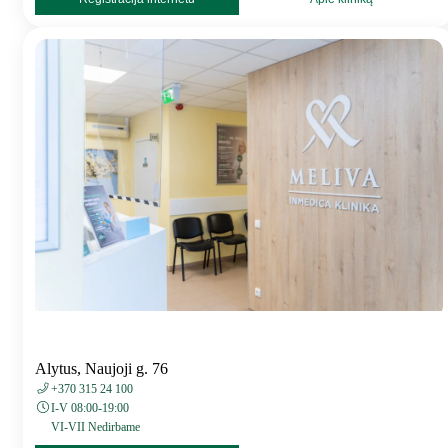
Alytus, Naujoji g. 76
+370 315 24 100
I-V 08:00-19:00
VI-VII Nedirbame