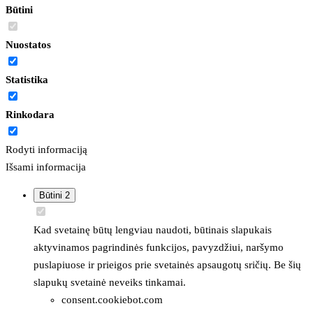
Būtini
Nuostatos
Statistika
Rinkodara
Rodyti informaciją
Išsami informacija
Būtini
2
Kad svetainę būtų lengviau naudoti, būtinais slapukais
aktyvinamos pagrindinės funkcijos, pavyzdžiui, naršymo
puslapiuose ir prieigos prie svetainės apsaugotų sričių. Be šių
slapukų svetainė neveiks tinkamai.
consent.cookiebot.com