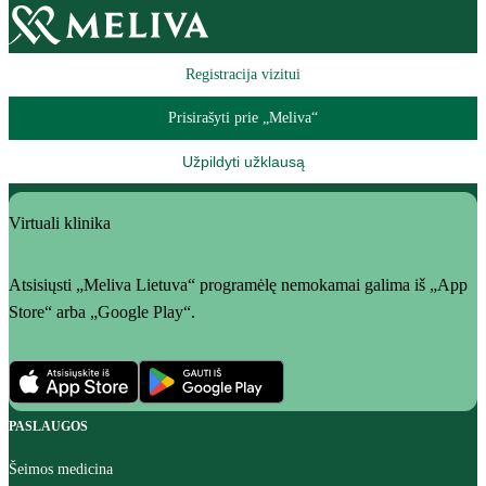
Registracija vizitui
Prisirašyti prie „Meliva“
Užpildyti užklausą
Virtuali klinika
Atsisiųsti „Meliva Lietuva“ programėlę nemokamai galima iš „App
Store“ arba „Google Play“.
PASLAUGOS
Šeimos medicina