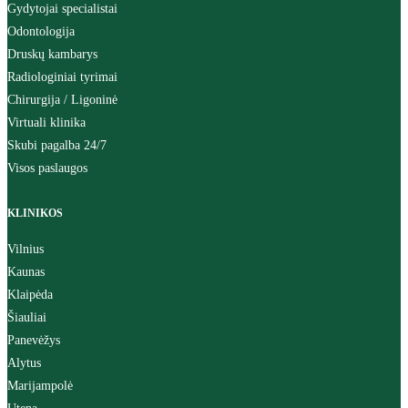
Gydytojai specialistai
Odontologija
Druskų kambarys
Radiologiniai tyrimai
Chirurgija / Ligoninė
Virtuali klinika
Skubi pagalba 24/7
Visos paslaugos
KLINIKOS
Vilnius
Kaunas
Klaipėda
Šiauliai
Panevėžys
Alytus
Marijampolė