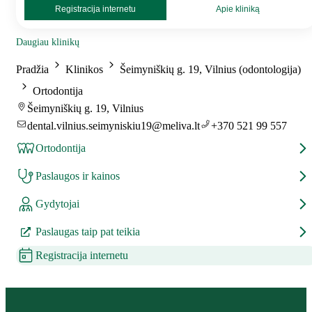
Registracija internetu
Apie kliniką
Daugiau klinikų
Pradžia
Klinikos
Šeimyniškių g. 19, Vilnius (odontologija)
Ortodontija
Šeimyniškių g. 19, Vilnius
dental.vilnius.seimyniskiu19@meliva.lt
+370 521 99 557
Ortodontija
Paslaugos ir kainos
Gydytojai
Paslaugas taip pat teikia
Registracija internetu