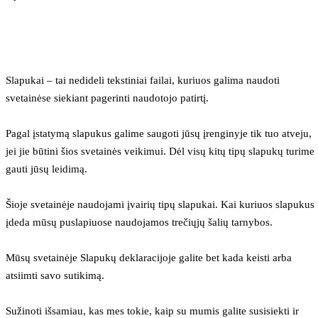
Slapukai – tai nedideli tekstiniai failai, kuriuos galima naudoti 
svetainėse siekiant pagerinti naudotojo patirtį.
Pagal įstatymą slapukus galime saugoti jūsų įrenginyje tik tuo atveju, 
jei jie būtini šios svetainės veikimui. Dėl visų kitų tipų slapukų turime 
gauti jūsų leidimą.
Šioje svetainėje naudojami įvairių tipų slapukai. Kai kuriuos slapukus 
įdeda mūsų puslapiuose naudojamos trečiųjų šalių tarnybos.
Mūsų svetainėje Slapukų deklaracijoje galite bet kada keisti arba 
atsiimti savo sutikimą.
Sužinoti išsamiau, kas mes tokie, kaip su mumis galite susisiekti ir 