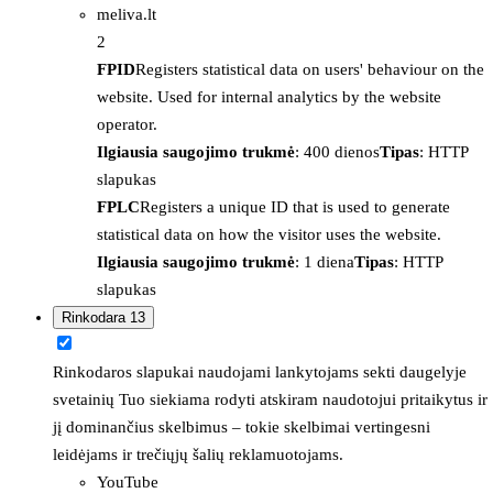
meliva.lt
2
FPID
Registers statistical data on users' behaviour on the
website. Used for internal analytics by the website
operator.
Ilgiausia saugojimo trukmė
: 400 dienos
Tipas
: HTTP
slapukas
FPLC
Registers a unique ID that is used to generate
statistical data on how the visitor uses the website.
Ilgiausia saugojimo trukmė
: 1 diena
Tipas
: HTTP
slapukas
Rinkodara
13
Rinkodaros slapukai naudojami lankytojams sekti daugelyje
svetainių Tuo siekiama rodyti atskiram naudotojui pritaikytus ir
jį dominančius skelbimus – tokie skelbimai vertingesni
leidėjams ir trečiųjų šalių reklamuotojams.
YouTube