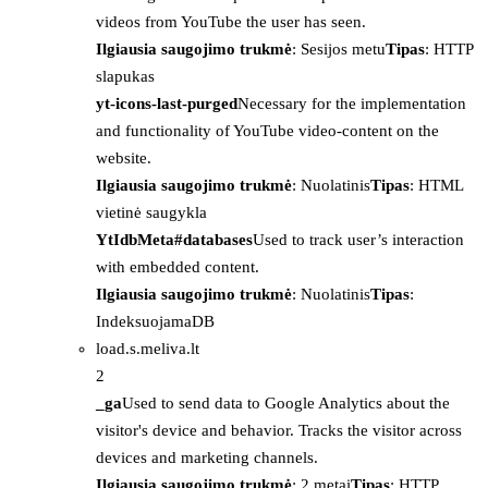
videos from YouTube the user has seen.
Ilgiausia saugojimo trukmė
: Sesijos metu
Tipas
: HTTP
slapukas
yt-icons-last-purged
Necessary for the implementation
and functionality of YouTube video-content on the
website.
Ilgiausia saugojimo trukmė
: Nuolatinis
Tipas
: HTML
vietinė saugykla
YtIdbMeta#databases
Used to track user’s interaction
with embedded content.
Ilgiausia saugojimo trukmė
: Nuolatinis
Tipas
:
IndeksuojamaDB
load.s.meliva.lt
2
_ga
Used to send data to Google Analytics about the
visitor's device and behavior. Tracks the visitor across
devices and marketing channels.
Ilgiausia saugojimo trukmė
: 2 metai
Tipas
: HTTP