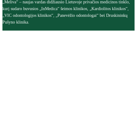
„Meliva“ – naujas vardas didžiausio Lietuvoje privačios medicinos tinklo,
kurį sudaro buvusios „InMedica“ šeimos klinikos, „Kardiolitos klinikos“,
„VIC odontologijos klinikos“, „Panevėžio odontologai“ bei Druskininkų
Pušyno klinika.