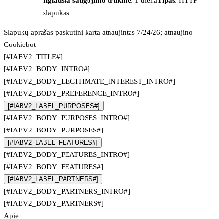
Ilgiausia saugojimo trukmė
: 1 diena
Tipas
: HTTP
slapukas
Slapukų aprašas paskutinį kartą atnaujintas 7/24/26; atnaujino
Cookiebot
[#IABV2_TITLE#]
[#IABV2_BODY_INTRO#]
[#IABV2_BODY_LEGITIMATE_INTEREST_INTRO#]
[#IABV2_BODY_PREFERENCE_INTRO#]
[#IABV2_LABEL_PURPOSES#]
[#IABV2_BODY_PURPOSES_INTRO#]
[#IABV2_BODY_PURPOSES#]
[#IABV2_LABEL_FEATURES#]
[#IABV2_BODY_FEATURES_INTRO#]
[#IABV2_BODY_FEATURES#]
[#IABV2_LABEL_PARTNERS#]
[#IABV2_BODY_PARTNERS_INTRO#]
[#IABV2_BODY_PARTNERS#]
Apie