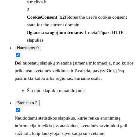
s.meliva.lt
2
CookieConsent [x2]
Stores the user's cookie consent
state for the current domain
Ilgiausia saugojimo trukmė
: 1 metai
Tipas
: HTTP
slapukas
Nuostatos
0
Dėl nuostatų slapukų svetainė įsimena informaciją, nuo kurios
priklauso svetainės veikimas ir išvaizda, pavyzdžiui, jūsų
pasirinkta kalba arba regionas, kuriame esate.
Šio tipo slapukų nenaudojame
Statistika
2
Naudodami statistikos slapukus, kurie renka anoniminę
informacija ir teikia jos ataskaitas, svetainės savininkai gali
sužinoti, kaip lankytojai sąveikauja su svetaine.