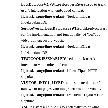
LogsDatabaseV2:V#||LogsRequestsStore
Used to track
user’s interaction with embedded content.
Ilgiausia saugojimo trukmė
: Nuolatinis
Tipas
:
IndeksuojamaDB
ServiceWorkerLogsDatabase#SWHealthLog
Necessary
for the implementation and functionality of YouTube
video-content on the website.
Ilgiausia saugojimo trukmė
: Nuolatinis
Tipas
:
IndeksuojamaDB
TESTCOOKIESENABLED
Used to track user’s
interaction with embedded content.
Ilgiausia saugojimo trukmė
: 1 diena
Tipas
: HTTP
slapukas
VISITOR_INFO1_LIVE
Tries to estimate the users'
bandwidth on pages with integrated YouTube videos.
Ilgiausia saugojimo trukmė
: 180 dienos
Tipas
: HTTP
slapukas
YSC
Registers a unique ID to keep statistics of what