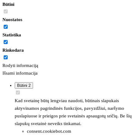
Būtini
Nuostatos
Statistika
Rinkodara
Rodyti informaciją
Išsami informacija
Būtini
2
Kad svetainę būtų lengviau naudoti, būtinais slapukais
aktyvinamos pagrindinės funkcijos, pavyzdžiui, naršymo
puslapiuose ir prieigos prie svetainės apsaugotų sričių. Be šių
slapukų svetainė neveiks tinkamai.
consent.cookiebot.com