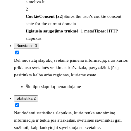
s.meliva.lt
2
CookieConsent [x2]
Stores the user's cookie consent
state for the current domain
Ilgiausia saugojimo trukmė
: 1 metai
Tipas
: HTTP
slapukas
Nuostatos
0
Dėl nuostatų slapukų svetainė įsimena informaciją, nuo kurios
priklauso svetainės veikimas ir išvaizda, pavyzdžiui, jūsų
pasirinkta kalba arba regionas, kuriame esate.
Šio tipo slapukų nenaudojame
Statistika
2
Naudodami statistikos slapukus, kurie renka anoniminę
informacija ir teikia jos ataskaitas, svetainės savininkai gali
sužinoti, kaip lankytojai sąveikauja su svetaine.