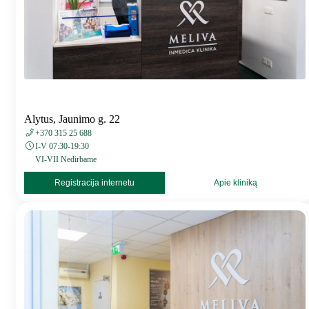
Alytus, Jaunimo g. 22
+370 315 25 688
I-V 07:30-19:30
VI-VII Nedirbame
Registracija internetu
Apie kliniką