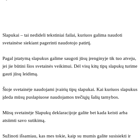
Slapukai – tai nedideli tekstiniai failai, kuriuos galima naudoti 
svetainėse siekiant pagerinti naudotojo patirtį.
Pagal įstatymą slapukus galime saugoti jūsų įrenginyje tik tuo atveju, 
jei jie būtini šios svetainės veikimui. Dėl visų kitų tipų slapukų turime 
gauti jūsų leidimą.
Šioje svetainėje naudojami įvairių tipų slapukai. Kai kuriuos slapukus 
įdeda mūsų puslapiuose naudojamos trečiųjų šalių tarnybos.
Mūsų svetainėje Slapukų deklaracijoje galite bet kada keisti arba 
atsiimti savo sutikimą.
Sužinoti išsamiau, kas mes tokie, kaip su mumis galite susisiekti ir 