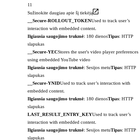
11
Sužinokite daugiau apie šį tiekėją
__Secure-ROLLOUT_TOKEN
Used to track user’s
interaction with embedded content.
Ilgiausia saugojimo trukmė
: 180 dienos
Tipas
: HTTP
slapukas
__Secure-YEC
Stores the user's video player preferences
using embedded YouTube video
Ilgiausia saugojimo trukmė
: Sesijos metu
Tipas
: HTTP
slapukas
__Secure-YNID
Used to track user’s interaction with
embedded content.
Ilgiausia saugojimo trukmė
: 180 dienos
Tipas
: HTTP
slapukas
LAST_RESULT_ENTRY_KEY
Used to track user’s
interaction with embedded content.
Ilgiausia saugojimo trukmė
: Sesijos metu
Tipas
: HTTP
slapukas