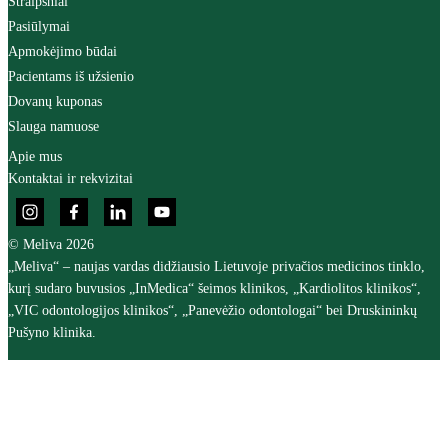
Straipsniai
Pasiūlymai
Apmokėjimo būdai
Pacientams iš užsienio
Dovanų kuponas
Slauga namuose
Apie mus
Kontaktai ir rekvizitai
© Meliva 2026
„Meliva“ – naujas vardas didžiausio Lietuvoje privačios medicinos tinklo,
kurį sudaro buvusios „InMedica“ šeimos klinikos, „Kardiolitos klinikos“,
„VIC odontologijos klinikos“, „Panevėžio odontologai“ bei Druskininkų
Pušyno klinika.