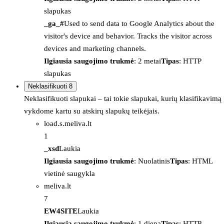
slapukas
_ga_#
Used to send data to Google Analytics about the
visitor's device and behavior. Tracks the visitor across
devices and marketing channels.
Ilgiausia saugojimo trukmė
: 2 metai
Tipas
: HTTP
slapukas
Neklasifikuoti
8
Neklasifikuoti slapukai – tai tokie slapukai, kurių klasifikavimą
vykdome kartu su atskirų slapukų teikėjais.
load.s.meliva.lt
1
_xsd
Laukia
Ilgiausia saugojimo trukmė
: Nuolatinis
Tipas
: HTML
vietinė saugykla
meliva.lt
7
EW4SITE
Laukia
Ilgiausia saugojimo trukmė
: 1 diena
Tipas
: HTTP