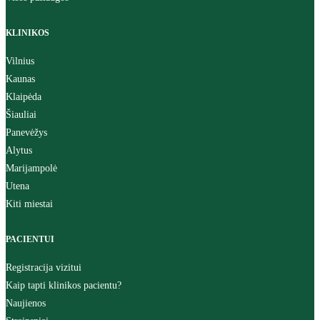
KLINIKOS
Vilnius
Kaunas
Klaipėda
Šiauliai
Panevėžys
Alytus
Marijampolė
Utena
Kiti miestai
PACIENTUI
Registracija vizitui
Kaip tapti klinikos pacientu?
Naujienos