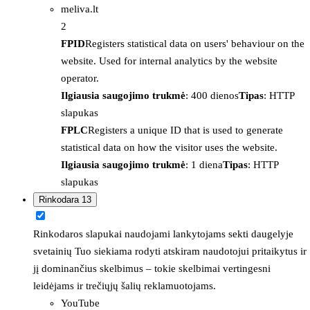
meliva.lt
2
FPID
Registers statistical data on users' behaviour on the
website. Used for internal analytics by the website
operator.
Ilgiausia saugojimo trukmė
: 400 dienos
Tipas
: HTTP
slapukas
FPLC
Registers a unique ID that is used to generate
statistical data on how the visitor uses the website.
Ilgiausia saugojimo trukmė
: 1 diena
Tipas
: HTTP
slapukas
Rinkodara
13
Rinkodaros slapukai naudojami lankytojams sekti daugelyje
svetainių Tuo siekiama rodyti atskiram naudotojui pritaikytus ir
jį dominančius skelbimus – tokie skelbimai vertingesni
leidėjams ir trečiųjų šalių reklamuotojams.
YouTube