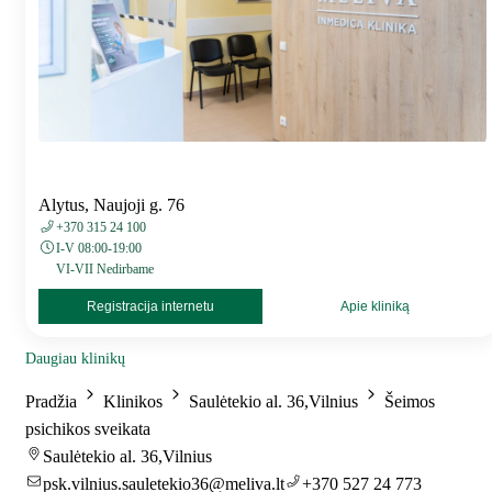
Alytus, Naujoji g. 76
+370 315 24 100
I-V 08:00-19:00
VI-VII Nedirbame
Registracija internetu
Apie kliniką
Daugiau klinikų
Pradžia
Klinikos
Saulėtekio al. 36,Vilnius
Šeimos
psichikos sveikata
Saulėtekio al. 36,Vilnius
psk.vilnius.sauletekio36@meliva.lt
+370 527 24 773