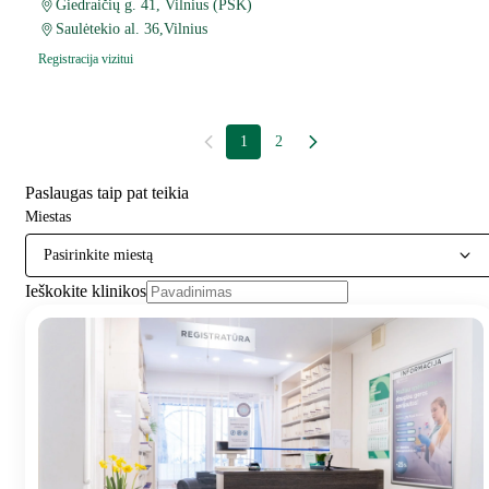
Giedraičių g. 41, Vilnius (PSK)
Saulėtekio al. 36,Vilnius
Registracija vizitui
1
2
Paslaugas taip pat teikia
Miestas
Pasirinkite miestą
Ieškokite klinikos