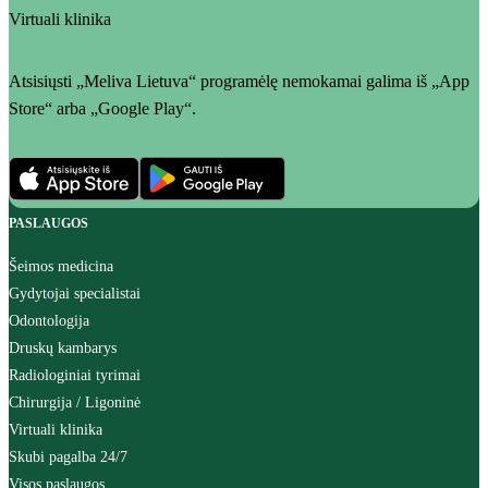
Virtuali klinika
Atsisiųsti „Meliva Lietuva“ programėlę nemokamai galima iš „App
Store“ arba „Google Play“.
PASLAUGOS
Šeimos medicina
Gydytojai specialistai
Odontologija
Druskų kambarys
Radiologiniai tyrimai
Chirurgija / Ligoninė
Virtuali klinika
Skubi pagalba 24/7
Visos paslaugos