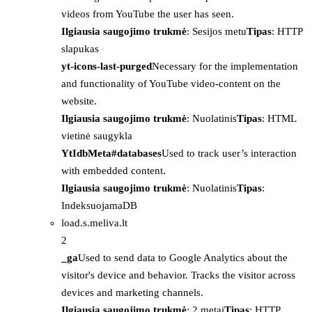
videos from YouTube the user has seen.
Ilgiausia saugojimo trukmė
: Sesijos metu
Tipas
: HTTP
slapukas
yt-icons-last-purged
Necessary for the implementation
and functionality of YouTube video-content on the
website.
Ilgiausia saugojimo trukmė
: Nuolatinis
Tipas
: HTML
vietinė saugykla
YtIdbMeta#databases
Used to track user’s interaction
with embedded content.
Ilgiausia saugojimo trukmė
: Nuolatinis
Tipas
:
IndeksuojamaDB
load.s.meliva.lt
2
_ga
Used to send data to Google Analytics about the
visitor's device and behavior. Tracks the visitor across
devices and marketing channels.
Ilgiausia saugojimo trukmė
: 2 metai
Tipas
: HTTP