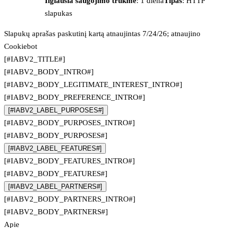
Ilgiausia saugojimo trukmė
: 1 diena
Tipas
: HTTP
slapukas
Slapukų aprašas paskutinį kartą atnaujintas 7/24/26; atnaujino
Cookiebot
[#IABV2_TITLE#]
[#IABV2_BODY_INTRO#]
[#IABV2_BODY_LEGITIMATE_INTEREST_INTRO#]
[#IABV2_BODY_PREFERENCE_INTRO#]
[#IABV2_LABEL_PURPOSES#]
[#IABV2_BODY_PURPOSES_INTRO#]
[#IABV2_BODY_PURPOSES#]
[#IABV2_LABEL_FEATURES#]
[#IABV2_BODY_FEATURES_INTRO#]
[#IABV2_BODY_FEATURES#]
[#IABV2_LABEL_PARTNERS#]
[#IABV2_BODY_PARTNERS_INTRO#]
[#IABV2_BODY_PARTNERS#]
Apie