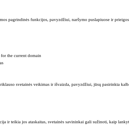
mos pagrindinės funkcijos, pavyzdžiui, naršymo puslapiuose ir prieigos 
e for the current domain
as
iklauso svetainės veikimas ir išvaizda, pavyzdžiui, jūsų pasirinkta kalb
 ir teikia jos ataskaitas, svetainės savininkai gali sužinoti, kaip lanky