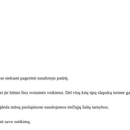
se siekiant pagerinti naudotojo patirtį.
ei jie būtini šios svetainės veikimui. Dėl visų kitų tipų slapukų turime ga
s įdeda mūsų puslapiuose naudojamos trečiųjų šalių tarnybos.
mti savo sutikimą.