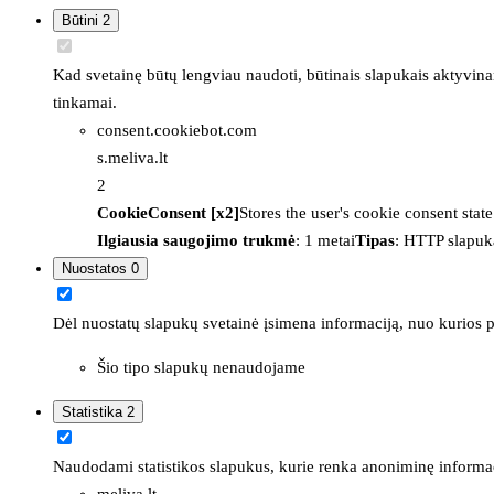
Būtini
2
Kad svetainę būtų lengviau naudoti, būtinais slapukais aktyvina
tinkamai.
consent.cookiebot.com
s.meliva.lt
2
CookieConsent [x2]
Stores the user's cookie consent stat
Ilgiausia saugojimo trukmė
: 1 metai
Tipas
: HTTP slapuk
Nuostatos
0
Dėl nuostatų slapukų svetainė įsimena informaciją, nuo kurios pr
Šio tipo slapukų nenaudojame
Statistika
2
Naudodami statistikos slapukus, kurie renka anoniminę informacija
meliva.lt