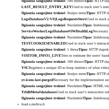
Ilgiausia saugojimo trukmė
: 180 dienos
Tipas
: HTTP sl
LAST_RESULT_ENTRY_KEY
Used to track user’s int
Ilgiausia saugojimo trukmė
: Sesijos metu
Tipas
: HTTP s
LogsDatabaseV2:V#||LogsRequestsStore
Used to track 
Ilgiausia saugojimo trukmė
: Nuolatinis
Tipas
: Indeksu
ServiceWorkerLogsDatabase#SWHealthLog
Necessary 
Ilgiausia saugojimo trukmė
: Nuolatinis
Tipas
: Indeksu
TESTCOOKIESENABLED
Used to track user’s interac
Ilgiausia saugojimo trukmė
: 1 diena
Tipas
: HTTP slapuk
VISITOR_INFO1_LIVE
Tries to estimate the users' ba
Ilgiausia saugojimo trukmė
: 180 dienos
Tipas
: HTTP sl
YSC
Registers a unique ID to keep statistics of what vid
Ilgiausia saugojimo trukmė
: Sesijos metu
Tipas
: HTTP s
yt-icons-last-purged
Necessary for the implementation an
Ilgiausia saugojimo trukmė
: Nuolatinis
Tipas
: HTML vie
YtIdbMeta#databases
Used to track user’s interaction w
Ilgiausia saugojimo trukmė
: Nuolatinis
Tipas
: Indeksu
load.s.meliva.lt