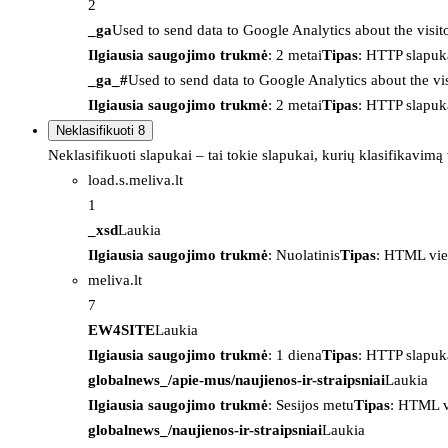
2
_ga
Used to send data to Google Analytics about the visit
Ilgiausia saugojimo trukmė
: 2 metai
Tipas
: HTTP slapuk
_ga_#
Used to send data to Google Analytics about the vis
Ilgiausia saugojimo trukmė
: 2 metai
Tipas
: HTTP slapuk
Neklasifikuoti
8
Neklasifikuoti slapukai – tai tokie slapukai, kurių klasifikavimą
load.s.meliva.lt
1
_xsd
Laukia
Ilgiausia saugojimo trukmė
: Nuolatinis
Tipas
: HTML vie
meliva.lt
7
EW4SITE
Laukia
Ilgiausia saugojimo trukmė
: 1 diena
Tipas
: HTTP slapuk
globalnews_/apie-mus/naujienos-ir-straipsniai
Laukia
Ilgiausia saugojimo trukmė
: Sesijos metu
Tipas
: HTML v
globalnews_/naujienos-ir-straipsniai
Laukia