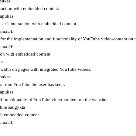
apukas
eraction with embedded content.
lapukas
user’s interaction with embedded content.
ojamaDB
for the implementation and functionality of YouTube video-content on t
ojamaDB
tion with embedded content.
as
ndwidth on pages with integrated YouTube videos.
apukas
eos from YouTube the user has seen.
lapukas
d functionality of YouTube video-content on the website.
tinė saugykla
ith embedded content.
ojamaDB