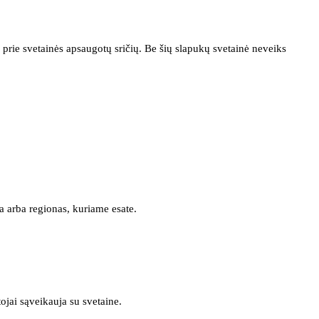
prie svetainės apsaugotų sričių. Be šių slapukų svetainė neveiks
a arba regionas, kuriame esate.
tojai sąveikauja su svetaine.