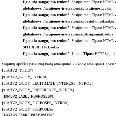
Ilgiausia saugojimo trukmė
: Sesijos metu
Tipas
: HTML v
globalnews_/naujienos-ir-straipsniai/naujienos
Laukia
Ilgiausia saugojimo trukmė
: Sesijos metu
Tipas
: HTML v
globalnews_/naujienos-ir-straipsniai/pasiulymai
Laukia
Ilgiausia saugojimo trukmė
: Sesijos metu
Tipas
: HTML v
globalnews_/naujienos-ir-straipsniai/straipsniai
Laukia
Ilgiausia saugojimo trukmė
: Sesijos metu
Tipas
: HTML v
SITEXSRF141
Laukia
Ilgiausia saugojimo trukmė
: 1 diena
Tipas
: HTTP slapuk
Slapukų aprašas paskutinį kartą atnaujintas 7/24/26; atnaujino
Cookie
[#IABV2_TITLE#]
[#IABV2_BODY_INTRO#]
[#IABV2_BODY_LEGITIMATE_INTEREST_INTRO#]
[#IABV2_BODY_PREFERENCE_INTRO#]
[#IABV2_LABEL_PURPOSES#]
[#IABV2_BODY_PURPOSES_INTRO#]
[#IABV2_BODY_PURPOSES#]
[#IABV2_LABEL_FEATURES#]