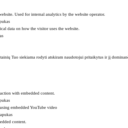
 website. Used for internal analytics by the website operator.
apukas
tical data on how the visitor uses the website.
as
inių Tuo siekiama rodyti atskiram naudotojui pritaikytus ir jį dominanči
eraction with embedded content.
apukas
es using embedded YouTube video
lapukas
bedded content.