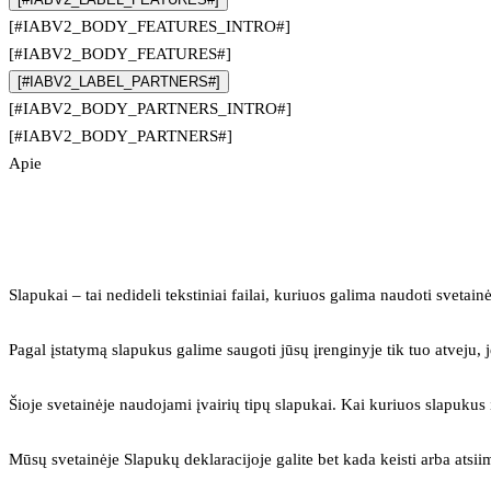
[#IABV2_BODY_FEATURES_INTRO#]
[#IABV2_BODY_FEATURES#]
[#IABV2_LABEL_PARTNERS#]
[#IABV2_BODY_PARTNERS_INTRO#]
[#IABV2_BODY_PARTNERS#]
Apie
Slapukai – tai nedideli tekstiniai failai, kuriuos galima naudoti svetainė
Pagal įstatymą slapukus galime saugoti jūsų įrenginyje tik tuo atveju, j
Šioje svetainėje naudojami įvairių tipų slapukai. Kai kuriuos slapuku
Mūsų svetainėje Slapukų deklaracijoje galite bet kada keisti arba atsii