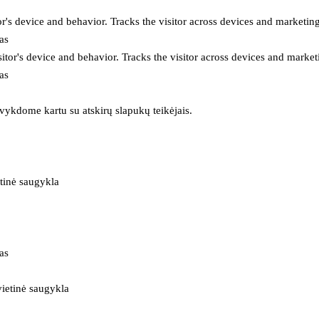
or's device and behavior. Tracks the visitor across devices and marketin
as
itor's device and behavior. Tracks the visitor across devices and market
as
 vykdome kartu su atskirų slapukų teikėjais.
tinė saugykla
as
ietinė saugykla