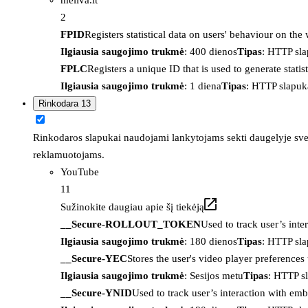
2
FPID
Registers statistical data on users' behaviour on the
Ilgiausia saugojimo trukmė
: 400 dienos
Tipas
: HTTP sl
FPLC
Registers a unique ID that is used to generate statis
Ilgiausia saugojimo trukmė
: 1 diena
Tipas
: HTTP slapuk
Rinkodara
13
Rinkodaros slapukai naudojami lankytojams sekti daugelyje sveta
reklamuotojams.
YouTube
11
Sužinokite daugiau apie šį tiekėją
__Secure-ROLLOUT_TOKEN
Used to track user’s int
Ilgiausia saugojimo trukmė
: 180 dienos
Tipas
: HTTP sl
__Secure-YEC
Stores the user's video player preferenc
Ilgiausia saugojimo trukmė
: Sesijos metu
Tipas
: HTTP s
__Secure-YNID
Used to track user’s interaction with em