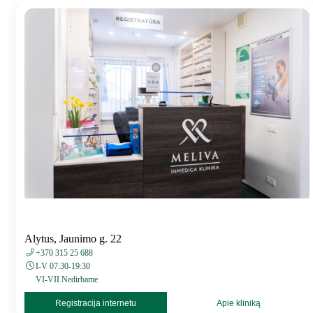
Alytus, Jaunimo g. 22
+370 315 25 688
I-V 07:30-19:30
VI-VII Nedirbame
Registracija internetu
Apie kliniką