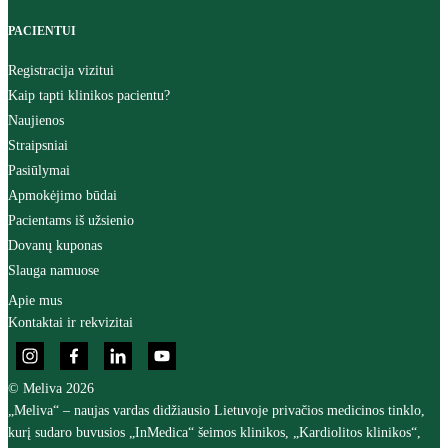
PACIENTUI
Registracija vizitui
Kaip tapti klinikos pacientu?
Naujienos
Straipsniai
Pasiūlymai
Apmokėjimo būdai
Pacientams iš užsienio
Dovanų kuponas
Slauga namuose
Apie mus
Kontaktai ir rekvizitai
© Meliva 2026
„Meliva“ – naujas vardas didžiausio Lietuvoje privačios medicinos tinklo,
kurį sudaro buvusios „InMedica“ šeimos klinikos, „Kardiolitos klinikos“,