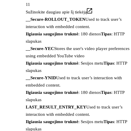
11
Sužinokite daugiau apie šį tiekėją
__Secure-ROLLOUT_TOKEN
Used to track user’s
interaction with embedded content.
Ilgiausia saugojimo trukmė
: 180 dienos
Tipas
: HTTP
slapukas
__Secure-YEC
Stores the user's video player preferences
using embedded YouTube video
Ilgiausia saugojimo trukmė
: Sesijos metu
Tipas
: HTTP
slapukas
__Secure-YNID
Used to track user’s interaction with
embedded content.
Ilgiausia saugojimo trukmė
: 180 dienos
Tipas
: HTTP
slapukas
LAST_RESULT_ENTRY_KEY
Used to track user’s
interaction with embedded content.
Ilgiausia saugojimo trukmė
: Sesijos metu
Tipas
: HTTP
slapukas