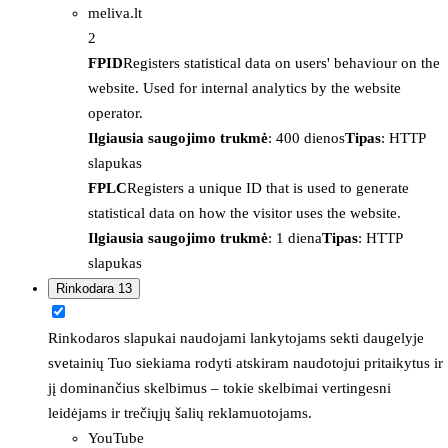
meliva.lt
2
FPID
Registers statistical data on users' behaviour on the
website. Used for internal analytics by the website
operator.
Ilgiausia saugojimo trukmė
: 400 dienos
Tipas
: HTTP
slapukas
FPLC
Registers a unique ID that is used to generate
statistical data on how the visitor uses the website.
Ilgiausia saugojimo trukmė
: 1 diena
Tipas
: HTTP
slapukas
Rinkodara
13
Rinkodaros slapukai naudojami lankytojams sekti daugelyje
svetainių Tuo siekiama rodyti atskiram naudotojui pritaikytus ir
jį dominančius skelbimus – tokie skelbimai vertingesni
leidėjams ir trečiųjų šalių reklamuotojams.
YouTube