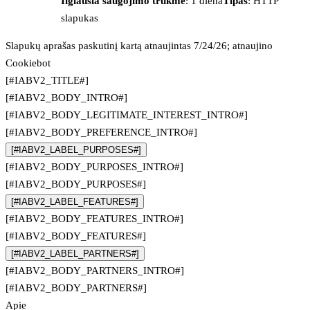
Ilgiausia saugojimo trukmė
: 1 diena
Tipas
: HTTP
slapukas
Slapukų aprašas paskutinį kartą atnaujintas 7/24/26; atnaujino
Cookiebot
[#IABV2_TITLE#]
[#IABV2_BODY_INTRO#]
[#IABV2_BODY_LEGITIMATE_INTEREST_INTRO#]
[#IABV2_BODY_PREFERENCE_INTRO#]
[#IABV2_LABEL_PURPOSES#]
[#IABV2_BODY_PURPOSES_INTRO#]
[#IABV2_BODY_PURPOSES#]
[#IABV2_LABEL_FEATURES#]
[#IABV2_BODY_FEATURES_INTRO#]
[#IABV2_BODY_FEATURES#]
[#IABV2_LABEL_PARTNERS#]
[#IABV2_BODY_PARTNERS_INTRO#]
[#IABV2_BODY_PARTNERS#]
Apie