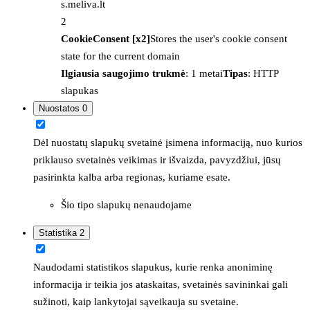
s.meliva.lt
2
CookieConsent [x2]
Stores the user's cookie consent
state for the current domain
Ilgiausia saugojimo trukmė
: 1 metai
Tipas
: HTTP
slapukas
Nuostatos
0
Dėl nuostatų slapukų svetainė įsimena informaciją, nuo kurios
priklauso svetainės veikimas ir išvaizda, pavyzdžiui, jūsų
pasirinkta kalba arba regionas, kuriame esate.
Šio tipo slapukų nenaudojame
Statistika
2
Naudodami statistikos slapukus, kurie renka anoniminę
informacija ir teikia jos ataskaitas, svetainės savininkai gali
sužinoti, kaip lankytojai sąveikauja su svetaine.