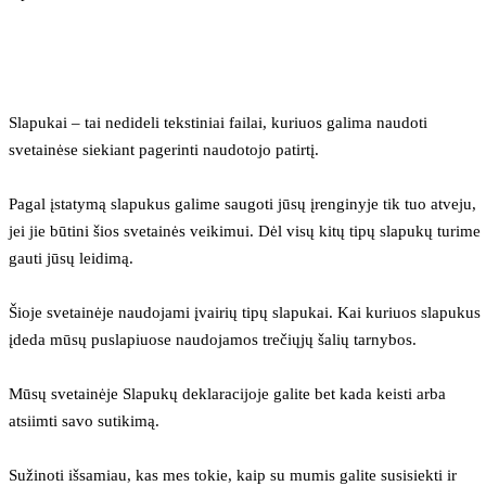
Slapukai – tai nedideli tekstiniai failai, kuriuos galima naudoti 
svetainėse siekiant pagerinti naudotojo patirtį.
Pagal įstatymą slapukus galime saugoti jūsų įrenginyje tik tuo atveju, 
jei jie būtini šios svetainės veikimui. Dėl visų kitų tipų slapukų turime 
gauti jūsų leidimą.
Šioje svetainėje naudojami įvairių tipų slapukai. Kai kuriuos slapukus 
įdeda mūsų puslapiuose naudojamos trečiųjų šalių tarnybos.
Mūsų svetainėje Slapukų deklaracijoje galite bet kada keisti arba 
atsiimti savo sutikimą.
Sužinoti išsamiau, kas mes tokie, kaip su mumis galite susisiekti ir 