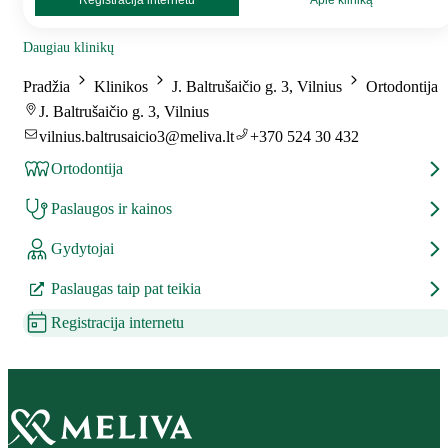
Registracija internetu
Apie kliniką
Daugiau klinikų
Pradžia
Klinikos
J. Baltrušaičio g. 3, Vilnius
Ortodontija
J. Baltrušaičio g. 3, Vilnius
vilnius.baltrusaicio3@meliva.lt
+370 524 30 432
Ortodontija
Paslaugos ir kainos
Gydytojai
Paslaugas taip pat teikia
Registracija internetu