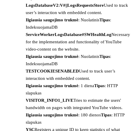
LogsDatabaseV2:V#||LogsRequestsStore
Used to track
user’s interaction with embedded content.
Ilgiausia saugojimo trukmė
: Nuolatinis
Tipas
:
IndeksuojamaDB
ServiceWorkerLogsDatabase#SWHealthLog
Necessary
for the implementation and functionality of YouTube
video-content on the website.
Ilgiausia saugojimo trukmė
: Nuolatinis
Tipas
:
IndeksuojamaDB
TESTCOOKIESENABLED
Used to track user’s
interaction with embedded content.
Ilgiausia saugojimo trukmė
: 1 diena
Tipas
: HTTP
slapukas
VISITOR_INFO1_LIVE
Tries to estimate the users'
bandwidth on pages with integrated YouTube videos.
Ilgiausia saugojimo trukmė
: 180 dienos
Tipas
: HTTP
slapukas
YSC
Registers a unique ID to keep statistics of what