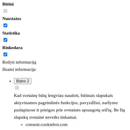
Būtini
Nuostatos
Statistika
Rinkodara
Rodyti informaciją
Išsami informacija
Būtini
2
Kad svetainę būtų lengviau naudoti, būtinais slapukais
aktyvinamos pagrindinės funkcijos, pavyzdžiui, naršymo
puslapiuose ir prieigos prie svetainės apsaugotų sričių. Be šių
slapukų svetainė neveiks tinkamai.
consent.cookiebot.com