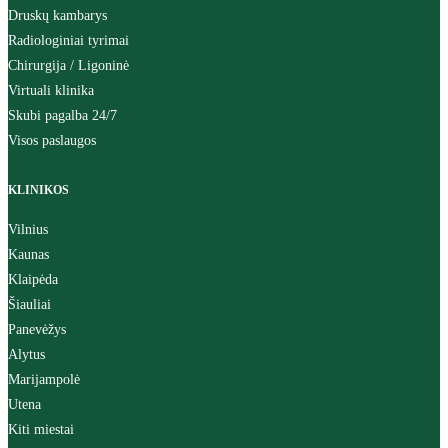
Druskų kambarys
Radiologiniai tyrimai
Chirurgija / Ligoninė
Virtuali klinika
Skubi pagalba 24/7
Visos paslaugos
KLINIKOS
Vilnius
Kaunas
Klaipėda
Šiauliai
Panevėžys
Alytus
Marijampolė
Utena
Kiti miestai