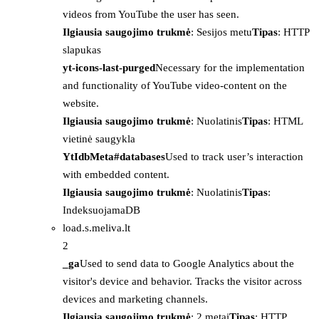
videos from YouTube the user has seen.
Ilgiausia saugojimo trukmė
: Sesijos metu
Tipas
: HTTP
slapukas
yt-icons-last-purged
Necessary for the implementation
and functionality of YouTube video-content on the
website.
Ilgiausia saugojimo trukmė
: Nuolatinis
Tipas
: HTML
vietinė saugykla
YtIdbMeta#databases
Used to track user’s interaction
with embedded content.
Ilgiausia saugojimo trukmė
: Nuolatinis
Tipas
:
IndeksuojamaDB
load.s.meliva.lt
2
_ga
Used to send data to Google Analytics about the
visitor's device and behavior. Tracks the visitor across
devices and marketing channels.
Ilgiausia saugojimo trukmė
: 2 metai
Tipas
: HTTP