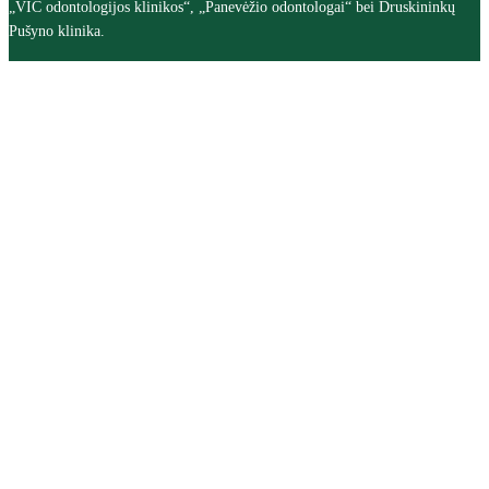
„VIC odontologijos klinikos“, „Panevėžio odontologai“ bei Druskininkų
Pušyno klinika.