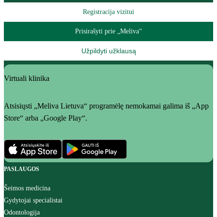
Registracija vizitui
Prisirašyti prie „Meliva“
Užpildyti užklausą
Virtuali klinika
Atsisiųsti „Meliva Lietuva“ programėlę nemokamai galima iš „App
Store“ arba „Google Play“.
PASLAUGOS
Šeimos medicina
Gydytojai specialistai
Odontologija