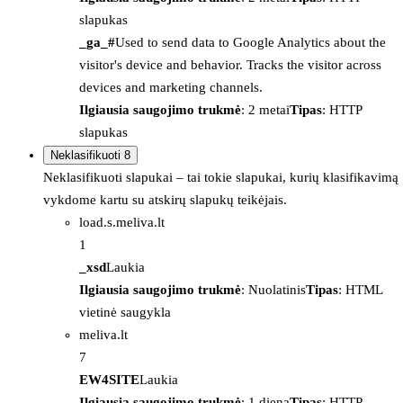
slapukas
_ga_#
Used to send data to Google Analytics about the
visitor's device and behavior. Tracks the visitor across
devices and marketing channels.
Ilgiausia saugojimo trukmė
: 2 metai
Tipas
: HTTP
slapukas
Neklasifikuoti
8
Neklasifikuoti slapukai – tai tokie slapukai, kurių klasifikavimą
vykdome kartu su atskirų slapukų teikėjais.
load.s.meliva.lt
1
_xsd
Laukia
Ilgiausia saugojimo trukmė
: Nuolatinis
Tipas
: HTML
vietinė saugykla
meliva.lt
7
EW4SITE
Laukia
Ilgiausia saugojimo trukmė
: 1 diena
Tipas
: HTTP