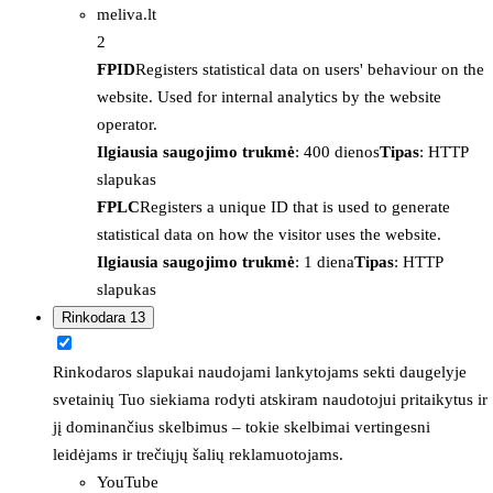
meliva.lt
2
FPID
Registers statistical data on users' behaviour on the
website. Used for internal analytics by the website
operator.
Ilgiausia saugojimo trukmė
: 400 dienos
Tipas
: HTTP
slapukas
FPLC
Registers a unique ID that is used to generate
statistical data on how the visitor uses the website.
Ilgiausia saugojimo trukmė
: 1 diena
Tipas
: HTTP
slapukas
Rinkodara
13
Rinkodaros slapukai naudojami lankytojams sekti daugelyje
svetainių Tuo siekiama rodyti atskiram naudotojui pritaikytus ir
jį dominančius skelbimus – tokie skelbimai vertingesni
leidėjams ir trečiųjų šalių reklamuotojams.
YouTube