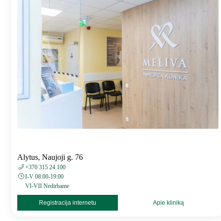
Alytus, Naujoji g. 76
+370 315 24 100
I-V 08:00-19:00
VI-VII Nedirbame
Registracija internetu
Apie kliniką