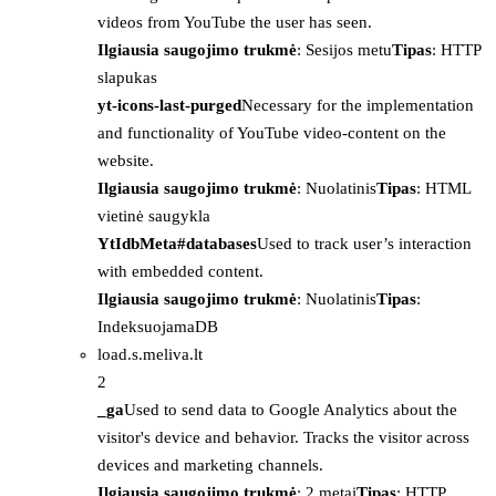
videos from YouTube the user has seen.
Ilgiausia saugojimo trukmė
: Sesijos metu
Tipas
: HTTP
slapukas
yt-icons-last-purged
Necessary for the implementation
and functionality of YouTube video-content on the
website.
Ilgiausia saugojimo trukmė
: Nuolatinis
Tipas
: HTML
vietinė saugykla
YtIdbMeta#databases
Used to track user’s interaction
with embedded content.
Ilgiausia saugojimo trukmė
: Nuolatinis
Tipas
:
IndeksuojamaDB
load.s.meliva.lt
2
_ga
Used to send data to Google Analytics about the
visitor's device and behavior. Tracks the visitor across
devices and marketing channels.
Ilgiausia saugojimo trukmė
: 2 metai
Tipas
: HTTP