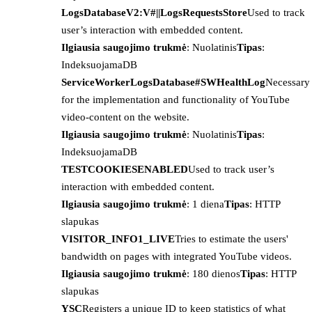
LogsDatabaseV2:V#||LogsRequestsStore
Used to track
user’s interaction with embedded content.
Ilgiausia saugojimo trukmė
: Nuolatinis
Tipas
:
IndeksuojamaDB
ServiceWorkerLogsDatabase#SWHealthLog
Necessary
for the implementation and functionality of YouTube
video-content on the website.
Ilgiausia saugojimo trukmė
: Nuolatinis
Tipas
:
IndeksuojamaDB
TESTCOOKIESENABLED
Used to track user’s
interaction with embedded content.
Ilgiausia saugojimo trukmė
: 1 diena
Tipas
: HTTP
slapukas
VISITOR_INFO1_LIVE
Tries to estimate the users'
bandwidth on pages with integrated YouTube videos.
Ilgiausia saugojimo trukmė
: 180 dienos
Tipas
: HTTP
slapukas
YSC
Registers a unique ID to keep statistics of what