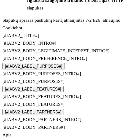
Ilgiausia saugojimo trukmė
: 1 diena
Tipas
: HTTP
slapukas
Slapukų aprašas paskutinį kartą atnaujintas 7/24/26; atnaujino
Cookiebot
[#IABV2_TITLE#]
[#IABV2_BODY_INTRO#]
[#IABV2_BODY_LEGITIMATE_INTEREST_INTRO#]
[#IABV2_BODY_PREFERENCE_INTRO#]
[#IABV2_LABEL_PURPOSES#]
[#IABV2_BODY_PURPOSES_INTRO#]
[#IABV2_BODY_PURPOSES#]
[#IABV2_LABEL_FEATURES#]
[#IABV2_BODY_FEATURES_INTRO#]
[#IABV2_BODY_FEATURES#]
[#IABV2_LABEL_PARTNERS#]
[#IABV2_BODY_PARTNERS_INTRO#]
[#IABV2_BODY_PARTNERS#]
Apie