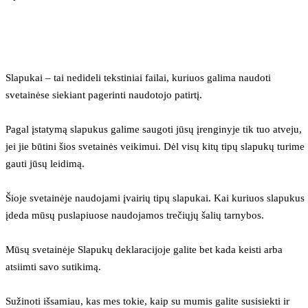
Slapukai – tai nedideli tekstiniai failai, kuriuos galima naudoti 
svetainėse siekiant pagerinti naudotojo patirtį.
Pagal įstatymą slapukus galime saugoti jūsų įrenginyje tik tuo atveju, 
jei jie būtini šios svetainės veikimui. Dėl visų kitų tipų slapukų turime 
gauti jūsų leidimą.
Šioje svetainėje naudojami įvairių tipų slapukai. Kai kuriuos slapukus 
įdeda mūsų puslapiuose naudojamos trečiųjų šalių tarnybos.
Mūsų svetainėje Slapukų deklaracijoje galite bet kada keisti arba 
atsiimti savo sutikimą.
Sužinoti išsamiau, kas mes tokie, kaip su mumis galite susisiekti ir 