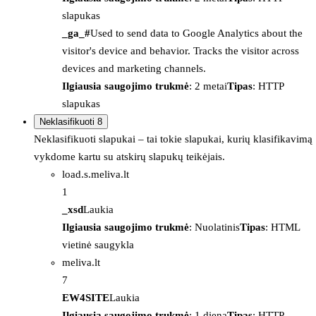
slapukas
_ga_#
Used to send data to Google Analytics about the
visitor's device and behavior. Tracks the visitor across
devices and marketing channels.
Ilgiausia saugojimo trukmė
: 2 metai
Tipas
: HTTP
slapukas
Neklasifikuoti
8
Neklasifikuoti slapukai – tai tokie slapukai, kurių klasifikavimą
vykdome kartu su atskirų slapukų teikėjais.
load.s.meliva.lt
1
_xsd
Laukia
Ilgiausia saugojimo trukmė
: Nuolatinis
Tipas
: HTML
vietinė saugykla
meliva.lt
7
EW4SITE
Laukia
Ilgiausia saugojimo trukmė
: 1 diena
Tipas
: HTTP