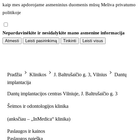
kaip mes apdorojame asmeninius duomenis mūsų 
Meliva privatumo 
politikoje
Nepardavinėkite ir nesidalykite mano asmenine informacija
Atmesti
Leisti pasirinkimą
Tinkinti
Leisti visus
Pradžia
Klinikos
J. Baltrušaičio g. 3, Vilnius
Dantų
implantacija
Dantų implantacijos centras Vilniuje, J. Baltrušaičio g. 3
Šeimos ir odontologijos klinika
(
anksčiau – „InMedica“ klinika
)
Paslaugos ir kainos
Paslaugos paieška