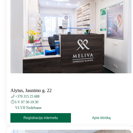
Alytus, Jaunimo g. 22
+370 315 25 688
I-V 07:30-19:30
VI-VII Nedirbame
Registracija internetu
Apie kliniką