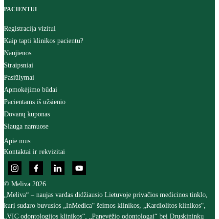
PACIENTUI
Registracija vizitui
Kaip tapti klinikos pacientu?
Naujienos
Straipsniai
Pasiūlymai
Apmokėjimo būdai
Pacientams iš užsienio
Dovanų kuponas
Slauga namuose
Apie mus
Kontaktai ir rekvizitai
© Meliva 2026
„Meliva“ – naujas vardas didžiausio Lietuvoje privačios medicinos tinklo,
kurį sudaro buvusios „InMedica“ šeimos klinikos, „Kardiolitos klinikos“,
„VIC odontologijos klinikos“, „Panevėžio odontologai“ bei Druskininkų