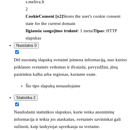
s.meliva.lt
2
CookieConsent [x2]
Stores the user's cookie consent
state for the current domain
Ilgiausia saugojimo trukmė
: 1 metai
Tipas
: HTTP
slapukas
Nuostatos
0
Dėl nuostatų slapukų svetainė įsimena informaciją, nuo kurios
priklauso svetainės veikimas ir išvaizda, pavyzdžiui, jūsų
pasirinkta kalba arba regionas, kuriame esate.
Šio tipo slapukų nenaudojame
Statistika
2
Naudodami statistikos slapukus, kurie renka anoniminę
informacija ir teikia jos ataskaitas, svetainės savininkai gali
sužinoti, kaip lankytojai sąveikauja su svetaine.