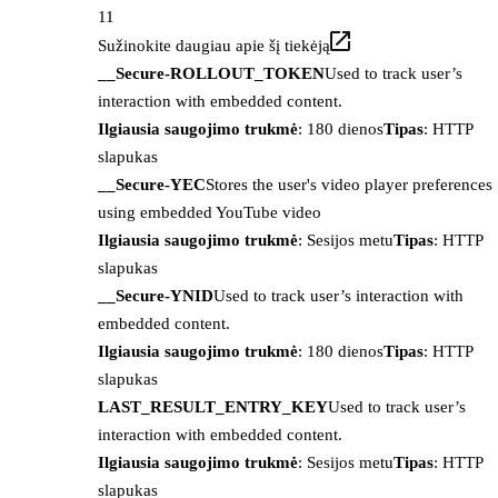
11
Sužinokite daugiau apie šį tiekėją
__Secure-ROLLOUT_TOKEN
Used to track user’s
interaction with embedded content.
Ilgiausia saugojimo trukmė
: 180 dienos
Tipas
: HTTP
slapukas
__Secure-YEC
Stores the user's video player preferences
using embedded YouTube video
Ilgiausia saugojimo trukmė
: Sesijos metu
Tipas
: HTTP
slapukas
__Secure-YNID
Used to track user’s interaction with
embedded content.
Ilgiausia saugojimo trukmė
: 180 dienos
Tipas
: HTTP
slapukas
LAST_RESULT_ENTRY_KEY
Used to track user’s
interaction with embedded content.
Ilgiausia saugojimo trukmė
: Sesijos metu
Tipas
: HTTP
slapukas