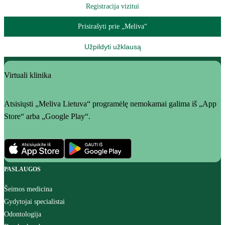
Registracija vizitui
Prisirašyti prie „Meliva“
Užpildyti užklausą
Virtuali klinika
Atsisiųsti „Meliva Lietuva“ programėlę nemokamai galima iš „App
Store“ arba „Google Play“.
PASLAUGOS
Šeimos medicina
Gydytojai specialistai
Odontologija