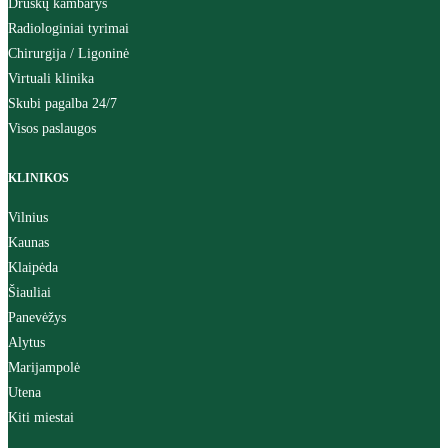
Druskų kambarys
Radiologiniai tyrimai
Chirurgija / Ligoninė
Virtuali klinika
Skubi pagalba 24/7
Visos paslaugos
KLINIKOS
Vilnius
Kaunas
Klaipėda
Šiauliai
Panevėžys
Alytus
Marijampolė
Utena
Kiti miestai