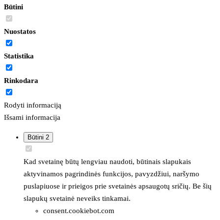
Būtini
Nuostatos
Statistika
Rinkodara
Rodyti informaciją
Išsami informacija
Būtini
2
Kad svetainę būtų lengviau naudoti, būtinais slapukais
aktyvinamos pagrindinės funkcijos, pavyzdžiui, naršymo
puslapiuose ir prieigos prie svetainės apsaugotų sričių. Be šių
slapukų svetainė neveiks tinkamai.
consent.cookiebot.com