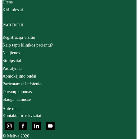
Utena
Kiti miestai
PACIENTUI
Registracija vizitui
Kaip tapti klinikos pacientu?
Naujienos
Straipsniai
Pasiūlymai
Apmokėjimo būdai
Pacientams iš užsienio
Dovanų kuponas
Slauga namuose
Apie mus
Kontaktai ir rekvizitai
© Meliva 2026