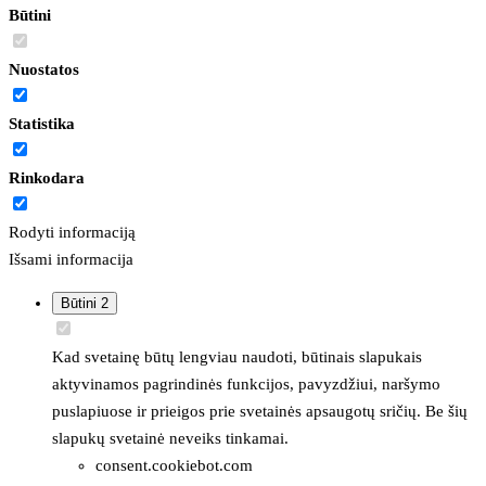
Būtini
Nuostatos
Statistika
Rinkodara
Rodyti informaciją
Išsami informacija
Būtini
2
Kad svetainę būtų lengviau naudoti, būtinais slapukais
aktyvinamos pagrindinės funkcijos, pavyzdžiui, naršymo
puslapiuose ir prieigos prie svetainės apsaugotų sričių. Be šių
slapukų svetainė neveiks tinkamai.
consent.cookiebot.com