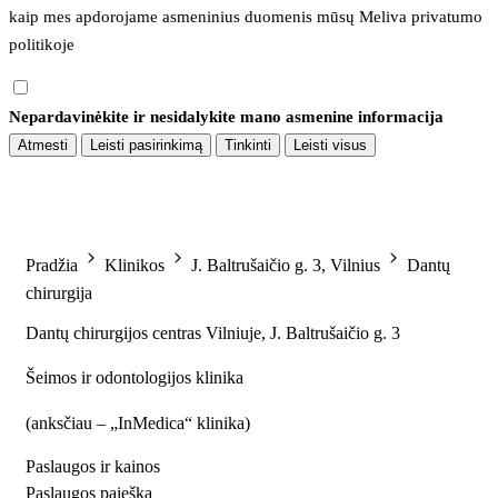
kaip mes apdorojame asmeninius duomenis mūsų 
Meliva privatumo 
politikoje
Nepardavinėkite ir nesidalykite mano asmenine informacija
Atmesti
Leisti pasirinkimą
Tinkinti
Leisti visus
Pradžia
Klinikos
J. Baltrušaičio g. 3, Vilnius
Dantų
chirurgija
Dantų chirurgijos centras Vilniuje, J. Baltrušaičio g. 3
Šeimos ir odontologijos klinika
(
anksčiau – „InMedica“ klinika
)
Paslaugos ir kainos
Paslaugos paieška