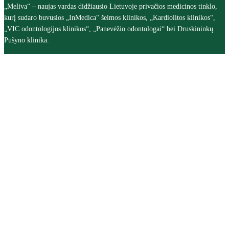
„Meliva“ – naujas vardas didžiausio Lietuvoje privačios medicinos tinklo,
kurį sudaro buvusios „InMedica“ šeimos klinikos, „Kardiolitos klinikos“,
„VIC odontologijos klinikos“, „Panevėžio odontologai“ bei Druskininkų
Pušyno klinika.