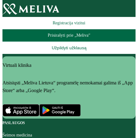
Registracija vizitui
Prisirašyti prie „Meliva“
Užpildyti užklausą
Virtuali klinika
Atsisiųsti „Meliva Lietuva“ programėlę nemokamai galima iš „App
Store“ arba „Google Play“.
PASLAUGOS
Šeimos medicina