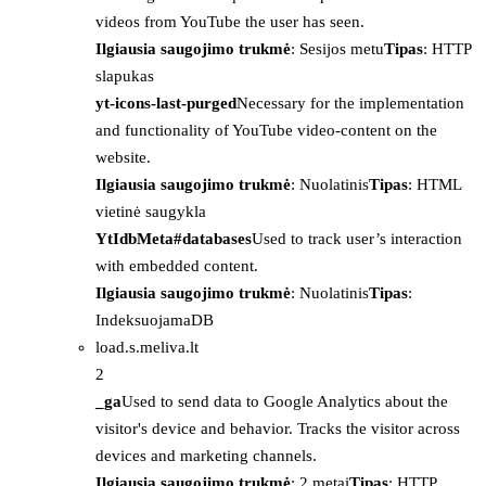
videos from YouTube the user has seen.
Ilgiausia saugojimo trukmė
: Sesijos metu
Tipas
: HTTP
slapukas
yt-icons-last-purged
Necessary for the implementation
and functionality of YouTube video-content on the
website.
Ilgiausia saugojimo trukmė
: Nuolatinis
Tipas
: HTML
vietinė saugykla
YtIdbMeta#databases
Used to track user’s interaction
with embedded content.
Ilgiausia saugojimo trukmė
: Nuolatinis
Tipas
:
IndeksuojamaDB
load.s.meliva.lt
2
_ga
Used to send data to Google Analytics about the
visitor's device and behavior. Tracks the visitor across
devices and marketing channels.
Ilgiausia saugojimo trukmė
: 2 metai
Tipas
: HTTP