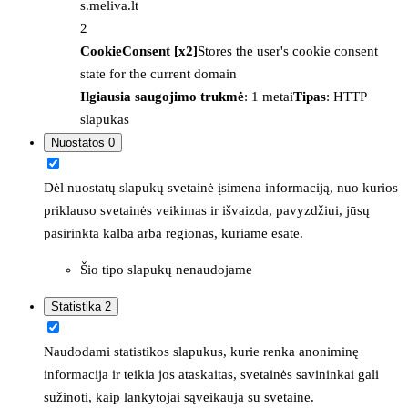
s.meliva.lt
2
CookieConsent [x2]
Stores the user's cookie consent
state for the current domain
Ilgiausia saugojimo trukmė
: 1 metai
Tipas
: HTTP
slapukas
Nuostatos
0
Dėl nuostatų slapukų svetainė įsimena informaciją, nuo kurios
priklauso svetainės veikimas ir išvaizda, pavyzdžiui, jūsų
pasirinkta kalba arba regionas, kuriame esate.
Šio tipo slapukų nenaudojame
Statistika
2
Naudodami statistikos slapukus, kurie renka anoniminę
informacija ir teikia jos ataskaitas, svetainės savininkai gali
sužinoti, kaip lankytojai sąveikauja su svetaine.