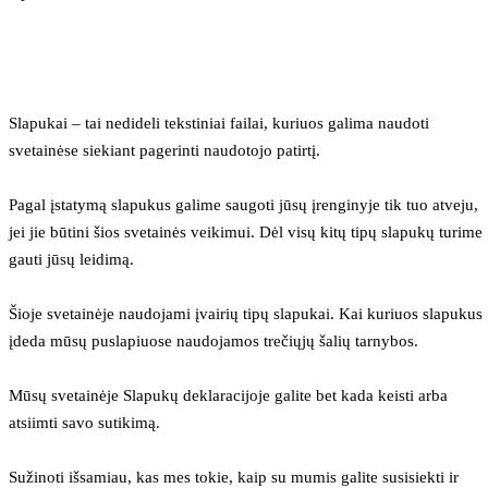
Slapukai – tai nedideli tekstiniai failai, kuriuos galima naudoti 
svetainėse siekiant pagerinti naudotojo patirtį.
Pagal įstatymą slapukus galime saugoti jūsų įrenginyje tik tuo atveju, 
jei jie būtini šios svetainės veikimui. Dėl visų kitų tipų slapukų turime 
gauti jūsų leidimą.
Šioje svetainėje naudojami įvairių tipų slapukai. Kai kuriuos slapukus 
įdeda mūsų puslapiuose naudojamos trečiųjų šalių tarnybos.
Mūsų svetainėje Slapukų deklaracijoje galite bet kada keisti arba 
atsiimti savo sutikimą.
Sužinoti išsamiau, kas mes tokie, kaip su mumis galite susisiekti ir 