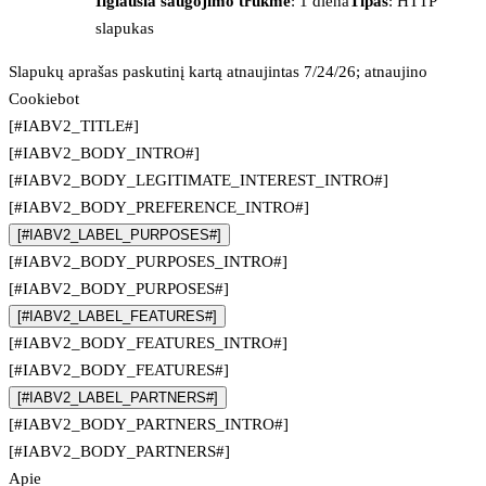
Ilgiausia saugojimo trukmė
: 1 diena
Tipas
: HTTP
slapukas
Slapukų aprašas paskutinį kartą atnaujintas 7/24/26; atnaujino
Cookiebot
[#IABV2_TITLE#]
[#IABV2_BODY_INTRO#]
[#IABV2_BODY_LEGITIMATE_INTEREST_INTRO#]
[#IABV2_BODY_PREFERENCE_INTRO#]
[#IABV2_LABEL_PURPOSES#]
[#IABV2_BODY_PURPOSES_INTRO#]
[#IABV2_BODY_PURPOSES#]
[#IABV2_LABEL_FEATURES#]
[#IABV2_BODY_FEATURES_INTRO#]
[#IABV2_BODY_FEATURES#]
[#IABV2_LABEL_PARTNERS#]
[#IABV2_BODY_PARTNERS_INTRO#]
[#IABV2_BODY_PARTNERS#]
Apie