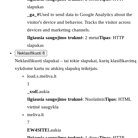
slapukas
_ga_#
Used to send data to Google Analytics about the
visitor's device and behavior. Tracks the visitor across
devices and marketing channels.
Ilgiausia saugojimo trukmė
: 2 metai
Tipas
: HTTP
slapukas
Neklasifikuoti
8
Neklasifikuoti slapukai – tai tokie slapukai, kurių klasifikavimą
vykdome kartu su atskirų slapukų teikėjais.
load.s.meliva.lt
1
_xsd
Laukia
Ilgiausia saugojimo trukmė
: Nuolatinis
Tipas
: HTML
vietinė saugykla
meliva.lt
7
EW4SITE
Laukia
Ilgiausia saugojimo trukmė
: 1 diena
Tipas
: HTTP