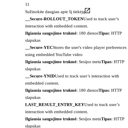
11
Sužinokite daugiau apie šį tiekėją
__Secure-ROLLOUT_TOKEN
Used to track user’s
interaction with embedded content.
Ilgiausia saugojimo trukmė
: 180 dienos
Tipas
: HTTP
slapukas
__Secure-YEC
Stores the user's video player preferences
using embedded YouTube video
Ilgiausia saugojimo trukmė
: Sesijos metu
Tipas
: HTTP
slapukas
__Secure-YNID
Used to track user’s interaction with
embedded content.
Ilgiausia saugojimo trukmė
: 180 dienos
Tipas
: HTTP
slapukas
LAST_RESULT_ENTRY_KEY
Used to track user’s
interaction with embedded content.
Ilgiausia saugojimo trukmė
: Sesijos metu
Tipas
: HTTP
slapukas