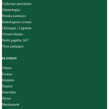
Gydytojai specialistai
Odontologija
Druskų kambarys
Radiologiniai tyrimai
Chirurgija / Ligoninė
Virtuali klinika
Skubi pagalba 24/7
Visos paslaugos
KLINIKOS
Vilnius
Kaunas
Klaipėda
Šiauliai
Panevėžys
Alytus
Marijampolė