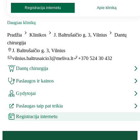
Registracija internetu
Apie kliniką
Daugiau klinikų
Pradžia
Klinikos
J. Baltrušaičio g. 3, Vilnius
Dantų
chirurgija
J. Baltrušaičio g. 3, Vilnius
vilnius.baltrusaicio3@meliva.lt
+370 524 30 432
Dantų chirurgija
Paslaugos ir kainos
Gydytojai
Paslaugas taip pat teikia
Registracija internetu