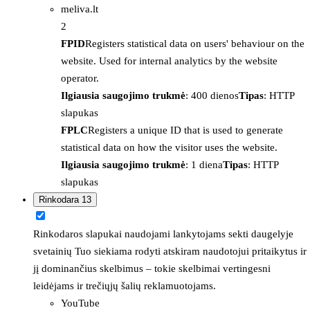
meliva.lt
2
FPID
Registers statistical data on users' behaviour on the
website. Used for internal analytics by the website
operator.
Ilgiausia saugojimo trukmė
: 400 dienos
Tipas
: HTTP
slapukas
FPLC
Registers a unique ID that is used to generate
statistical data on how the visitor uses the website.
Ilgiausia saugojimo trukmė
: 1 diena
Tipas
: HTTP
slapukas
Rinkodara
13
Rinkodaros slapukai naudojami lankytojams sekti daugelyje
svetainių Tuo siekiama rodyti atskiram naudotojui pritaikytus ir
jį dominančius skelbimus – tokie skelbimai vertingesni
leidėjams ir trečiųjų šalių reklamuotojams.
YouTube