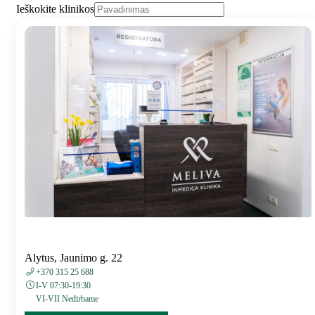
Ieškokite klinikos
Alytus, Jaunimo g. 22
+370 315 25 688
I-V 07:30-19:30
VI-VII Nedirbame