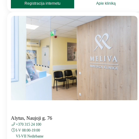
Registracija internetu
Apie kliniką
Alytus, Naujoji g. 76
+370 315 24 100
I-V 08:00-19:00
VI-VII Nedirbame