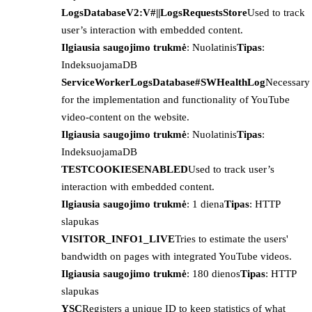
LogsDatabaseV2:V#||LogsRequestsStore
Used to track
user’s interaction with embedded content.
Ilgiausia saugojimo trukmė
: Nuolatinis
Tipas
:
IndeksuojamaDB
ServiceWorkerLogsDatabase#SWHealthLog
Necessary
for the implementation and functionality of YouTube
video-content on the website.
Ilgiausia saugojimo trukmė
: Nuolatinis
Tipas
:
IndeksuojamaDB
TESTCOOKIESENABLED
Used to track user’s
interaction with embedded content.
Ilgiausia saugojimo trukmė
: 1 diena
Tipas
: HTTP
slapukas
VISITOR_INFO1_LIVE
Tries to estimate the users'
bandwidth on pages with integrated YouTube videos.
Ilgiausia saugojimo trukmė
: 180 dienos
Tipas
: HTTP
slapukas
YSC
Registers a unique ID to keep statistics of what