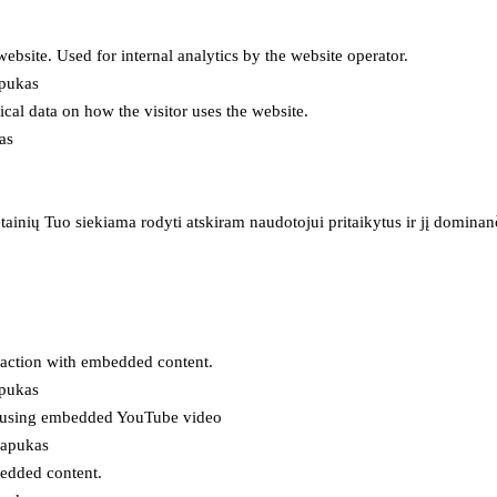
 website. Used for internal analytics by the website operator.
apukas
tical data on how the visitor uses the website.
as
inių Tuo siekiama rodyti atskiram naudotojui pritaikytus ir jį dominanči
eraction with embedded content.
apukas
es using embedded YouTube video
lapukas
bedded content.