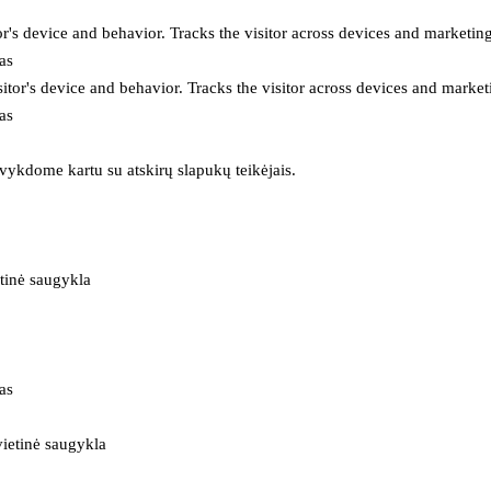
or's device and behavior. Tracks the visitor across devices and marketin
as
itor's device and behavior. Tracks the visitor across devices and market
as
 vykdome kartu su atskirų slapukų teikėjais.
tinė saugykla
as
ietinė saugykla