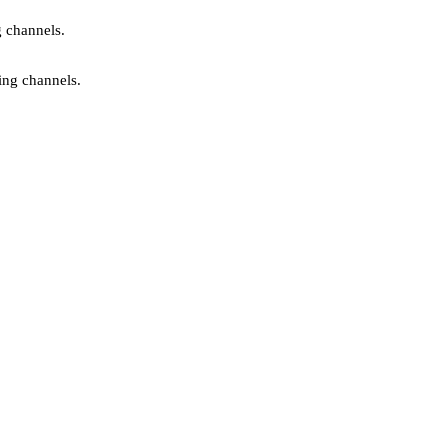
g channels.
ing channels.