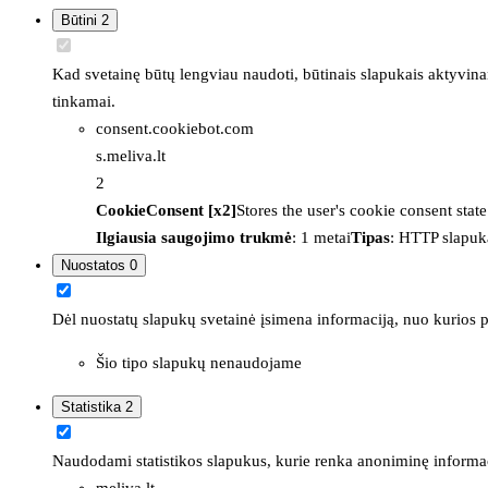
Būtini
2
Kad svetainę būtų lengviau naudoti, būtinais slapukais aktyvina
tinkamai.
consent.cookiebot.com
s.meliva.lt
2
CookieConsent [x2]
Stores the user's cookie consent stat
Ilgiausia saugojimo trukmė
: 1 metai
Tipas
: HTTP slapuk
Nuostatos
0
Dėl nuostatų slapukų svetainė įsimena informaciją, nuo kurios pr
Šio tipo slapukų nenaudojame
Statistika
2
Naudodami statistikos slapukus, kurie renka anoniminę informacija
meliva.lt