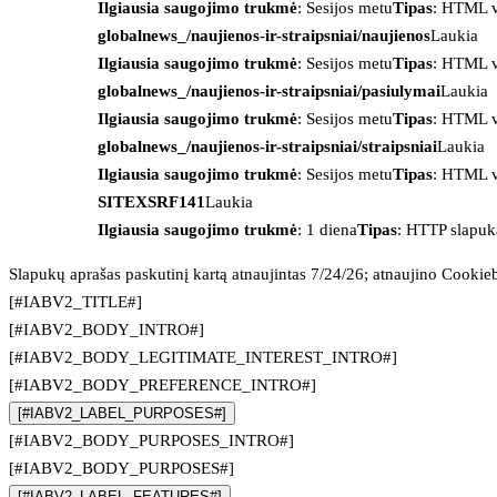
Ilgiausia saugojimo trukmė
: Sesijos metu
Tipas
: HTML v
globalnews_/naujienos-ir-straipsniai/naujienos
Laukia
Ilgiausia saugojimo trukmė
: Sesijos metu
Tipas
: HTML v
globalnews_/naujienos-ir-straipsniai/pasiulymai
Laukia
Ilgiausia saugojimo trukmė
: Sesijos metu
Tipas
: HTML v
globalnews_/naujienos-ir-straipsniai/straipsniai
Laukia
Ilgiausia saugojimo trukmė
: Sesijos metu
Tipas
: HTML v
SITEXSRF141
Laukia
Ilgiausia saugojimo trukmė
: 1 diena
Tipas
: HTTP slapuk
Slapukų aprašas paskutinį kartą atnaujintas 7/24/26; atnaujino
Cookie
[#IABV2_TITLE#]
[#IABV2_BODY_INTRO#]
[#IABV2_BODY_LEGITIMATE_INTEREST_INTRO#]
[#IABV2_BODY_PREFERENCE_INTRO#]
[#IABV2_LABEL_PURPOSES#]
[#IABV2_BODY_PURPOSES_INTRO#]
[#IABV2_BODY_PURPOSES#]
[#IABV2_LABEL_FEATURES#]