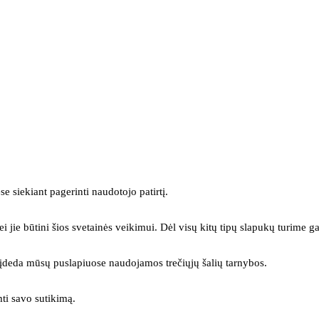
se siekiant pagerinti naudotojo patirtį.
ei jie būtini šios svetainės veikimui. Dėl visų kitų tipų slapukų turime ga
s įdeda mūsų puslapiuose naudojamos trečiųjų šalių tarnybos.
mti savo sutikimą.