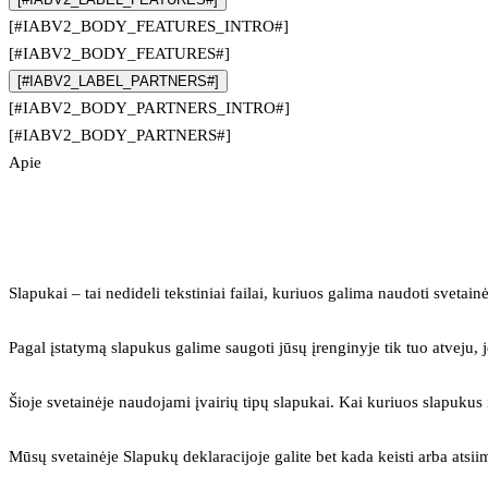
[#IABV2_BODY_FEATURES_INTRO#]
[#IABV2_BODY_FEATURES#]
[#IABV2_LABEL_PARTNERS#]
[#IABV2_BODY_PARTNERS_INTRO#]
[#IABV2_BODY_PARTNERS#]
Apie
Slapukai – tai nedideli tekstiniai failai, kuriuos galima naudoti svetainė
Pagal įstatymą slapukus galime saugoti jūsų įrenginyje tik tuo atveju, j
Šioje svetainėje naudojami įvairių tipų slapukai. Kai kuriuos slapuku
Mūsų svetainėje Slapukų deklaracijoje galite bet kada keisti arba atsii