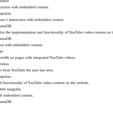
apukas
eraction with embedded content.
lapukas
user’s interaction with embedded content.
ojamaDB
for the implementation and functionality of YouTube video-content on t
ojamaDB
tion with embedded content.
as
ndwidth on pages with integrated YouTube videos.
apukas
eos from YouTube the user has seen.
lapukas
d functionality of YouTube video-content on the website.
tinė saugykla
ith embedded content.
ojamaDB