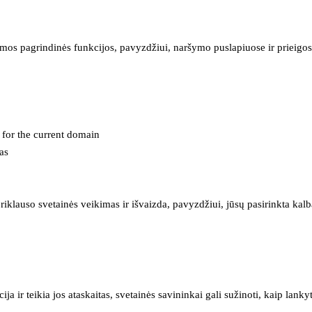
mos pagrindinės funkcijos, pavyzdžiui, naršymo puslapiuose ir prieigos 
e for the current domain
as
iklauso svetainės veikimas ir išvaizda, pavyzdžiui, jūsų pasirinkta kalb
 ir teikia jos ataskaitas, svetainės savininkai gali sužinoti, kaip lanky