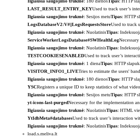
Ilgiausia saugojimo trukmė
: 180 dienos
Tipas
: HTTP sl
LAST_RESULT_ENTRY_KEY
Used to track user’s int
Ilgiausia saugojimo trukmė
: Sesijos metu
Tipas
: HTTP s
LogsDatabaseV2:V#||LogsRequestsStore
Used to track 
Ilgiausia saugojimo trukmė
: Nuolatinis
Tipas
: Indeksu
ServiceWorkerLogsDatabase#SWHealthLog
Necessary 
Ilgiausia saugojimo trukmė
: Nuolatinis
Tipas
: Indeksu
TESTCOOKIESENABLED
Used to track user’s interac
Ilgiausia saugojimo trukmė
: 1 diena
Tipas
: HTTP slapuk
VISITOR_INFO1_LIVE
Tries to estimate the users' ba
Ilgiausia saugojimo trukmė
: 180 dienos
Tipas
: HTTP sl
YSC
Registers a unique ID to keep statistics of what vid
Ilgiausia saugojimo trukmė
: Sesijos metu
Tipas
: HTTP s
yt-icons-last-purged
Necessary for the implementation an
Ilgiausia saugojimo trukmė
: Nuolatinis
Tipas
: HTML vie
YtIdbMeta#databases
Used to track user’s interaction w
Ilgiausia saugojimo trukmė
: Nuolatinis
Tipas
: Indeksu
load.s.meliva.lt