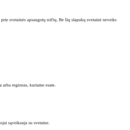
prie svetainės apsaugotų sričių. Be šių slapukų svetainė neveiks
a arba regionas, kuriame esate.
tojai sąveikauja su svetaine.