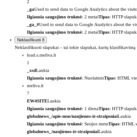
2
_ga
Used to send data to Google Analytics about the visit
Ilgiausia saugojimo trukmė
: 2 metai
Tipas
: HTTP slapuk
_ga_#
Used to send data to Google Analytics about the vis
Ilgiausia saugojimo trukmė
: 2 metai
Tipas
: HTTP slapuk
Neklasifikuoti
8
Neklasifikuoti slapukai – tai tokie slapukai, kurių klasifikavimą
load.s.meliva.lt
1
_xsd
Laukia
Ilgiausia saugojimo trukmė
: Nuolatinis
Tipas
: HTML vie
meliva.lt
7
EW4SITE
Laukia
Ilgiausia saugojimo trukmė
: 1 diena
Tipas
: HTTP slapuk
globalnews_/apie-mus/naujienos-ir-straipsniai
Laukia
Ilgiausia saugojimo trukmė
: Sesijos metu
Tipas
: HTML v
globalnews_/naujienos-ir-straipsniai
Laukia