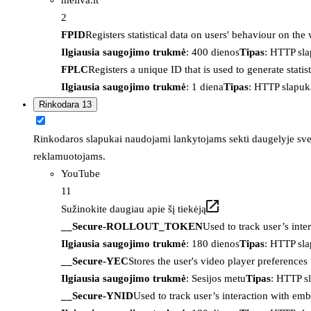
2
FPID
Registers statistical data on users' behaviour on the
Ilgiausia saugojimo trukmė
: 400 dienos
Tipas
: HTTP sl
FPLC
Registers a unique ID that is used to generate statis
Ilgiausia saugojimo trukmė
: 1 diena
Tipas
: HTTP slapuk
Rinkodara
13
Rinkodaros slapukai naudojami lankytojams sekti daugelyje sveta
reklamuotojams.
YouTube
11
Sužinokite daugiau apie šį tiekėją
__Secure-ROLLOUT_TOKEN
Used to track user’s int
Ilgiausia saugojimo trukmė
: 180 dienos
Tipas
: HTTP sl
__Secure-YEC
Stores the user's video player preferenc
Ilgiausia saugojimo trukmė
: Sesijos metu
Tipas
: HTTP s
__Secure-YNID
Used to track user’s interaction with em