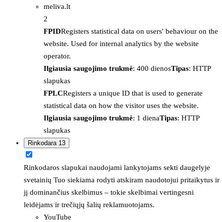
meliva.lt
2
FPID
Registers statistical data on users' behaviour on the
website. Used for internal analytics by the website
operator.
Ilgiausia saugojimo trukmė
: 400 dienos
Tipas
: HTTP
slapukas
FPLC
Registers a unique ID that is used to generate
statistical data on how the visitor uses the website.
Ilgiausia saugojimo trukmė
: 1 diena
Tipas
: HTTP
slapukas
Rinkodara
13
Rinkodaros slapukai naudojami lankytojams sekti daugelyje
svetainių Tuo siekiama rodyti atskiram naudotojui pritaikytus ir
jį dominančius skelbimus – tokie skelbimai vertingesni
leidėjams ir trečiųjų šalių reklamuotojams.
YouTube