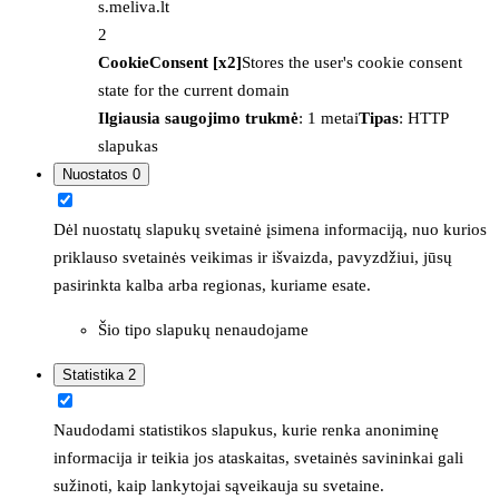
s.meliva.lt
2
CookieConsent [x2]
Stores the user's cookie consent
state for the current domain
Ilgiausia saugojimo trukmė
: 1 metai
Tipas
: HTTP
slapukas
Nuostatos
0
Dėl nuostatų slapukų svetainė įsimena informaciją, nuo kurios
priklauso svetainės veikimas ir išvaizda, pavyzdžiui, jūsų
pasirinkta kalba arba regionas, kuriame esate.
Šio tipo slapukų nenaudojame
Statistika
2
Naudodami statistikos slapukus, kurie renka anoniminę
informacija ir teikia jos ataskaitas, svetainės savininkai gali
sužinoti, kaip lankytojai sąveikauja su svetaine.