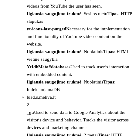
videos from YouTube the user has seen.
Ilgiausia saugojimo trukmė
: Sesijos metu
Tipas
: HTTP
slapukas
yt-icons-last-purged
Necessary for the implementation
and functionality of YouTube video-content on the
website.
Ilgiausia saugojimo trukmė
: Nuolatinis
Tipas
: HTML
vietinė saugykla
YtIdbMeta#databases
Used to track user’s interaction
with embedded content.
Ilgiausia saugojimo trukmė
: Nuolatinis
Tipas
:
IndeksuojamaDB
load.s.meliva.lt
2
_ga
Used to send data to Google Analytics about the
visitor's device and behavior. Tracks the visitor across
devices and marketing channels.
Ilgiausia saugojimo trukmė
: 2 metai
Tipas
: HTTP