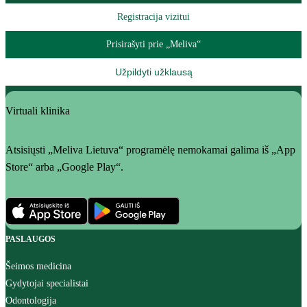
Registracija vizitui
Prisirašyti prie „Meliva“
Užpildyti užklausą
Virtuali klinika
Atsisiųsti „Meliva Lietuva“ programėlę nemokamai galima iš „App
Store“ arba „Google Play“.
PASLAUGOS
Šeimos medicina
Gydytojai specialistai
Odontologija