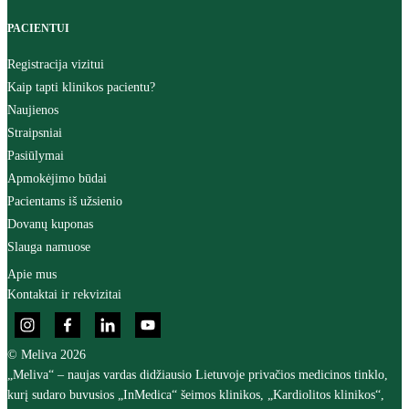
PACIENTUI
Registracija vizitui
Kaip tapti klinikos pacientu?
Naujienos
Straipsniai
Pasiūlymai
Apmokėjimo būdai
Pacientams iš užsienio
Dovanų kuponas
Slauga namuose
Apie mus
Kontaktai ir rekvizitai
© Meliva 2026
„Meliva“ – naujas vardas didžiausio Lietuvoje privačios medicinos tinklo,
kurį sudaro buvusios „InMedica“ šeimos klinikos, „Kardiolitos klinikos“,