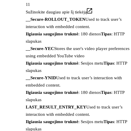
11
Sužinokite daugiau apie šį tiekėją
__Secure-ROLLOUT_TOKEN
Used to track user’s
interaction with embedded content.
Ilgiausia saugojimo trukmė
: 180 dienos
Tipas
: HTTP
slapukas
__Secure-YEC
Stores the user's video player preferences
using embedded YouTube video
Ilgiausia saugojimo trukmė
: Sesijos metu
Tipas
: HTTP
slapukas
__Secure-YNID
Used to track user’s interaction with
embedded content.
Ilgiausia saugojimo trukmė
: 180 dienos
Tipas
: HTTP
slapukas
LAST_RESULT_ENTRY_KEY
Used to track user’s
interaction with embedded content.
Ilgiausia saugojimo trukmė
: Sesijos metu
Tipas
: HTTP
slapukas