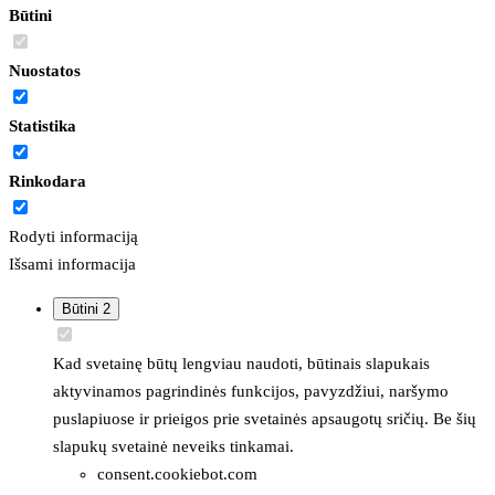
Būtini
Nuostatos
Statistika
Rinkodara
Rodyti informaciją
Išsami informacija
Būtini
2
Kad svetainę būtų lengviau naudoti, būtinais slapukais
aktyvinamos pagrindinės funkcijos, pavyzdžiui, naršymo
puslapiuose ir prieigos prie svetainės apsaugotų sričių. Be šių
slapukų svetainė neveiks tinkamai.
consent.cookiebot.com