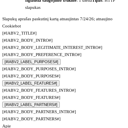
Ilgiausia saugojimo trukmė
: 1 diena
Tipas
: HTTP
slapukas
Slapukų aprašas paskutinį kartą atnaujintas 7/24/26; atnaujino
Cookiebot
[#IABV2_TITLE#]
[#IABV2_BODY_INTRO#]
[#IABV2_BODY_LEGITIMATE_INTEREST_INTRO#]
[#IABV2_BODY_PREFERENCE_INTRO#]
[#IABV2_LABEL_PURPOSES#]
[#IABV2_BODY_PURPOSES_INTRO#]
[#IABV2_BODY_PURPOSES#]
[#IABV2_LABEL_FEATURES#]
[#IABV2_BODY_FEATURES_INTRO#]
[#IABV2_BODY_FEATURES#]
[#IABV2_LABEL_PARTNERS#]
[#IABV2_BODY_PARTNERS_INTRO#]
[#IABV2_BODY_PARTNERS#]
Apie