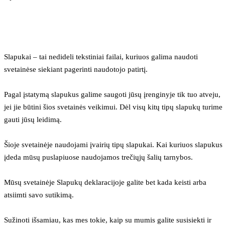
Slapukai – tai nedideli tekstiniai failai, kuriuos galima naudoti 
svetainėse siekiant pagerinti naudotojo patirtį.
Pagal įstatymą slapukus galime saugoti jūsų įrenginyje tik tuo atveju, 
jei jie būtini šios svetainės veikimui. Dėl visų kitų tipų slapukų turime 
gauti jūsų leidimą.
Šioje svetainėje naudojami įvairių tipų slapukai. Kai kuriuos slapukus 
įdeda mūsų puslapiuose naudojamos trečiųjų šalių tarnybos.
Mūsų svetainėje Slapukų deklaracijoje galite bet kada keisti arba 
atsiimti savo sutikimą.
Sužinoti išsamiau, kas mes tokie, kaip su mumis galite susisiekti ir 