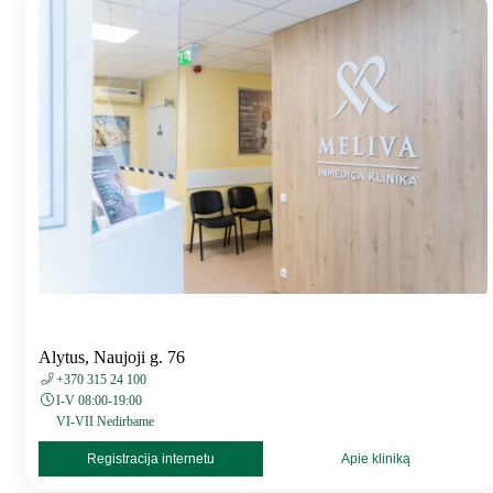
Alytus, Naujoji g. 76
+370 315 24 100
I-V 08:00-19:00
VI-VII Nedirbame
Registracija internetu
Apie kliniką