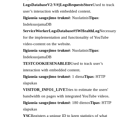
LogsDatabaseV2:V#||LogsRequestsStore
Used to track
user’s interaction with embedded content.
Ilgiausia saugojimo trukmė
: Nuolatinis
Tipas
:
IndeksuojamaDB
ServiceWorkerLogsDatabase#SWHealthLog
Necessary
for the implementation and functionality of YouTube
video-content on the website.
Ilgiausia saugojimo trukmė
: Nuolatinis
Tipas
:
IndeksuojamaDB
TESTCOOKIESENABLED
Used to track user’s
interaction with embedded content.
Ilgiausia saugojimo trukmė
: 1 diena
Tipas
: HTTP
slapukas
VISITOR_INFO1_LIVE
Tries to estimate the users'
bandwidth on pages with integrated YouTube videos.
Ilgiausia saugojimo trukmė
: 180 dienos
Tipas
: HTTP
slapukas
YSC
Registers a unique ID to keep statistics of what