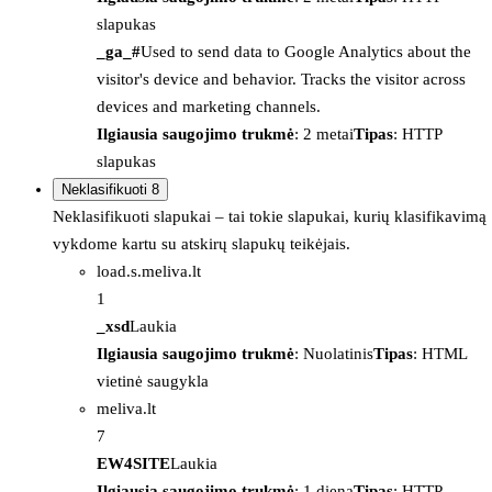
slapukas
_ga_#
Used to send data to Google Analytics about the
visitor's device and behavior. Tracks the visitor across
devices and marketing channels.
Ilgiausia saugojimo trukmė
: 2 metai
Tipas
: HTTP
slapukas
Neklasifikuoti
8
Neklasifikuoti slapukai – tai tokie slapukai, kurių klasifikavimą
vykdome kartu su atskirų slapukų teikėjais.
load.s.meliva.lt
1
_xsd
Laukia
Ilgiausia saugojimo trukmė
: Nuolatinis
Tipas
: HTML
vietinė saugykla
meliva.lt
7
EW4SITE
Laukia
Ilgiausia saugojimo trukmė
: 1 diena
Tipas
: HTTP