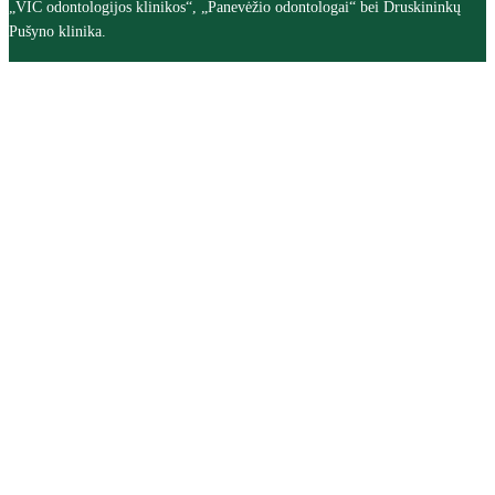
„VIC odontologijos klinikos“, „Panevėžio odontologai“ bei Druskininkų
Pušyno klinika.