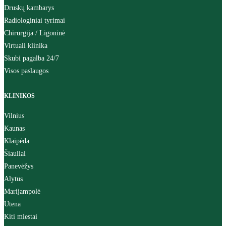
Druskų kambarys
Radiologiniai tyrimai
Chirurgija / Ligoninė
Virtuali klinika
Skubi pagalba 24/7
Visos paslaugos
KLINIKOS
Vilnius
Kaunas
Klaipėda
Šiauliai
Panevėžys
Alytus
Marijampolė
Utena
Kiti miestai