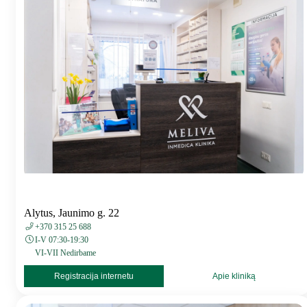
Alytus, Jaunimo g. 22
+370 315 25 688
I-V 07:30-19:30
VI-VII Nedirbame
Registracija internetu
Apie kliniką