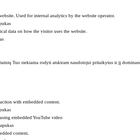
 website. Used for internal analytics by the website operator.
apukas
tical data on how the visitor uses the website.
as
inių Tuo siekiama rodyti atskiram naudotojui pritaikytus ir jį dominanči
eraction with embedded content.
apukas
es using embedded YouTube video
lapukas
bedded content.