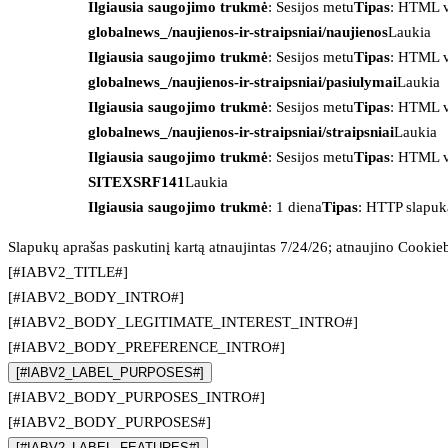
Ilgiausia saugojimo trukmė
: Sesijos metu
Tipas
: HTML v
globalnews_/naujienos-ir-straipsniai/naujienos
Laukia
Ilgiausia saugojimo trukmė
: Sesijos metu
Tipas
: HTML v
globalnews_/naujienos-ir-straipsniai/pasiulymai
Laukia
Ilgiausia saugojimo trukmė
: Sesijos metu
Tipas
: HTML v
globalnews_/naujienos-ir-straipsniai/straipsniai
Laukia
Ilgiausia saugojimo trukmė
: Sesijos metu
Tipas
: HTML v
SITEXSRF141
Laukia
Ilgiausia saugojimo trukmė
: 1 diena
Tipas
: HTTP slapuk
Slapukų aprašas paskutinį kartą atnaujintas 7/24/26; atnaujino
Cookie
[#IABV2_TITLE#]
[#IABV2_BODY_INTRO#]
[#IABV2_BODY_LEGITIMATE_INTEREST_INTRO#]
[#IABV2_BODY_PREFERENCE_INTRO#]
[#IABV2_LABEL_PURPOSES#]
[#IABV2_BODY_PURPOSES_INTRO#]
[#IABV2_BODY_PURPOSES#]
[#IABV2_LABEL_FEATURES#]