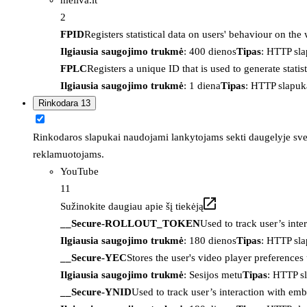
2
FPID
Registers statistical data on users' behaviour on the
Ilgiausia saugojimo trukmė
: 400 dienos
Tipas
: HTTP sl
FPLC
Registers a unique ID that is used to generate statis
Ilgiausia saugojimo trukmė
: 1 diena
Tipas
: HTTP slapuk
Rinkodara
13
Rinkodaros slapukai naudojami lankytojams sekti daugelyje sveta
reklamuotojams.
YouTube
11
Sužinokite daugiau apie šį tiekėją
__Secure-ROLLOUT_TOKEN
Used to track user’s int
Ilgiausia saugojimo trukmė
: 180 dienos
Tipas
: HTTP sl
__Secure-YEC
Stores the user's video player preferenc
Ilgiausia saugojimo trukmė
: Sesijos metu
Tipas
: HTTP s
__Secure-YNID
Used to track user’s interaction with em