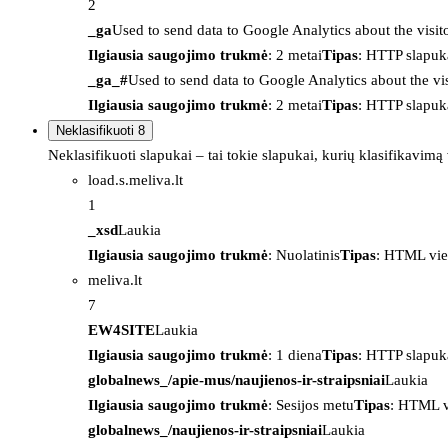
2
_ga
Used to send data to Google Analytics about the visit
Ilgiausia saugojimo trukmė
: 2 metai
Tipas
: HTTP slapuk
_ga_#
Used to send data to Google Analytics about the vis
Ilgiausia saugojimo trukmė
: 2 metai
Tipas
: HTTP slapuk
Neklasifikuoti
8
Neklasifikuoti slapukai – tai tokie slapukai, kurių klasifikavimą
load.s.meliva.lt
1
_xsd
Laukia
Ilgiausia saugojimo trukmė
: Nuolatinis
Tipas
: HTML vie
meliva.lt
7
EW4SITE
Laukia
Ilgiausia saugojimo trukmė
: 1 diena
Tipas
: HTTP slapuk
globalnews_/apie-mus/naujienos-ir-straipsniai
Laukia
Ilgiausia saugojimo trukmė
: Sesijos metu
Tipas
: HTML v
globalnews_/naujienos-ir-straipsniai
Laukia