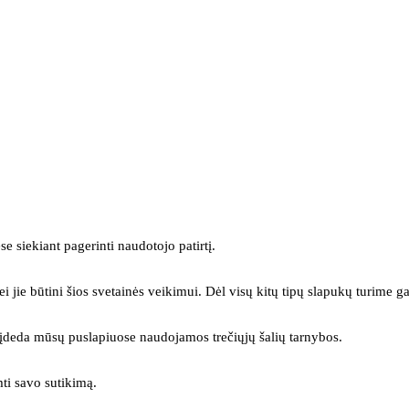
se siekiant pagerinti naudotojo patirtį.
ei jie būtini šios svetainės veikimui. Dėl visų kitų tipų slapukų turime ga
s įdeda mūsų puslapiuose naudojamos trečiųjų šalių tarnybos.
mti savo sutikimą.