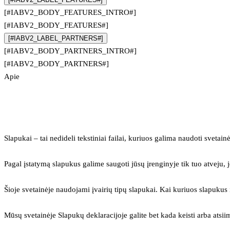
[#IABV2_BODY_FEATURES_INTRO#]
[#IABV2_BODY_FEATURES#]
[#IABV2_LABEL_PARTNERS#]
[#IABV2_BODY_PARTNERS_INTRO#]
[#IABV2_BODY_PARTNERS#]
Apie
Slapukai – tai nedideli tekstiniai failai, kuriuos galima naudoti svetainė
Pagal įstatymą slapukus galime saugoti jūsų įrenginyje tik tuo atveju, j
Šioje svetainėje naudojami įvairių tipų slapukai. Kai kuriuos slapuku
Mūsų svetainėje Slapukų deklaracijoje galite bet kada keisti arba atsii