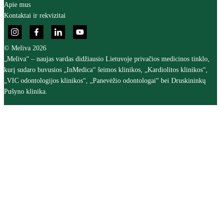
Apie mus
Kontaktai ir rekvizitai
© Meliva 2026
„Meliva“ – naujas vardas didžiausio Lietuvoje privačios medicinos tinklo,
kurį sudaro buvusios „InMedica“ šeimos klinikos, „Kardiolitos klinikos“,
„VIC odontologijos klinikos“, „Panevėžio odontologai“ bei Druskininkų
Pušyno klinika.