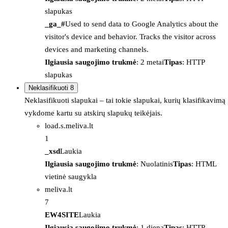
slapukas
_ga_#
Used to send data to Google Analytics about the
visitor's device and behavior. Tracks the visitor across
devices and marketing channels.
Ilgiausia saugojimo trukmė
: 2 metai
Tipas
: HTTP
slapukas
Neklasifikuoti
8
Neklasifikuoti slapukai – tai tokie slapukai, kurių klasifikavimą
vykdome kartu su atskirų slapukų teikėjais.
load.s.meliva.lt
1
_xsd
Laukia
Ilgiausia saugojimo trukmė
: Nuolatinis
Tipas
: HTML
vietinė saugykla
meliva.lt
7
EW4SITE
Laukia
Ilgiausia saugojimo trukmė
: 1 diena
Tipas
: HTTP