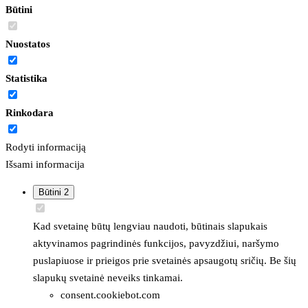
Būtini
Nuostatos
Statistika
Rinkodara
Rodyti informaciją
Išsami informacija
Būtini
2
Kad svetainę būtų lengviau naudoti, būtinais slapukais
aktyvinamos pagrindinės funkcijos, pavyzdžiui, naršymo
puslapiuose ir prieigos prie svetainės apsaugotų sričių. Be šių
slapukų svetainė neveiks tinkamai.
consent.cookiebot.com