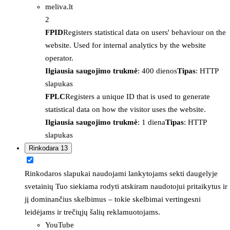
meliva.lt
2
FPID
Registers statistical data on users' behaviour on the
website. Used for internal analytics by the website
operator.
Ilgiausia saugojimo trukmė
: 400 dienos
Tipas
: HTTP
slapukas
FPLC
Registers a unique ID that is used to generate
statistical data on how the visitor uses the website.
Ilgiausia saugojimo trukmė
: 1 diena
Tipas
: HTTP
slapukas
Rinkodara
13
Rinkodaros slapukai naudojami lankytojams sekti daugelyje
svetainių Tuo siekiama rodyti atskiram naudotojui pritaikytus ir
jį dominančius skelbimus – tokie skelbimai vertingesni
leidėjams ir trečiųjų šalių reklamuotojams.
YouTube