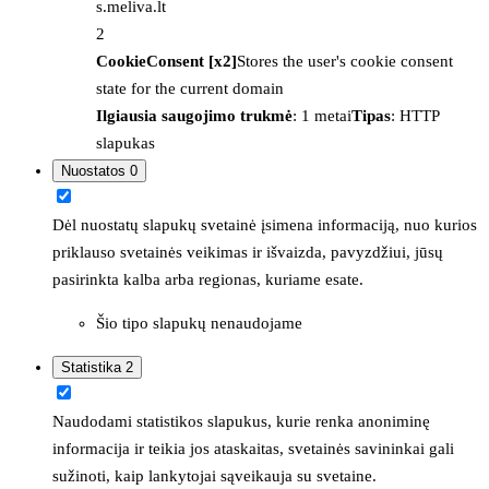
s.meliva.lt
2
CookieConsent [x2]
Stores the user's cookie consent
state for the current domain
Ilgiausia saugojimo trukmė
: 1 metai
Tipas
: HTTP
slapukas
Nuostatos
0
Dėl nuostatų slapukų svetainė įsimena informaciją, nuo kurios
priklauso svetainės veikimas ir išvaizda, pavyzdžiui, jūsų
pasirinkta kalba arba regionas, kuriame esate.
Šio tipo slapukų nenaudojame
Statistika
2
Naudodami statistikos slapukus, kurie renka anoniminę
informacija ir teikia jos ataskaitas, svetainės savininkai gali
sužinoti, kaip lankytojai sąveikauja su svetaine.