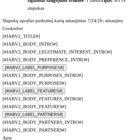
Ilgiausia saugojimo trukmė
: 1 diena
Tipas
: HTTP
slapukas
Slapukų aprašas paskutinį kartą atnaujintas 7/24/26; atnaujino
Cookiebot
[#IABV2_TITLE#]
[#IABV2_BODY_INTRO#]
[#IABV2_BODY_LEGITIMATE_INTEREST_INTRO#]
[#IABV2_BODY_PREFERENCE_INTRO#]
[#IABV2_LABEL_PURPOSES#]
[#IABV2_BODY_PURPOSES_INTRO#]
[#IABV2_BODY_PURPOSES#]
[#IABV2_LABEL_FEATURES#]
[#IABV2_BODY_FEATURES_INTRO#]
[#IABV2_BODY_FEATURES#]
[#IABV2_LABEL_PARTNERS#]
[#IABV2_BODY_PARTNERS_INTRO#]
[#IABV2_BODY_PARTNERS#]
Apie