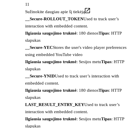
11
Sužinokite daugiau apie šį tiekėją
__Secure-ROLLOUT_TOKEN
Used to track user’s
interaction with embedded content.
Ilgiausia saugojimo trukmė
: 180 dienos
Tipas
: HTTP
slapukas
__Secure-YEC
Stores the user's video player preferences
using embedded YouTube video
Ilgiausia saugojimo trukmė
: Sesijos metu
Tipas
: HTTP
slapukas
__Secure-YNID
Used to track user’s interaction with
embedded content.
Ilgiausia saugojimo trukmė
: 180 dienos
Tipas
: HTTP
slapukas
LAST_RESULT_ENTRY_KEY
Used to track user’s
interaction with embedded content.
Ilgiausia saugojimo trukmė
: Sesijos metu
Tipas
: HTTP
slapukas