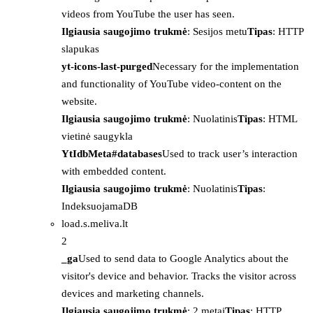
videos from YouTube the user has seen.
Ilgiausia saugojimo trukmė
: Sesijos metu
Tipas
: HTTP
slapukas
yt-icons-last-purged
Necessary for the implementation
and functionality of YouTube video-content on the
website.
Ilgiausia saugojimo trukmė
: Nuolatinis
Tipas
: HTML
vietinė saugykla
YtIdbMeta#databases
Used to track user’s interaction
with embedded content.
Ilgiausia saugojimo trukmė
: Nuolatinis
Tipas
:
IndeksuojamaDB
load.s.meliva.lt
2
_ga
Used to send data to Google Analytics about the
visitor's device and behavior. Tracks the visitor across
devices and marketing channels.
Ilgiausia saugojimo trukmė
: 2 metai
Tipas
: HTTP