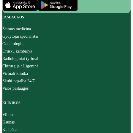
PASLAUGOS
Šeimos medicina
Gydytojai specialistai
Odontologija
Druskų kambarys
Radiologiniai tyrimai
Chirurgija / Ligoninė
Virtuali klinika
Skubi pagalba 24/7
Visos paslaugos
KLINIKOS
Vilnius
Kaunas
Klaipėda