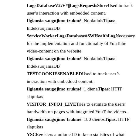
LogsDatabaseV2:V#||LogsRequestsStore
Used to track
user’s interaction with embedded content.
Ilgiausia saugojimo trukmė
: Nuolatinis
Tipas
:
IndeksuojamaDB
ServiceWorkerLogsDatabase#SWHealthLog
Necessary
for the implementation and functionality of YouTube
video-content on the website.
Ilgiausia saugojimo trukmė
: Nuolatinis
Tipas
:
IndeksuojamaDB
TESTCOOKIESENABLED
Used to track user’s
interaction with embedded content.
Ilgiausia saugojimo trukmė
: 1 diena
Tipas
: HTTP
slapukas
VISITOR_INFO1_LIVE
Tries to estimate the users'
bandwidth on pages with integrated YouTube videos.
Ilgiausia saugojimo trukmė
: 180 dienos
Tipas
: HTTP
slapukas
YSC
Registers a unique ID to keep statistics of what