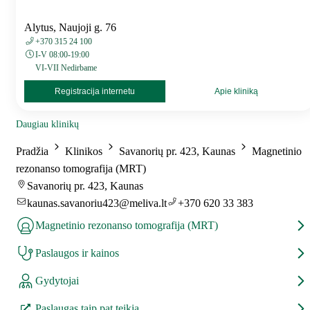
Alytus, Naujoji g. 76
+370 315 24 100
I-V 08:00-19:00
VI-VII Nedirbame
Registracija internetu
Apie kliniką
Daugiau klinikų
Pradžia
Klinikos
Savanorių pr. 423, Kaunas
Magnetinio
rezonanso tomografija (MRT)
Savanorių pr. 423, Kaunas
kaunas.savanoriu423@meliva.lt
+370 620 33 383
Magnetinio rezonanso tomografija (MRT)
Paslaugos ir kainos
Gydytojai
Paslaugas taip pat teikia