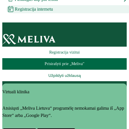
Registracija internetu
Registracija vizitui
Prisirašyti prie „Meliva“
Užpildyti užklausą
Virtuali klinika
Atsisiųsti „Meliva Lietuva“ programėlę nemokamai galima iš „App
Store“ arba „Google Play“.