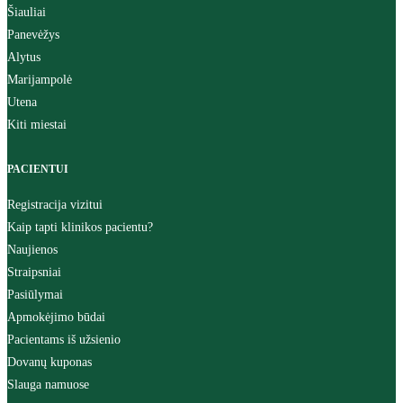
Šiauliai
Panevėžys
Alytus
Marijampolė
Utena
Kiti miestai
PACIENTUI
Registracija vizitui
Kaip tapti klinikos pacientu?
Naujienos
Straipsniai
Pasiūlymai
Apmokėjimo būdai
Pacientams iš užsienio
Dovanų kuponas
Slauga namuose