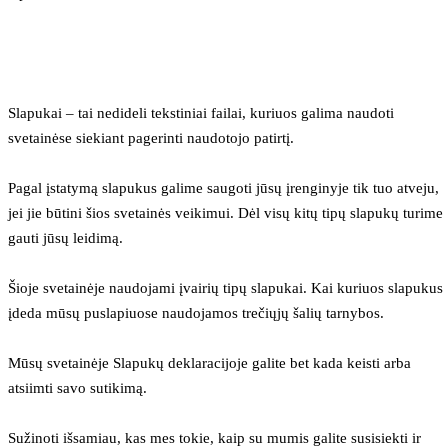
Slapukai – tai nedideli tekstiniai failai, kuriuos galima naudoti 
svetainėse siekiant pagerinti naudotojo patirtį.
Pagal įstatymą slapukus galime saugoti jūsų įrenginyje tik tuo atveju, 
jei jie būtini šios svetainės veikimui. Dėl visų kitų tipų slapukų turime 
gauti jūsų leidimą.
Šioje svetainėje naudojami įvairių tipų slapukai. Kai kuriuos slapukus 
įdeda mūsų puslapiuose naudojamos trečiųjų šalių tarnybos.
Mūsų svetainėje Slapukų deklaracijoje galite bet kada keisti arba 
atsiimti savo sutikimą.
Sužinoti išsamiau, kas mes tokie, kaip su mumis galite susisiekti ir 