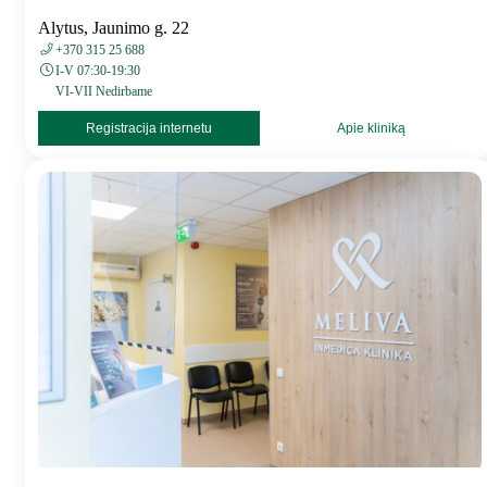
Alytus, Jaunimo g. 22
+370 315 25 688
I-V 07:30-19:30
VI-VII Nedirbame
Registracija internetu
Apie kliniką