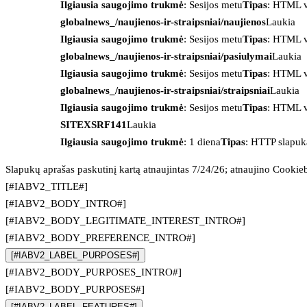
Ilgiausia saugojimo trukmė
: Sesijos metu
Tipas
: HTML v
globalnews_/naujienos-ir-straipsniai/naujienos
Laukia
Ilgiausia saugojimo trukmė
: Sesijos metu
Tipas
: HTML v
globalnews_/naujienos-ir-straipsniai/pasiulymai
Laukia
Ilgiausia saugojimo trukmė
: Sesijos metu
Tipas
: HTML v
globalnews_/naujienos-ir-straipsniai/straipsniai
Laukia
Ilgiausia saugojimo trukmė
: Sesijos metu
Tipas
: HTML v
SITEXSRF141
Laukia
Ilgiausia saugojimo trukmė
: 1 diena
Tipas
: HTTP slapuk
Slapukų aprašas paskutinį kartą atnaujintas 7/24/26; atnaujino
Cookie
[#IABV2_TITLE#]
[#IABV2_BODY_INTRO#]
[#IABV2_BODY_LEGITIMATE_INTEREST_INTRO#]
[#IABV2_BODY_PREFERENCE_INTRO#]
[#IABV2_LABEL_PURPOSES#]
[#IABV2_BODY_PURPOSES_INTRO#]
[#IABV2_BODY_PURPOSES#]
[#IABV2_LABEL_FEATURES#]