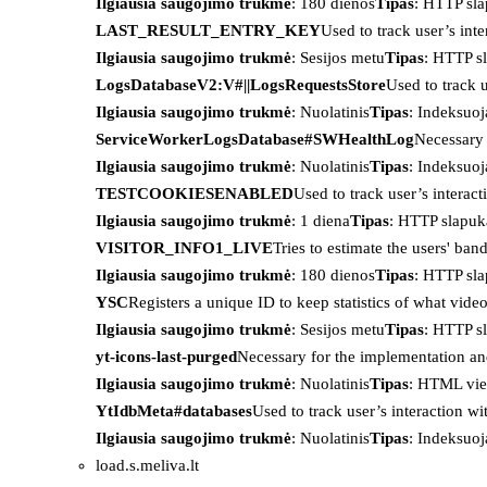
Ilgiausia saugojimo trukmė
: 180 dienos
Tipas
: HTTP sl
LAST_RESULT_ENTRY_KEY
Used to track user’s int
Ilgiausia saugojimo trukmė
: Sesijos metu
Tipas
: HTTP s
LogsDatabaseV2:V#||LogsRequestsStore
Used to track 
Ilgiausia saugojimo trukmė
: Nuolatinis
Tipas
: Indeksu
ServiceWorkerLogsDatabase#SWHealthLog
Necessary 
Ilgiausia saugojimo trukmė
: Nuolatinis
Tipas
: Indeksu
TESTCOOKIESENABLED
Used to track user’s interac
Ilgiausia saugojimo trukmė
: 1 diena
Tipas
: HTTP slapuk
VISITOR_INFO1_LIVE
Tries to estimate the users' ba
Ilgiausia saugojimo trukmė
: 180 dienos
Tipas
: HTTP sl
YSC
Registers a unique ID to keep statistics of what vid
Ilgiausia saugojimo trukmė
: Sesijos metu
Tipas
: HTTP s
yt-icons-last-purged
Necessary for the implementation an
Ilgiausia saugojimo trukmė
: Nuolatinis
Tipas
: HTML vie
YtIdbMeta#databases
Used to track user’s interaction w
Ilgiausia saugojimo trukmė
: Nuolatinis
Tipas
: Indeksu
load.s.meliva.lt