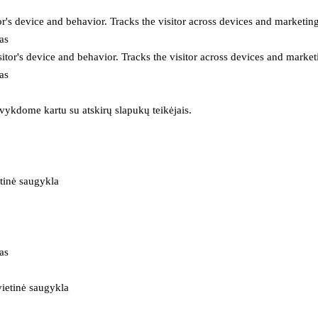
or's device and behavior. Tracks the visitor across devices and marketin
as
itor's device and behavior. Tracks the visitor across devices and market
as
 vykdome kartu su atskirų slapukų teikėjais.
tinė saugykla
as
ietinė saugykla