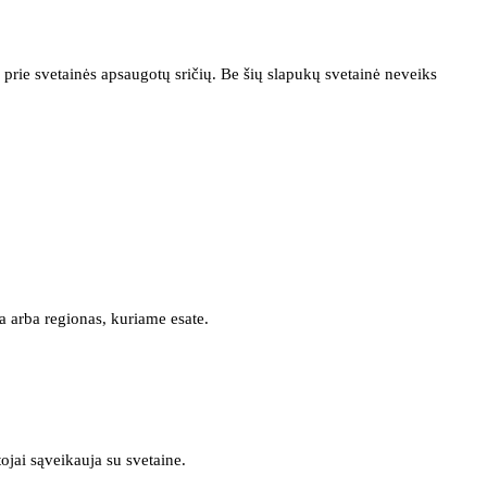
prie svetainės apsaugotų sričių. Be šių slapukų svetainė neveiks
a arba regionas, kuriame esate.
tojai sąveikauja su svetaine.