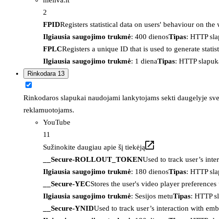
2
FPID
Registers statistical data on users' behaviour on the
Ilgiausia saugojimo trukmė
: 400 dienos
Tipas
: HTTP sl
FPLC
Registers a unique ID that is used to generate statis
Ilgiausia saugojimo trukmė
: 1 diena
Tipas
: HTTP slapuk
Rinkodara
13
Rinkodaros slapukai naudojami lankytojams sekti daugelyje sveta
reklamuotojams.
YouTube
11
Sužinokite daugiau apie šį tiekėją
__Secure-ROLLOUT_TOKEN
Used to track user’s int
Ilgiausia saugojimo trukmė
: 180 dienos
Tipas
: HTTP sl
__Secure-YEC
Stores the user's video player preferenc
Ilgiausia saugojimo trukmė
: Sesijos metu
Tipas
: HTTP s
__Secure-YNID
Used to track user’s interaction with em