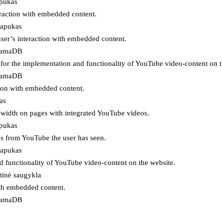
apukas
eraction with embedded content.
lapukas
user’s interaction with embedded content.
ojamaDB
for the implementation and functionality of YouTube video-content on t
ojamaDB
tion with embedded content.
as
ndwidth on pages with integrated YouTube videos.
apukas
eos from YouTube the user has seen.
lapukas
d functionality of YouTube video-content on the website.
tinė saugykla
ith embedded content.
ojamaDB