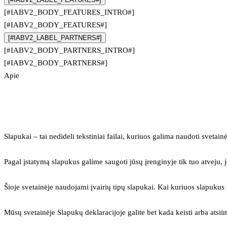
[#IABV2_BODY_FEATURES_INTRO#]
[#IABV2_BODY_FEATURES#]
[#IABV2_LABEL_PARTNERS#]
[#IABV2_BODY_PARTNERS_INTRO#]
[#IABV2_BODY_PARTNERS#]
Apie
Slapukai – tai nedideli tekstiniai failai, kuriuos galima naudoti svetainė
Pagal įstatymą slapukus galime saugoti jūsų įrenginyje tik tuo atveju, j
Šioje svetainėje naudojami įvairių tipų slapukai. Kai kuriuos slapuku
Mūsų svetainėje Slapukų deklaracijoje galite bet kada keisti arba atsii