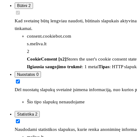
Būtini
2
Kad svetainę būtų lengviau naudoti, būtinais slapukais aktyvina
tinkamai.
consent.cookiebot.com
s.meliva.lt
2
CookieConsent [x2]
Stores the user's cookie consent stat
Ilgiausia saugojimo trukmė
: 1 metai
Tipas
: HTTP slapuk
Nuostatos
0
Dėl nuostatų slapukų svetainė įsimena informaciją, nuo kurios pr
Šio tipo slapukų nenaudojame
Statistika
2
Naudodami statistikos slapukus, kurie renka anoniminę informacija
meliva.lt