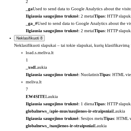
2
_ga
Used to send data to Google Analytics about the visit
Ilgiausia saugojimo trukmė
: 2 metai
Tipas
: HTTP slapuk
_ga_#
Used to send data to Google Analytics about the vis
Ilgiausia saugojimo trukmė
: 2 metai
Tipas
: HTTP slapuk
Neklasifikuoti
8
Neklasifikuoti slapukai – tai tokie slapukai, kurių klasifikavimą
load.s.meliva.lt
1
_xsd
Laukia
Ilgiausia saugojimo trukmė
: Nuolatinis
Tipas
: HTML vie
meliva.lt
7
EW4SITE
Laukia
Ilgiausia saugojimo trukmė
: 1 diena
Tipas
: HTTP slapuk
globalnews_/apie-mus/naujienos-ir-straipsniai
Laukia
Ilgiausia saugojimo trukmė
: Sesijos metu
Tipas
: HTML v
globalnews_/naujienos-ir-straipsniai
Laukia