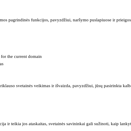
mos pagrindinės funkcijos, pavyzdžiui, naršymo puslapiuose ir prieigos 
e for the current domain
as
iklauso svetainės veikimas ir išvaizda, pavyzdžiui, jūsų pasirinkta kalb
 ir teikia jos ataskaitas, svetainės savininkai gali sužinoti, kaip lanky