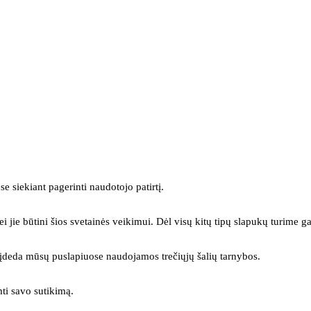
se siekiant pagerinti naudotojo patirtį.
ei jie būtini šios svetainės veikimui. Dėl visų kitų tipų slapukų turime ga
s įdeda mūsų puslapiuose naudojamos trečiųjų šalių tarnybos.
mti savo sutikimą.