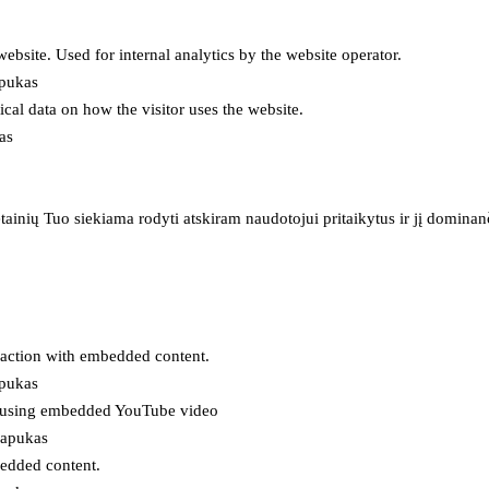
 website. Used for internal analytics by the website operator.
apukas
tical data on how the visitor uses the website.
as
inių Tuo siekiama rodyti atskiram naudotojui pritaikytus ir jį dominanči
eraction with embedded content.
apukas
es using embedded YouTube video
lapukas
bedded content.