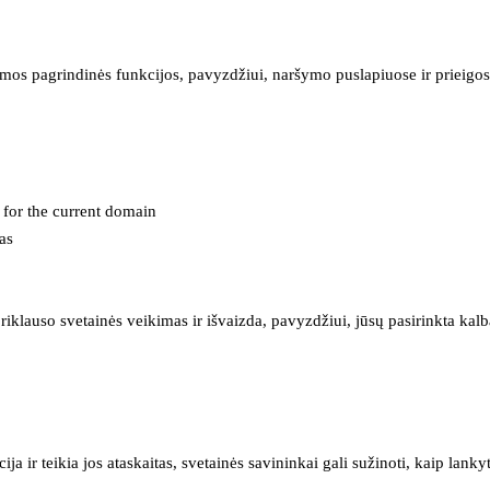
mos pagrindinės funkcijos, pavyzdžiui, naršymo puslapiuose ir prieigos 
e for the current domain
as
iklauso svetainės veikimas ir išvaizda, pavyzdžiui, jūsų pasirinkta kalb
 ir teikia jos ataskaitas, svetainės savininkai gali sužinoti, kaip lanky