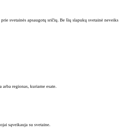
prie svetainės apsaugotų sričių. Be šių slapukų svetainė neveiks
a arba regionas, kuriame esate.
tojai sąveikauja su svetaine.