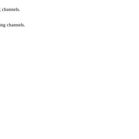
g channels.
ing channels.