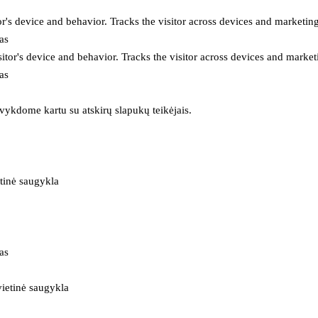
or's device and behavior. Tracks the visitor across devices and marketin
as
itor's device and behavior. Tracks the visitor across devices and market
as
 vykdome kartu su atskirų slapukų teikėjais.
tinė saugykla
as
ietinė saugykla