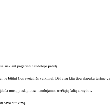
se siekiant pagerinti naudotojo patirtį.
ei jie būtini šios svetainės veikimui. Dėl visų kitų tipų slapukų turime ga
s įdeda mūsų puslapiuose naudojamos trečiųjų šalių tarnybos.
mti savo sutikimą.