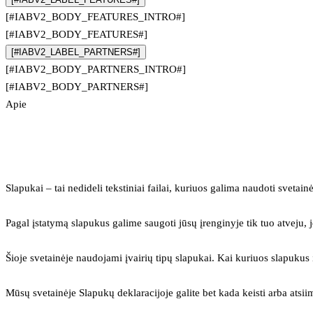
[#IABV2_BODY_FEATURES_INTRO#]
[#IABV2_BODY_FEATURES#]
[#IABV2_LABEL_PARTNERS#]
[#IABV2_BODY_PARTNERS_INTRO#]
[#IABV2_BODY_PARTNERS#]
Apie
Slapukai – tai nedideli tekstiniai failai, kuriuos galima naudoti svetainė
Pagal įstatymą slapukus galime saugoti jūsų įrenginyje tik tuo atveju, j
Šioje svetainėje naudojami įvairių tipų slapukai. Kai kuriuos slapuku
Mūsų svetainėje Slapukų deklaracijoje galite bet kada keisti arba atsii