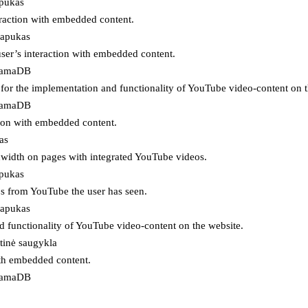
apukas
eraction with embedded content.
lapukas
user’s interaction with embedded content.
ojamaDB
for the implementation and functionality of YouTube video-content on t
ojamaDB
tion with embedded content.
as
ndwidth on pages with integrated YouTube videos.
apukas
eos from YouTube the user has seen.
lapukas
d functionality of YouTube video-content on the website.
tinė saugykla
ith embedded content.
ojamaDB