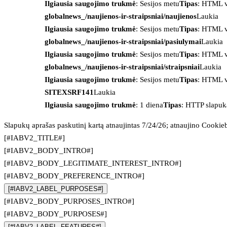
Ilgiausia saugojimo trukmė
: Sesijos metu
Tipas
: HTML v
globalnews_/naujienos-ir-straipsniai/naujienos
Laukia
Ilgiausia saugojimo trukmė
: Sesijos metu
Tipas
: HTML v
globalnews_/naujienos-ir-straipsniai/pasiulymai
Laukia
Ilgiausia saugojimo trukmė
: Sesijos metu
Tipas
: HTML v
globalnews_/naujienos-ir-straipsniai/straipsniai
Laukia
Ilgiausia saugojimo trukmė
: Sesijos metu
Tipas
: HTML v
SITEXSRF141
Laukia
Ilgiausia saugojimo trukmė
: 1 diena
Tipas
: HTTP slapuk
Slapukų aprašas paskutinį kartą atnaujintas 7/24/26; atnaujino
Cookie
[#IABV2_TITLE#]
[#IABV2_BODY_INTRO#]
[#IABV2_BODY_LEGITIMATE_INTEREST_INTRO#]
[#IABV2_BODY_PREFERENCE_INTRO#]
[#IABV2_LABEL_PURPOSES#]
[#IABV2_BODY_PURPOSES_INTRO#]
[#IABV2_BODY_PURPOSES#]
[#IABV2_LABEL_FEATURES#]