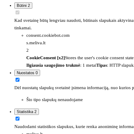
Būtini
2
Kad svetainę būtų lengviau naudoti, būtinais slapukais aktyvina
tinkamai.
consent.cookiebot.com
s.meliva.lt
2
CookieConsent [x2]
Stores the user's cookie consent stat
Ilgiausia saugojimo trukmė
: 1 metai
Tipas
: HTTP slapuk
Nuostatos
0
Dėl nuostatų slapukų svetainė įsimena informaciją, nuo kurios pr
Šio tipo slapukų nenaudojame
Statistika
2
Naudodami statistikos slapukus, kurie renka anoniminę informacija
meliva.lt