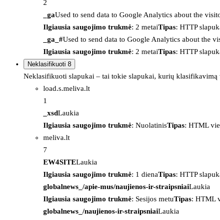
2
_ga
Used to send data to Google Analytics about the visit
Ilgiausia saugojimo trukmė
: 2 metai
Tipas
: HTTP slapuk
_ga_#
Used to send data to Google Analytics about the vis
Ilgiausia saugojimo trukmė
: 2 metai
Tipas
: HTTP slapuk
Neklasifikuoti
8
Neklasifikuoti slapukai – tai tokie slapukai, kurių klasifikavimą
load.s.meliva.lt
1
_xsd
Laukia
Ilgiausia saugojimo trukmė
: Nuolatinis
Tipas
: HTML vie
meliva.lt
7
EW4SITE
Laukia
Ilgiausia saugojimo trukmė
: 1 diena
Tipas
: HTTP slapuk
globalnews_/apie-mus/naujienos-ir-straipsniai
Laukia
Ilgiausia saugojimo trukmė
: Sesijos metu
Tipas
: HTML v
globalnews_/naujienos-ir-straipsniai
Laukia