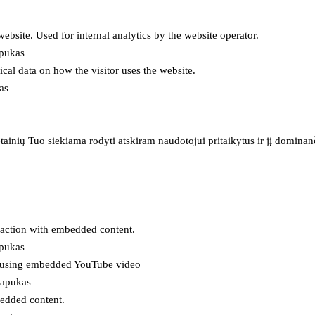
 website. Used for internal analytics by the website operator.
apukas
tical data on how the visitor uses the website.
as
inių Tuo siekiama rodyti atskiram naudotojui pritaikytus ir jį dominanči
eraction with embedded content.
apukas
es using embedded YouTube video
lapukas
bedded content.