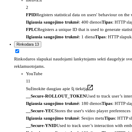
2
FPID
Registers statistical data on users' behaviour on the
Ilgiausia saugojimo trukmė
: 400 dienos
Tipas
: HTTP sl
FPLC
Registers a unique ID that is used to generate statis
Ilgiausia saugojimo trukmė
: 1 diena
Tipas
: HTTP slapuk
Rinkodara
13
Rinkodaros slapukai naudojami lankytojams sekti daugelyje sveta
reklamuotojams.
YouTube
11
Sužinokite daugiau apie šį tiekėją
__Secure-ROLLOUT_TOKEN
Used to track user’s int
Ilgiausia saugojimo trukmė
: 180 dienos
Tipas
: HTTP sl
__Secure-YEC
Stores the user's video player preferenc
Ilgiausia saugojimo trukmė
: Sesijos metu
Tipas
: HTTP s
__Secure-YNID
Used to track user’s interaction with em