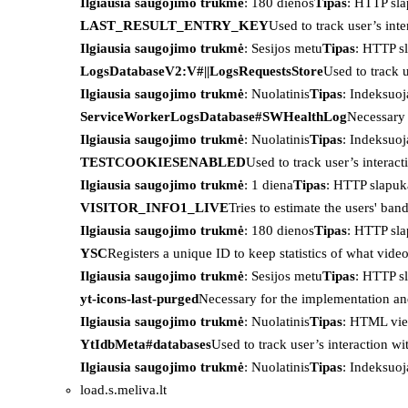
Ilgiausia saugojimo trukmė
: 180 dienos
Tipas
: HTTP sl
LAST_RESULT_ENTRY_KEY
Used to track user’s int
Ilgiausia saugojimo trukmė
: Sesijos metu
Tipas
: HTTP s
LogsDatabaseV2:V#||LogsRequestsStore
Used to track 
Ilgiausia saugojimo trukmė
: Nuolatinis
Tipas
: Indeksu
ServiceWorkerLogsDatabase#SWHealthLog
Necessary 
Ilgiausia saugojimo trukmė
: Nuolatinis
Tipas
: Indeksu
TESTCOOKIESENABLED
Used to track user’s interac
Ilgiausia saugojimo trukmė
: 1 diena
Tipas
: HTTP slapuk
VISITOR_INFO1_LIVE
Tries to estimate the users' ba
Ilgiausia saugojimo trukmė
: 180 dienos
Tipas
: HTTP sl
YSC
Registers a unique ID to keep statistics of what vid
Ilgiausia saugojimo trukmė
: Sesijos metu
Tipas
: HTTP s
yt-icons-last-purged
Necessary for the implementation an
Ilgiausia saugojimo trukmė
: Nuolatinis
Tipas
: HTML vie
YtIdbMeta#databases
Used to track user’s interaction w
Ilgiausia saugojimo trukmė
: Nuolatinis
Tipas
: Indeksu
load.s.meliva.lt