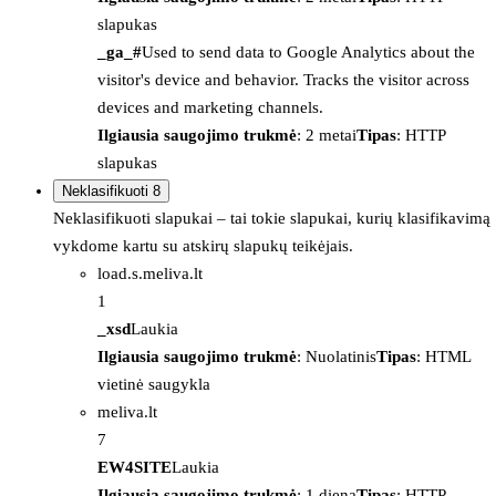
slapukas
_ga_#
Used to send data to Google Analytics about the
visitor's device and behavior. Tracks the visitor across
devices and marketing channels.
Ilgiausia saugojimo trukmė
: 2 metai
Tipas
: HTTP
slapukas
Neklasifikuoti
8
Neklasifikuoti slapukai – tai tokie slapukai, kurių klasifikavimą
vykdome kartu su atskirų slapukų teikėjais.
load.s.meliva.lt
1
_xsd
Laukia
Ilgiausia saugojimo trukmė
: Nuolatinis
Tipas
: HTML
vietinė saugykla
meliva.lt
7
EW4SITE
Laukia
Ilgiausia saugojimo trukmė
: 1 diena
Tipas
: HTTP