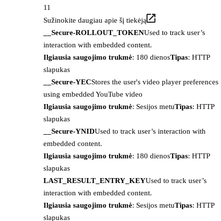
11
Sužinokite daugiau apie šį tiekėją
__Secure-ROLLOUT_TOKEN
Used to track user’s
interaction with embedded content.
Ilgiausia saugojimo trukmė
: 180 dienos
Tipas
: HTTP
slapukas
__Secure-YEC
Stores the user's video player preferences
using embedded YouTube video
Ilgiausia saugojimo trukmė
: Sesijos metu
Tipas
: HTTP
slapukas
__Secure-YNID
Used to track user’s interaction with
embedded content.
Ilgiausia saugojimo trukmė
: 180 dienos
Tipas
: HTTP
slapukas
LAST_RESULT_ENTRY_KEY
Used to track user’s
interaction with embedded content.
Ilgiausia saugojimo trukmė
: Sesijos metu
Tipas
: HTTP
slapukas