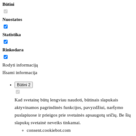
Būtini
Nuostatos
Statistika
Rinkodara
Rodyti informaciją
Išsami informacija
Būtini
2
Kad svetainę būtų lengviau naudoti, būtinais slapukais
aktyvinamos pagrindinės funkcijos, pavyzdžiui, naršymo
puslapiuose ir prieigos prie svetainės apsaugotų sričių. Be šių
slapukų svetainė neveiks tinkamai.
consent.cookiebot.com