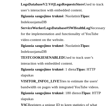
LogsDatabaseV2:V#||LogsRequestsStore
Used to track
user’s interaction with embedded content.
Ilgiausia saugojimo trukmė
: Nuolatinis
Tipas
:
IndeksuojamaDB
ServiceWorkerLogsDatabase#SWHealthLog
Necessary
for the implementation and functionality of YouTube
video-content on the website.
Ilgiausia saugojimo trukmė
: Nuolatinis
Tipas
:
IndeksuojamaDB
TESTCOOKIESENABLED
Used to track user’s
interaction with embedded content.
Ilgiausia saugojimo trukmė
: 1 diena
Tipas
: HTTP
slapukas
VISITOR_INFO1_LIVE
Tries to estimate the users'
bandwidth on pages with integrated YouTube videos.
Ilgiausia saugojimo trukmė
: 180 dienos
Tipas
: HTTP
slapukas
YSC
Registers a unique ID to keep statistics of what