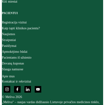
Kiti miestai
PACIENTUI
Registracija vizitui
Kaip tapti klinikos pacientu?
Naujienos
Straipsniai
Pasiūlymai
Apmokėjimo būdai
Pacientams iš užsienio
Dovanų kuponas
Slauga namuose
Apie mus
Kontaktai ir rekvizitai
© Meliva 2026
„Meliva“ – naujas vardas didžiausio Lietuvoje privačios medicinos tinklo,