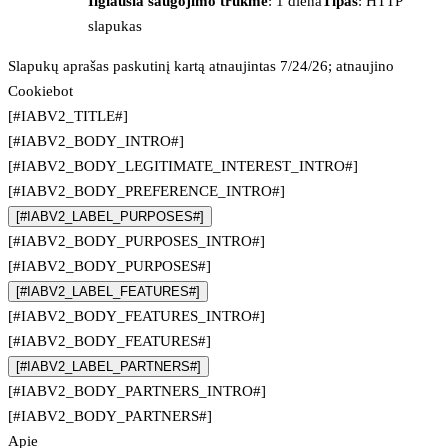
Ilgiausia saugojimo trukmė
: 1 diena
Tipas
: HTTP
slapukas
Slapukų aprašas paskutinį kartą atnaujintas 7/24/26; atnaujino
Cookiebot
[#IABV2_TITLE#]
[#IABV2_BODY_INTRO#]
[#IABV2_BODY_LEGITIMATE_INTEREST_INTRO#]
[#IABV2_BODY_PREFERENCE_INTRO#]
[#IABV2_LABEL_PURPOSES#]
[#IABV2_BODY_PURPOSES_INTRO#]
[#IABV2_BODY_PURPOSES#]
[#IABV2_LABEL_FEATURES#]
[#IABV2_BODY_FEATURES_INTRO#]
[#IABV2_BODY_FEATURES#]
[#IABV2_LABEL_PARTNERS#]
[#IABV2_BODY_PARTNERS_INTRO#]
[#IABV2_BODY_PARTNERS#]
Apie