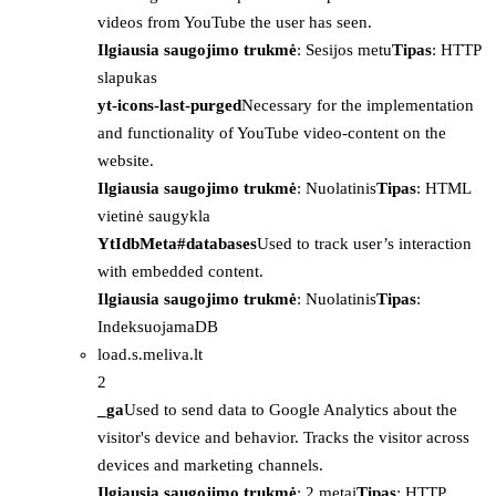
videos from YouTube the user has seen.
Ilgiausia saugojimo trukmė
: Sesijos metu
Tipas
: HTTP
slapukas
yt-icons-last-purged
Necessary for the implementation
and functionality of YouTube video-content on the
website.
Ilgiausia saugojimo trukmė
: Nuolatinis
Tipas
: HTML
vietinė saugykla
YtIdbMeta#databases
Used to track user’s interaction
with embedded content.
Ilgiausia saugojimo trukmė
: Nuolatinis
Tipas
:
IndeksuojamaDB
load.s.meliva.lt
2
_ga
Used to send data to Google Analytics about the
visitor's device and behavior. Tracks the visitor across
devices and marketing channels.
Ilgiausia saugojimo trukmė
: 2 metai
Tipas
: HTTP