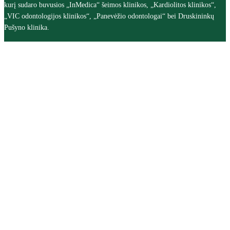
kurį sudaro buvusios „InMedica“ šeimos klinikos, „Kardiolitos klinikos“,
„VIC odontologijos klinikos“, „Panevėžio odontologai“ bei Druskininkų
Pušyno klinika.