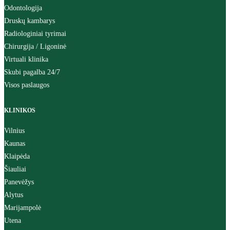
Odontologija
Druskų kambarys
Radiologiniai tyrimai
Chirurgija / Ligoninė
Virtuali klinika
Skubi pagalba 24/7
Visos paslaugos
KLINIKOS
Vilnius
Kaunas
Klaipėda
Šiauliai
Panevėžys
Alytus
Marijampolė
Utena