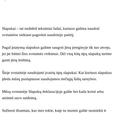
Slapukai – tai nedideli tekstiniai failai, kuriuos galima naudoti 
svetainėse siekiant pagerinti naudotojo patirtį.
Pagal įstatymą slapukus galime saugoti jūsų įrenginyje tik tuo atveju, 
jei jie būtini šios svetainės veikimui. Dėl visų kitų tipų slapukų turime 
gauti jūsų leidimą.
Šioje svetainėje naudojami įvairių tipų slapukai. Kai kuriuos slapukus 
įdeda mūsų puslapiuose naudojamos trečiųjų šalių tarnybos.
Mūsų svetainėje Slapukų deklaracijoje galite bet kada keisti arba 
atsiimti savo sutikimą.
Sužinoti išsamiau, kas mes tokie, kaip su mumis galite susisiekti ir 