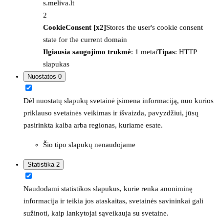
s.meliva.lt
2
CookieConsent [x2]
Stores the user's cookie consent
state for the current domain
Ilgiausia saugojimo trukmė
: 1 metai
Tipas
: HTTP
slapukas
Nuostatos
0
Dėl nuostatų slapukų svetainė įsimena informaciją, nuo kurios
priklauso svetainės veikimas ir išvaizda, pavyzdžiui, jūsų
pasirinkta kalba arba regionas, kuriame esate.
Šio tipo slapukų nenaudojame
Statistika
2
Naudodami statistikos slapukus, kurie renka anoniminę
informacija ir teikia jos ataskaitas, svetainės savininkai gali
sužinoti, kaip lankytojai sąveikauja su svetaine.