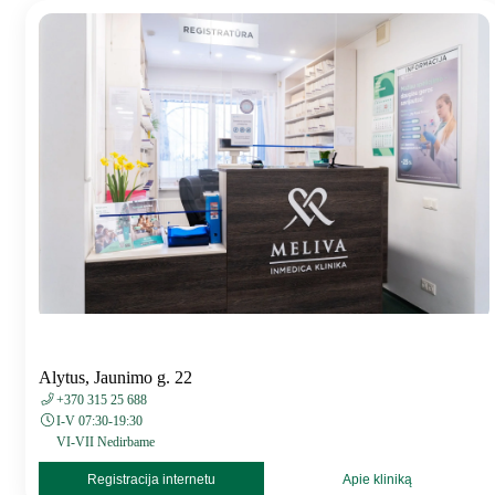
Alytus, Jaunimo g. 22
+370 315 25 688
I-V 07:30-19:30
VI-VII Nedirbame
Registracija internetu
Apie kliniką