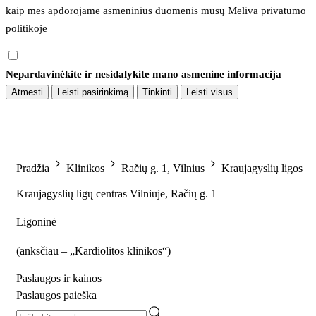
kaip mes apdorojame asmeninius duomenis mūsų 
Meliva privatumo 
politikoje
Nepardavinėkite ir nesidalykite mano asmenine informacija
Atmesti
Leisti pasirinkimą
Tinkinti
Leisti visus
Pradžia
Klinikos
Račių g. 1, Vilnius
Kraujagyslių ligos
Kraujagyslių ligų centras Vilniuje, Račių g. 1
Ligoninė
(
anksčiau – „Kardiolitos klinikos“
)
Paslaugos ir kainos
Paslaugos paieška