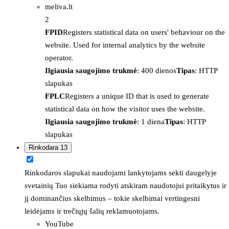
meliva.lt
2
FPID
Registers statistical data on users' behaviour on the
website. Used for internal analytics by the website
operator.
Ilgiausia saugojimo trukmė
: 400 dienos
Tipas
: HTTP
slapukas
FPLC
Registers a unique ID that is used to generate
statistical data on how the visitor uses the website.
Ilgiausia saugojimo trukmė
: 1 diena
Tipas
: HTTP
slapukas
Rinkodara
13
Rinkodaros slapukai naudojami lankytojams sekti daugelyje
svetainių Tuo siekiama rodyti atskiram naudotojui pritaikytus ir
jį dominančius skelbimus – tokie skelbimai vertingesni
leidėjams ir trečiųjų šalių reklamuotojams.
YouTube