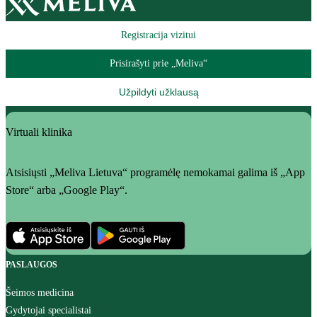
Registracija vizitui
Prisirašyti prie „Meliva“
Užpildyti užklausą
Virtuali klinika
Atsisiųsti „Meliva Lietuva“ programėlę nemokamai galima iš „App
Store“ arba „Google Play“.
PASLAUGOS
Šeimos medicina
Gydytojai specialistai