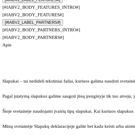
[#IABV2_BODY_FEATURES_INTRO#]
[#IABV2_BODY_FEATURES#]
[#IABV2_LABEL_PARTNERS#]
[#IABV2_BODY_PARTNERS_INTRO#]
[#IABV2_BODY_PARTNERS#]
Apie
Slapukai – tai nedideli tekstiniai failai, kuriuos galima naudoti svetainė
Pagal įstatymą slapukus galime saugoti jūsų įrenginyje tik tuo atveju, j
Šioje svetainėje naudojami įvairių tipų slapukai. Kai kuriuos slapuku
Mūsų svetainėje Slapukų deklaracijoje galite bet kada keisti arba atsii