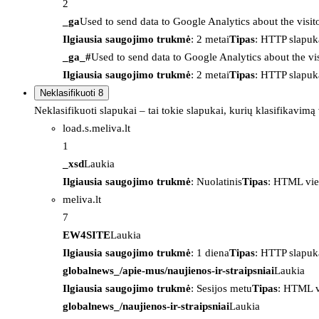
2
_ga
Used to send data to Google Analytics about the visit
Ilgiausia saugojimo trukmė
: 2 metai
Tipas
: HTTP slapuk
_ga_#
Used to send data to Google Analytics about the vis
Ilgiausia saugojimo trukmė
: 2 metai
Tipas
: HTTP slapuk
Neklasifikuoti
8
Neklasifikuoti slapukai – tai tokie slapukai, kurių klasifikavimą
load.s.meliva.lt
1
_xsd
Laukia
Ilgiausia saugojimo trukmė
: Nuolatinis
Tipas
: HTML vie
meliva.lt
7
EW4SITE
Laukia
Ilgiausia saugojimo trukmė
: 1 diena
Tipas
: HTTP slapuk
globalnews_/apie-mus/naujienos-ir-straipsniai
Laukia
Ilgiausia saugojimo trukmė
: Sesijos metu
Tipas
: HTML v
globalnews_/naujienos-ir-straipsniai
Laukia