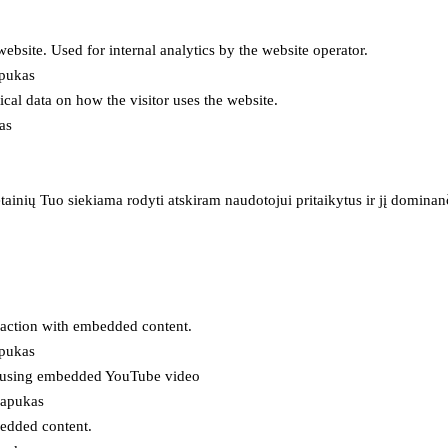
 website. Used for internal analytics by the website operator.
apukas
tical data on how the visitor uses the website.
as
inių Tuo siekiama rodyti atskiram naudotojui pritaikytus ir jį dominanči
eraction with embedded content.
apukas
es using embedded YouTube video
lapukas
bedded content.