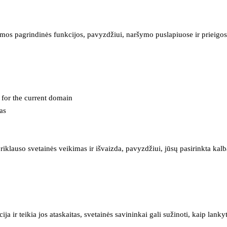
mos pagrindinės funkcijos, pavyzdžiui, naršymo puslapiuose ir prieigos 
e for the current domain
as
iklauso svetainės veikimas ir išvaizda, pavyzdžiui, jūsų pasirinkta kalb
 ir teikia jos ataskaitas, svetainės savininkai gali sužinoti, kaip lanky