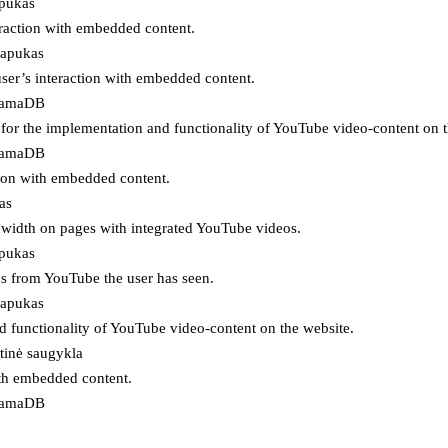
apukas
eraction with embedded content.
lapukas
user’s interaction with embedded content.
ojamaDB
for the implementation and functionality of YouTube video-content on t
ojamaDB
tion with embedded content.
as
ndwidth on pages with integrated YouTube videos.
apukas
eos from YouTube the user has seen.
lapukas
d functionality of YouTube video-content on the website.
tinė saugykla
ith embedded content.
ojamaDB