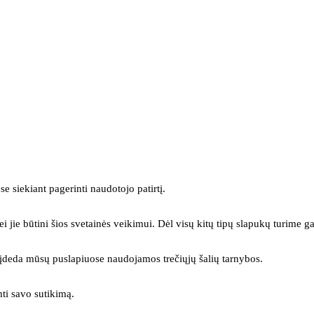
se siekiant pagerinti naudotojo patirtį.
ei jie būtini šios svetainės veikimui. Dėl visų kitų tipų slapukų turime ga
s įdeda mūsų puslapiuose naudojamos trečiųjų šalių tarnybos.
mti savo sutikimą.