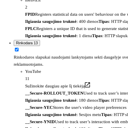
2
FPID
Registers statistical data on users' behaviour on the
Ilgiausia saugojimo trukmė
: 400 dienos
Tipas
: HTTP sl
FPLC
Registers a unique ID that is used to generate statis
Ilgiausia saugojimo trukmė
: 1 diena
Tipas
: HTTP slapuk
Rinkodara
13
Rinkodaros slapukai naudojami lankytojams sekti daugelyje sveta
reklamuotojams.
YouTube
11
Sužinokite daugiau apie šį tiekėją
__Secure-ROLLOUT_TOKEN
Used to track user’s int
Ilgiausia saugojimo trukmė
: 180 dienos
Tipas
: HTTP sl
__Secure-YEC
Stores the user's video player preferenc
Ilgiausia saugojimo trukmė
: Sesijos metu
Tipas
: HTTP s
__Secure-YNID
Used to track user’s interaction with em