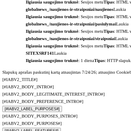
Ilgiausia saugojimo trukmė
: Sesijos metu
Tipas
: HTML v
globalnews_/naujienos-ir-straipsniai/naujienos
Laukia
Ilgiausia saugojimo trukmė
: Sesijos metu
Tipas
: HTML v
globalnews_/naujienos-ir-straipsniai/pasiulymai
Laukia
Ilgiausia saugojimo trukmė
: Sesijos metu
Tipas
: HTML v
globalnews_/naujienos-ir-straipsniai/straipsniai
Laukia
Ilgiausia saugojimo trukmė
: Sesijos metu
Tipas
: HTML v
SITEXSRF141
Laukia
Ilgiausia saugojimo trukmė
: 1 diena
Tipas
: HTTP slapuk
Slapukų aprašas paskutinį kartą atnaujintas 7/24/26; atnaujino
Cookie
[#IABV2_TITLE#]
[#IABV2_BODY_INTRO#]
[#IABV2_BODY_LEGITIMATE_INTEREST_INTRO#]
[#IABV2_BODY_PREFERENCE_INTRO#]
[#IABV2_LABEL_PURPOSES#]
[#IABV2_BODY_PURPOSES_INTRO#]
[#IABV2_BODY_PURPOSES#]
[#IABV2_LABEL_FEATURES#]