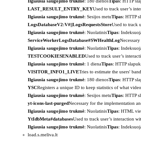
Ilgiausia saugojimo trukmė
: 180 dienos
Tipas
: HTTP sl
LAST_RESULT_ENTRY_KEY
Used to track user’s int
Ilgiausia saugojimo trukmė
: Sesijos metu
Tipas
: HTTP s
LogsDatabaseV2:V#||LogsRequestsStore
Used to track 
Ilgiausia saugojimo trukmė
: Nuolatinis
Tipas
: Indeksu
ServiceWorkerLogsDatabase#SWHealthLog
Necessary 
Ilgiausia saugojimo trukmė
: Nuolatinis
Tipas
: Indeksu
TESTCOOKIESENABLED
Used to track user’s interac
Ilgiausia saugojimo trukmė
: 1 diena
Tipas
: HTTP slapuk
VISITOR_INFO1_LIVE
Tries to estimate the users' ba
Ilgiausia saugojimo trukmė
: 180 dienos
Tipas
: HTTP sl
YSC
Registers a unique ID to keep statistics of what vid
Ilgiausia saugojimo trukmė
: Sesijos metu
Tipas
: HTTP s
yt-icons-last-purged
Necessary for the implementation an
Ilgiausia saugojimo trukmė
: Nuolatinis
Tipas
: HTML vie
YtIdbMeta#databases
Used to track user’s interaction w
Ilgiausia saugojimo trukmė
: Nuolatinis
Tipas
: Indeksu
load.s.meliva.lt