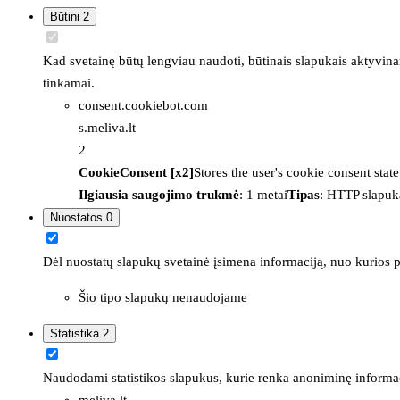
Būtini
2
Kad svetainę būtų lengviau naudoti, būtinais slapukais aktyvina
tinkamai.
consent.cookiebot.com
s.meliva.lt
2
CookieConsent [x2]
Stores the user's cookie consent stat
Ilgiausia saugojimo trukmė
: 1 metai
Tipas
: HTTP slapuk
Nuostatos
0
Dėl nuostatų slapukų svetainė įsimena informaciją, nuo kurios pr
Šio tipo slapukų nenaudojame
Statistika
2
Naudodami statistikos slapukus, kurie renka anoniminę informacija
meliva.lt