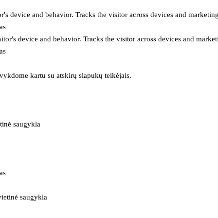
or's device and behavior. Tracks the visitor across devices and marketin
as
itor's device and behavior. Tracks the visitor across devices and market
as
 vykdome kartu su atskirų slapukų teikėjais.
tinė saugykla
as
ietinė saugykla