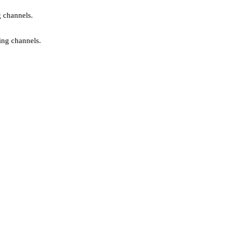
g channels.
ing channels.