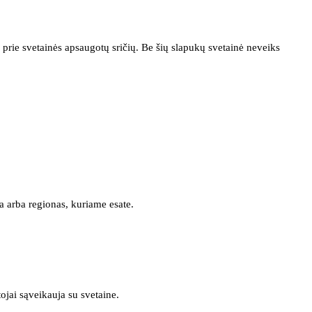
prie svetainės apsaugotų sričių. Be šių slapukų svetainė neveiks
a arba regionas, kuriame esate.
tojai sąveikauja su svetaine.