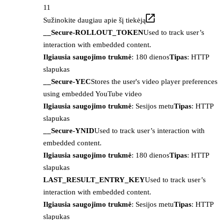
11
Sužinokite daugiau apie šį tiekėją
__Secure-ROLLOUT_TOKEN
Used to track user’s
interaction with embedded content.
Ilgiausia saugojimo trukmė
: 180 dienos
Tipas
: HTTP
slapukas
__Secure-YEC
Stores the user's video player preferences
using embedded YouTube video
Ilgiausia saugojimo trukmė
: Sesijos metu
Tipas
: HTTP
slapukas
__Secure-YNID
Used to track user’s interaction with
embedded content.
Ilgiausia saugojimo trukmė
: 180 dienos
Tipas
: HTTP
slapukas
LAST_RESULT_ENTRY_KEY
Used to track user’s
interaction with embedded content.
Ilgiausia saugojimo trukmė
: Sesijos metu
Tipas
: HTTP
slapukas