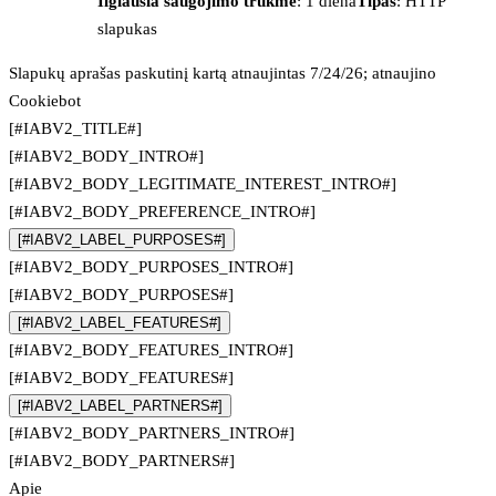
Ilgiausia saugojimo trukmė
: 1 diena
Tipas
: HTTP
slapukas
Slapukų aprašas paskutinį kartą atnaujintas 7/24/26; atnaujino
Cookiebot
[#IABV2_TITLE#]
[#IABV2_BODY_INTRO#]
[#IABV2_BODY_LEGITIMATE_INTEREST_INTRO#]
[#IABV2_BODY_PREFERENCE_INTRO#]
[#IABV2_LABEL_PURPOSES#]
[#IABV2_BODY_PURPOSES_INTRO#]
[#IABV2_BODY_PURPOSES#]
[#IABV2_LABEL_FEATURES#]
[#IABV2_BODY_FEATURES_INTRO#]
[#IABV2_BODY_FEATURES#]
[#IABV2_LABEL_PARTNERS#]
[#IABV2_BODY_PARTNERS_INTRO#]
[#IABV2_BODY_PARTNERS#]
Apie