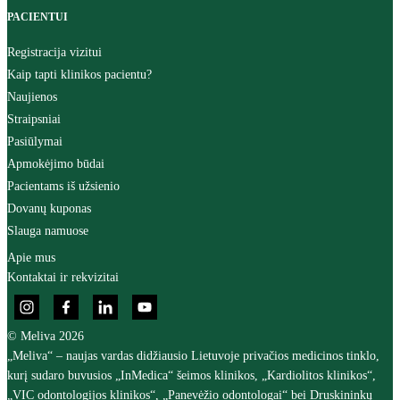
PACIENTUI
Registracija vizitui
Kaip tapti klinikos pacientu?
Naujienos
Straipsniai
Pasiūlymai
Apmokėjimo būdai
Pacientams iš užsienio
Dovanų kuponas
Slauga namuose
Apie mus
Kontaktai ir rekvizitai
© Meliva 2026
„Meliva“ – naujas vardas didžiausio Lietuvoje privačios medicinos tinklo,
kurį sudaro buvusios „InMedica“ šeimos klinikos, „Kardiolitos klinikos“,
„VIC odontologijos klinikos“, „Panevėžio odontologai“ bei Druskininkų