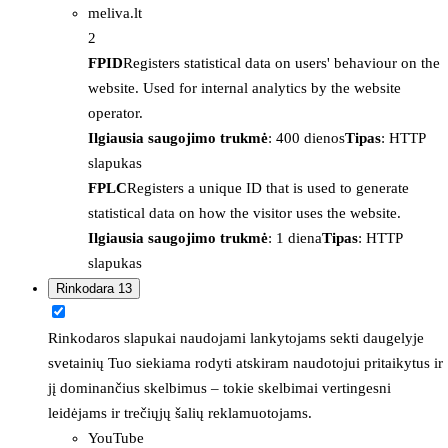
meliva.lt
2
FPID
Registers statistical data on users' behaviour on the
website. Used for internal analytics by the website
operator.
Ilgiausia saugojimo trukmė
: 400 dienos
Tipas
: HTTP
slapukas
FPLC
Registers a unique ID that is used to generate
statistical data on how the visitor uses the website.
Ilgiausia saugojimo trukmė
: 1 diena
Tipas
: HTTP
slapukas
Rinkodara
13
Rinkodaros slapukai naudojami lankytojams sekti daugelyje
svetainių Tuo siekiama rodyti atskiram naudotojui pritaikytus ir
jį dominančius skelbimus – tokie skelbimai vertingesni
leidėjams ir trečiųjų šalių reklamuotojams.
YouTube