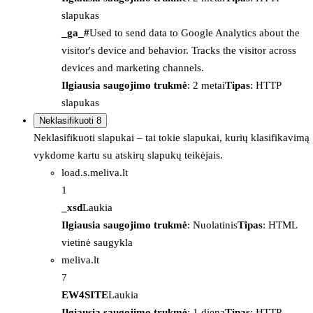
slapukas
_ga_#
Used to send data to Google Analytics about the
visitor's device and behavior. Tracks the visitor across
devices and marketing channels.
Ilgiausia saugojimo trukmė
: 2 metai
Tipas
: HTTP
slapukas
Neklasifikuoti
8
Neklasifikuoti slapukai – tai tokie slapukai, kurių klasifikavimą
vykdome kartu su atskirų slapukų teikėjais.
load.s.meliva.lt
1
_xsd
Laukia
Ilgiausia saugojimo trukmė
: Nuolatinis
Tipas
: HTML
vietinė saugykla
meliva.lt
7
EW4SITE
Laukia
Ilgiausia saugojimo trukmė
: 1 diena
Tipas
: HTTP