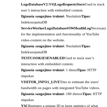
LogsDatabaseV2:V#||LogsRequestsStore
Used to track
user’s interaction with embedded content.
Ilgiausia saugojimo trukmė
: Nuolatinis
Tipas
:
IndeksuojamaDB
ServiceWorkerLogsDatabase#SWHealthLog
Necessary
for the implementation and functionality of YouTube
video-content on the website.
Ilgiausia saugojimo trukmė
: Nuolatinis
Tipas
:
IndeksuojamaDB
TESTCOOKIESENABLED
Used to track user’s
interaction with embedded content.
Ilgiausia saugojimo trukmė
: 1 diena
Tipas
: HTTP
slapukas
VISITOR_INFO1_LIVE
Tries to estimate the users'
bandwidth on pages with integrated YouTube videos.
Ilgiausia saugojimo trukmė
: 180 dienos
Tipas
: HTTP
slapukas
YSC
Registers a unique ID to keep statistics of what