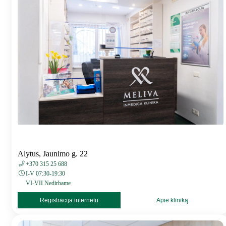
Alytus, Jaunimo g. 22
+370 315 25 688
I-V 07:30-19:30
VI-VII Nedirbame
Registracija internetu
Apie kliniką