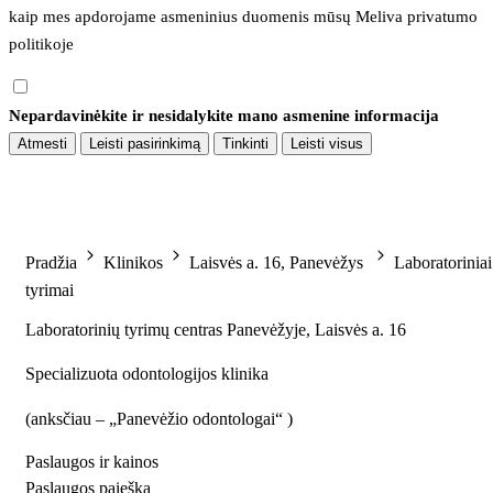
kaip mes apdorojame asmeninius duomenis mūsų 
Meliva privatumo 
politikoje
Nepardavinėkite ir nesidalykite mano asmenine informacija
Atmesti
Leisti pasirinkimą
Tinkinti
Leisti visus
Pradžia
Klinikos
Laisvės a. 16, Panevėžys
Laboratoriniai
tyrimai
Laboratorinių tyrimų centras Panevėžyje, Laisvės a. 16
Specializuota odontologijos klinika
(
anksčiau – „Panevėžio odontologai“
)
Paslaugos ir kainos
Paslaugos paieška