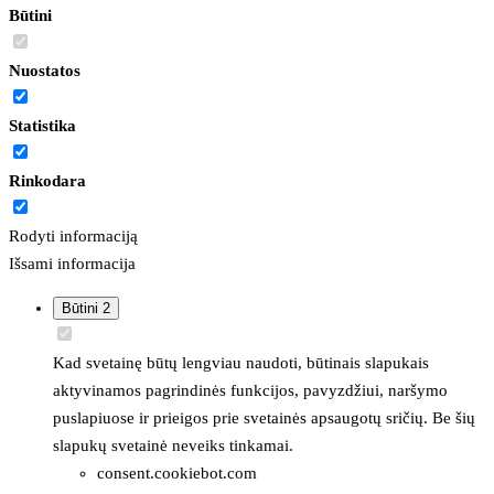
Būtini
Nuostatos
Statistika
Rinkodara
Rodyti informaciją
Išsami informacija
Būtini
2
Kad svetainę būtų lengviau naudoti, būtinais slapukais
aktyvinamos pagrindinės funkcijos, pavyzdžiui, naršymo
puslapiuose ir prieigos prie svetainės apsaugotų sričių. Be šių
slapukų svetainė neveiks tinkamai.
consent.cookiebot.com