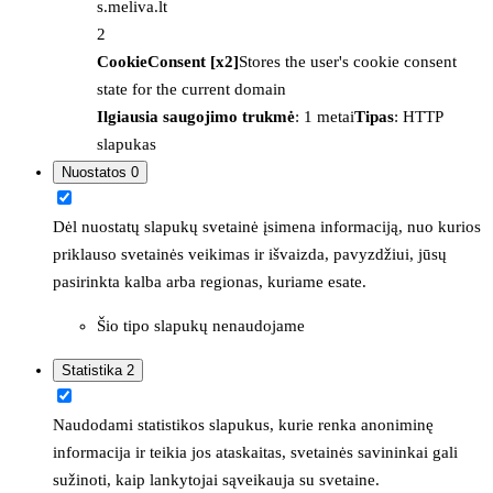
s.meliva.lt
2
CookieConsent [x2]
Stores the user's cookie consent
state for the current domain
Ilgiausia saugojimo trukmė
: 1 metai
Tipas
: HTTP
slapukas
Nuostatos
0
Dėl nuostatų slapukų svetainė įsimena informaciją, nuo kurios
priklauso svetainės veikimas ir išvaizda, pavyzdžiui, jūsų
pasirinkta kalba arba regionas, kuriame esate.
Šio tipo slapukų nenaudojame
Statistika
2
Naudodami statistikos slapukus, kurie renka anoniminę
informacija ir teikia jos ataskaitas, svetainės savininkai gali
sužinoti, kaip lankytojai sąveikauja su svetaine.