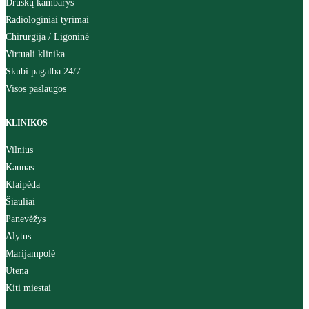
Druskų kambarys
Radiologiniai tyrimai
Chirurgija / Ligoninė
Virtuali klinika
Skubi pagalba 24/7
Visos paslaugos
KLINIKOS
Vilnius
Kaunas
Klaipėda
Šiauliai
Panevėžys
Alytus
Marijampolė
Utena
Kiti miestai