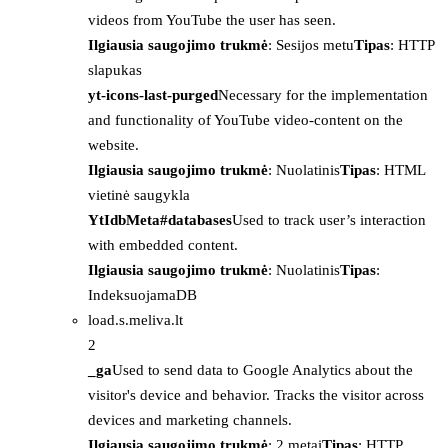
videos from YouTube the user has seen.
Ilgiausia saugojimo trukmė
: Sesijos metu
Tipas
: HTTP
slapukas
yt-icons-last-purged
Necessary for the implementation
and functionality of YouTube video-content on the
website.
Ilgiausia saugojimo trukmė
: Nuolatinis
Tipas
: HTML
vietinė saugykla
YtIdbMeta#databases
Used to track user’s interaction
with embedded content.
Ilgiausia saugojimo trukmė
: Nuolatinis
Tipas
:
IndeksuojamaDB
load.s.meliva.lt
2
_ga
Used to send data to Google Analytics about the
visitor's device and behavior. Tracks the visitor across
devices and marketing channels.
Ilgiausia saugojimo trukmė
: 2 metai
Tipas
: HTTP