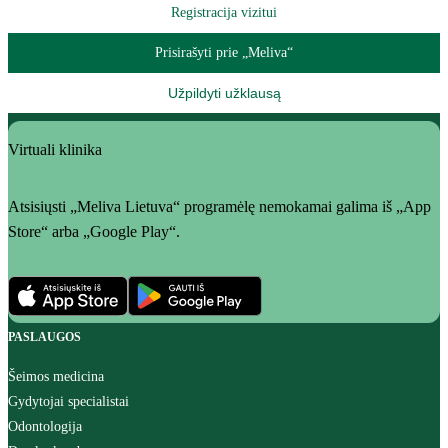
Registracija vizitui
Prisirašyti prie „Meliva“
Užpildyti užklausą
Virtuali klinika
Atsisiųsti „Meliva Lietuva“ programėlę nemokamai galima iš „App
Store“ arba „Google Play“.
PASLAUGOS
Šeimos medicina
Gydytojai specialistai
Odontologija