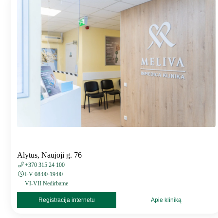
Alytus, Naujoji g. 76
+370 315 24 100
I-V 08:00-19:00
VI-VII Nedirbame
Registracija internetu
Apie kliniką