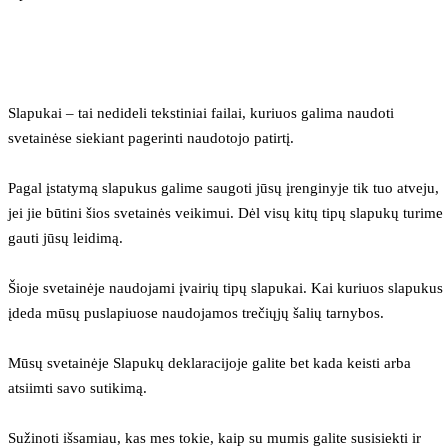
Slapukai – tai nedideli tekstiniai failai, kuriuos galima naudoti 
svetainėse siekiant pagerinti naudotojo patirtį.
Pagal įstatymą slapukus galime saugoti jūsų įrenginyje tik tuo atveju, 
jei jie būtini šios svetainės veikimui. Dėl visų kitų tipų slapukų turime 
gauti jūsų leidimą.
Šioje svetainėje naudojami įvairių tipų slapukai. Kai kuriuos slapukus 
įdeda mūsų puslapiuose naudojamos trečiųjų šalių tarnybos.
Mūsų svetainėje Slapukų deklaracijoje galite bet kada keisti arba 
atsiimti savo sutikimą.
Sužinoti išsamiau, kas mes tokie, kaip su mumis galite susisiekti ir 